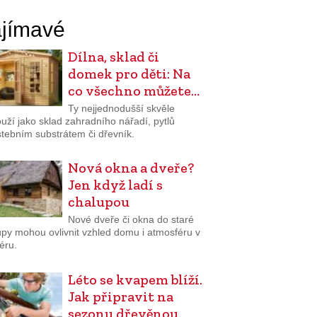
jímavé
Dílna, sklad či
domek pro děti: Na
co všechno můžete…
Ty nejjednodušší skvěle
uží jako sklad zahradního nářadí, pytlů
stebním substrátem či dřevník.
Nová okna a dveře?
Jen když ladí s
chalupou
Nové dveře či okna do staré
upy mohou ovlivnit vzhled domu i atmosféru v
iéru.
Léto se kvapem blíží.
Jak připravit na
sezonu dřevěnou