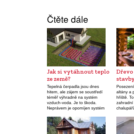
Čtěte dále
Jak si vytáhnout teplo
Dřevo
ze země?
stavb
Tepelná čerpadla jsou dnes
Posezení 
hitem, ale zájem se soustředí
altány a
téměř výhradně na systém
hřiště. T
vzduch-voda. Je to škoda.
zahradní
Neprávem je opomíjen systém
chalupářů
země-voda, který vyniká
jejich vzh
stabilitou a vysokým topným
vybírejte
faktorem.