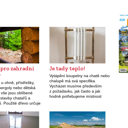
 pro zahradní
Je tady teplo!
y
Vytápění koupelny na chatě nebo
chalupě má svá specifika.
u ohně, přístřešky,
Vycházet musíme především
 pergoly nebo dětská
z požadavku, jak často a jak
o vše jsou oblíbené
hodně potřebujeme místnost
 stavby chatařů a
vyhřát, a také z technických
. Použité dřevo určuje
možností, které jsou dostupné.
led i trvanlivost,
 ho proto pečlivě.