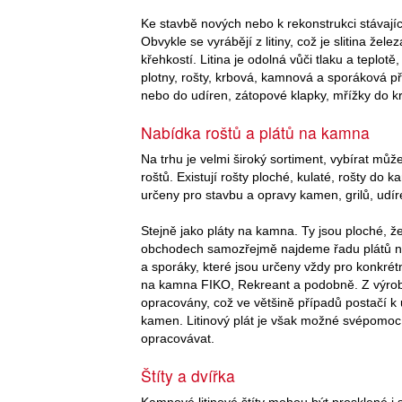
Ke stavbě nových nebo k rekonstrukci stávajíc
Obvykle se vyrábějí z litiny, což je slitina ž
křehkostí. Litina je odolná vůči tlaku a teplot
plotny, rošty, krbová, kamnová a sporáková při
nebo do udíren, zátopové klapky, mřížky do kr
Nabídka roštů a plátů na kamna
Na trhu je velmi široký sortiment, vybírat můž
roštů. Existují rošty ploché, kulaté, rošty do 
určeny pro stavbu a opravy kamen, grilů, udír
Stejně jako pláty na kamna. Ty jsou ploché, že
obchodech samozřejmě najdeme řadu plátů 
a sporáky, které jsou určeny vždy pro konkrétn
na kamna FIKO, Rekreant a podobně. Z výroby
opracovány, což ve většině případů postačí 
kamen. Litinový plát je však možné svépomoc
opracovávat.
Štíty a dvířka
Kamnové litinové štíty mohou být prosklené i 