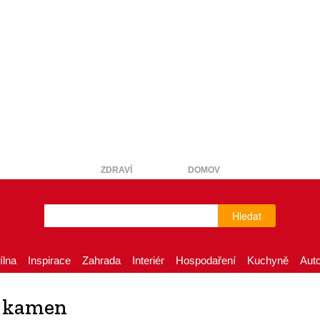
ZDRAVÍ
DOMOV
Hledat
ílna
Inspirace
Zahrada
Interiér
Hospodaření
Kuchyně
Aut
y kamen