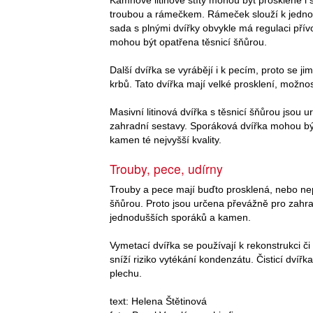
troubou a rámečkem. Rámeček slouží k jednodu
sada s plnými dvířky obvykle má regulaci přívo
mohou být opatřena těsnicí šňůrou.
Další dvířka se vyrábějí i k pecím, proto se ji
krbů. Tato dvířka mají velké prosklení, možno
Masivní litinová dvířka s těsnicí šňůrou jsou 
zahradní sestavy. Sporáková dvířka mohou být 
kamen té nejvyšší kvality.
Trouby, pece, udírny
Trouby a pece mají buďto prosklená, nebo nep
šňůrou. Proto jsou určena převážně pro zahra
jednodušších sporáků a kamen.
Vymetací dvířka se používají k rekonstrukci či
sníží riziko vytékání kondenzátu. Čisticí dvíř
plechu.
text: Helena Štětinová