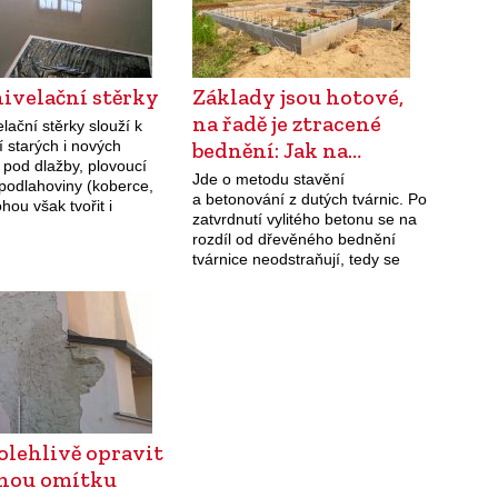
ivelační stěrky
Základy jsou hotové,
na řadě je ztracené
ační stěrky slouží k
 starých i nových
bednění: Jak na…
 pod dlažby, plovoucí
Jde o metodu stavění
 podlahoviny (koberce,
a betonování z dutých tvárnic. Po
ou však tvořit i
zatvrdnutí vylitého betonu se na
 nášlapnou vrstvu.
rozdíl od dřevěného bednění
evný a hladký povrch –
tvárnice neodstraňují, tedy se
lad úspěchu při
v konstrukci jakoby „ztratí“.
ní…
olehlivě opravit
nou omítku