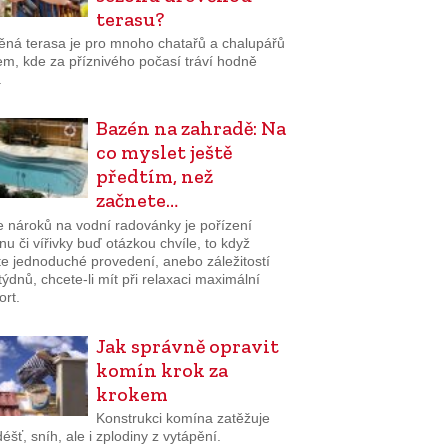
terasu?
ěná terasa je pro mnoho chatařů a chalupářů
em, kde za příznivého počasí tráví hodně
.
Bazén na zahradě: Na
co myslet ještě
předtím, než
začnete…
e nároků na vodní radovánky je pořízení
u či vířivky buď otázkou chvíle, to když
te jednoduché provedení, anebo záležitostí
týdnů, chcete-li mít při relaxaci maximální
ort.
Jak správně opravit
komín krok za
krokem
Konstrukci komína zatěžuje
 déšť, sníh, ale i zplodiny z vytápění.