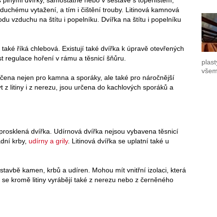
chému vytažení, a tím i čištění trouby. Litinová kamnová
du vzduchu na štítu i popelníku. Dvířka na štítu i popelníku
m také říká chlebová. Existují také dvířka k úpravě otevřených
st regulace hoření v rámu a těsnicí šňůru.
plast
všem
určena nejen pro kamna a sporáky, ale také pro náročnější
z litiny i z nerezu, jsou určena do kachlových sporáků a
rosklená dvířka. Udírnová dvířka nejsou vybavena těsnicí
dní krby,
udírny a grily
. Litinová dvířka se uplatní také u
 stavbě kamen, krbů a udíren. Mohou mít vnitřní izolaci, která
ka se kromě litiny vyrábějí také z nerezu nebo z černěného