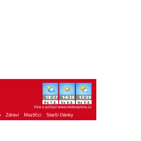
Více o počasí
www.meteopress.cz
o
Zdraví
Mazlíčci
Starší články