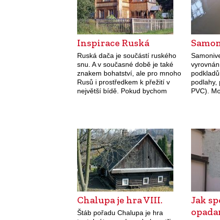
Inspirace Ruská
Samon
Ruská dača je součástí ruského
Samonivel
snu. A v současné době je také
vyrovnání
znakem bohatství, ale pro mnoho
podkladů
Rusů i prostředkem k přežití v
podlahy,
největší bídě. Pokud bychom
PVC). Moh
hledali zemi, v níž je chataření
konečnou
populární jako…
Rovný, p
to je zák
provádě
Chalupa je hra VIII.
Jak sp
opada
Štáb pořadu Chalupa je hra