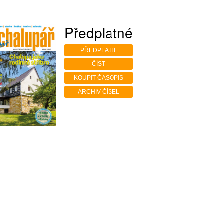
Předplatné
PŘEDPLATIT
ČÍST
KOUPIT ČASOPIS
ARCHIV ČÍSEL