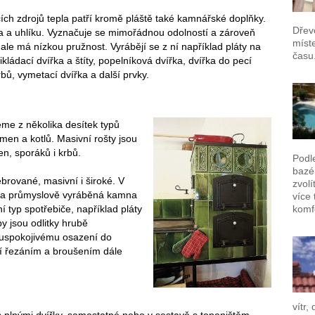
ích zdrojů tepla patří kromě pláště také kamnářské doplňky.
Dřev
eleza a uhlíku. Vyznačuje se mimořádnou odolností a zároveň
míst
ě, ale má nízkou pružnost. Vyrábějí se z ní například pláty na
času
kládací dvířka a štíty, popelníková dvířka, dvířka do pecí
bů, vymetací dvířka a další prvky.
eme z několika desítek typů
kamen a kotlů. Masivní rošty jsou
en, sporáků i krbů.
Podl
bazén
brované, masivní i široké. V
zvolí
na průmyslově vyráběná kamna
více 
í typ spotřebiče, například pláty
komf
 jsou odlitky hrubě
k uspokojivému osazení do
í řezáním a broušením dále
vítr,
s plnými dvířky, samostatné nebo v sestavě s topeništěm,