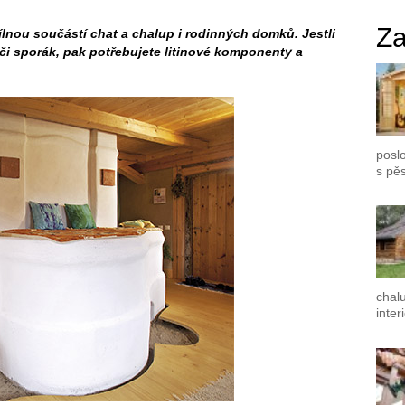
Za
lnou součástí chat a chalup i rodinných domků. Jestli
či sporák, pak potřebujete litinové komponenty a
poslo
s pě
chal
inter