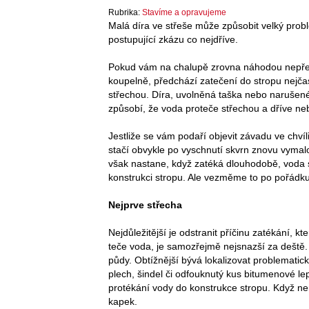
Rubrika:
Stavíme a opravujeme
Malá díra ve střeše může způsobit velký prob
postupující zkázu co nejdříve.
Pokud vám na chalupě zrovna náhodou nepře
koupelně, předchází zatečení do stropu nejča
střechou. Díra, uvolněná taška nebo narušen
způsobí, že voda proteče střechou a dříve neb
Jestliže se vám podaří objevit závadu ve chvíli,
stačí obvykle po vyschnutí skvrn znovu vyma
však nastane, když zatéká dlouhodobě, voda 
konstrukci stropu. Ale vezměme to po pořádku
Nejprve střecha
Nejdůležitější je odstranit příčinu zatékání, k
teče voda, je samozřejmě nejsnazší za deště.
půdy. Obtížnější bývá lokalizovat problematic
plech, šindel či odfouknutý kus bitumenové l
protékání vody do konstrukce stropu. Když ne
kapek.