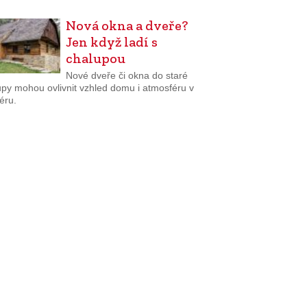
Nová okna a dveře?
Jen když ladí s
chalupou
Nové dveře či okna do staré
upy mohou ovlivnit vzhled domu i atmosféru v
iéru.