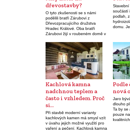
dřevostavby?
Stavební 
součástí 
O tyto zkušenosti se s námi
podlah, z
podělili bratři Zárubovi z
hydroizol
Dřevozpracujícího družstva
domu. Je 
Hradec Králové. Oba bratři
fólií na
Zárubovi žijí v roubeném domě v
podorlickém skanzenu v
Krňovicích nedaleko Třebechovic
pod Orebem a při výstavbě
roubených staveb…
Kachlová kamna
Podle 
nadchnou teplem a
nová 
často i vzhledem. Proč
Jaro býv
si…
dlouho p
Ta by se
Při stavbě moderní varianty
pouze na
kachlových kamen má smysl vzít
kvalitníc
v úvahu jejich možné využití pro
Má smysl
vaření a pečení. Kachlová kamna
zasklení