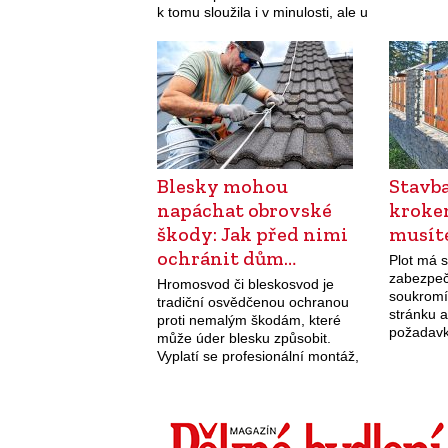
k tomu sloužila i v minulosti, ale u
úsporu, 
nových topidel lze s využitím
současných materiálů…
Blesky mohou
Stavba
napáchat obrovské
kroke
škody: Jak před nimi
musít
ochránit dům…
Plot má 
zabezpeč
Hromosvod či bleskosvod je
soukromí,
tradiční osvědčenou ochranou
stránku 
proti nemalým škodám, které
požadavk
může úder blesku způsobit.
Vyplatí se profesionální montáž,
přičemž v nabídce jsou i aktivní
hromosvody.