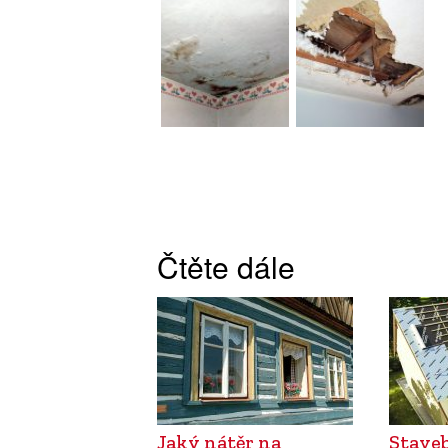
Čtěte dále
Jaký nátěr na
Staveb