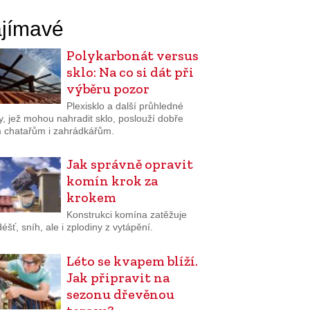
jímavé
Polykarbonát versus
sklo: Na co si dát při
výběru pozor
Plexisklo a další průhledné
y, jež mohou nahradit sklo, poslouží dobře
 chatařům i zahrádkářům.
Jak správně opravit
komín krok za
krokem
Konstrukci komína zatěžuje
 déšť, sníh, ale i zplodiny z vytápění.
Léto se kvapem blíží.
Jak připravit na
sezonu dřevěnou