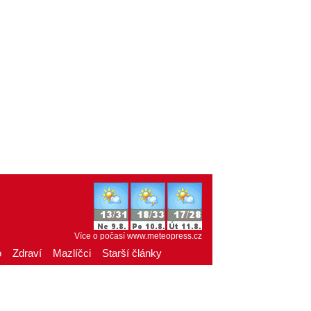
Více o počasí
www.meteopress.cz
o
Zdraví
Mazlíčci
Starší články