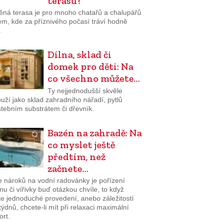
terasu?
ěná terasa je pro mnoho chatařů a chalupářů
em, kde za příznivého počasí tráví hodně
.
Dílna, sklad či
domek pro děti: Na
co všechno můžete…
Ty nejjednodušší skvěle
uží jako sklad zahradního nářadí, pytlů
stebním substrátem či dřevník.
Bazén na zahradě: Na
co myslet ještě
předtím, než
začnete…
e nároků na vodní radovánky je pořízení
u či vířivky buď otázkou chvíle, to když
te jednoduché provedení, anebo záležitostí
týdnů, chcete-li mít při relaxaci maximální
ort.