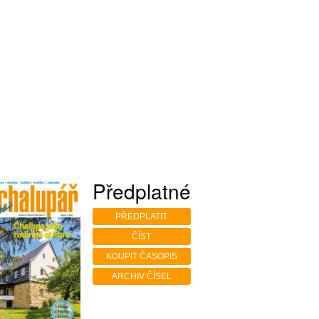
Předplatné
PŘEDPLATIT
ČÍST
KOUPIT ČASOPIS
ARCHIV ČÍSEL