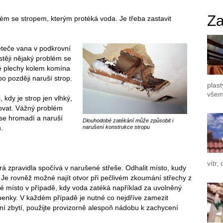
Za
lém se stropem, kterým protéká voda. Je třeba zastavit
teče vana v podkrovní
stěji nějaký problém se
é plechy kolem komína
o později naruší strop.
plast
všem
 kdy je strop jen vlhký,
lovat. Vážný problém
se hromadí a naruší
Dlouhodobé zatékání může způsobit i
.
narušení konstrukce stropu
vítr,
terá zpravidla spočívá v narušené střeše. Odhalit místo, kudy
 Je rovněž možné najít otvor při pečlivém zkoumání střechy z
ké místo v případě, kdy voda zatéká například za uvolněný
epenky. V každém případě je nutné co nejdříve zamezit
ní zbytí, použijte provizorně alespoň nádobu k zachycení