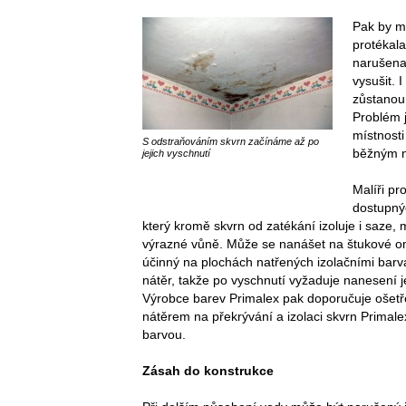
Pak by m
protékal
narušena 
vysušit. 
zůstanou
Problém j
místnosti
S odstraňováním skvrn začínáme až po
běžným n
jejich vyschnutí
Malíři pr
dostupnýc
který kromě skvrn od zatékání izoluje i saze,
výrazné vůně. Může se nanášet na štukové om
účinný na plochách natřených izolačními barva
nátěr, takže po vyschnutí vyžaduje nanesení 
Výrobce barev Primalex pak doporučuje ošetř
nátěrem na překrývání a izolaci skvrn Primale
barvou.
Zásah do konstrukce