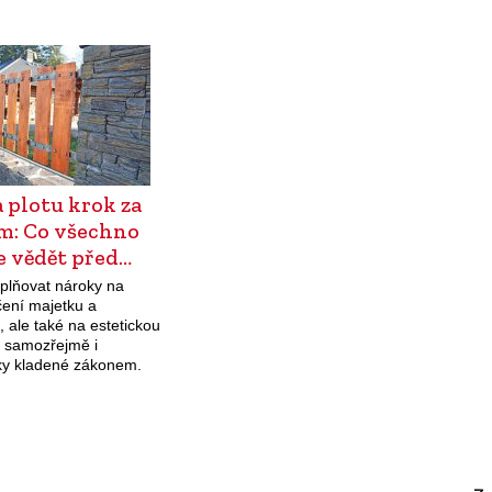
tloušťku…
 plotu krok za
m: Co všechno
e vědět před…
splňovat nároky na
ení majetku a
 ale také na estetickou
a samozřejmě i
y kladené zákonem.