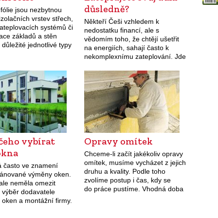
důsledně?
fólie jsou nezbytnou
izolačních vrstev střech,
Někteří Češi vzhledem k
ateplovacích systémů či
nedostatku financí, ale s
ace základů a stěn
vědomím toho, že chtějí ušetřit
důležité jednotlivé typy
na energiích, sahají často k
vzájem nezaměňovat.
nekomplexnímu zateplování. Jde
především o rekonstrukce
starších rodinných nebo
panelových domů. Snížení úniků
tepla se ale nejvíce…
čeho vybírat
Opravy omítek
okna
Chceme-li začít jakékoliv opravy
omítek, musíme vycházet z jejich
á často ve znamení
druhu a kvality. Podle toho
lánované výměny oken.
zvolíme postup i čas, kdy se
 ale neměla omezit
do práce pustíme. Vhodná doba
 výběr dodavatele
pro opravy omítek začíná už
h oken a montážní firmy.
zjara. Pokud není předpověď zlá
 také volit vhodné
(lijáky, plískanice, mráz), lze…
 pro maximální tepelnou