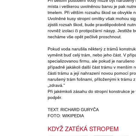
Při delším působení vody může být narušený i
místa i veškerou uvolněnou barvu je pak nutn
tmelem. Při větším rozsahu škod se obvykle 
Uvolněné kusy stropní omítky však mohou sig
zjistili rozsah škod, bude pravděpodobně nut
rovněž izolaci či protipožární násyp. Jestliže
necháme vše opět pečlivě proschnout.
Pokud voda narušila některý z trámů konstrukce
vyměnit buď celý trám, nebo jeho část. V příp
specializovanou firmu, ale pokud je narušeno 
případně jakákoli další část trámu v menším r
části trámu a její nahrazení novou pomocí pro
narušený trám fošnami, přiloženými k trámu z
„zdravá.“
Při jakémkoli zásahu do stropní konstrukce je v
podpěr.
TEXT: RICHARD GURYČA
FOTO: WIKIPEDIA
KDYŽ ZATÉKÁ STROPEM