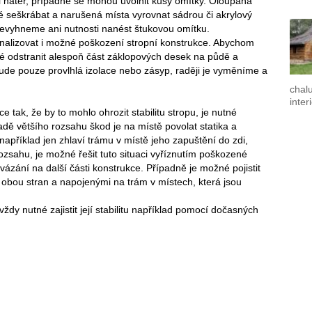
 nátěr, případně se mohou uvolnit kusy omítky. Oloupaná
é seškrábat a narušená místa vyrovnat sádrou či akrylový
nevyhneme ani nutnosti nanést štukovou omítku.
nalizovat i možné poškození stropní konstrukce. Abychom
né odstranit alespoň část záklopových desek na půdě a
 bude pouze provlhlá izolace nebo zásyp, raději je vyměníme a
chal
inter
 tak, že by to mohlo ohrozit stabilitu stropu, je nutné
adě většího rozsahu škod je na místě povolat statika a
například jen zhlaví trámu v místě jeho zapuštění do zdi,
ozsahu, je možné řešit tuto situaci vyříznutím poškozené
vázání na další části konstrukce. Případně je možné pojistit
 obou stran a napojenými na trám v místech, která jsou
ždy nutné zajistit její stabilitu například pomocí dočasných