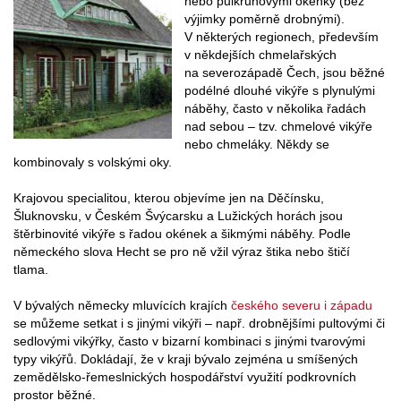
nebo půlkruhovými okénky (bez
výjimky poměrně drobnými).
V některých regionech, především
v někdejších chmelařských
na severozápadě Čech, jsou běžné
podélné dlouhé vikýře s plynulými
náběhy, často v několika řadách
nad sebou – tzv. chmelové vikýře
nebo chmeláky. Někdy se
kombinovaly s volskými oky.
Krajovou specialitou, kterou objevíme jen na Děčínsku,
Šluknovsku, v Českém Švýcarsku a Lužických horách jsou
štěrbinovité vikýře s řadou okének a šikmými náběhy. Podle
německého slova Hecht se pro ně vžil výraz štika nebo štičí
tlama.
V bývalých německy mluvících krajích
českého severu i západu
se můžeme setkat i s jinými vikýři – např. drobnějšími pultovými či
sedlovými vikýřky, často v bizarní kombinaci s jinými tvarovými
typy vikýřů. Dokládají, že v kraji bývalo zejména u smíšených
zemědělsko-řemeslnických hospodářství využití podkrovních
prostor běžné.