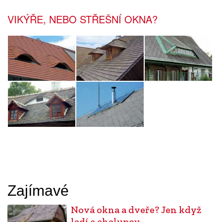
VIKÝŘE, NEBO STŘEŠNÍ OKNA?
Zajímavé
Nová okna a dveře? Jen když
ladí s chalupou