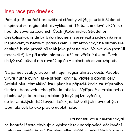
Inspirace pro dnešek
Pokud je třeba řešit prosvětlení střechy vikýři, je určitě žádoucí
inspirovat se regionálními zvyklostmi. Třeba chmelové vikýře se
hodí do severozápadních Čech (Kokořínsko, Středohoří,
Českolipsko), jinde by bylo vhodnější spíše vzít zavděk vikýřem
inspirovaným běžným podávákem. Chmelový vikýř na šumavské
chalupě bude prostě působit jako pěst na oko. Volské oko (není-li
moc velké) lze při troše tolerance užít na většině území Čech,
i když svůj původ má rovněž spíše v oblastech severozápadu.
Na paměti však je třeba mít nejen regionální zvyklosti. Podobu
vikýře nutně ovlivní také střešní krytina. Vikýře s oblými čely
(volská oka, chmeláky) lze uplatnit v případě krytin ze štípaného
šindele, bobrovek nebo přírodní břidlice. Vpřípadě eternitu nebo
plechu už je to trochu problém (i když jej lze vyřešit),
do keramických drážkových tašek, natož velkých novodobých
typů, ale volské oko prostě udělat nelze.
Při konstrukci a návrhu vikýřů
se bohužel často chybuje a výsledek tak neodpovídá očekávání
a chalupu spíše hyzdí. Problematika vikýřů je velmi široká, proto