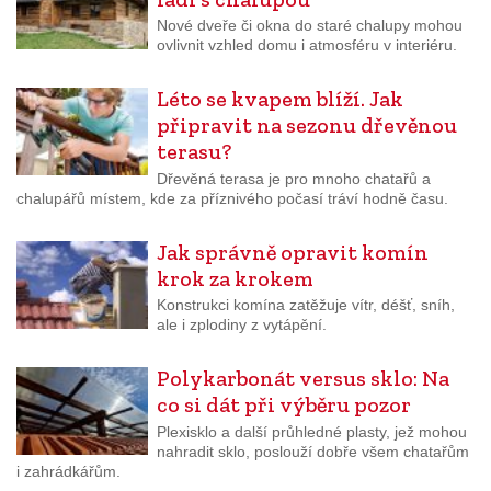
Nové dveře či okna do staré chalupy mohou
ovlivnit vzhled domu i atmosféru v interiéru.
Léto se kvapem blíží. Jak
připravit na sezonu dřevěnou
terasu?
Dřevěná terasa je pro mnoho chatařů a
chalupářů místem, kde za příznivého počasí tráví hodně času.
Jak správně opravit komín
krok za krokem
Konstrukci komína zatěžuje vítr, déšť, sníh,
ale i zplodiny z vytápění.
Polykarbonát versus sklo: Na
co si dát při výběru pozor
Plexisklo a další průhledné plasty, jež mohou
nahradit sklo, poslouží dobře všem chatařům
i zahrádkářům.