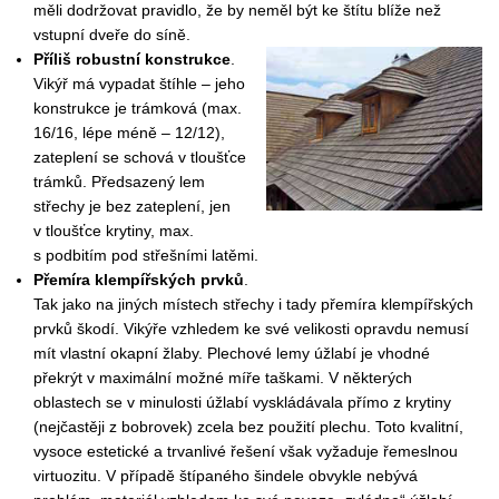
měli dodržovat pravidlo, že by neměl být ke štítu blíže než
vstupní dveře do síně.
Příliš robustní konstrukce
.
Vikýř má vypadat štíhle – jeho
konstrukce je trámková (max.
16/16, lépe méně – 12/12),
zateplení se schová v tloušťce
trámků. Předsazený lem
střechy je bez zateplení, jen
v tloušťce krytiny, max.
s podbitím pod střešními latěmi.
Přemíra klempířských prvků
.
Tak jako na jiných místech střechy i tady přemíra klempířských
prvků škodí. Vikýře vzhledem ke své velikosti opravdu nemusí
mít vlastní okapní žlaby. Plechové lemy úžlabí je vhodné
překrýt v maximální možné míře taškami. V některých
oblastech se v minulosti úžlabí vyskládávala přímo z krytiny
(nejčastěji z bobrovek) zcela bez použití plechu. Toto kvalitní,
vysoce estetické a trvanlivé řešení však vyžaduje řemeslnou
virtuozitu. V případě štípaného šindele obvykle nebývá