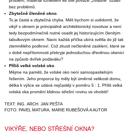
problém, materiál vzhledem ke své povaze „zvládne“ úžlabí
bez problémů.
Zbytečně členěné okno
.
To je častá a zbytečná chyba. Měli bychom si uvědomit, že
vikýř s oknem je principiálně architektonický novotvar a není
tedy bezpodmínečně nutné osadit jej historizujícím členitým
tabulkovým oknem. Navíc každá příčka ubírá světla do již tak
ztemnělého podkroví. Což zkusit nečleněné zasklení, které se
v době nepřítomnosti překryje jednoduchou dřevěnou okenicí
na způsob dvířek podáváku?
Příliš velké volské oko
.
Mějme na paměti, že volské oko není samospasitelným
řešením. Jeho proporce by měly být úměrné velikosti domu,
délka k výšce se udává nejčastěji v poměru 5 : 1. Příliš velká
volská oka promění klidnou střešní rovinu ve vlnobití!
TEXT: ING. ARCH. JAN PEŠTA
FOTO: PAVEL MATURA, MARIE RUBEŠOVÁ A AUTOR
VIKÝŘE, NEBO STŘEŠNÍ OKNA?