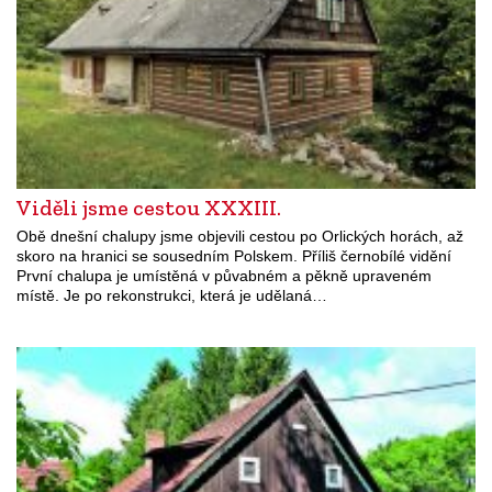
Viděli jsme cestou XXXIII.
Obě dnešní chalupy jsme objevili cestou po Orlických horách, až
skoro na hranici se sousedním Polskem. Příliš černobílé vidění
První chalupa je umístěná v půvabném a pěkně upraveném
místě. Je po rekonstrukci, která je udělaná…