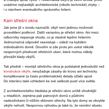
uvádíme nejčastější architektonické (nikoliv technické) chyby –
i s návrhem eventuálního správného řešení.
Kam střešní okna
Jak jsme již v úvodu naznačili, vikýř není jedinou možností
prosvětlení podkroví. Další variantou je střešní okno. Ani mezi
odborníky nepanuje shoda, co je vlastně lepším řešením.
Jednoznačná odpověď neexistuje – záleží na každém
individuálním domě. Dovolím si zde proto jen uvést několik
nesporných předností střešních oken, které mohou někdy
převážit klady vikýřů.
Tak předně – montáž střešního okna je podstatně jednodušší než
konstrukce vikýře
, nevyžaduje zásahy do krovu ani technicky
komplikované (a často problematické) detaily úžlabí apod.
Do interiéru také vzhledem ke své velikosti pustí více světla.
Z architektonického hlediska je střešní okno určitě vhodnější
u mladších, zejména pak patrových domů s půdními
nadezdívkami či nižším sklonem střechy. Na tyto domy se obvykle
vikýře nehodí. Nespornou výhodou je také to, že nemění siluetu