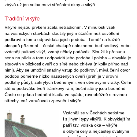
zbývá už jen volba mezi střešními okny a vikýři.
Tradiční vikýře
Vikýře nejsou prvkem zcela netradičním. V minulosti však
na vesnických stavbách sloužily jiným účelům než osvětlení
podkroví a tomu odpovídala jejich podoba. Téměř na každé –
alespoň přízemní – české chalupě nalezneme buď sedlový, nebo
vzácněji pultový vikýř, zvaný někdy podávák. Sloužil k přesunu
sena na půdu a tomu odpovídá jeho podoba i poloha – obvykle je
situován v blízkosti dveří do síně nebo chléva (nikoliv přímo nad
nimi). Aby se umožnil snadný vstup do podkroví, mívá čelní otvor
podobu poměrně nízko nasazených dveří (práh je v úrovni
podlahy půdy), zakrytých bedněnými, ven otvíravými vrátky. Čelní
stěnu podáváku tvoří trámkový rám, boční stěny jsou bedněné.
Často se prkna bednění kladla ve spádu, rovnoběžně s rovinou
střechy, což zaručovalo zpevnění vikýře.
Vzácněji se v Čechách setkáme
i s jinými typy vikýřů. K obvyklejším
patří tzv. volská oka – vikýře
s oblými čely a nejčastěji oválnými