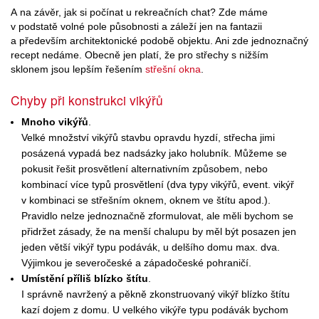
A na závěr, jak si počínat u rekreačních chat? Zde máme
v podstatě volné pole působnosti a záleží jen na fantazii
a především architektonické podobě objektu. Ani zde jednoznačný
recept nedáme. Obecně jen platí, že pro střechy s nižším
sklonem jsou lepším řešením
střešní okna
.
Chyby při konstrukci vikýřů
Mnoho vikýřů
.
Velké množství vikýřů stavbu opravdu hyzdí, střecha jimi
posázená vypadá bez nadsázky jako holubník. Můžeme se
pokusit řešit prosvětlení alternativním způsobem, nebo
kombinací více typů prosvětlení (dva typy vikýřů, event. vikýř
v kombinaci se střešním oknem, oknem ve štítu apod.).
Pravidlo nelze jednoznačně zformulovat, ale měli bychom se
přidržet zásady, že na menší chalupu by měl být posazen jen
jeden větší vikýř typu podávák, u delšího domu max. dva.
Výjimkou je severočeské a západočeské pohraničí.
Umístění příliš blízko štítu
.
I správně navržený a pěkně zkonstruovaný vikýř blízko štítu
kazí dojem z domu. U velkého vikýře typu podávák bychom