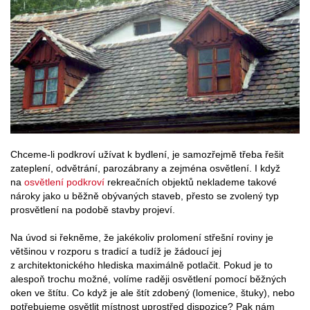
Chceme-li podkroví užívat k bydlení, je samozřejmě třeba řešit
zateplení, odvětrání, parozábrany a zejména osvětlení. I když
na
osvětlení podkroví
rekreačních objektů neklademe takové
nároky jako u běžně obývaných staveb, přesto se zvolený typ
prosvětlení na podobě stavby projeví.
Na úvod si řekněme, že jakékoliv prolomení střešní roviny je
většinou v rozporu s tradicí a tudíž je žádoucí jej
z architektonického hlediska maximálně potlačit. Pokud je to
alespoň trochu možné, volíme raději osvětlení pomocí běžných
oken ve štítu. Co když je ale štít zdobený (lomenice, štuky), nebo
potřebujeme osvětlit místnost uprostřed dispozice? Pak nám