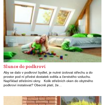
Slunce do podkroví
Aby se dalo v podkroví bydlet, je nutné izolovat střechu a do
prostor pod ní přivést dostatek světla a čerstvého vzduchu.
Například střešními okny. Kolik střešních oken do obytného
podkroví instalovat? Obecně platí, že…