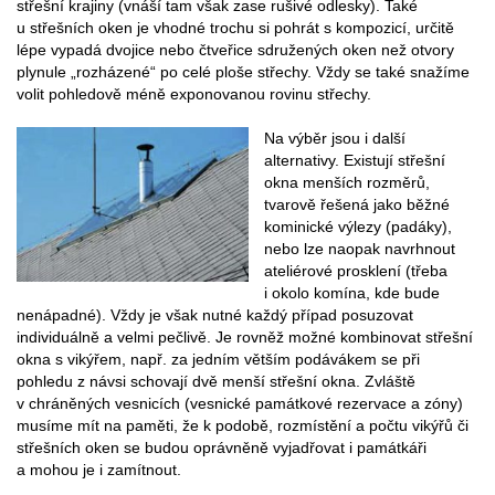
střešní krajiny (vnáší tam však zase rušivé odlesky). Také
u střešních oken je vhodné trochu si pohrát s kompozicí, určitě
lépe vypadá dvojice nebo čtveřice sdružených oken než otvory
plynule „rozházené“ po celé ploše střechy. Vždy se také snažíme
volit pohledově méně exponovanou rovinu střechy.
Na výběr jsou i další
alternativy. Existují střešní
okna menších rozměrů,
tvarově řešená jako běžné
kominické výlezy (padáky),
nebo lze naopak navrhnout
ateliérové prosklení (třeba
i okolo komína, kde bude
nenápadné). Vždy je však nutné každý případ posuzovat
individuálně a velmi pečlivě. Je rovněž možné kombinovat střešní
okna s vikýřem, např. za jedním větším podávákem se při
pohledu z návsi schovají dvě menší střešní okna. Zvláště
v chráněných vesnicích (vesnické památkové rezervace a zóny)
musíme mít na paměti, že k podobě, rozmístění a počtu vikýřů či
střešních oken se budou oprávněně vyjadřovat i památkáři
a mohou je i zamítnout.