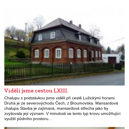
Viděli jsme cestou LXIII.
Chalupu s podstávkou jsme viděli při cestě Lužickými horami.
Druhá je ze severovýchodu Čech, z Broumovska. Mansardová
chalupa Stavba je zajímavá, mansardová střecha jako by
zvyšovala její význam. V minulosti se tento typ krovu umožňující
využití půdního prostoru…