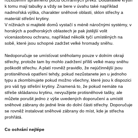
rozložením správného počtu ochranných prvků. Dodavatelé krytin
k tomu mají tabulky a vždy se bere v úvahu také například
nadmořská výška, charakter sněhové oblasti, sklon střechy a
materiál střešní krytiny.
V nížinách si majitelé domů vystačí s méně náročnými systémy, v
horských a podhorských oblastech je pak jistější volit
vícenásobnou ochranu, například několik tyčí umístěných na
sobě, které jsou schopné zadržet velké hromady sněhu.
Nedoporučuje se umísťovat sněholamy pouze v dolním okraji
střechy, protože tam by mohlo zadržení příliš velké masy sněhu
poškodit střechu. A platí rovněž pravidlo, že nejúčinnější jsou
protisněhová opatření tehdy, pokud nezůstanete jen u jednoho
typu a zkombinujete pokud možno všechny, které jsou k dispozici
pro váš typ střešní krytiny. Znamená to, že pokud nemáte na
střeše skládanou krytinu, nevyužijete protisněhové tašky, ale
můžete porušit jedno z výše uvedených doporučení a umístit
sněhové zábrany do jedné linie do dolní části střechy. Doporučuje
se rovněž instalovat sněhové zábrany do míst, kde je střecha
prohřátá.
Co ochrání nejlépe