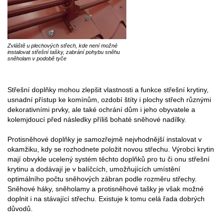
Zvláště u plechových střech, kde není možné
instalovat střešní tašky, zabrání pohybu sněhu
sněholam v podobě tyče
Střešní doplňky mohou zlepšit vlastnosti a funkce střešní krytiny,
usnadní přístup ke komínům, ozdobí štíty i plochy střech různými
dekorativními prvky, ale také ochrání dům i jeho obyvatele a
kolemjdoucí před následky příliš bohaté sněhové nadílky.
Protisněhové doplňky je samozřejmě nejvhodnější instalovat v
okamžiku, kdy se rozhodnete položit novou střechu. Výrobci krytin
mají obvykle ucelený systém těchto doplňků pro tu či onu střešní
krytinu a dodávají je v balíčcích, umožňujících umístění
optimálního počtu sněhových zábran podle rozměru střechy.
Sněhové háky, sněholamy a protisněhové tašky je však možné
doplnit i na stávající střechu. Existuje k tomu celá řada dobrých
důvodů.