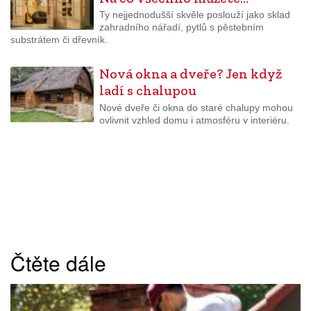
Ty nejjednodušší skvěle poslouží jako sklad
zahradního nářadí, pytlů s pěstebním
substrátem či dřevník.
Nová okna a dveře? Jen když
ladí s chalupou
Nové dveře či okna do staré chalupy mohou
ovlivnit vzhled domu i atmosféru v interiéru.
Čtěte dále