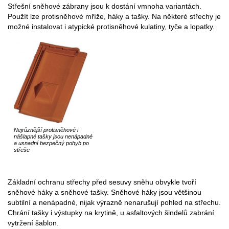
Střešní sněhové zábrany jsou k dostání vmnoha variantách.
Použít lze protisněhové mříže, háky a tašky. Na některé střechy je
možné instalovat i atypické protisněhové kulatiny, tyče a lopatky.
Nejrůznější protisněhové i
nášlapné tašky jsou nenápadné
a usnadní bezpečný pohyb po
střeše
Základní ochranu střechy před sesuvy sněhu obvykle tvoří
sněhové háky a sněhové tašky. Sněhové háky jsou většinou
subtilní a nenápadné, nijak výrazně nenarušují pohled na střechu.
Chrání tašky i výstupky na krytině, u asfaltových šindelů zabrání
vytržení šablon.