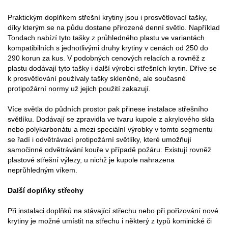
Praktickým doplňkem střešní krytiny jsou i prosvětlovací tašky,
díky kterým se na půdu dostane přirozené denní světlo. Například
Tondach nabízí tyto tašky z průhledného plastu ve variantách
kompatibilních s jednotlivými druhy krytiny v cenách od 250 do
290 korun za kus. V podobných cenových relacích a rovněž z
plastu dodávají tyto tašky i další výrobci střešních krytin. Dříve se
k prosvětlování používaly tašky skleněné, ale současné
protipožární normy už jejich použití zakazují.
Více světla do půdních prostor pak přinese instalace střešního
světlíku. Dodávají se zpravidla ve tvaru kupole z akrylového skla
nebo polykarbonátu a mezi speciální výrobky v tomto segmentu
se řadí i odvětrávací protipožární světlíky, které umožňují
samočinné odvětrávání kouře v případě požáru. Existují rovněž
plastové střešní výlezy, u nichž je kupole nahrazena
neprůhledným víkem.
Další doplňky střechy
Při instalaci doplňků na stávající střechu nebo při pořizování nové
krytiny je možné umístit na střechu i některý z typů kominické či