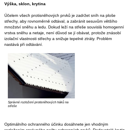
Výška, sklon, krytina
Účelem všech protisněhových prvků je zadržet sníh na ploše
střechy, aby rovnoměrně odtával, a zabránit sesuvům většího
množství sněhu a ledu. Dokud leží na střeše souvislá homogenní
vrstva sněhu a netaje, není důvod se jí obávat, protože znásobí
izolační vlastnosti střechy a snižuje tepelné ztráty. Problém
nastává při odtávání.
Správné rozložení protisněhových háků na
střeše
Optimálního ochranného účinku dosáhnete jen vhodným