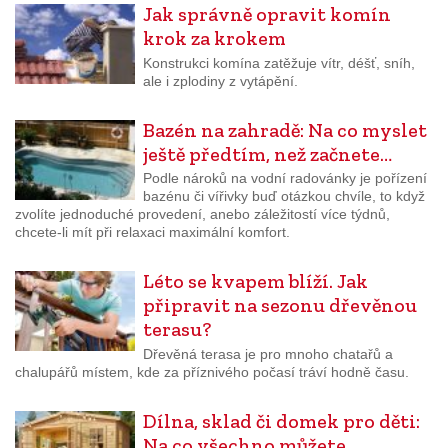
Jak správně opravit komín
krok za krokem
Konstrukci komína zatěžuje vítr, déšť, sníh,
ale i zplodiny z vytápění.
Bazén na zahradě: Na co myslet
ještě předtím, než začnete…
Podle nároků na vodní radovánky je pořízení
bazénu či vířivky buď otázkou chvíle, to když
zvolíte jednoduché provedení, anebo záležitostí více týdnů,
chcete-li mít při relaxaci maximální komfort.
Léto se kvapem blíží. Jak
připravit na sezonu dřevěnou
terasu?
Dřevěná terasa je pro mnoho chatařů a
chalupářů místem, kde za příznivého počasí tráví hodně času.
Dílna, sklad či domek pro děti:
Na co všechno můžete…