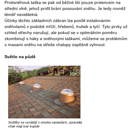
Protisněhová taška se pak od běžné liší pouze prstencem na
střední vlně, jehož profil brání posouvání sněhu. Je tedy rovněž
téměř neviditelná.
Účinky těchto základních zábran lze posílit instalováním
sněholamů v podobě mříží, hřebenů, trubek a tyčí. Tyto prvky už
vzhled střechy narušují, ale pokud se v optimálním poměru
zkombinují s háky a sněhovými taškami, můžeme se problémům
s masami sněhu na střeše chalupy úspěšně vyhnout.
Světlo na půdě
Světlíky se vyrábějí v mnoha variantách, zpravidla
však mají tvar kupole