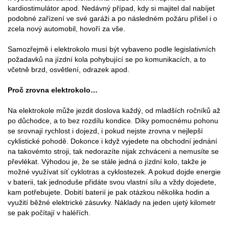
kardiostimulátor apod. Nedávný případ, kdy si majitel dal nabíjet
podobné zařízení ve své garáži a po následném požáru přišel i o
zcela nový automobil, hovoří za vše.
Samozřejmě i elektrokolo musí být vybaveno podle legislativních
požadavků na jízdní kola pohybující se po komunikacích, a to
včetně brzd, osvětlení, odrazek apod.
Proč zrovna elektrokolo…
Na elektrokole může jezdit doslova každý, od mladších ročníků až
po důchodce, a to bez rozdílu kondice. Díky pomocnému pohonu
se srovnají rychlost i dojezd, i pokud nejste zrovna v nejlepší
cyklistické pohodě. Dokonce i když vyjedete na obchodní jednání
na takovémto stroji, tak nedorazíte nijak zchváceni a nemusíte se
převlékat. Výhodou je, že se stále jedná o jízdní kolo, takže je
možné využívat síť cyklotras a cyklostezek. A pokud dojde energie
v baterii, tak jednoduše přidáte svou vlastní sílu a vždy dojedete,
kam potřebujete. Dobití baterií je pak otázkou několika hodin a
využití běžné elektrické zásuvky. Náklady na jeden ujetý kilometr
se pak počítají v haléřích.