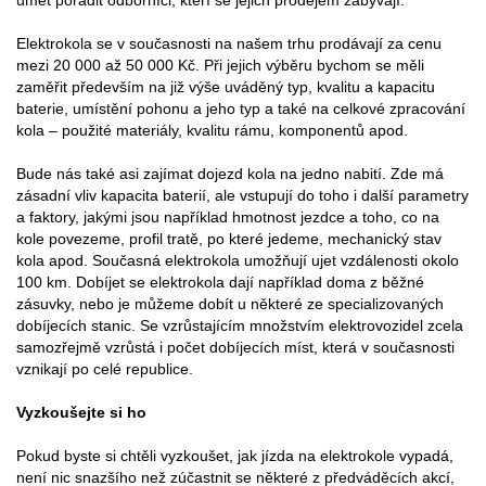
umět poradit odborníci, kteří se jejich prodejem zabývají.
Elektrokola se v současnosti na našem trhu prodávají za cenu
mezi 20 000 až 50 000 Kč. Při jejich výběru bychom se měli
zaměřit především na již výše uváděný typ, kvalitu a kapacitu
baterie, umístění pohonu a jeho typ a také na celkové zpracování
kola – použité materiály, kvalitu rámu, komponentů apod.
Bude nás také asi zajímat dojezd kola na jedno nabití. Zde má
zásadní vliv kapacita baterií, ale vstupují do toho i další parametry
a faktory, jakými jsou například hmotnost jezdce a toho, co na
kole povezeme, profil tratě, po které jedeme, mechanický stav
kola apod. Současná elektrokola umožňují ujet vzdálenosti okolo
100 km. Dobíjet se elektrokola dají například doma z běžné
zásuvky, nebo je můžeme dobít u některé ze specializovaných
dobíjecích stanic. Se vzrůstajícím množstvím elektrovozidel zcela
samozřejmě vzrůstá i počet dobíjecích míst, která v současnosti
vznikají po celé republice.
Vyzkoušejte si ho
Pokud byste si chtěli vyzkoušet, jak jízda na elektrokole vypadá,
není nic snazšího než zúčastnit se některé z předváděcích akcí,