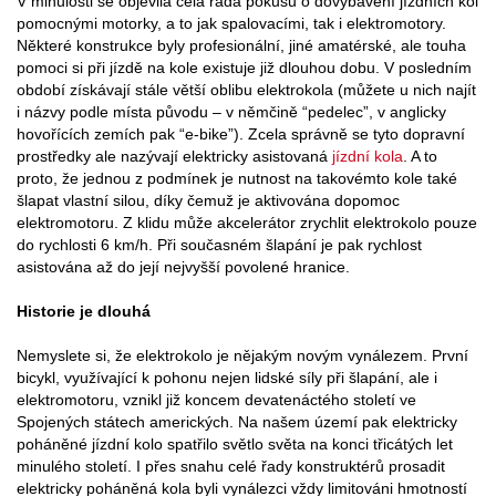
V minulosti se objevila celá řada pokusů o dovybavení jízdních kol
pomocnými motorky, a to jak spalovacími, tak i elektromotory.
Některé konstrukce byly profesionální, jiné amatérské, ale touha
pomoci si při jízdě na kole existuje již dlouhou dobu. V posledním
období získávají stále větší oblibu elektrokola (můžete u nich najít
i názvy podle místa původu – v němčině “pedelec”, v anglicky
hovořících zemích pak “e-bike”). Zcela správně se tyto dopravní
prostředky ale nazývají elektricky asistovaná
jízdní kola
. A to
proto, že jednou z podmínek je nutnost na takovémto kole také
šlapat vlastní silou, díky čemuž je aktivována dopomoc
elektromotoru. Z klidu může akcelerátor zrychlit elektrokolo pouze
do rychlosti 6 km/h. Při současném šlapání je pak rychlost
asistována až do její nejvyšší povolené hranice.
Historie je dlouhá
Nemyslete si, že elektrokolo je nějakým novým vynálezem. První
bicykl, využívající k pohonu nejen lidské síly při šlapání, ale i
elektromotoru, vznikl již koncem devatenáctého století ve
Spojených státech amerických. Na našem území pak elektricky
poháněné jízdní kolo spatřilo světlo světa na konci třicátých let
minulého století. I přes snahu celé řady konstruktérů prosadit
elektricky poháněná kola byli vynálezci vždy limitováni hmotností