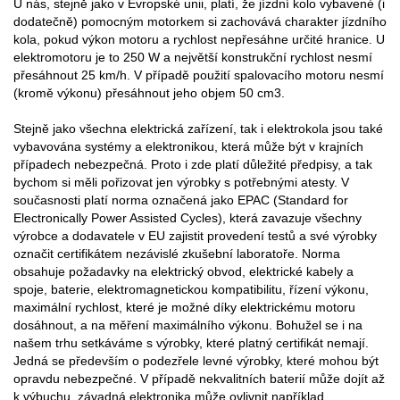
U nás, stejně jako v Evropské unii, platí, že jízdní kolo vybavené (i
dodatečně) pomocným motorkem si zachovává charakter jízdního
kola, pokud výkon motoru a rychlost nepřesáhne určité hranice. U
elektromotoru je to 250 W a největší konstrukční rychlost nesmí
přesáhnout 25 km/h. V případě použití spalovacího motoru nesmí
(kromě výkonu) přesáhnout jeho objem 50 cm3.
Stejně jako všechna elektrická zařízení, tak i elektrokola jsou také
vybavována systémy a elektronikou, která může být v krajních
případech nebezpečná. Proto i zde platí důležité předpisy, a tak
bychom si měli pořizovat jen výrobky s potřebnými atesty. V
současnosti platí norma označená jako EPAC (Standard for
Electronically Power Assisted Cycles), která zavazuje všechny
výrobce a dodavatele v EU zajistit provedení testů a své výrobky
označit certifikátem nezávislé zkušební laboratoře. Norma
obsahuje požadavky na elektrický obvod, elektrické kabely a
spoje, baterie, elektromagnetickou kompatibilitu, řízení výkonu,
maximální rychlost, které je možné díky elektrickému motoru
dosáhnout, a na měření maximálního výkonu. Bohužel se i na
našem trhu setkáváme s výrobky, které platný certifikát nemají.
Jedná se především o podezřele levné výrobky, které mohou být
opravdu nebezpečné. V případě nekvalitních baterií může dojít až
k výbuchu, závadná elektronika může ovlivnit například