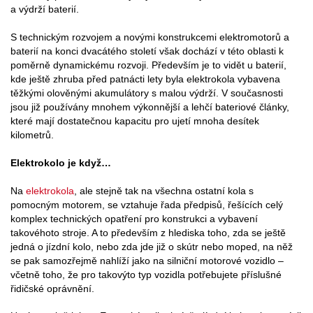
a výdrží baterií.
S technickým rozvojem a novými konstrukcemi elektromotorů a
baterií na konci dvacátého století však dochází v této oblasti k
poměrně dynamickému rozvoji. Především je to vidět u baterií,
kde ještě zhruba před patnácti lety byla elektrokola vybavena
těžkými olověnými akumulátory s malou výdrží. V současnosti
jsou již používány mnohem výkonnější a lehčí bateriové články,
které mají dostatečnou kapacitu pro ujetí mnoha desítek
kilometrů.
Elektrokolo je když…
Na
elektrokola
, ale stejně tak na všechna ostatní kola s
pomocným motorem, se vztahuje řada předpisů, řešících celý
komplex technických opatření pro konstrukci a vybavení
takovéhoto stroje. A to především z hlediska toho, zda se ještě
jedná o jízdní kolo, nebo zda jde již o skútr nebo moped, na něž
se pak samozřejmě nahlíží jako na silniční motorové vozidlo –
včetně toho, že pro takovýto typ vozidla potřebujete příslušné
řidičské oprávnění.