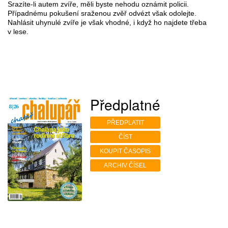
Srazíte-li autem zvíře, měli byste nehodu oznámit policii.
Případnému pokušení sraženou zvěř odvézt však odolejte.
Nahlásit uhynulé zvíře je však vhodné, i když ho najdete třeba
v lese.
Předplatné
PŘEDPLATIT
ČÍST
KOUPIT ČASOPIS
ARCHIV ČÍSEL