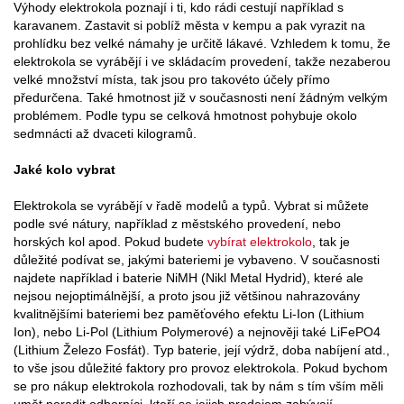
Výhody elektrokola poznají i ti, kdo rádi cestují například s
karavanem. Zastavit si poblíž města v kempu a pak vyrazit na
prohlídku bez velké námahy je určitě lákavé. Vzhledem k tomu, že
elektrokola se vyrábějí i ve skládacím provedení, takže nezaberou
velké množství místa, tak jsou pro takovéto účely přímo
předurčena. Také hmotnost již v současnosti není žádným velkým
problémem. Podle typu se celková hmotnost pohybuje okolo
sedmnácti až dvaceti kilogramů.
Jaké kolo vybrat
Elektrokola se vyrábějí v řadě modelů a typů. Vybrat si můžete
podle své nátury, například z městského provedení, nebo
horských kol apod. Pokud budete
vybírat elektrokolo
, tak je
důležité podívat se, jakými bateriemi je vybaveno. V současnosti
najdete například i baterie NiMH (Nikl Metal Hydrid), které ale
nejsou nejoptimálnější, a proto jsou již většinou nahrazovány
kvalitnějšími bateriemi bez paměťového efektu Li-Ion (Lithium
Ion), nebo Li-Pol (Lithium Polymerové) a nejnověji také LiFePO4
(Lithium Železo Fosfát). Typ baterie, její výdrž, doba nabíjení atd.,
to vše jsou důležité faktory pro provoz elektrokola. Pokud bychom
se pro nákup elektrokola rozhodovali, tak by nám s tím vším měli