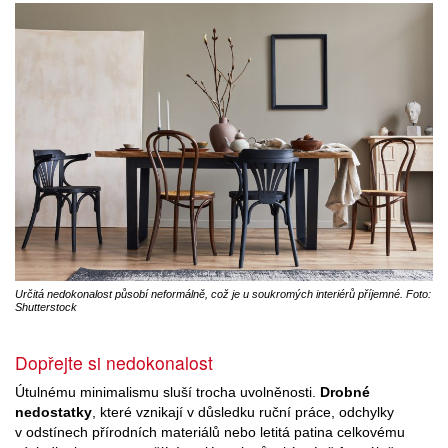
Určitá nedokonalost působí neformálně, což je u soukromých interiérů příjemné. Foto:
Shutterstock
Dopřejte si nedokonalost
Útulnému minimalismu sluší trocha uvolněnosti.
Drobné
nedostatky
, které vznikají v důsledku ruční práce, odchylky
v odstínech přírodních materiálů nebo letitá patina celkovému