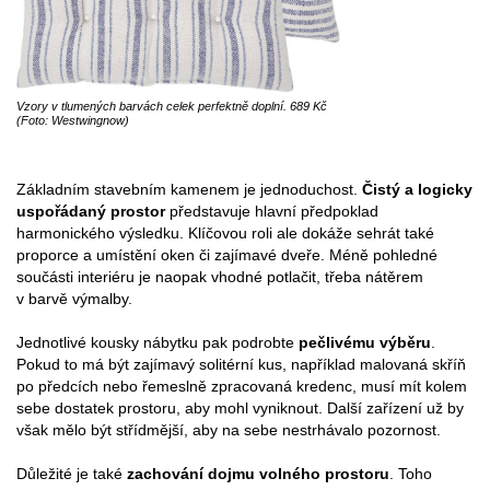
Vzory v tlumených barvách celek perfektně doplní. 689 Kč
(Foto: Westwingnow)
Základním stavebním kamenem je jednoduchost.
Čistý a logicky
uspořádaný prostor
představuje hlavní předpoklad
harmonického výsledku. Klíčovou roli ale dokáže sehrát také
proporce a umístění oken či zajímavé dveře. Méně pohledné
součásti interiéru je naopak vhodné potlačit, třeba nátěrem
v barvě výmalby.
Jednotlivé kousky nábytku pak podrobte
pečlivému výběru
.
Pokud to má být zajímavý solitérní kus, například malovaná skříň
po předcích nebo řemeslně zpracovaná kredenc, musí mít kolem
sebe dostatek prostoru, aby mohl vyniknout. Další zařízení už by
však mělo být střídmější, aby na sebe nestrhávalo pozornost.
Důležité je také
zachování dojmu volného prostoru
. Toho