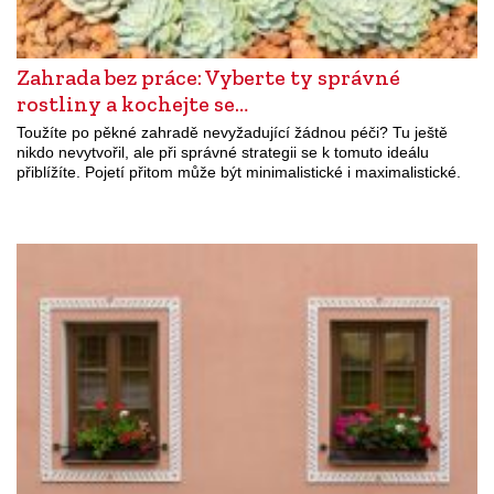
Zahrada bez práce: Vyberte ty správné
rostliny a kochejte se…
Toužíte po pěkné zahradě nevyžadující žádnou péči? Tu ještě
nikdo nevytvořil, ale při správné strategii se k tomuto ideálu
přiblížíte. Pojetí přitom může být minimalistické i maximalistické.