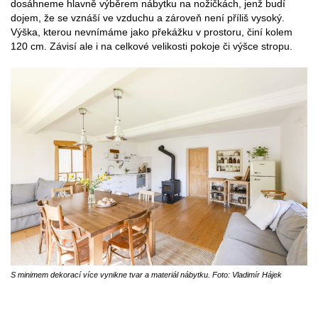
dosáhneme hlavně výběrem nábytku na nožičkách, jenž budí
dojem, že se vznáší ve vzduchu a zároveň není příliš vysoký.
Výška, kterou nevnímáme jako překážku v prostoru, činí kolem
120 cm. Závisí ale i na celkové velikosti pokoje či výšce stropu.
S minimem dekorací více vynikne tvar a materiál nábytku. Foto: Vladimír Hájek