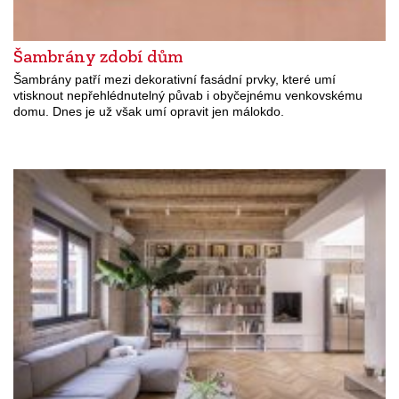
Šambrány zdobí dům
Šambrány patří mezi dekorativní fasádní prvky, které umí
vtisknout nepřehlédnutelný půvab i obyčejnému venkovskému
domu. Dnes je už však umí opravit jen málokdo.