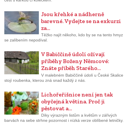
Jsou křehké a nádherně
barevné. Vydejte se na exkurzi
za…
Těžko najít někoho, kdo by se na tento hmyz
se zalíbením nepodíval.
V Babiččině údolí ožívají
příběhy Boženy Němcové:
Znáte příběh Starého…
V malebném Babiččině údolí u České Skalice
stojí roubenka, kterou zná snad každý z nás.
Lichořeřišnice není jen tak
obyčejná květina. Proč ji
pěstovat a…
Díky výrazným listům a květům v zářivých
barvách na sebe strhne pozornost i nízká verze oblíbené letničky.