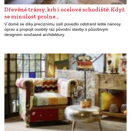
Dřevěné trámy, krb i ocelové schodiště: Když
se minulost prolne…
V domě se díky preciznímu úsilí povedlo odstranit letité nánosy
úprav a propojit osobitý ráz původní stavby s působivým
designem současné architektury.