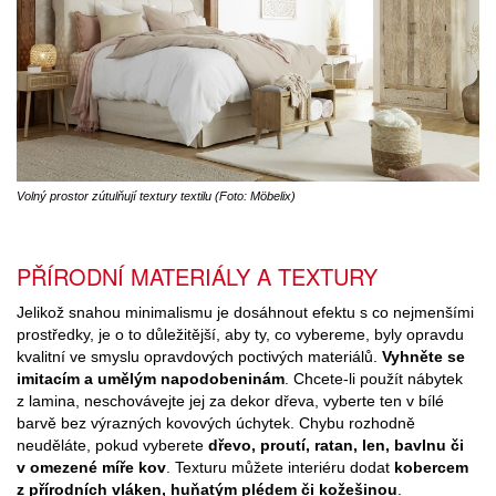
Volný prostor zútulňují textury textilu (Foto: Möbelix)
PŘÍRODNÍ MATERIÁLY A TEXTURY
Jelikož snahou minimalismu je dosáhnout efektu s co nejmenšími
prostředky, je o to důležitější, aby ty, co vybereme, byly opravdu
kvalitní ve smyslu opravdových poctivých materiálů.
Vyhněte se
imitacím a umělým napodobeninám
. Chcete-li použít nábytek
z lamina, neschovávejte jej za dekor dřeva, vyberte ten v bílé
barvě bez výrazných kovových úchytek. Chybu rozhodně
neuděláte, pokud vyberete
dřevo, proutí, ratan, len, bavlnu či
v omezené míře kov
. Texturu můžete interiéru dodat
kobercem
z přírodních vláken, huňatým plédem či kožešinou
.