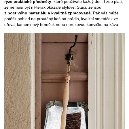
ryze praktické předměty
, které používáte každý den. I zde platí,
že nemusí být nikterak okázale stylové. Stačí, že jsou
z poctivého materiálu a kvalitně zpracované
. Pak vás může
potěšit pohled na proutěný koš na prádlo, kvalitní smetáček ze
dřeva, kameninový hrneček nebo nerezovou konvičku na kávu.