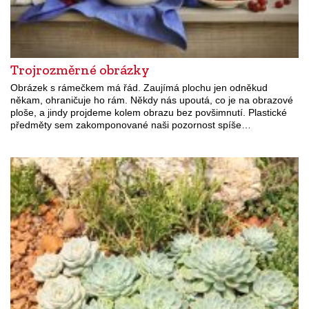
Trojrozměrné obrázky
Obrázek s rámečkem má řád. Zaujímá plochu jen odněkud
někam, ohraničuje ho rám. Někdy nás upoutá, co je na obrazové
ploše, a jindy projdeme kolem obrazu bez povšimnutí. Plastické
předměty sem zakomponované naši pozornost spíše…