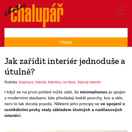
Hledat
Jak zařídit interiér jednoduše a
útulně?
Rubrika:
Inspirace
,
Interiér
,
Interiéry
,
rss-feed
,
Stylový interiér
I když se na první pohled může zdát, že
minimalismus
je spojen
s moderními stavbami, kde převládají lesklé povrchy, kov a sklo,
není to tak docela pravda. Některé jeho principy se
ve spojení s
rustikálními prvky staly základem útulných a nadčasových
interiér
ů.