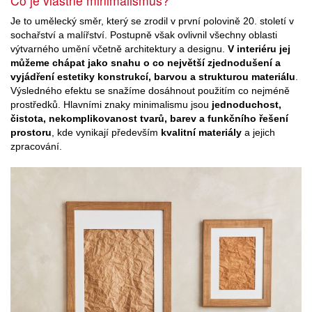
Co je vlastně minimalismus?
Je to umělecký směr, který se zrodil v první polovině 20. století v
sochařství a malířství. Postupně však ovlivnil všechny oblasti
výtvarného umění včetně architektury a designu.
V interiéru jej
můžeme chápat jako snahu o co největší zjednodušení a
vyjádření estetiky konstrukcí, barvou a strukturou materiálu
.
Výsledného efektu se snažíme dosáhnout použitím co nejméně
prostředků. Hlavními znaky minimalismu jsou
jednoduchost,
čistota, nekomplikovanost tvarů, barev a funkčního řešení
prostoru
, kde vynikají především
kvalitní materiály
a jejich
zpracování.