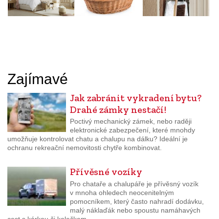
Zajímavé
Jak zabránit vykradení bytu?
Drahé zámky nestačí!
Poctivý mechanický zámek, nebo raději
elektronické zabezpečení, které mnohdy
umožňuje kontrolovat chatu a chalupu na dálku? Ideální je
ochranu rekreační nemovitosti chytře kombinovat.
Přívěsné vozíky
Pro chataře a chalupáře je přívěsný vozík
v mnoha ohledech neocenitelným
pomocníkem, který často nahradí dodávku,
malý náklaďák nebo spoustu namáhavých
cest s kárkou či kolečkem.