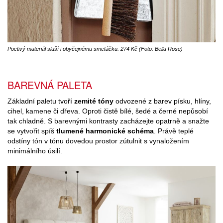
Poctivý materiál sluší i obyčejnému smetáčku. 274 Kč (Foto: Bella Rose)
BAREVNÁ PALETA
Základní paletu tvoří
zemité tóny
odvozené z barev písku, hlíny,
cihel, kamene či dřeva. Oproti čistě bílé, šedé a černé nepůsobí
tak chladně. S barevnými kontrasty zacházejte opatrně a snažte
se vytvořit spíš
tlumené harmonické schéma
. Právě teplé
odstíny tón v tónu dovedou prostor zútulnit s vynaložením
minimálního úsilí.