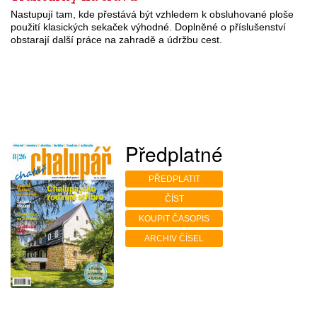
Nastupují tam, kde přestává být vzhledem k obsluhované ploše
použití klasických sekaček výhodné. Doplněné o příslušenství
obstarají další práce na zahradě a údržbu cest.
Předplatné
PŘEDPLATIT
ČÍST
KOUPIT ČASOPIS
ARCHIV ČÍSEL