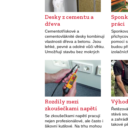
Desky z cementu a
Sponk
dřeva
práci
Cementotřískové a
Sponkova
cementovláknité desky kombinují
přichyco
vlastnosti dřeva a betonu. Jsou
pomocí s
lehké, pevné a odolné vůči vlhku.
budou př
Umožňují stavbu bez mokrých
izolačníc
procesů a skvěle poslouží při
bedýnek.
rekonstrukcích. Moderní stavební
materiály stále častěji umožňují
suchou stavbu, která…
Rozdíly mezi
Výhod
zkoušečkami napětí
Řetězová 
stává so
Se zkoušečkami napětí pracují
a zahrád
nejen profesionálové, ale často i
takové pi
šikovní kutilové. Na trhu mohou