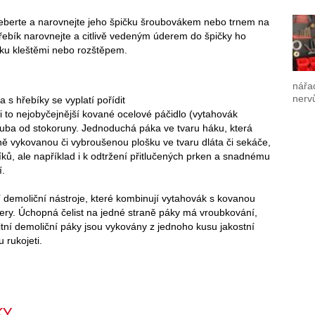
podeberte a narovnejte jeho špičku šroubovákem nebo trnem na
hřebík narovnejte a citlivě vedeným úderem do špičky ho
ičku kleštěmi nebo rozštěpem.
nářad
nerv
 s hřebíky se vyplatí pořídit
i to nejobyčejnější kované ocelové páčidlo (vytahovák
zhruba od stokoruny. Jednoduchá páka ve tvaru háku, která
ně vykovanou či vybroušenou plošku ve tvaru dláta či sekáče,
, ale například i k odtržení přitlučených prken a snadnému
.
í demoliční nástroje, které kombinují vytahovák s kovanou
ery. Úchopná čelist na jedné straně páky má vroubkování,
itní demoliční páky jsou vykovány z jednoho kusu jakostní
 rukojeti.
KY