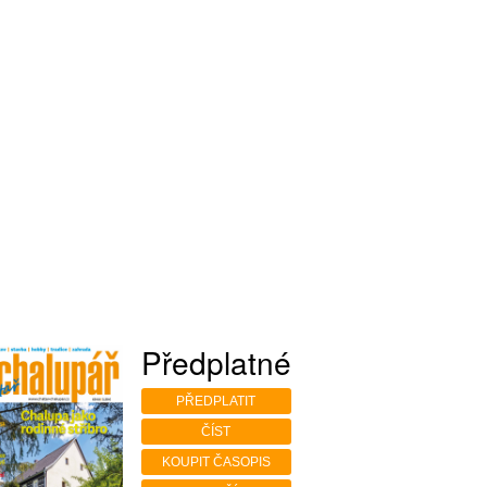
Předplatné
PŘEDPLATIT
ČÍST
KOUPIT ČASOPIS