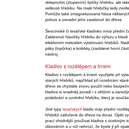
sklepnutím (ztupením) špičky hřebíku, ale tak
velikosti hřebíku. Na malé hřebíčky tedy zvolt
Pomůže také zmagnetizovaná hlava některých te
poloze a usnadní jeho zaseknutí do dřeva.
Ševcovské či tesařské kladívko mívá přední č
Zaklesnutí hlavičky hřebíku do výřezu v hlavě
efektivním metodám vytahování hřebíků. Nadře
páky (topůrka) a kolébky (zaoblené horní části
nástroj.
Kladivo s rozštěpem a trnem
Kladivo s rozštěpem a trnem využijete při vyt
starých hřebíků, například při rozebírání staré 
dřevo se chystáte znovu použít nebo bezpečně 
kladiva si snadněji poradí i s většími a zarezlý
podebrání a uvolnění hřebíku, který je součást
Jiné typy
tesařských
kladiv mají přední rozště
hřebíků zatlučené do dřeva na doraz. Opět vyu
prací vhodnější používat kladiva s ocelovým t
slisováním a u níž nehrozí, že byste ji při op