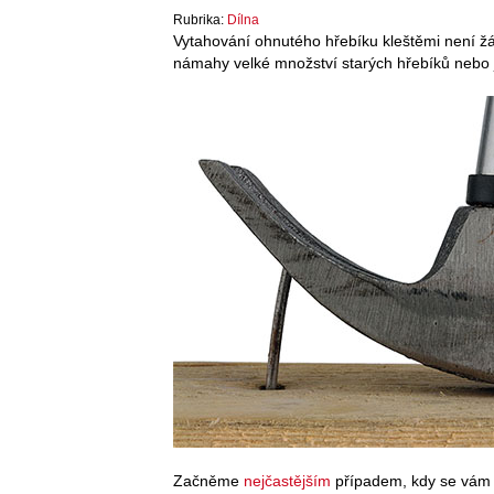
Rubrika:
Dílna
Vytahování ohnutého hřebíku kleštěmi není žád
námahy velké množství starých hřebíků nebo ja
Začněme
nejčastějším
případem, kdy se vám n