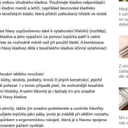
é volbou vhodného kladiva. Používejte kladivo odpovídající
e kladivo menší a lehčí, například ševcovské kladívko.
Hled
sařských kladiv, která přidrží zatloukaný hřebík ve svislé
k za
se vy
délk
ást hlavy uzpůsobenou také k vytahování hřebíků (rozštěp).
 kladiva a jeho vypáčení za pomoci topůrka patří k velmi
te se rozhodně méně než při použití kleští. A kombinace
 hlavy kladiva) dělá z tesařského kladiva účinný vytahovací
Z mno
zákla
ahování většího množství
děr 
kůlny, stodoly, podlahy, krovů či jiných konstrukcí, jejichž
pořezat. I v tomto případě platí, že mohutnější tesařská
mi hřebíky. A velmi šikovný je i špičatý trn pro snadné
í hlavy kladiva.
p plochý, takže jím snadno podeberete a uvolníte hlavičky
žijete topůrka jako páky, proto je zvláště při větším rozsahu
Mít v
opůrkem s ergonomickou rukojetí, která je s hlavou spojena
nás 
akovaném páčení vyviklali.