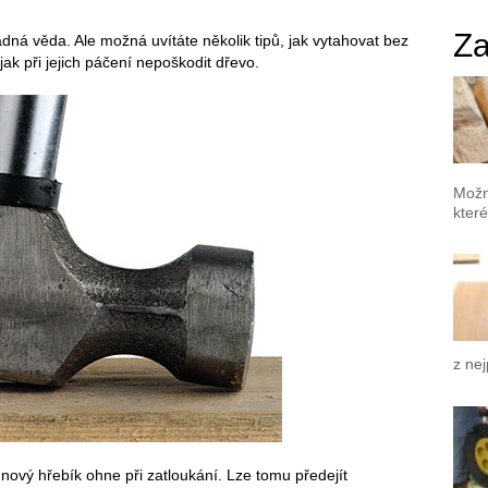
Za
ná věda. Ale možná uvítáte několik tipů, jak vytahovat bez
k při jejich páčení nepoškodit dřevo.
Možn
které
z nej
ový hřebík ohne při zatloukání. Lze tomu předejít