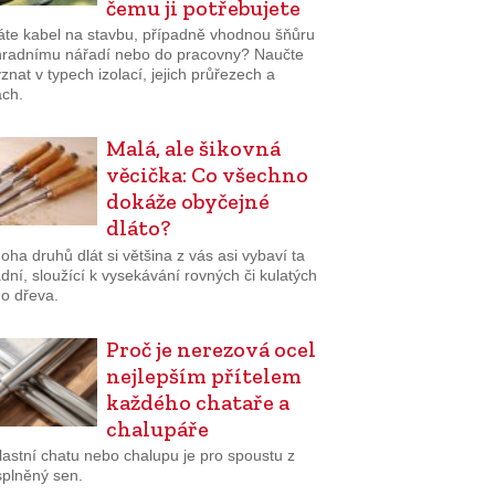
čemu ji potřebujete
áte kabel na stavbu, případně vhodnou šňůru
hradnímu nářadí nebo do pracovny? Naučte
znat v typech izolací, jejich průřezech a
ách.
Malá, ale šikovná
věcička: Co všechno
dokáže obyčejné
dláto?
ha druhů dlát si většina z vás asi vybaví ta
dní, sloužící k vysekávání rovných či kulatých
do dřeva.
Proč je nerezová ocel
nejlepším přítelem
každého chataře a
chalupáře
lastní chatu nebo chalupu je pro spoustu z
splněný sen.