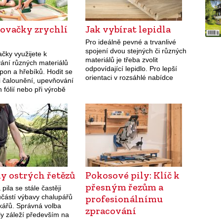
ovačky zrychlí
Jak vybírat lepidla
Pro ideálně pevné a trvanlivé
spojení dvou stejných či různých
čky využijete k
materiálů je třeba zvolit
vání různých materiálů
odpovídající lepidlo. Pro lepší
pon a hřebíků. Hodit se
orientaci v rozsáhlé nabídce
i čalounění, upevňování
lepidel vám nabízíme několik rad
h fólií nebo při výrobě
a tipů. Všechna lepidla můžeme
rozdělit podle způsobu
vytvrzování…
y ostrých řetězů
Pokosové pily: Klíč k
přesným řezům a
pila se stále častěji
učástí výbavy chalupářů
profesionálnímu
kářů. Správná volba
zpracování
ly záleží především na