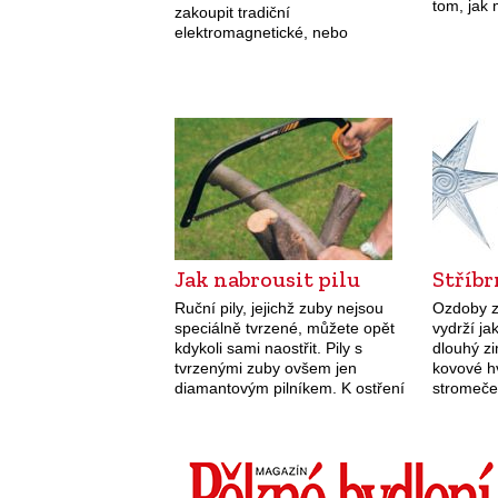
tom, jak 
zakoupit tradiční
Základní 
elektromagnetické, nebo
řetězové
elektronické zkoušečky.
v tom, z
Elektromagnetické zkoušečky
Elektromagnetické zkoušečky
signalizují přítomnost napětí, až
když jeho hodnota překročí určitý
práh.…
Jak nabrousit pilu
Stříb
Ruční pily, jejichž zuby nejsou
Ozdoby ze
speciálně tvrzené, můžete opět
vydrží ja
kdykoli sami naostřit. Pily s
dlouhý z
tvrzenými zuby ovšem jen
kovové h
diamantovým pilníkem. K ostření
stromeček
potřebujete plochý i pilařský
– při bar
pilník, svěrák pro ostření pilových
krásně t
listů či obyčejný svěrák,…
kouzelně