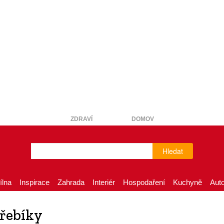
ZDRAVÍ
DOMOV
Hledat
ílna
Inspirace
Zahrada
Interiér
Hospodaření
Kuchyně
Aut
hřebíky