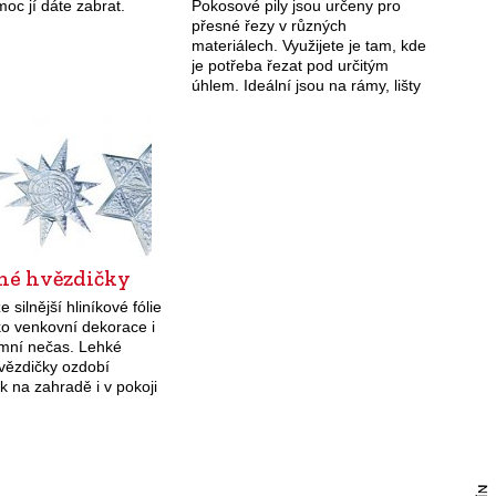
moc jí dáte zabrat.
Pokosové pily jsou určeny pro
dilema při výběru
přesné řezy v různých
 pily spočívá především
materiálech. Využijete je tam, kde
da…
je potřeba řezat pod určitým
úhlem. Ideální jsou na rámy, lišty
i výrobu nábytku.
rné hvězdičky
 silnější hliníkové fólie
ko venkovní dekorace i
imní nečas. Lehké
vězdičky ozdobí
 na zahradě i v pokoji
evném osvětlení se
řpytí a stromeček vypadá
. Hvězdičky…