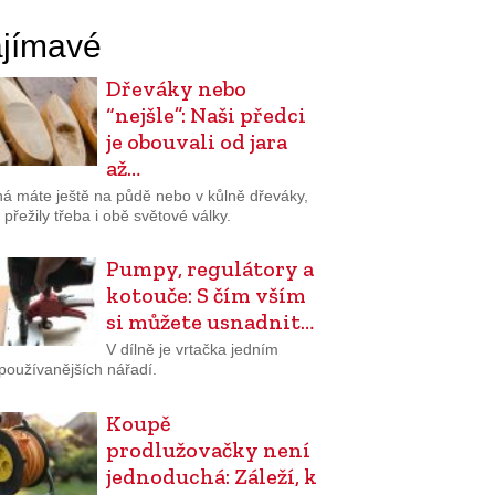
jímavé
Dřeváky nebo
“nejšle”: Naši předci
je obouvali od jara
až…
á máte ještě na půdě nebo v kůlně dřeváky,
 přežily třeba i obě světové války.
Pumpy, regulátory a
kotouče: S čím vším
si můžete usnadnit…
V dílně je vrtačka jedním
používanějších nářadí.
Koupě
prodlužovačky není
jednoduchá: Záleží, k