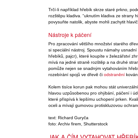
Trčí-li například hřebík skrze staré prkno, 
rozštěpu kladiva. “uknutím kladiva ze strany 
povysuňte natolik, abyste mohli zachytit hlav
Nástroje k páčení
Pro zpracování většího množství starého dřeva
si speciální nástroj. Spoustu námahy usnadní 
hřebíků, pajcr), které koupíte v železářství 
mívá na jedné straně rozštěp a na druhé stra
pomůže nejen se snadným vytahováním hřebíků
rozebírání spojů ve dřevě či
odstranění
kování
Kolem tisíce korun pak mohou stát univerzáln
hlavou uzpůsobenou pro ohýbání, páčení i úd
které přispívá k lepšímu uchopení prken. Kval
oceli a mívají gumovou protiskluzovou ochranu
text: Richard Guryča
foto: Archiv firem, Shutterstock
JAK A ČÍM VYTAHOVAT HŘEBÍ