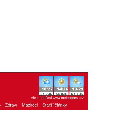
Více o počasí
www.meteopress.cz
o
Zdraví
Mazlíčci
Starší články