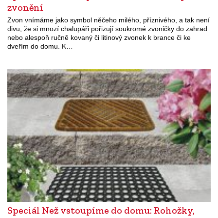
zvonění
Zvon vnímáme jako symbol něčeho milého, příznivého, a tak není
divu, že si mnozí chalupáři pořizují soukromé zvoničky do zahrad
nebo alespoň ručně kovaný či litinový zvonek k brance či ke
dveřím do domu. K…
Speciál Než vstoupíme do domu: Rohožky,