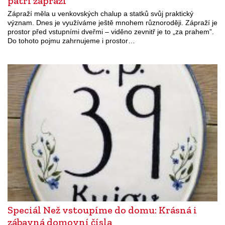
patří zápraží
Zápraží měla u venkovských chalup a statků svůj praktický
význam. Dnes je využíváme ještě mnohem různoroději. Zápraží je
prostor před vstupními dveřmi – viděno zevnitř je to „za prahem”.
Do tohoto pojmu zahrnujeme i prostor…
Speciál Než vstoupíme do domu: Krásná i
zábavná domovní čísla