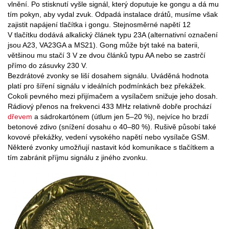
vlnění. Po stisknutí vyšle signál, který doputuje ke gongu a dá mu
tím pokyn, aby vydal zvuk. Odpadá instalace drátů, musíme však
zajistit napájení tlačítka i gongu. Stejnosměrné napětí 12
V tlačítku dodává alkalický článek typu 23A (alternativní označení
jsou A23, VA23GA a MS21). Gong může být také na baterii,
většinou mu stačí 3 V ze dvou článků typu AA nebo se zastrčí
přímo do zásuvky 230 V.
Bezdrátové zvonky se liší dosahem signálu. Uváděná hodnota
platí pro šíření signálu v ideálních podmínkách bez překážek.
Cokoli pevného mezi přijímačem a vysílačem snižuje jeho dosah.
Rádiový přenos na frekvenci 433 MHz relativně dobře prochází
dřevem
a sádrokartónem (útlum jen 5–20 %), nejvíce ho brzdí
betonové zdivo (snížení dosahu o 40–80 %). Rušivě působí také
kovové překážky, vedení vysokého napětí nebo vysílače GSM.
Některé zvonky umožňují nastavit kód komunikace s tlačítkem a
tím zabránit příjmu signálu z jiného zvonku.