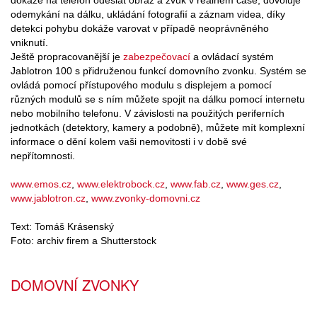
dokáže na telefon odeslat obraz a zvuk v reálném čase, dovoluje
odemykání na dálku, ukládání fotografií a záznam videa, díky
detekci pohybu dokáže varovat v případě neoprávněného
vniknutí.
Ještě propracovanější je
zabezpečovací
a ovládací systém
Jablotron 100 s přidruženou funkcí domovního zvonku. Systém se
ovládá pomocí přístupového modulu s displejem a pomocí
různých modulů se s ním můžete spojit na dálku pomocí internetu
nebo mobilního telefonu. V závislosti na použitých periferních
jednotkách (detektory, kamery a podobně), můžete mít komplexní
informace o dění kolem vaši nemovitosti i v době své
nepřítomnosti.
www.emos.cz
,
www.elektrobock.cz
,
www.fab.cz
,
www.ges.cz
,
www.jablotron.cz
,
www.zvonky-domovni.cz
Text: Tomáš Krásenský
Foto: archiv firem a Shutterstock
DOMOVNÍ ZVONKY