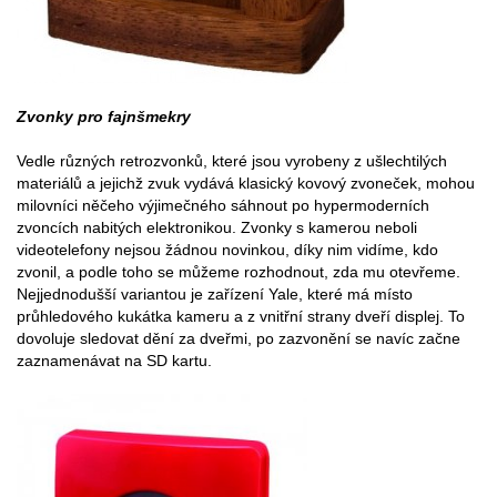
Zvonky pro fajnšmekry
Vedle různých retrozvonků, které jsou vyrobeny z ušlechtilých
materiálů a jejichž zvuk vydává klasický kovový zvoneček, mohou
milovníci něčeho výjimečného sáhnout po hypermoderních
zvoncích nabitých elektronikou. Zvonky s kamerou neboli
videotelefony nejsou žádnou novinkou, díky nim vidíme, kdo
zvonil, a podle toho se můžeme rozhodnout, zda mu otevřeme.
Nejjednodušší variantou je zařízení Yale, které má místo
průhledového kukátka kameru a z vnitřní strany dveří displej. To
dovoluje sledovat dění za dveřmi, po zazvonění se navíc začne
zaznamenávat na SD kartu.