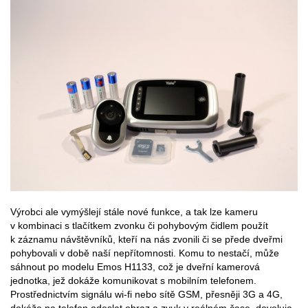
Výrobci ale vymýšlejí stále nové funkce, a tak lze kameru
v kombinaci s tlačítkem zvonku či pohybovým čidlem použít
k záznamu návštěvníků, kteří na nás zvonili či se přede dveřmi
pohybovali v době naší nepřítomnosti. Komu to nestačí, může
sáhnout po modelu Emos H1133, což je dveřní kamerová
jednotka, jež dokáže komunikovat s mobilním telefonem.
Prostřednictvím signálu wi-fi nebo sítě GSM, přesněji 3G a 4G,