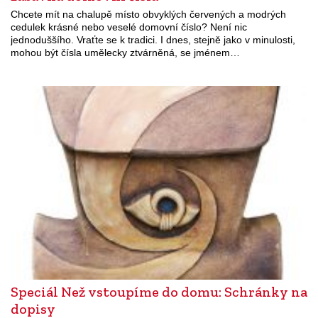
Chcete mít na chalupě místo obvyklých červených a modrých
cedulek krásné nebo veselé domovní číslo? Není nic
jednoduššího. Vraťte se k tradici. I dnes, stejně jako v minulosti,
mohou být čísla umělecky ztvárněná, se jménem…
Speciál Než vstoupíme do domu: Schránky na
dopisy