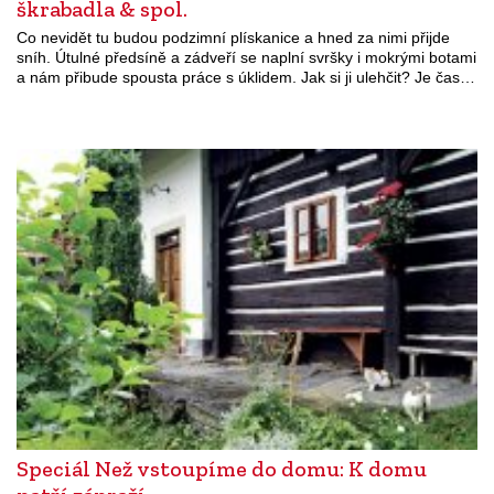
škrabadla & spol.
Co nevidět tu budou podzimní plískanice a hned za nimi přijde
sníh. Útulné předsíně a zádveří se naplní svršky i mokrými botami
a nám přibude spousta práce s úklidem. Jak si ji ulehčit? Je čas…
Speciál Než vstoupíme do domu: K domu