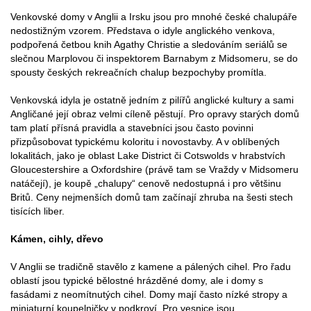
Venkovské domy v Anglii a Irsku jsou pro mnohé české chalupáře
nedostižným vzorem. Představa o idyle anglického venkova,
podpořená četbou knih Agathy Christie a sledováním seriálů se
slečnou Marplovou či inspektorem Barnabym z Midsomeru, se do
spousty českých rekreačních chalup bezpochyby promítla.
Venkovská idyla je ostatně jedním z pilířů anglické kultury a sami
Angličané její obraz velmi cíleně pěstují. Pro opravy starých domů
tam platí přísná pravidla a stavebníci jsou často povinni
přizpůsobovat typickému koloritu i novostavby. A v oblíbených
lokalitách, jako je oblast Lake District či Cotswolds v hrabstvích
Gloucestershire a Oxfordshire (právě tam se Vraždy v Midsomeru
natáčejí), je koupě „chalupy“ cenově nedostupná i pro většinu
Britů. Ceny nejmenších domů tam začínají zhruba na šesti stech
tisících liber.
Kámen, cihly, dřevo
V Anglii se tradičně stavělo z kamene a pálených cihel. Pro řadu
oblastí jsou typické bělostné hrázděné domy, ale i domy s
fasádami z neomítnutých cihel. Domy mají často nízké stropy a
miniaturní koupelničky v podkroví. Pro vesnice jsou