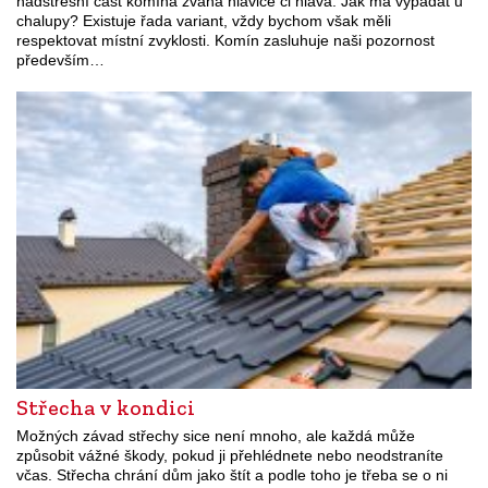
nadstřešní část komína zvaná hlavice či hlava. Jak má vypadat u
chalupy? Existuje řada variant, vždy bychom však měli
respektovat místní zvyklosti. Komín zasluhuje naši pozornost
především…
Střecha v kondici
Možných závad střechy sice není mnoho, ale každá může
způsobit vážné škody, pokud ji přehlédnete nebo neodstraníte
včas. Střecha chrání dům jako štít a podle toho je třeba se o ni