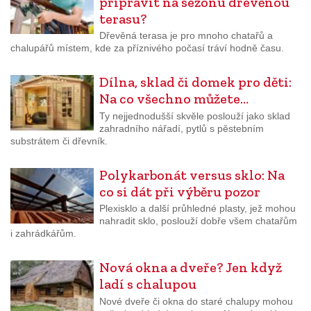
připravit na sezonu dřevěnou
terasu?
Dřevěná terasa je pro mnoho chatařů a
chalupářů místem, kde za příznivého počasí tráví hodně času.
Dílna, sklad či domek pro děti:
Na co všechno můžete…
Ty nejjednodušší skvěle poslouží jako sklad
zahradního nářadí, pytlů s pěstebním
substrátem či dřevník.
Polykarbonát versus sklo: Na
co si dát při výběru pozor
Plexisklo a další průhledné plasty, jež mohou
nahradit sklo, poslouží dobře všem chatařům
i zahrádkářům.
Nová okna a dveře? Jen když
ladí s chalupou
Nové dveře či okna do staré chalupy mohou