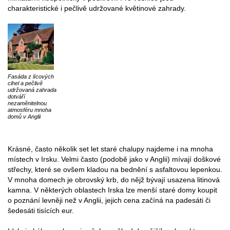
charakteristické i pečlivě udržované květinové zahrady.
Fasáda z lícových
cihel a pečlivě
udržovaná zahrada
dotváří
nezaměnitelnou
atmosféru mnoha
domů v Anglii
Krásné, často několik set let staré chalupy najdeme i na mnoha
místech v Irsku. Velmi často (podobě jako v Anglii) mívají doškové
střechy, které se ovšem kladou na bednění s asfaltovou lepenkou.
V mnoha domech je obrovský krb, do nějž bývají usazena litinová
kamna. V některých oblastech Irska lze menší staré domy koupit
o poznání levněji než v Anglii, jejich cena začíná na padesáti či
šedesáti tisících eur.