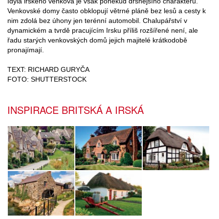
Idyla irského venkova je však poněkud drsnějšího charakteru.
Venkovské domy často obklopují větrné pláně bez lesů a cesty k
nim zdolá bez úhony jen terénní automobil. Chalupářství v
dynamickém a tvrdě pracujícím Irsku příliš rozšířené není, ale
řadu starých venkovských domů jejich majitelé krátkodobě
pronajímají.
TEXT: RICHARD GURYČA
FOTO: SHUTTERSTOCK
INSPIRACE BRITSKÁ A IRSKÁ