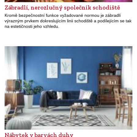
Zábradlí, nerozlučný společník schodiště
Kromě bezpečnostní funkce vyžadované normou je zábradlí
výrazným prvkem dokreslujícím linii schodiště a podílejícím se tak
na estetičnosti jeho vzhledu.
Nábytek v barvách duhy