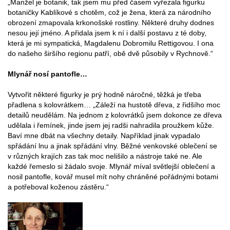
„Manžel je botanik, tak jsem mu před časem vyřezala figurku
botaničky Kablíkové s chotěm, což je žena, která za národního
obrození zmapovala krkonošské rostliny. Některé druhy dodnes
nesou její jméno. A přidala jsem k ní i další postavu z té doby,
která je mi sympatická, Magdalenu Dobromilu Rettigovou. I ona
do našeho širšího regionu patří, obě dvě působily v Rychnově.“
Mlynář nosí pantofle…
Vytvořit některé figurky je prý hodně náročné, těžká je třeba
přadlena s kolovrátkem… „Záleží na hustotě dřeva, z řidšího moc
detailů neudělám. Na jednom z kolovrátků jsem dokonce ze dřeva
udělala i řemínek, jinde jsem jej radši nahradila proužkem kůže.
Baví mne dbát na všechny detaily. Například jinak vypadalo
spřádání lnu a jinak spřádání vlny. Běžné venkovské oblečení se
v různých krajích zas tak moc nelišilo a nástroje také ne. Ale
každé řemeslo si žádalo svoje. Mlynář míval světlejší oblečení a
nosil pantofle, kovář musel mít nohy chráněné pořádnými botami
a potřeboval koženou zástěru.“