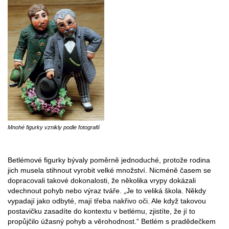
Mnohé figurky vznikly podle fotografií
Betlémové figurky bývaly poměrně jednoduché, protože rodina
jich musela stihnout vyrobit velké množství. Nicméně časem se
dopracovali takové dokonalosti, že několika vrypy dokázali
vdechnout pohyb nebo výraz tváře. „Je to veliká škola. Někdy
vypadají jako odbyté, mají třeba nakřivo oči. Ale když takovou
postavičku zasadíte do kontextu v betlému, zjistíte, že jí to
propůjčilo úžasný pohyb a věrohodnost.“ Betlém s pradědečkem