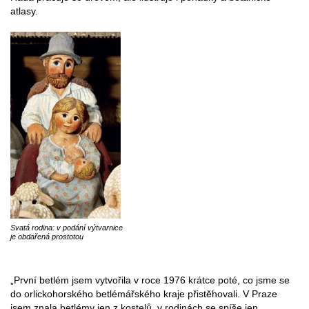
atlasy.
Svatá rodina: v podání výtvarnice
je obdařená prostotou
„První betlém jsem vytvořila v roce 1976 krátce poté, co jsme se
do orlickohorského betlémářského kraje přistěhovali. V Praze
jsem znala betlémy jen z kostelů, v rodinách se spíše jen