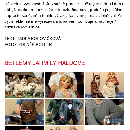
Následuje vyřezávání. Je značně pracné – někdy trvá den i den a
půl. „Nerada prozrazuji, že mě řezbařina baví, protože já ji dělám
naprosto seriózně a tenhle výraz jako by moji práci zlehčoval. Asi
bych řekla, že mě vyřezávání a barvení pohlcuje a naplňuje,“
přiznává výtvarnice.
TEXT: RADKA BOROVIČKOVÁ
FOTO: ZDENĚK ROLLER
BETLÉMY JARMILY HALDOVÉ