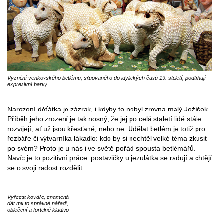
Vyznění venkovského betlému, situovaného do idylických časů 19. století, podtrhují
expresivní barvy
Narození děťátka je zázrak, i kdyby to nebyl zrovna malý Ježíšek.
Příběh jeho zrození je tak nosný, že jej po celá staletí lidé stále
rozvíjejí, ať už jsou křesťané, nebo ne. Udělat betlém je totiž pro
řezbáře či výtvarníka lákadlo: kdo by si nechtěl velké téma zkusit
po svém? Proto je u nás i ve světě pořád spousta betlémářů.
Navíc je to pozitivní práce: postavičky u jezulátka se radují a chtějí
se o svoji radost rozdělit.
Vyřezat kováře, znamená
dát mu to správné nářadí,
oblečení a fortelné kladivo