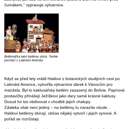
čumákem,“ vypravuje výtvarnice.
Betlémářka také betlémy sbírá. Tenhle
pochází z Latinské Ameriky
Když se před lety vrátili Haldovi z botanických studijních cest po
Latinské Americe, vytvořila výtvarnice dárek k Vánocům pro
manžela. Byl to kaktusářský betlém zasazený do Bolívie. Papírové
postavičky přinášejí Ježíškovi jako dary samé krásné kaktusy.
Dosud ho lze obdivovat v chodbě jejich chalupy.
Zdaleka však není jediný – na betlémy tu narazíte všude…
Haldovi betlémy sbírají, občas nějaký vytvoří i jejich synové. A
pořád se rozrůstají.