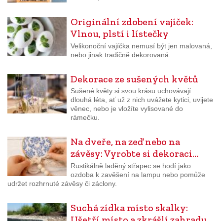
Originální zdobení vajíček:
Vlnou, plstí i lístečky
Velikonoční vajíčka nemusí být jen malovaná,
nebo jinak tradičně dekorovaná.
Dekorace ze sušených květů
Sušené květy si svou krásu uchovávají
dlouhá léta, ať už z nich uvážete kytici, uvijete
věnec, nebo je vložíte vylisované do
rámečku.
Na dveře, na zeď nebo na
závěsy: Vyrobte si dekoraci…
Rustikálně laděný střapec se hodí jako
ozdoba k zavěšení na lampu nebo pomůže
udržet rozhrnuté závěsy či záclony.
Suchá zídka místo skalky:
Ušetří místo a zkrášlí zahradu