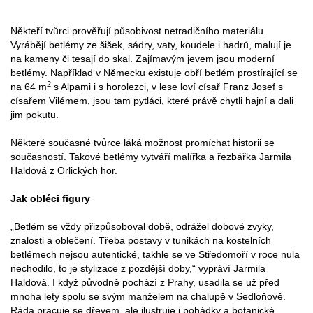
Někteří tvůrci prověřují působivost netradičního materiálu.
Vyrábějí betlémy ze šišek, sádry, vaty, koudele i hadrů, malují je
na kameny či tesají do skal. Zajímavým jevem jsou moderní
betlémy. Například v Německu existuje obří betlém prostírající se
2
na 64 m
s Alpami i s horolezci, v lese loví císař Franz Josef s
císařem Vilémem, jsou tam pytláci, které právě chytli hajní a dali
jim pokutu.
Některé současné tvůrce láká možnost promíchat historii se
současností. Takové betlémy vytváří malířka a řezbářka Jarmila
Haldová z Orlických hor.
Jak obléci figury
„Betlém se vždy přizpůsoboval době, odrážel dobové zvyky,
znalosti a oblečení. Třeba postavy v tunikách na kostelních
betlémech nejsou autentické, takhle se ve Středomoří v roce nula
nechodilo, to je stylizace z pozdější doby,“ vypráví Jarmila
Haldová. I když původně pochází z Prahy, usadila se už před
mnoha lety spolu se svým manželem na chalupě v Sedloňově.
Ráda pracuje se dřevem, ale ilustruje i pohádky a botanické