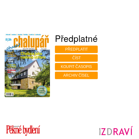
Předplatné
PŘEDPLATIT
ČÍST
KOUPIT ČASOPIS
ARCHIV ČÍSEL