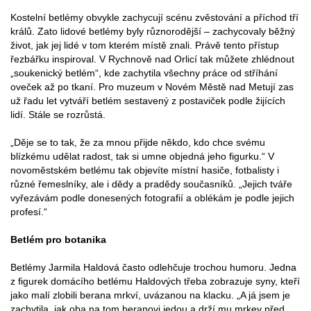
Kostelní betlémy obvykle zachycují scénu zvěstování a příchod tří
králů. Zato lidové betlémy byly různorodější – zachycovaly běžný
život, jak jej lidé v tom kterém místě znali. Právě tento přístup
řezbářku inspiroval. V Rychnově nad Orlicí tak můžete zhlédnout
„soukenický betlém“, kde zachytila všechny práce od stříhání
oveček až po tkaní. Pro muzeum v Novém Městě nad Metují zas
už řadu let vytváří betlém sestavený z postaviček podle žijících
lidí. Stále se rozrůstá.
„Děje se to tak, že za mnou přijde někdo, kdo chce svému
blízkému udělat radost, tak si umne objedná jeho figurku.“ V
novoměstském betlému tak objevíte místní hasiče, fotbalisty i
různé řemeslníky, ale i dědy a pradědy současníků. „Jejich tváře
vyřezávám podle donesených fotografií a oblékám je podle jejich
profesí.“
Betlém pro botanika
Betlémy Jarmila Haldová často odlehčuje trochou humoru. Jedna
z figurek domácího betlému Haldových třeba zobrazuje syny, kteří
jako malí zlobili berana mrkví, uvázanou na klacku. „A já jsem je
zachytila, jak oba na tom beranovi jedou a drží mu mrkev před