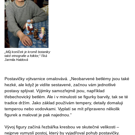
„Můj koníček je kromě botaniky
také etnografie a folklor,“ říká
Jarmila Haldová
Postavičky výtvarnice omalovává. „Neobarvené betlémy jsou také
hezké, ale když je vidíte sestavené, začnou vám jednotlivé
postavy splývat. Výjimky samozřejmě jsou, například
třebechovický betlém. Ale i v minulosti se figurky barvily, tak se té
tradice držím. Jako základ používám tempery, detaily domaluji
temperou nebo vodovkami. Vyplatí se mít připraveno několik
figurek a malovat je pak najednou.“
Vývoj figury začíná řezbářka kresbou ve skutečné velikosti –
nejprve vymyslí postoj, který by vyjadřoval pohyb postavičky.