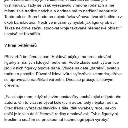
vystřihovaly. Tady se však vyřezávalo vmnoha rodinách a mě
místní živá tradice nadchla a dodnes mě to nadšení neopustilo.
Tento rok se třeba budu na objednávku věnovat tvorbě betlému z
okolí Lanškrouna. Nejdříve musím vymyslet, jak figurky obléci.
Takže nejdříve začnu studovat kroje takzvané hřebečské oblasti,“
usmívá se řezbářka.
V kraji betlémářů
Při tvorbě betlému si paní Haldová půjčuje na prostudování
figurky z různých lidových betlémů. Podle zkušeností výtvarnice
jsou v nich figurky typově dané. Všude najdete „daráky“, svatou
rodinu a pastýře. Původní lidoví tvůrci vyřezávali ze smrku; dřevo
se upravovalo například vařením. Dnes se pracuje s lipovým
dřevem.
„Fascinuje mne, když objevím postavičky pocházející od jednoho
autora. On to vlastně býval kolektivní autor, tedy nějaká rodina.
Otec třeba vyřezával hlavičky a těla, děti vyráběly ruce, někdo
další je lepil a další členové rodiny omalovávali. Tyhle figurky si
kreslím a snažím se prozkoumat technologii jejich výroby.“