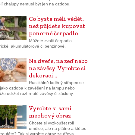
olí chalupy nemusí být jen na ozdobu.
Co byste měli vědět,
než půjdete kupovat
ponorné čerpadlo
Můžete zvolit čerpadlo
rické, akumulátorové či benzínové.
Na dveře, na zeď nebo
na závěsy: Vyrobte si
dekoraci…
Rustikálně laděný střapec se
 jako ozdoba k zavěšení na lampu nebo
že udržet rozhrnuté závěsy či záclony.
Vyrobte si sami
mechový obraz
Chcete si vyzkoušet roli
umělce, ale na plátno a štětec
troufáte? Tak si vyrobte obraz ze dřeva,