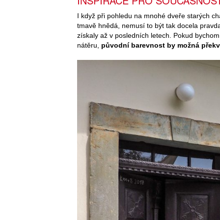
INSPIRACE PRO SOUČASNOS
I když při pohledu na mnohé dveře starých ch
tmavě hnědá, nemusí to být tak docela pravd
získaly až v posledních letech. Pokud bychom s
nátěru,
původní barevnost by možná překv