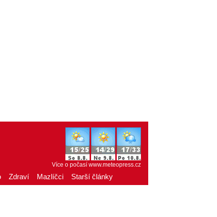
Více o počasí
www.meteopress.cz
o
Zdraví
Mazlíčci
Starší články