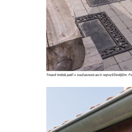
Tmavě hnědá patří v současnosti asi k nejrozšířenějším. Fo