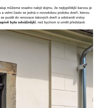
T
alup můžeme snadno nabýt dojmu, že nejtypičtější barvou je
a a velmi často se jedná o novodobou podobu dveří, kterou
e pustili do renovace takových dveří a odstranili vrstvy
apivě byla odvážnější
, než bychom si uměli představit.