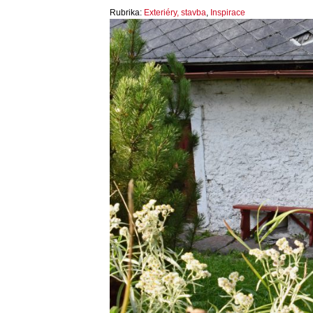
Rubrika:
Exteriéry, stavba
,
Inspirace