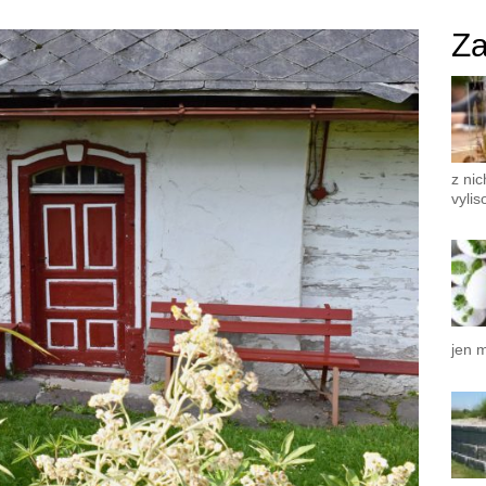
Za
z nic
vyli
jen 