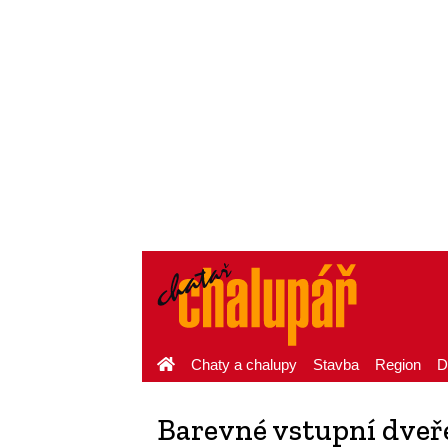
Chaty a chalupy
Stavba
Region
D
Barevné vstupní dveř