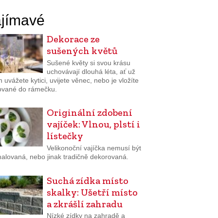
jímavé
Dekorace ze
sušených květů
Sušené květy si svou krásu
uchovávají dlouhá léta, ať už
h uvážete kytici, uvijete věnec, nebo je vložíte
sované do rámečku.
Originální zdobení
vajíček: Vlnou, plstí i
lístečky
Velikonoční vajíčka nemusí být
malovaná, nebo jinak tradičně dekorovaná.
Suchá zídka místo
skalky: Ušetří místo
a zkrášlí zahradu
Nízké zídky na zahradě a