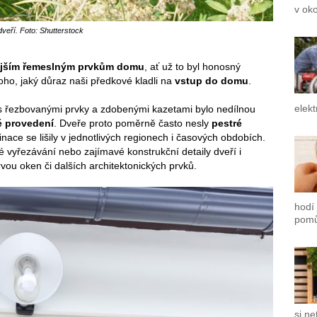
v ok
veří. Foto: Shutterstock
snějším řemeslným prvkům domu
, ať už to byl honosný
oho, jaký důraz naši předkové kladli na
vstup do domu
.
elekt
 řezbovanými prvky a zdobenými kazetami bylo nedílnou
é provedení
. Dveře proto poměrně často nesly
pestré
inace se lišily v jednotlivých regionech i časových obdobích.
vyřezávání nebo zajímavé konstrukční detaily dveří i
ou oken či dalších architektonických prvků.
hodí
pomů
si ne