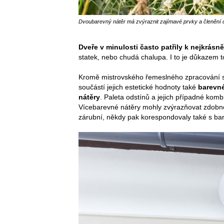
Dvoubarevný nátěr má zvýraznit zajímavé prvky a členění d
Dveře v minulosti často patřily k nejkrá
statek, nebo chudá chalupa. I to je důkazem t
Kromě mistrovského řemeslného zpracování s
součástí jejich estetické hodnoty také
barevn
nátěry
. Paleta odstínů a jejich případné komb
Vícebarevné nátěry mohly zvýrazňovat zdobné 
zárubní, někdy pak korespondovaly také s barv