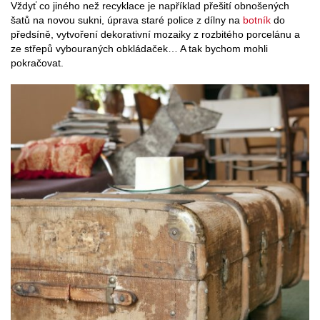
Vždyť co jiného než recyklace je například přešití obnošených
šatů na novou sukni, úprava staré police z dílny na
botník
do
předsíně, vytvoření dekorativní mozaiky z rozbitého porcelánu a
ze střepů vybouraných obkládaček… A tak bychom mohli
pokračovat.