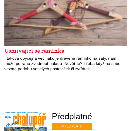
Usmívající se ramínka
I taková obyčejná věc, jako je dřevěné ramínko na šaty, nám
může po ránu zvednout náladu. Nevěříte? Třeba když na sebe
vezme podobu veselých postaviček či zvířátek.
Předplatné
PŘEDPLATIT