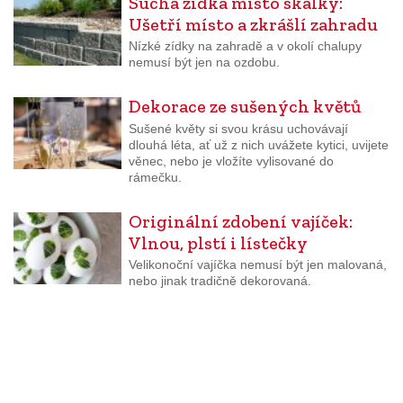
Suchá zídka místo skalky:
Ušetří místo a zkrášlí zahradu
Nízké zídky na zahradě a v okolí chalupy
nemusí být jen na ozdobu.
Dekorace ze sušených květů
Sušené květy si svou krásu uchovávají
dlouhá léta, ať už z nich uvážete kytici, uvijete
věnec, nebo je vložíte vylisované do
rámečku.
Originální zdobení vajíček:
Vlnou, plstí i lístečky
Velikonoční vajíčka nemusí být jen malovaná,
nebo jinak tradičně dekorovaná.