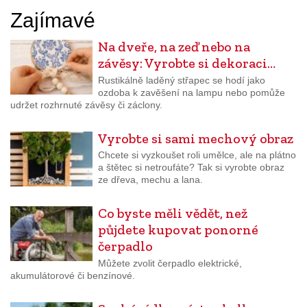
Zajímavé
Na dveře, na zeď nebo na
závěsy: Vyrobte si dekoraci…
Rustikálně laděný střapec se hodí jako
ozdoba k zavěšení na lampu nebo pomůže
udržet rozhrnuté závěsy či záclony.
Vyrobte si sami mechový obraz
Chcete si vyzkoušet roli umělce, ale na plátno
a štětec si netroufáte? Tak si vyrobte obraz
ze dřeva, mechu a lana.
Co byste měli vědět, než
půjdete kupovat ponorné
čerpadlo
Můžete zvolit čerpadlo elektrické,
akumulátorové či benzínové.