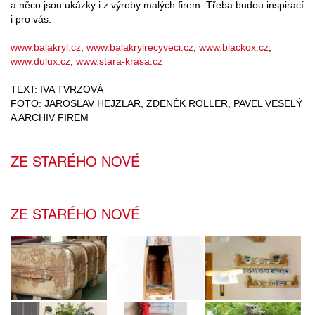
a něco jsou ukázky i z výroby malých firem. Třeba budou inspirací
i pro vás.
www.balakryl.cz
,
www.balakrylrecyveci.cz
,
www.blackox.cz
,
www.dulux.cz
,
www.stara-krasa.cz
TEXT: IVA TVRZOVÁ
FOTO: JAROSLAV HEJZLAR, ZDENĚK ROLLER, PAVEL VESELÝ
A ARCHIV FIREM
ZE STARÉHO NOVÉ
ZE STARÉHO NOVÉ