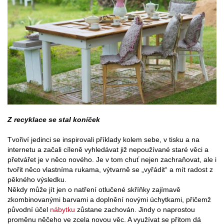
Z recyklace se stal koníček
Tvořiví jedinci se inspirovali příklady kolem sebe, v tisku a na
internetu a začali cíleně vyhledávat již nepoužívané staré věci a
přetvářet je v něco nového. Je v tom chuť nejen zachraňovat, ale i
tvořit něco vlastníma rukama, výtvarně se „vyřádit“ a mít radost z
pěkného výsledku.
Někdy může jít jen o natření otlučené skříňky zajímavě
zkombinovanými barvami a doplnění novými úchytkami, přičemž
původní účel
nábytku
zůstane zachován. Jindy o naprostou
proměnu něčeho ve zcela novou věc. A využívat se přitom dá