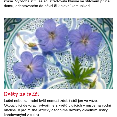
kráse. Výzdoba štítu se soustřeďovala hlavně ve štítovém průčelí
domu, orientovaném do návsi či k hlavní komunikaci.…
Květy na talíři
Luční nebo zahradní kvítí nemusí zdobit stůl jen ve váze.
Okouzlující dekoraci vytvoříme z květů plujících v misce na vodní
hladině. A pro mlsné jazýčky ozdobíme dezerty okvětními lístky
kandovanými v cukru.