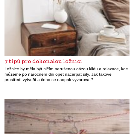
7 tipů pro dokonalou ložnici
Ložnice by měla být ničím nerušenou oázou klidu a relaxace, kde
můžeme po náročném dni opět načerpat síly. Jak takové
prostředí vytvořit a čeho se naopak vyvarovat?