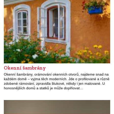
Okenní šambrány
Okenní šambrány, orámování okenních otvorů, najdeme snad na
každém domě – vyjma těch moderních. Jde o profilované a různě
zdobené rámování, zpravidla štukové, někdy i jen malované. U
honosnějších domů a statků je může doplňovat…