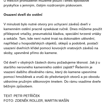
U mělčích prohlubenin můžeme použít i směs epoxidové
pryskyřice s jemným, čistým rozdrceným pískovcem.
Osazení dveří do ostění
V minulosti bylo nutné otvory pro uchycení závěsů dveří v
kamenném ostění pracně vysekávat ručně. Dnes můžeme použít
příklepové vrtačky, pneumatická kladiva, speciální tvrzené vrtáky
a sekáče. Tam, kde není nutné trvat na dokonalém utěsnění,
například u hospodářských objektů, sklepů a podobně, postačí
usazení dveřních křídel pomocí kovových vratových závěsů na
skoby, upevněné přímo do kamene.
Od dveří v obytných částech domu požadujeme těsnost. Jak ji u
staršího nerovného kamenného ostění zajistit? Řešením je
vsazení dalšího dřevěného rámu, který do kamene upevníme
pomocí hmoždinek a vrutů do předvrtaných otvorů a po obvodu
utěsníme pružným silikonovým tmelem. Do rámu vsadíme dveře
běžným způsobem.
TEXT: PETR PETŘÍČEK
FOTO: ZDENĚK ROLLER, MARTIN MAŠÍN