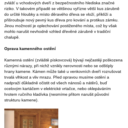
zvlášť u vchodových dveří z bezpečnostního hlediska značné
riziko. V takovém případě se většinou vyřízne větší kus zárubně
do určité hloubky a místo děravého dřeva se vloží, přiklíží a
přišroubuje nový pevný kus dřeva pro kování a protikus zámku.
Jinou možností je oplechování postiženého místa, což by však
mohlo narušit nevhodně vzhled dřevěné zárubně v tradiční
chalupě.
Oprava kamenného ostění
Kamenná ostění (zvláště pískovcová) bývají nejčastěji poškozena
různými nárazy, při nichž vznikly nerovnosti nebo se odštíply
hrany kamene. Kámen může také u venkovních dveří rozrušovat
trvalá vlhkost a vliv mrazu. Před opravou musíme ostění a
nadpraží důkladně očistit od všech nánosů a nátěrů, buď
ocelovým kartáčem v elektrické vrtačce, nebo oklepáváním
hrotem ručního kladívka (nesmíme přitom narušit původní
strukturu kamene).