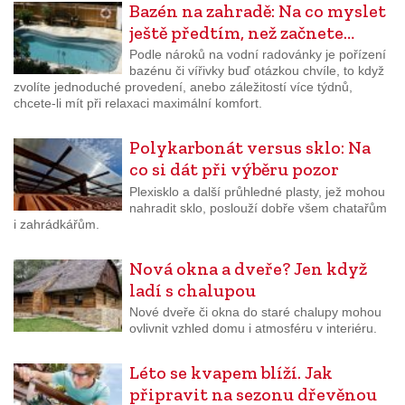
Bazén na zahradě: Na co myslet
ještě předtím, než začnete…
Podle nároků na vodní radovánky je pořízení
bazénu či vířivky buď otázkou chvíle, to když
zvolíte jednoduché provedení, anebo záležitostí více týdnů,
chcete-li mít při relaxaci maximální komfort.
Polykarbonát versus sklo: Na
co si dát při výběru pozor
Plexisklo a další průhledné plasty, jež mohou
nahradit sklo, poslouží dobře všem chatařům
i zahrádkářům.
Nová okna a dveře? Jen když
ladí s chalupou
Nové dveře či okna do staré chalupy mohou
ovlivnit vzhled domu i atmosféru v interiéru.
Léto se kvapem blíží. Jak
připravit na sezonu dřevěnou