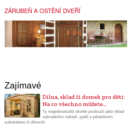
ZÁRUBEŇ A OSTĚNÍ DVEŘÍ
Zajímavé
Dílna, sklad či domek pro děti:
Na co všechno můžete…
Ty nejjednodušší skvěle poslouží jako sklad
zahradního nářadí, pytlů s pěstebním
substrátem či dřevník.