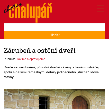
Hledat
Zárubeň a ostění dveří
Rubrika:
Stavíme a opravujeme
Dveře se zárubněmi, původní dveřní závěsy a kování vytvářejí
spolu s dalšími řemeslnými detaily jedinečného „ducha“ lidové
stavby.