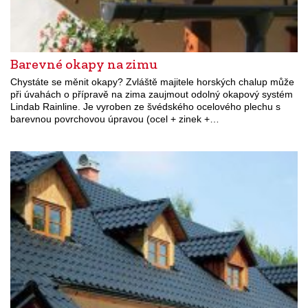
Barevné okapy na zimu
Chystáte se měnit okapy? Zvláště majitele horských chalup může
při úvahách o přípravě na zima zaujmout odolný okapový systém
Lindab Rainline. Je vyroben ze švédského ocelového plechu s
barevnou povrchovou úpravou (ocel + zinek +…