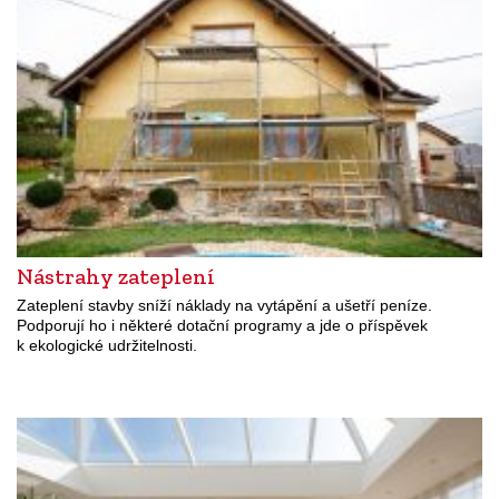
Nástrahy zateplení
Zateplení stavby sníží náklady na vytápění a ušetří peníze.
Podporují ho i některé dotační programy a jde o příspěvek
k ekologické udržitelnosti.