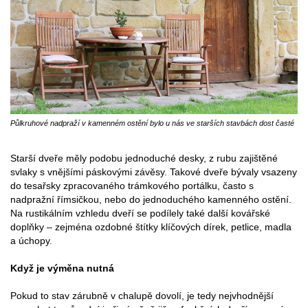
Půlkruhové nadpraží v kamenném ostění bylo u nás ve starších stavbách dost časté
Starší dveře měly podobu jednoduché desky, z rubu zajištěné
svlaky s vnějšími páskovými závěsy. Takové dveře bývaly vsazeny
do tesařsky zpracovaného trámkového portálku, často s
nadpražní římsičkou, nebo do jednoduchého kamenného ostění.
Na rustikálním vzhledu dveří se podílely také další kovářské
doplňky – zejména ozdobné štítky klíčových dírek, petlice, madla
a úchopy.
Když je výměna nutná
Pokud to stav zárubně v chalupě dovolí, je tedy nejvhodnější