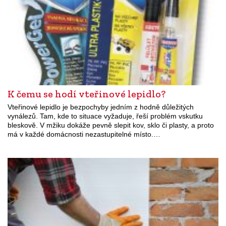
K čemu se hodí vteřinové lepidlo?
Vteřinové lepidlo je bezpochyby jedním z hodně důležitých
vynálezů. Tam, kde to situace vyžaduje, řeší problém vskutku
bleskově. V mžiku dokáže pevně slepit kov, sklo či plasty, a proto
má v každé domácnosti nezastupitelné místo.…