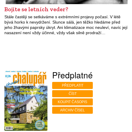
Bojíte se letních veder?
Stále častěji se setkáváme s extrémními projevy počasí. V létě
bývá horko k nevydržení. Slunce sálá, jen těžko hledáme před
jeho žhavými paprsky úkryt. Ani klimatizace moc neuleví, navíc její
nasazení není vždy účinné, vždy však silně prodraží…
Předplatné
PŘEDPLATIT
ČÍST
KOUPIT ČASOPIS
ARCHIV ČÍSEL