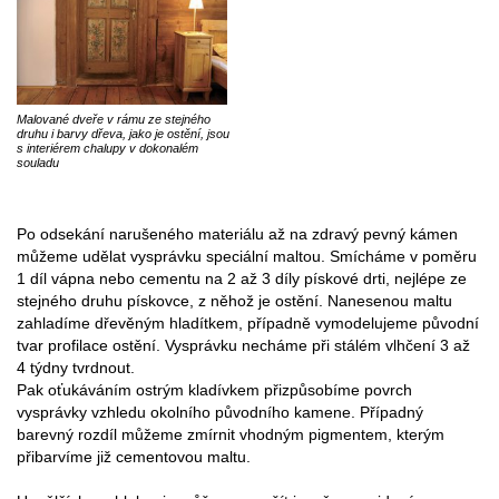
Malované dveře v rámu ze stejného
druhu i barvy dřeva, jako je ostění, jsou
s interiérem chalupy v dokonalém
souladu
Po odsekání narušeného materiálu až na zdravý pevný kámen
můžeme udělat vysprávku speciální maltou. Smícháme v poměru
1 díl vápna nebo cementu na 2 až 3 díly pískové drti, nejlépe ze
stejného druhu pískovce, z něhož je ostění. Nanesenou maltu
zahladíme dřevěným hladítkem, případně vymodelujeme původní
tvar profilace ostění. Vysprávku necháme při stálém vlhčení 3 až
4 týdny tvrdnout.
Pak oťukáváním ostrým kladívkem přizpůsobíme povrch
vysprávky vzhledu okolního původního kamene. Případný
barevný rozdíl můžeme zmírnit vhodným pigmentem, kterým
přibarvíme již cementovou maltu.