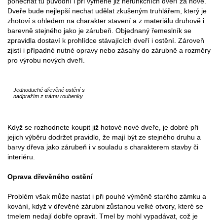
ponechat tu původní i při výměně již nefunkčních dveří za nové.
Dveře bude nejlepší nechat udělat zkušeným truhlářem, který je
zhotoví s ohledem na charakter stavení a z materiálu druhově i
barevně stejného jako je zárubeň. Objednaný řemeslník se
zpravidla dostaví k prohlídce stávajících dveří i ostění. Zároveň
zjistí i případné nutné opravy nebo zásahy do zárubně a rozměry
pro výrobu nových dveří.
Jednoduché dřevěné ostění s
nadpražím z trámu roubenky
Když se rozhodnete koupit již hotové nové dveře, je dobré při
jejich výběru dodržet pravidlo, že mají být ze stejného druhu a
barvy dřeva jako zárubeň i v souladu s charakterem stavby či
interiéru.
Oprava dřevěného ostění
Problém však může nastat i při pouhé výměně starého zámku a
kování, když v dřevěné zárubni zůstanou velké otvory, které se
tmelem nedají dobře opravit. Tmel by mohl vypadávat, což je