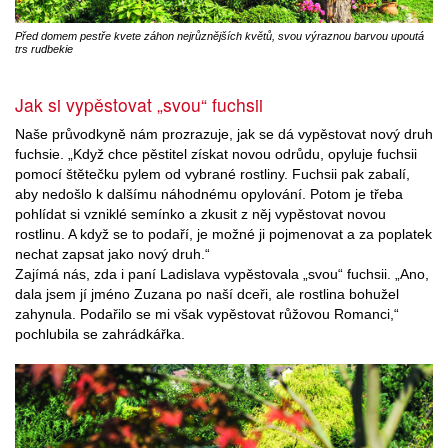
Před domem pestře kvete záhon nejrůznějších květů, svou výraznou barvou upoutá
trs rudbekie
Jak si vypěstovat „svou“ fuchsii
Naše průvodkyně nám prozrazuje, jak se dá vypěstovat nový druh
fuchsie. „Když chce pěstitel získat novou odrůdu, opyluje fuchsii
pomocí štětečku pylem od vybrané rostliny. Fuchsii pak zabalí,
aby nedošlo k dalšímu náhodnému opylování. Potom je třeba
pohlídat si vzniklé semínko a zkusit z něj vypěstovat novou
rostlinu. A když se to podaří, je možné ji pojmenovat a za poplatek
nechat zapsat jako nový druh.“
Zajímá nás, zda i paní Ladislava vypěstovala „svou“ fuchsii. „Ano,
dala jsem jí jméno Zuzana po naší dceři, ale rostlina bohužel
zahynula. Podařilo se mi však vypěstovat růžovou Romanci,“
pochlubila se zahrádkářka.