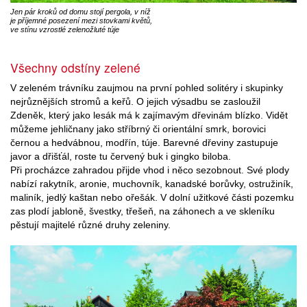
Jen pár kroků od domu stojí pergola, v níž
je příjemné posezení mezi stovkami květů,
ve stínu vzrostlé zelenožluté túje
Všechny odstíny zelené
V zeleném trávníku zaujmou na první pohled solitéry i skupinky
nejrůznějších stromů a keřů. O jejich výsadbu se zasloužil
Zdeněk, který jako lesák má k zajímavým dřevinám blízko. Vidět
můžeme jehličnany jako stříbrný či orientální smrk, borovici
černou a hedvábnou, modřín, túje. Barevné dřeviny zastupuje
javor a dřišťál, roste tu červený buk i gingko biloba.
Při procházce zahradou přijde vhod i něco sezobnout. Své plody
nabízí rakytník, aronie, muchovník, kanadské borůvky, ostružiník,
maliník, jedlý kaštan nebo ořešák. V dolní užitkové části pozemku
zas plodí jabloně, švestky, třešeň, na záhonech a ve skleníku
pěstují majitelé různé druhy zeleniny.