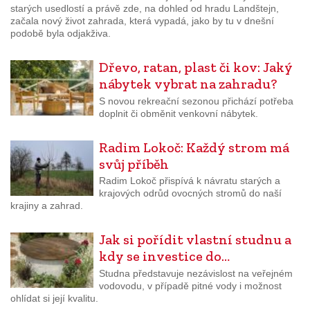
starých usedlostí a právě zde, na dohled od hradu Landštejn,
začala nový život zahrada, která vypadá, jako by tu v dnešní
podobě byla odjakživa.
Dřevo, ratan, plast či kov: Jaký
nábytek vybrat na zahradu?
S novou rekreační sezonou přichází potřeba
doplnit či obměnit venkovní nábytek.
Radim Lokoč: Každý strom má
svůj příběh
Radim Lokoč přispívá k návratu starých a
krajových odrůd ovocných stromů do naší
krajiny a zahrad.
Jak si pořídit vlastní studnu a
kdy se investice do…
Studna představuje nezávislost na veřejném
vodovodu, v případě pitné vody i možnost
ohlídat si její kvalitu.