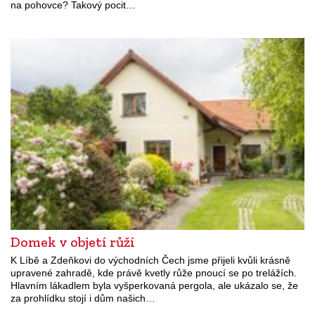
na pohovce? Takový pocit…
Domek v objetí růží
K Líbě a Zdeňkovi do východních Čech jsme přijeli kvůli krásně
upravené zahradě, kde právě kvetly růže pnoucí se po trelážích.
Hlavním lákadlem byla vyšperkovaná pergola, ale ukázalo se, že
za prohlídku stojí i dům našich…