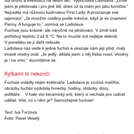
sta druhů a květináčů na sedm set,“ vypočítává Ladislava. „Dříve
jsem je pěstovala i pro jiné lidi, dnes už to mám jen jako koníčka.“
Nejraději má růžovou kudrnatou First Lady. A prozrazuje své
tajemství: „Já množím rostliny podle měsíce, když je ve znamení
Panny. A funguje to,“ usmívá se Ladislava.
Fuchsie jsou krásné, ale náročné na pěstování. V zimě totiž
potřebují teplotu 3 až 8 °C. Na to musíte mít nejlépe skleník.
V paneláku se jí dařit nebude.
Ladislava nás vede k jedné fuchsii a ukazuje nám její plod, malý
tmavě modrý ovál. „Je jedlý, dělala jsem z něj třeba rosol, vhodný
je i na víno,“ dozvídáme se.
Kytkami to nekončí
Fuchsie ovládly nejen květináče. Ladislava je zručná malířka,
obrázky fuchsií ozdobila hrnečky, hodiny, oblázky, dózy,
polštáře… V hale visí keramický erb, který si nechala pro radost
udělat. Víte, co v něm je? Samozřejmě fuchsie!
Text: Iva Tvrzová
Foto: Pavel Veselý