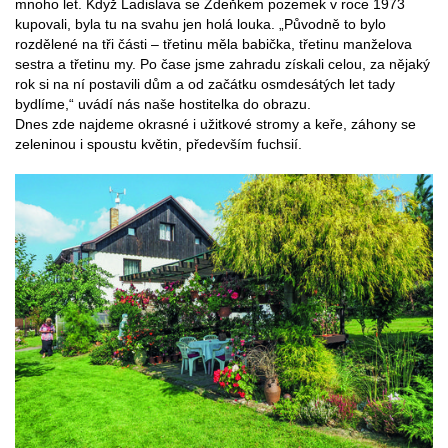
mnoho let. Když Ladislava se Zdeňkem pozemek v roce 1973
kupovali, byla tu na svahu jen holá louka. „Původně to bylo
rozdělené na tři části – třetinu měla babička, třetinu manželova
sestra a třetinu my. Po čase jsme zahradu získali celou, za nějaký
rok si na ní postavili dům a od začátku osmdesátých let tady
bydlíme,“ uvádí nás naše hostitelka do obrazu.
Dnes zde najdeme okrasné i užitkové stromy a keře, záhony se
zeleninou i spoustu květin, především fuchsií.