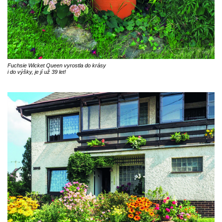
Fuchsie Wicket Queen vyrostla do krásy
i do výšky, je jí už 39 let!