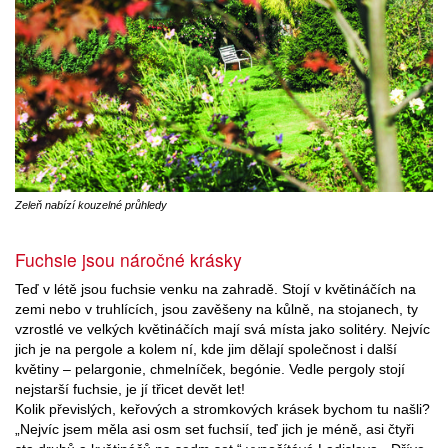
Zeleň nabízí kouzelné průhledy
Fuchsie jsou náročné krásky
Teď v létě jsou fuchsie venku na zahradě. Stojí v květináčích na
zemi nebo v truhlících, jsou zavěšeny na kůlně, na stojanech, ty
vzrostlé ve velkých květináčích mají svá místa jako solitéry. Nejvíc
jich je na pergole a kolem ní, kde jim dělají společnost i další
květiny – pelargonie, chmelníček, begónie. Vedle pergoly stojí
nejstarší fuchsie, je jí třicet devět let!
Kolik převislých, keřových a stromkových krásek bychom tu našli?
„Nejvíc jsem měla asi osm set fuchsií, teď jich je méně, asi čtyři