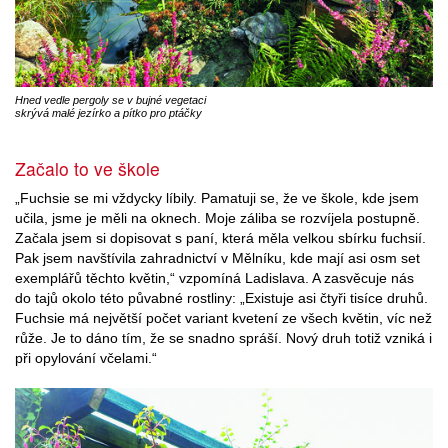
Hned vedle pergoly se v bujné vegetaci
skrývá malé jezírko a pítko pro ptáčky
Začalo to ve škole
„Fuchsie se mi vždycky líbily. Pamatuji se, že ve škole, kde jsem
učila, jsme je měli na oknech. Moje záliba se rozvíjela postupně.
Začala jsem si dopisovat s paní, která měla velkou sbírku fuchsií.
Pak jsem navštívila zahradnictví v Mělníku, kde mají asi osm set
exemplářů těchto květin,“ vzpomíná Ladislava. A zasvěcuje nás
do tajů okolo této půvabné rostliny: „Existuje asi čtyři tisíce druhů.
Fuchsie má největší počet variant kvetení ze všech květin, víc než
růže. Je to dáno tím, že se snadno spráší. Nový druh totiž vzniká i
při opylování včelami.“