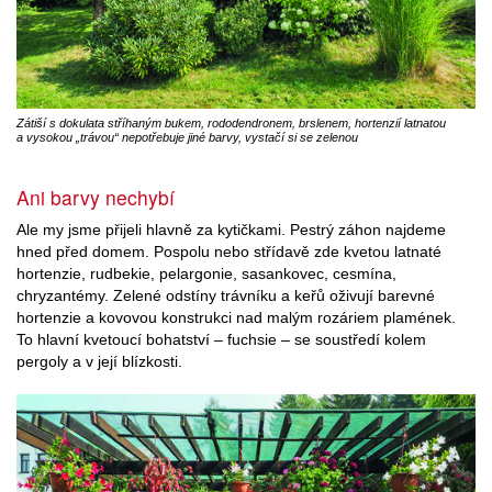
Zátiší s dokulata stříhaným bukem, rododendronem, brslenem, hortenzií latnatou
a vysokou „trávou“ nepotřebuje jiné barvy, vystačí si se zelenou
Ani barvy nechybí
Ale my jsme přijeli hlavně za kytičkami. Pestrý záhon najdeme
hned před domem. Pospolu nebo střídavě zde kvetou latnaté
hortenzie, rudbekie, pelargonie, sasankovec, cesmína,
chryzantémy. Zelené odstíny trávníku a keřů oživují barevné
hortenzie a kovovou konstrukci nad malým rozáriem plamének.
To hlavní kvetoucí bohatství – fuchsie – se soustředí kolem
pergoly a v její blízkosti.