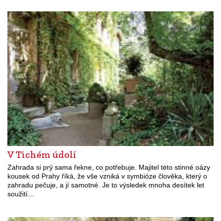
V Tichém údolí
Zahrada si prý sama řekne, co potřebuje. Majitel této stinné oázy
kousek od Prahy říká, že vše vzniká v symbióze člověka, který o
zahradu pečuje, a jí samotné. Je to výsledek mnoha desítek let
soužití…