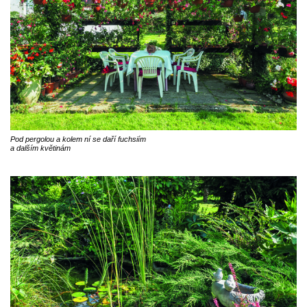
Pod pergolou a kolem ní se daří fuchsiím
a dalším květinám