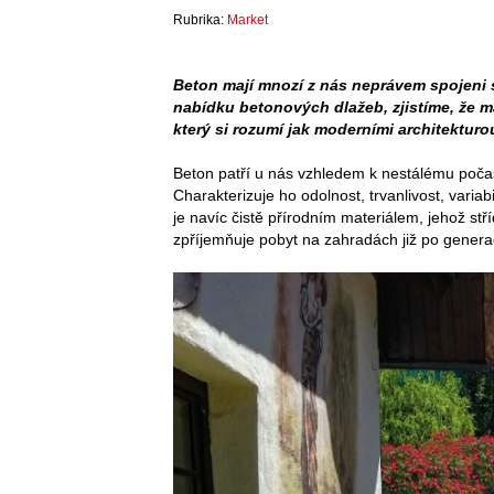
Rubrika:
Market
Beton mají mnozí z nás neprávem spojeni
nabídku betonových dlažeb, zjistíme, že 
který si rozumí jak moderními architekturo
Beton patří u nás vzhledem k nestálému počas
Charakterizuje ho odolnost, trvanlivost, varia
je navíc čistě přírodním materiálem, jehož stř
zpříjemňuje pobyt na zahradách již po genera