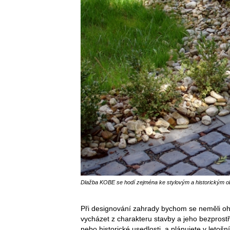
Dlažba KOBE se hodí zejména ke stylovým a historickým o
Při designování zahrady bychom se neměli ohl
vycházet z charakteru stavby a jeho bezprostř
nebo historické usedlosti, a plánujete v leto