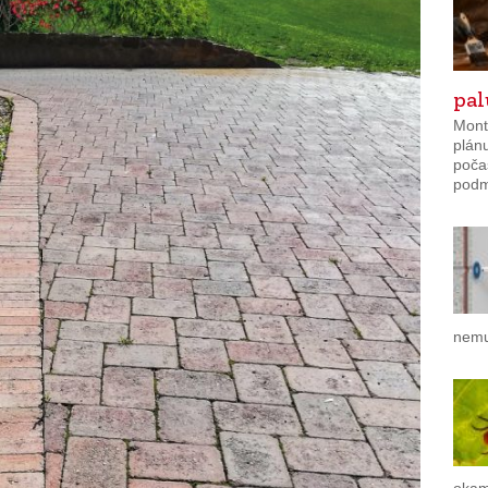
pa
Mont
plánu
poča
podmí
nemu