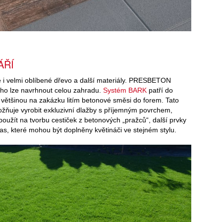
ÁŘÍ
e i velmi oblíbené dřevo a další materiály. PRESBETON
ého lze navrhnout celou zahradu.
Systém BARK
patří do
většinou na zakázku litím betonové směsi do forem. Tato
žňuje vyrobit exkluzivní dlažby s příjemným povrchem,
oužít na tvorbu cestiček z betonových „pražců“, další prvky
as, které mohou být doplněny květináči ve stejném stylu.