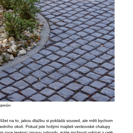
bjektům
ížet na to, jakou dlažbu si pokládá soused, ale měli bychom
edního okolí. Pokud jste hrdými majiteli venkovské chalupy
šním roce terénní úpravy zahrady, máte možnost vybírat z celé