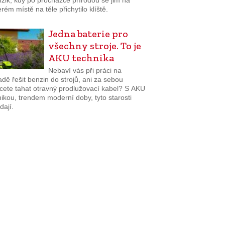
žik, kdy po procházce přírodou se jim na
rém místě na těle přichytilo klíště.
Jedna baterie pro
všechny stroje. To je
AKU technika
Nebaví vás při práci na
dě řešit benzin do strojů, ani za sebou
cete tahat otravný prodlužovací kabel? S AKU
ikou, trendem moderní doby, tyto starosti
dají.