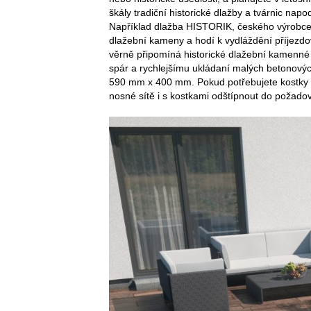
škály tradiční historické dlažby a tvárnic na
Například dlažba HISTORIK, českého výrobc
dlažební kameny a hodí k vydláždění příjezdov
věrně připomíná historické dlažební kamenné
spár a rychlejšímu ukládaní malých betonový
590 mm x 400 mm. Pokud potřebujete kostky v
nosné sítě i s kostkami odštípnout do požado