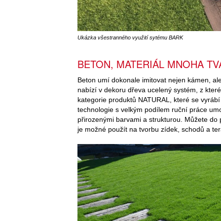
Ukázka všestranného využití sytému BARK
BETON, MATERIÁL MNOHA TV
Beton umí dokonale imitovat nejen kámen, al
nabízí v dekoru dřeva ucelený systém, z kter
kategorie produktů NATURAL, které se vyrábí 
technologie s velkým podílem ruční práce umo
přirozenými barvami a strukturou. Můžete do p
je možné použít na tvorbu zídek, schodů a ter