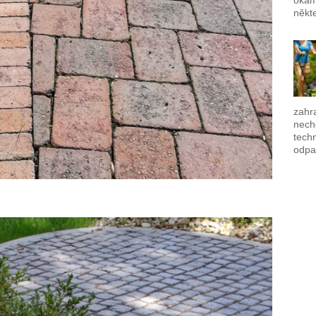
okam
někte
zahra
nech
techn
odpa