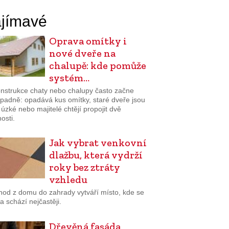
jímavé
Oprava omítky i
nové dveře na
chalupě: kde pomůže
systém…
nstrukce chaty nebo chalupy často začne
padně: opadává kus omítky, staré dveře jsou
š úzké nebo majitelé chtějí propojit dvě
osti.
Jak vybrat venkovní
dlažbu, která vydrží
roky bez ztráty
vzhledu
hod z domu do zahrady vytváří místo, kde se
a schází nejčastěji.
Dřevěná fasáda