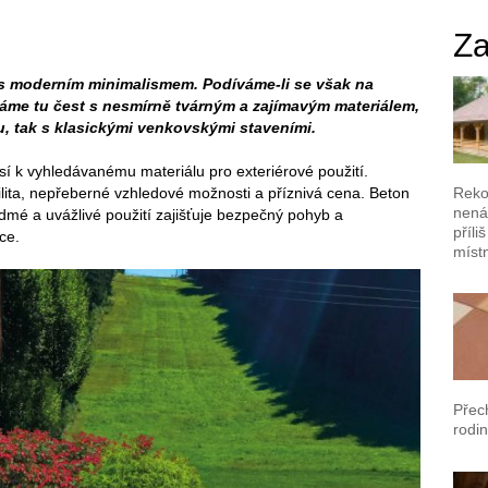
Za
 s moderním minimalismem. Podíváme-li se však na
máme tu čest s nesmírně tvárným a zajímavým materiálem,
u, tak s klasickými venkovskými staveními.
í k vyhledávanému materiálu pro exteriérové použití.
Reko
bilita, nepřeberné vzhledové možnosti a příznivá cena. Beton
nená
ídmé a uvážlivé použití zajišťuje bezpečný pohyb a
příli
ce.
místn
Přec
rodin