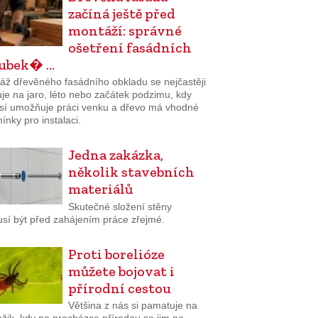
začíná ještě před
montáží: správné
ošetření fasádních
lubek� …
áž dřevěného fasádního obkladu se nejčastěji
je na jaro, léto nebo začátek podzimu, kdy
sí umožňuje práci venku a dřevo má vhodné
nky pro instalaci.
Jedna zakázka,
několik stavebních
materiálů
Skutečné složení stěny
sí být před zahájením práce zřejmé.
Proti borelióze
můžete bojovat i
přírodní cestou
Většina z nás si pamatuje na