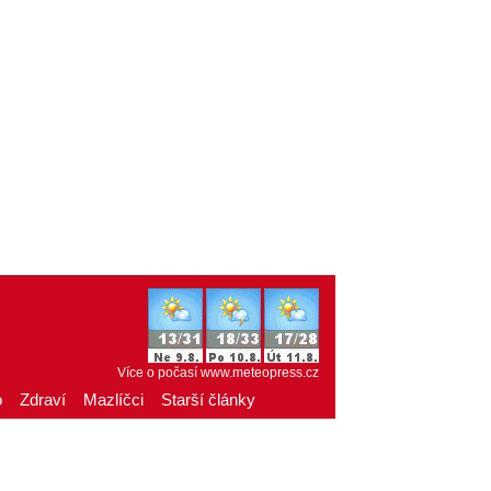
Více o počasí
www.meteopress.cz
o
Zdraví
Mazlíčci
Starší články