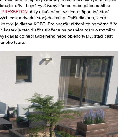
podobující dříve hojně využívaný kámen nebo pálenou hlínu.
e
PRESBETON
, díky otlučenému vzhledu připomíná staré
ých cest a dvorků starých chalup. Další dlažbou, která
 kostky, je dlažba KOBE. Pro snazší udržení rovnoměrné šíře
ch kostek je tato dlažba uložena na nosném roštu o rozměru
yskládat do nepravidelného nebo oblého tvaru, stačí část
vaného tvaru.