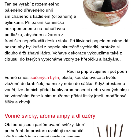
Ten se vyrábí z rozemletého
páleného dřevěného uhlí
smíchaného s kadidlem (olibanum) a
bylinkami. Při pálení kominíčka
nezapomeneme na nehořlavou
podložku, abychom si žárem z
františka nepoškodili desku stolu. Pri likvidaci popele musíme dát
pozor, aby byl kužel z popele skutečně vychladlý, protože si
dlouho drží žhavé jádro. Voňavé dekorace vykouzlíme také z
citrusu, do kterých vypícháme vzory ze hřebíčku a badyánu.
Rádi si připravujeme i pot pourri.
Vonné směsi
sušených bylin
, plodu, kousku ovoce a květu
vložené do krabiček, na misky nebo do sáčku. Když přestanou
vonět, lze do nich přidat kapky aromaesencí nebo vonných oleju.
Ve vánočním čase k nim mužeme přidat lístky jmelí, modřínové
šišky a chvojí.
Vonné svíčky, aromalampy a difuzéry
Oblíbené jsou i parfémované svíčky, které
pri hoření do prostoru uvolňují rozmanité
vůně stejně jako vonné vosky a esence