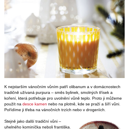
K nejstarším vánočním vůním patří olibanum a v domácnostech
tradičně užívaná purpura – směs bylinek, smolných třísek a
koření, která potřebuje pro uvolnění vůně teplo. Proto ji můžeme
použít na
desce kamen
nebo na plotně, kde se praží a šíří vůni.
Pořídíme ji třeba na vánočních trzích nebo v drogeriích.
Stejně jako další tradiční vůni –
uhelného kominíčka neboli františka.