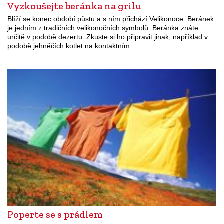
Vyzkoušejte beránka na grilu
Blíží se konec období půstu a s ním přichází Velikonoce. Beránek
je jedním z tradičních velikonočních symbolů. Beránka znáte
určitě v podobě dezertu. Zkuste si ho připravit jinak, například v
podobě jehněčích kotlet na kontaktním…
Poperte se s prádlem