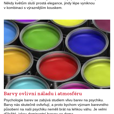
Někdy květům sluší prostá elegance, jindy lépe vyniknou
v kombinaci s výraznějším kouskem.
Barvy ovlivní náladu i atmosféru
Psychologie barev se zabývá studiem vlivu barev na psychiku.
Barvy nás skutečně ovlivňují, a proto bychom význam barevného
působení na naši psychiku neměli brát na lehkou váhu. Je velmi
důležité, jakou dominantní barvou se doma…