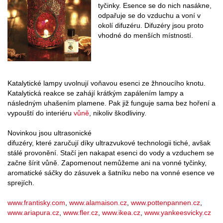
tyčinky. Esence se do nich nasákne,
odpařuje se do vzduchu a voní v
okolí difuzéru. Difuzéry jsou proto
vhodné do menších místností.
Katalytické lampy uvolnují voňavou esenci ze žhnoucího knotu.
Katalytická reakce se zahájí krátkým zapálením lampy a
následným uhašením plamene. Pak již funguje sama bez hoření a
vypouští do interiéru
vůně
, nikoliv škodliviny.
Novinkou jsou ultrasonické
difuzéry, které zaručují díky ultrazvukové technologii tiché, avšak
stálé provonění. Stačí jen nakapat esenci do vody a vzduchem se
začne šírit vůně. Zapomenout nemůžeme ani na vonné tyčinky,
aromatické sáčky do zásuvek a šatníku nebo na vonné esence ve
sprejích.
www.frantisky.com
,
www.alamaison.cz
,
www.pottenpannen.cz
,
www.ariapura.cz
,
www.fler.cz
,
www.ikea.cz
,
www.yankeesvicky.cz