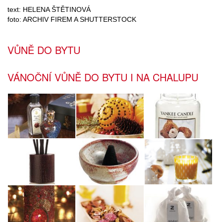
text: HELENA ŠTĚTINOVÁ
foto: ARCHIV FIREM A SHUTTERSTOCK
VŮNĚ DO BYTU
VÁNOČNÍ VŮNĚ DO BYTU I NA CHALUPU