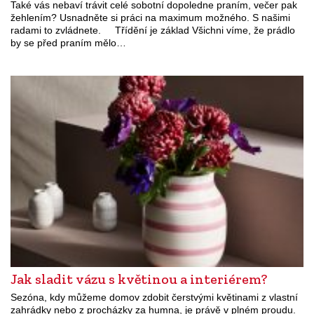
Také vás nebaví trávit celé sobotní dopoledne praním, večer pak
žehlením? Usnadněte si práci na maximum možného. S našimi
radami to zvládnete. Třídění je základ Všichni víme, že prádlo
by se před praním mělo…
Jak sladit vázu s květinou a interiérem?
Sezóna, kdy můžeme domov zdobit čerstvými květinami z vlastní
zahrádky nebo z procházky za humna, je právě v plném proudu.