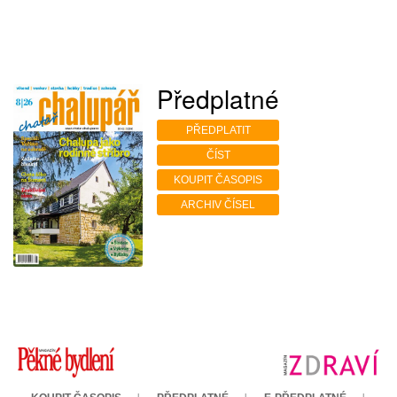
Předplatné
PŘEDPLATIT
ČÍST
KOUPIT ČASOPIS
ARCHIV ČÍSEL