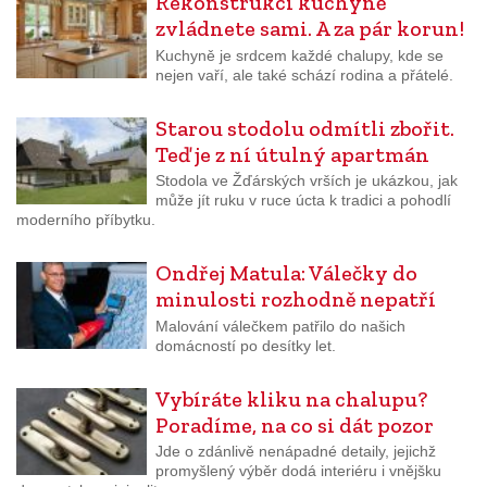
Rekonstrukci kuchyně
zvládnete sami. A za pár korun!
Kuchyně je srdcem každé chalupy, kde se
nejen vaří, ale také schází rodina a přátelé.
Starou stodolu odmítli zbořit.
Teď je z ní útulný apartmán
Stodola ve Žďárských vrších je ukázkou, jak
může jít ruku v ruce úcta k tradici a pohodlí
moderního příbytku.
Ondřej Matula: Válečky do
minulosti rozhodně nepatří
Malování válečkem patřilo do našich
domácností po desítky let.
Vybíráte kliku na chalupu?
Poradíme, na co si dát pozor
Jde o zdánlivě nenápadné detaily, jejichž
promyšlený výběr dodá interiéru i vnějšku