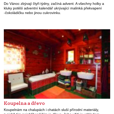
Do Vánoc zbývají čtyři týdny, začíná advent. A všechny holky a
kluky potěší adventní kalendář ukrývající malinká překvapení
-čokoládičku nebo jinou cukrovinku.
Koupelna a dřevo
Koupelnám na chalupách i chatách sluší přírodní materiály,