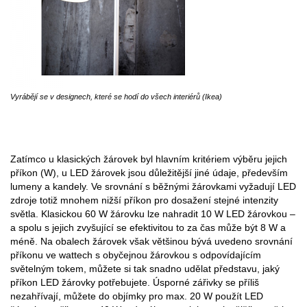
Vyrábějí se v designech, které se hodí do všech interiérů (Ikea)
Zatímco u klasických žárovek byl hlavním kritériem výběru jejich
příkon (W), u LED žárovek jsou důležitější jiné údaje, především
lumeny a kandely. Ve srovnání s běžnými žárovkami vyžadují LED
zdroje totiž mnohem nižší příkon pro dosažení stejné intenzity
světla. Klasickou 60 W žárovku lze nahradit 10 W LED žárovkou –
a spolu s jejich zvyšující se efektivitou to za čas může být 8 W a
méně. Na obalech žárovek však většinou bývá uvedeno srovnání
příkonu ve wattech s obyčejnou žárovkou s odpovídajícím
světelným tokem, můžete si tak snadno udělat představu, jaký
příkon LED žárovky potřebujete. Úsporné zářivky se příliš
nezahřívají, můžete do objímky pro max. 20 W použít LED