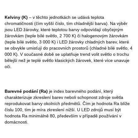
Kelviny (K)
– v těchto jednotkách se udává teplota
chromatičnosti (čím vyšší číslo, tím chladnější barva). Na výběr
jsou LED žárovky, které teplotou barvy odpovídají obyčejným
žárovkám (teple bílé světlo, 2 700 K) či halogenovým žárovkám
(teple bílé světlo, 3 000 K) i LED žárovky chladných barev, které
se obvykle umisťují do pracovních prostorů (chladné bílé světlo, 4
000 K). V současné době se uplatňuje trend volit světlo o trochu
bělejší než je teplé světlo klasických žárovek, které více unavuje
oči.
Barevné podání (Ra)
je index barevného podání, který
charakterizuje zkreslení barev neboli schopnost zdroje světla
reprodukovat barvy okolních předmětů. Čím je hodnota Ra blíže
číslu 100, tím je míra zkreslení nižší. U LED zdrojů musí být
hodnota Ra minimálně 80, především v případě používání v
domácnosti.