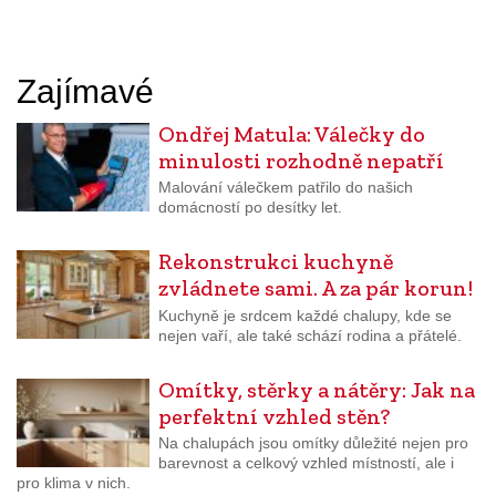
Zajímavé
Ondřej Matula: Válečky do
minulosti rozhodně nepatří
Malování válečkem patřilo do našich
domácností po desítky let.
Rekonstrukci kuchyně
zvládnete sami. A za pár korun!
Kuchyně je srdcem každé chalupy, kde se
nejen vaří, ale také schází rodina a přátelé.
Omítky, stěrky a nátěry: Jak na
perfektní vzhled stěn?
Na chalupách jsou omítky důležité nejen pro
barevnost a celkový vzhled místností, ale i
pro klima v nich.