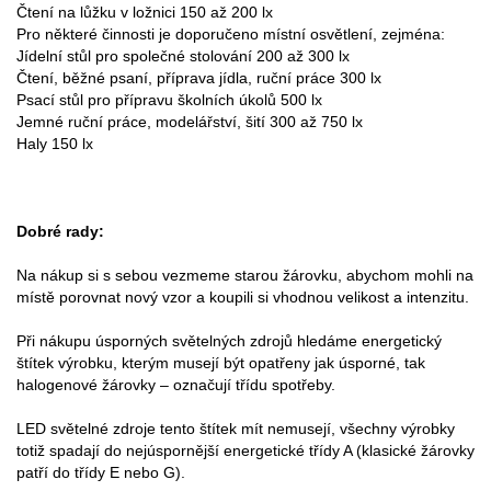
Čtení na lůžku v ložnici 150 až 200 lx
Pro některé činnosti je doporučeno místní osvětlení, zejména:
Jídelní stůl pro společné stolování 200 až 300 lx
Čtení, běžné psaní, příprava jídla, ruční práce 300 lx
Psací stůl pro přípravu školních úkolů 500 lx
Jemné ruční práce, modelářství, šití 300 až 750 lx
Haly 150 lx
Dobré rady:
Na nákup si s sebou vezmeme starou žárovku, abychom mohli na
místě porovnat nový vzor a koupili si vhodnou velikost a intenzitu.
Při nákupu úsporných světelných zdrojů hledáme energetický
štítek výrobku, kterým musejí být opatřeny jak úsporné, tak
halogenové žárovky – označují třídu spotřeby.
LED světelné zdroje tento štítek mít nemusejí, všechny výrobky
totiž spadají do nejúspornější energetické třídy A (klasické žárovky
patří do třídy E nebo G).