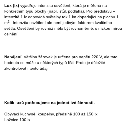
Lux (lx)
vyjadřuje intenzitu osvětlení, která je měřená na
konkrétním typu plochy (např. stůl, podlaha). Pro představu –
intenzitě 1 lx odpovídá světelný tok 1 lm dopadající na plochu 1
2
m
. Intenzita osvětlení ale není jediným faktorem kvalitního
světla. Osvětlení by rovněž mělo být rovnoměrné, s nízkou mírou
oslnění.
Napájení
. Většina žárovek je určena pro napětí 220 V, ale tato
hodnota se může u některých typů lišit. Proto je důležité
zkontrolovat i tento údaj.
Kolik luxů potřebujeme na jednotlivé činnosti:
Obývací kuchyně, koupelny, předsíně 100 až 150 lx
Ložnice 100 lx