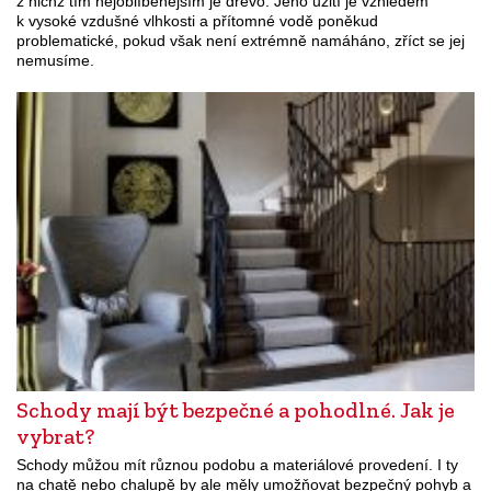
z nichž tím nejoblíbenějším je dřevo. Jeho užití je vzhledem
k vysoké vzdušné vlhkosti a přítomné vodě poněkud
problematické, pokud však není extrémně namáháno, zříct se jej
nemusíme.
Schody mají být bezpečné a pohodlné. Jak je
vybrat?
Schody můžou mít různou podobu a materiálové provedení. I ty
na chatě nebo chalupě by ale měly umožňovat bezpečný pohyb a