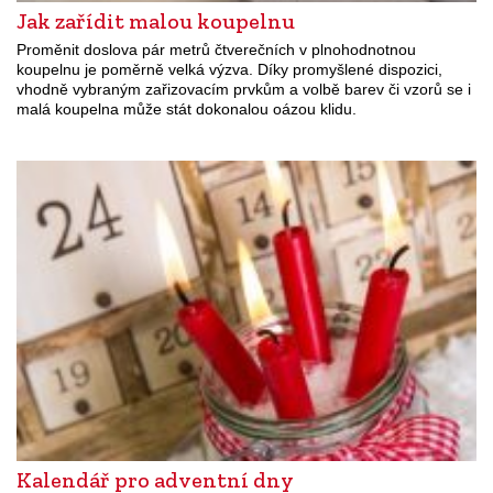
Jak zařídit malou koupelnu
Proměnit doslova pár metrů čtverečních v plnohodnotnou
koupelnu je poměrně velká výzva. Díky promyšlené dispozici,
vhodně vybraným zařizovacím prvkům a volbě barev či vzorů se i
malá koupelna může stát dokonalou oázou klidu.
Kalendář pro adventní dny