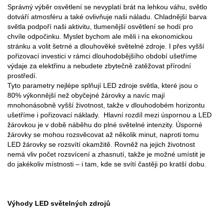
Správný výběr osvětlení se nevyplatí brát na lehkou váhu, světlo
dotváří atmosféru a také ovlivňuje naši náladu. Chladnější barva
světla podpoří naši aktivitu, tlumenější osvětlení se hodí pro
chvíle odpočinku. Myslet bychom ale měli i na ekonomickou
stránku a volit šetrné a dlouhověké světelné zdroje. I přes vyšší
pořizovací investici v rámci dlouhodobějšího období ušetříme
výdaje za elektřinu a nebudete zbytečně zatěžovat přírodní
prostředí.
Tyto parametry nejlépe splňují LED zdroje světla, které jsou o
80% výkonnější než obyčejné žárovky a navíc mají
mnohonásobně vyšší životnost, takže v dlouhodobém horizontu
ušetříme i pořizovací náklady. Hlavní rozdíl mezi úspornou a LED
žárovkou je v době náběhu do plné světelné intenzity. Úsporné
žárovky se mohou rozsvěcovat až několik minut, naproti tomu
LED žárovky se rozsvítí okamžitě. Rovněž na jejich životnost
nemá vliv počet rozsvícení a zhasnutí, takže je možné umístit je
do jakékoliv místnosti – i tam, kde se svítí častěji po kratší dobu
.
Výhody LED světelných zdrojů