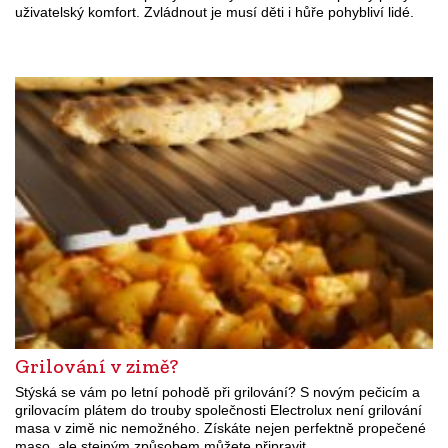
uživatelský komfort. Zvládnout je musí děti i hůře pohybliví lidé.
Grilování v zimě?
Stýská se vám po letní pohodě při grilování? S novým pečicím a
grilovacím plátem do trouby společnosti Electrolux není grilování
masa v zimě nic nemožného. Získáte nejen perfektně propečené
maso, ale stejným způsobem můžete připravit…