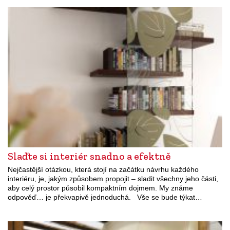
Slaďte si interiér snadno a efektně
Nejčastější otázkou, která stojí na začátku návrhu každého
interiéru, je, jakým způsobem propojit – sladit všechny jeho části,
aby celý prostor působil kompaktním dojmem. My známe
odpověď… je překvapivě jednoduchá. Vše se bude týkat…