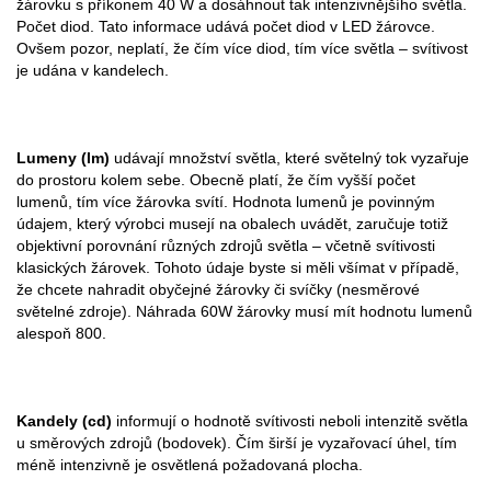
žárovku s příkonem 40 W a dosáhnout tak intenzivnějšího světla.
Počet diod. Tato informace udává počet diod v LED žárovce.
Ovšem pozor, neplatí, že čím více diod, tím více světla – svítivost
je udána v kandelech.
Lumeny (lm)
udávají množství světla, které světelný tok vyzařuje
do prostoru kolem sebe. Obecně platí, že čím vyšší počet
lumenů, tím více žárovka svítí. Hodnota lumenů je povinným
údajem, který výrobci musejí na obalech uvádět, zaručuje totiž
objektivní porovnání různých zdrojů světla – včetně svítivosti
klasických žárovek. Tohoto údaje byste si měli všímat v případě,
že chcete nahradit obyčejné žárovky či svíčky (nesměrové
světelné zdroje). Náhrada 60W žárovky musí mít hodnotu lumenů
alespoň 800.
Kandely (cd)
informují o hodnotě svítivosti neboli intenzitě světla
u směrových zdrojů (bodovek). Čím širší je vyzařovací úhel, tím
méně intenzivně je osvětlená požadovaná plocha.