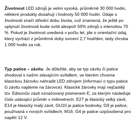
Životnost
LED zdrojů je velmi vysoká, průměrně 30 000 hodin,
některé produkty dosahují i hodnoty 50 000 hodin. Údaje o
životnosti značí střední dobu života, což znamená, že ještě po
uplynutí životnosti bude svítit alespoň 50% zdrojů s intenzitou 70
%. Pokud je životnost uvedená v počtu let, jde o orientační údaj,
který vychází z průměrné doby svícení 2,7 hod/den, tedy zhruba
1 000 hodin za rok.
Typ patice – závitu
. Je důležité, aby se typ závitu či patice
shodoval s naším stávajícím svítidlem, ve kterém chceme
klasickou žárovku nahradit LED zdrojem (informaci o typu patice
či závitu najdeme na žárovce). Klasické žárovky mají nejčastěji
tzv. Edisonův závit označovaný písmenem E, za kterým následuje
číslo udávající průměr v milimetrech. E27 je klasický velký závit,
E14 je klasický malý závit, GU10 je patice bodovky, G9 je patice,
používaná v nových svítidlech, M16, G4 je patice uzpůsobená pro
napětí 12 V.