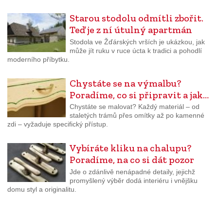
Starou stodolu odmítli zbořit.
Teď je z ní útulný apartmán
Stodola ve Žďárských vrších je ukázkou, jak
může jít ruku v ruce úcta k tradici a pohodlí
moderního příbytku.
Chystáte se na výmalbu?
Poradíme, co si připravit a jak…
Chystáte se malovat? Každý materiál – od
staletých trámů přes omítky až po kamenné
zdi – vyžaduje specifický přístup.
Vybíráte kliku na chalupu?
Poradíme, na co si dát pozor
Jde o zdánlivě nenápadné detaily, jejichž
promyšlený výběr dodá interiéru i vnějšku
domu styl a originalitu.