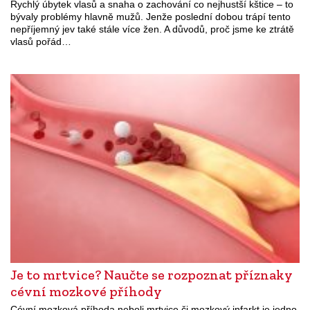
Rychlý úbytek vlasů a snaha o zachování co nejhustší kštice – to
bývaly problémy hlavně mužů. Jenže poslední dobou trápí tento
nepříjemný jev také stále více žen. A důvodů, proč jsme ke ztrátě
vlasů pořád…
Je to mrtvice? Naučte se rozpoznat příznaky
cévní mozkové příhody
Cévní mozková příhoda neboli mrtvice či mozkový infarkt je jedno