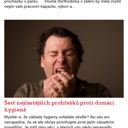
procházku v parku. Pouhá čtvrthodinka v zeleni by měla zvýšit
nejen vaši pracovní kapacitu, výkon a…
Šest nejčastějších prohřešků proti domácí
hygieně
Myslíte si, že základy hygieny ovládáte skvěle? Asi vás ani
nenapadne, že se ale občas proviňujete proti jejím zásadním
pravidlům. Je totiž plno věcí, o kterých vás nikdy nenapadlo