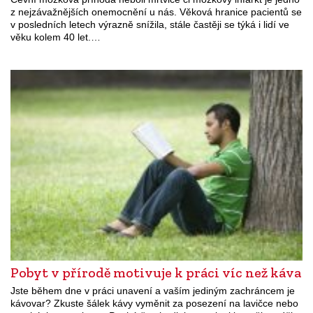
z nejzávažnějších onemocnění u nás. Věková hranice pacientů se
v posledních letech výrazně snížila, stále častěji se týká i lidí ve
věku kolem 40 let.…
Pobyt v přírodě motivuje k práci víc než káva
Jste během dne v práci unavení a vaším jediným zachráncem je
kávovar? Zkuste šálek kávy vyměnit za posezení na lavičce nebo