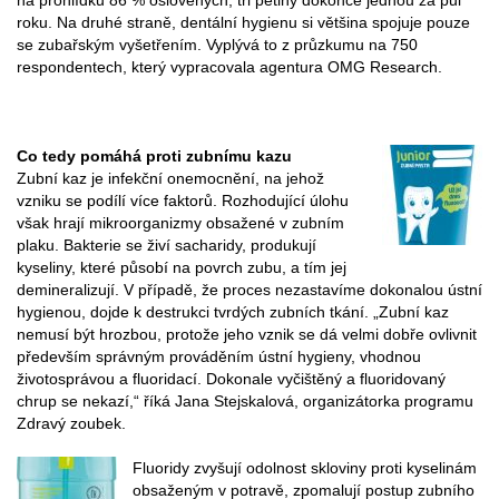
roku. Na druhé straně, dentální hygienu si většina spojuje pouze
se zubařským vyšetřením. Vyplývá to z průzkumu na 750
respondentech, který vypracovala agentura OMG Research.
Co tedy pomáhá proti zubnímu kazu
Zubní kaz je infekční onemocnění, na jehož
vzniku se podílí více faktorů. Rozhodující úlohu
však hrají mikroorganizmy obsažené v zubním
plaku. Bakterie se živí sacharidy, produkují
kyseliny, které působí na povrch zubu, a tím jej
demineralizují. V případě, že proces nezastavíme dokonalou ústní
hygienou, dojde k destrukci tvrdých zubních tkání. „Zubní kaz
nemusí být hrozbou, protože jeho vznik se dá velmi dobře ovlivnit
především správným prováděním ústní hygieny, vhodnou
životosprávou a fluoridací. Dokonale vyčištěný a fluoridovaný
chrup se nekazí,“ říká Jana Stejskalová, organizátorka programu
Zdravý zoubek.
Fluoridy zvyšují odolnost skloviny proti kyselinám
obsaženým v potravě, zpomalují postup zubního