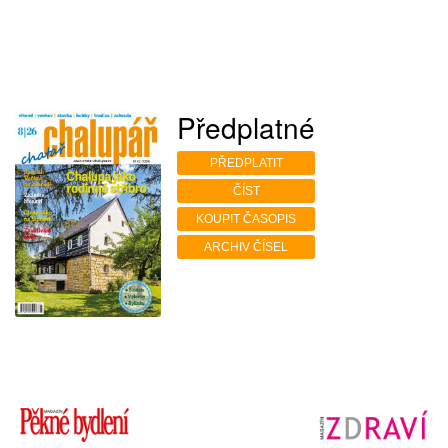
Předplatné
PŘEDPLATIT
ČÍST
KOUPIT ČASOPIS
ARCHIV ČÍSEL