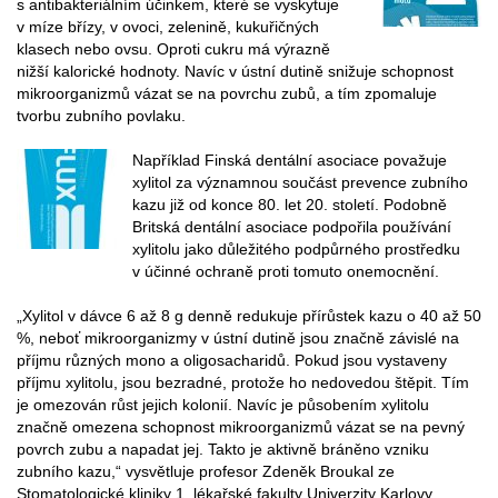
s antibakteriálním účinkem, které se vyskytuje
v míze břízy, v ovoci, zelenině, kukuřičných
klasech nebo ovsu. Oproti cukru má výrazně
nižší kalorické hodnoty. Navíc v ústní dutině snižuje schopnost
mikroorganizmů vázat se na povrchu zubů, a tím zpomaluje
tvorbu zubního povlaku.
Například Finská dentální asociace považuje
xylitol za významnou součást prevence zubního
kazu již od konce 80. let 20. století. Podobně
Britská dentální asociace podpořila používání
xylitolu jako důležitého podpůrného prostředku
v účinné ochraně proti tomuto onemocnění.
„Xylitol v dávce 6 až 8 g denně redukuje přírůstek kazu o 40 až 50
%, neboť mikroorganizmy v ústní dutině jsou značně závislé na
příjmu různých mono a oligosacharidů. Pokud jsou vystaveny
příjmu xylitolu, jsou bezradné, protože ho nedovedou štěpit. Tím
je omezován růst jejich kolonií. Navíc je působením xylitolu
značně omezena schopnost mikroorganizmů vázat se na pevný
povrch zubu a napadat jej. Takto je aktivně bráněno vzniku
zubního kazu,“ vysvětluje profesor Zdeněk Broukal ze
Stomatologické kliniky 1. lékařské fakulty Univerzity Karlovy.