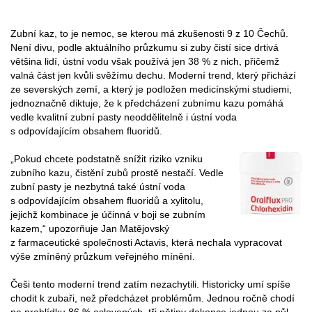
Zubní kaz, to je nemoc, se kterou má zkušenosti 9 z 10 Čechů.
Není divu, podle aktuálního průzkumu si zuby čistí sice drtivá
většina lidí, ústní vodu však používá jen 38 % z nich, přičemž
valná část jen kvůli svěžímu dechu. Moderní trend, který přichází
ze severských zemí, a který je podložen medicínskými studiemi,
jednoznačně diktuje, že k předcházení zubnímu kazu pomáhá
vedle kvalitní zubní pasty neoddělitelně i ústní voda
s odpovídajícím obsahem fluoridů.
„Pokud chcete podstatně snížit riziko vzniku
zubního kazu, čistění zubů prostě nestačí. Vedle
zubní pasty je nezbytná také ústní voda
s odpovídajícím obsahem fluoridů a xylitolu,
jejichž kombinace je účinná v boji se zubním
kazem,“ upozorňuje Jan Matějovský
z farmaceutické společnosti Actavis, která nechala vypracovat
výše zmíněný průzkum veřejného mínění.
Češi tento moderní trend zatím nezachytili. Historicky umí spíše
chodit k zubaři, než předcházet problémům. Jednou ročně chodí
na prohlídku 86 % oslovených, tři pětiny dokonce jednou za půl