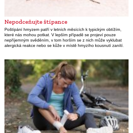
Nepodceňujte štípance
Poštípání hmyzem patří v letních měsících k typickým obtížím,
které nás mohou potkat. V lepším případě se projeví pouze
nepříjemným svěděním, v tom horším se z nich může vyklubat
alergická reakce nebo se kůže v místě hmyzího kousnutí zanítí.