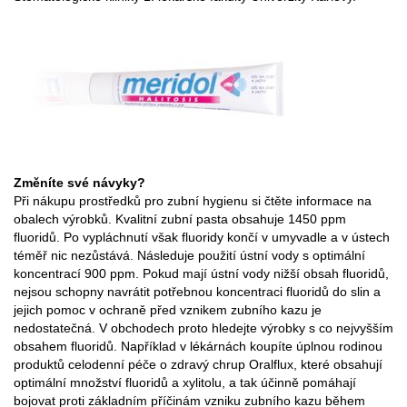
Změníte své návyky?
Při nákupu prostředků pro zubní hygienu si čtěte informace na
obalech výrobků. Kvalitní zubní pasta obsahuje 1450 ppm
fluoridů. Po vypláchnutí však fluoridy končí v umyvadle a v ústech
téměř nic nezůstává. Následuje použití ústní vody s optimální
koncentrací 900 ppm. Pokud mají ústní vody nižší obsah fluoridů,
nejsou schopny navrátit potřebnou koncentraci fluoridů do slin a
jejich pomoc v ochraně před vznikem zubního kazu je
nedostatečná. V obchodech proto hledejte výrobky s co nejvyšším
obsahem fluoridů. Například v lékárnách koupíte úplnou rodinou
produktů celodenní péče o zdravý chrup Oralflux, které obsahují
optimální množství fluoridů a xylitolu, a tak účinně pomáhají
bojovat proti základním příčinám vzniku zubního kazu během