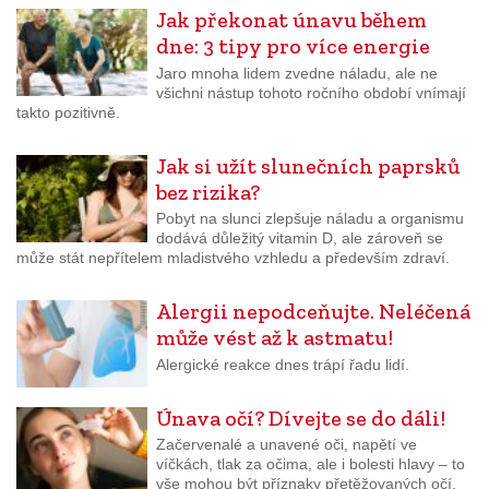
Jak překonat únavu během
dne: 3 tipy pro více energie
Jaro mnoha lidem zvedne náladu, ale ne
všichni nástup tohoto ročního období vnímají
takto pozitivně.
Jak si užít slunečních paprsků
bez rizika?
Pobyt na slunci zlepšuje náladu a organismu
dodává důležitý vitamin D, ale zároveň se
může stát nepřítelem mladistvého vzhledu a především zdraví.
Alergii nepodceňujte. Neléčená
může vést až k astmatu!
Alergické reakce dnes trápí řadu lidí.
Únava očí? Dívejte se do dáli!
Začervenalé a unavené oči, napětí ve
víčkách, tlak za očima, ale i bolesti hlavy – to
vše mohou být příznaky přetěžovaných očí.