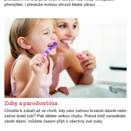
přemýšlet, i přestože mohou ohrozit lidské zdraví. …
Zuby a parodontóza
Chodíte k zubaři až ve chvíli, kdy vám začnou krvácet dásně nebo
začne bolet zub? Pak děláte velkou chybu. Pokud totiž zanedbáte
zánět dásní, můžete časem přijít o všechny své zuby.