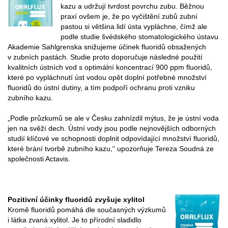
kazu a udržují tvrdost povrchu zubu. Běžnou
praxí ovšem je, že po vyčištění zubů zubní
pastou si většina lidí ústa vypláchne, čímž ale
podle studie švédského stomatologického ústavu
Akademie Sahlgrenska snižujeme účinek fluoridů obsažených
v zubních pastách. Studie proto doporučuje následné použití
kvalitních ústních vod s optimální koncentrací 900 ppm fluoridů,
které po vypláchnutí úst vodou opět doplní potřebné množství
fluoridů do ústní dutiny, a tím podpoří ochranu proti vzniku
zubního kazu.
„Podle průzkumů se ale v Česku zahnízdil mýtus, že je ústní voda
jen na svěží dech. Ústní vody jsou podle nejnovějších odborných
studií klíčové ve schopnosti doplnit odpovídající množství fluoridů,
které brání tvorbě zubního kazu,“ upozorňuje Tereza Soudná ze
společnosti Actavis.
Pozitivní účinky fluoridů zvyšuje xylitol
Kromě fluoridů pomáhá dle současných výzkumů
i látka zvaná xylitol. Je to přírodní sladidlo