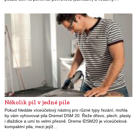
Několik pil v jedné pile
Pokud hledáte víceúčelový nástroj pro různé typy řezání, mohla
by vám vyhovovat pila Dremel DSM 20. Řeže dřevo, plech, plasty
i dlaždice a umí to velmi přesně. Dreme lDSM20 je víceúčelová
kompaktní pila, mezi jejíž…