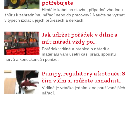
potřebujete
Hledáte kabel na stavbu, případně vhodnou
šňůru k zahradnímu nářadí nebo do pracovny? Naučte se vyznat
v typech izolací, jejich průřezech a délkách.
Jak udržet pořádek v dílně a
mít nářadí vždy po…
Pořádek v dílně a přehled o nářadí a
materiálu vám ušetří čas, práci, spoustu
nervů a koneckonců i peníze.
Pumpy, regulátory a kotouče: S
čím vším si můžete usnadnit…
V dílně je vrtačka jedním z nejpoužívanějších
nářadí.