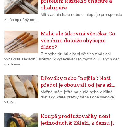
přítelem každého chataře a
chalupáře
Mít vlastní chatu nebo chalupu je pro spoustu
z nás splněný sen.
Malá, ale šikovná věcička: Co
všechno dokáže obyčejné
dláto?
Z mnoha druhů dlát si většina z vás asi
vybaví ta základní, sloužící k vysekávání rovných či kulatých děr
do dřeva.
Dřeváky nebo “nejšle”: Naši
předci je obouvali od jara až…
Možná máte ještě na půdě nebo v kůlně
dřeváky, které přežily třeba i obě světové
války.
Koupě prodlužovačky není
jednoduchá: Záleží, k čemu ji