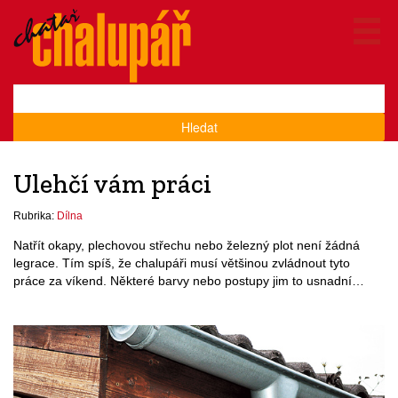
Hledat
Ulehčí vám práci
Rubrika:
Dílna
Natřít okapy, plechovou střechu nebo železný plot není žádná
legrace. Tím spíš, že chalupáři musí většinou zvládnout tyto
práce za víkend. Některé barvy nebo postupy jim to usnadní…