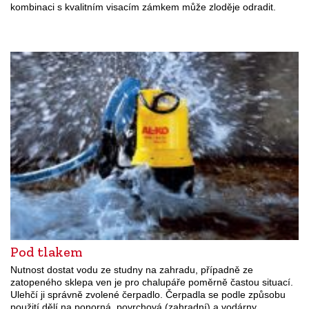
kombinaci s kvalitním visacím zámkem může zloděje odradit.
Pod tlakem
Nutnost dostat vodu ze studny na zahradu, případně ze
zatopeného sklepa ven je pro chalupáře poměrně častou situací.
Ulehčí ji správně zvolené čerpadlo. Čerpadla se podle způsobu
použití dělí na ponorná, povrchová (zahradní) a vodárny.…