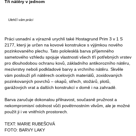
Tři nátěry v jednom
Ulehčí vám práci
Práci usnadní a výrazně urychlí také Hostagrund Prim 3 v 1 S
2177, který je určen na kovové konstrukce s výjimkou nového
pozinkovaného plechu. Tato pololesklá barva příjemného
sametového vzhledu spojuje vlastnosti všech tří potřebných vrstev
pro dlouhodobou ochranu kovů, základního antikorozního nátěru,
mezivrstvy neboli podkladové barvy a vrchního nátěru. Skvěle
vám poslouží při nátěrech ocelových materiálů, zoxidovaných
pozinkovaných povrchů – okapů, střech, stožárů, plotů,
garážových vrat a dalších konstrukcí v domě i na zahradě.
Barva zaručuje dokonalou přilnavost, současně pružnost a
nekompromisní odolnost vůči povětrnostním vlivům, ale je možné
použít ji i ve vnitřních prostorech.
TEXT: MARIE RUBEŠOVÁ
FOTO: BARVY LAKY