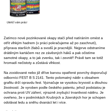
Ulehčí vám práci
Zatímco nové pozinkované okapy stačí před natíráním omést a
otřít vlhkým hadrem (v práci pokračujeme až po zaschnutí),
příprava starších žlabů a svodů je pracnější. Nejprve odstraníme
drátěným kartáčem rez ze závěsných háků a pak očistíme
samotné okapy, a to jak zvenku, tak i zevnitř! Právě tam se totiž
hromadí nečistoty a zůstává vlhkost.
Na zoxidované nebo již dříve barvou opatřené povrchy doporučují
odborníci FEST B S 2141. Tento polomatný nátěr s obsahem
grafitu drží opravdu fest. Vyznačuje se vysokou kryvostí a dlouhou
životností. Je vyroben podle českého patentu, jehož podstatou je
ochrana proti UV záření, výrazně zvyšující trvanlivost nátěru. Je
oveřeno, že v podmínkách Krušných a Jizerských hor je schopen
odolávat ledu a sněhu dvanáct let i více.