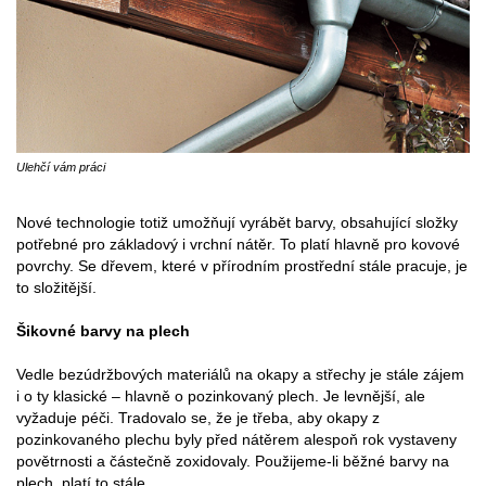
Ulehčí vám práci
Nové technologie totiž umožňují vyrábět barvy, obsahující složky
potřebné pro základový i vrchní nátěr. To platí hlavně pro kovové
povrchy. Se dřevem, které v přírodním prostřední stále pracuje, je
to složitější.
Šikovné barvy na plech
Vedle bezúdržbových materiálů na okapy a střechy je stále zájem
i o ty klasické – hlavně o pozinkovaný plech. Je levnější, ale
vyžaduje péči. Tradovalo se, že je třeba, aby okapy z
pozinkovaného plechu byly před nátěrem alespoň rok vystaveny
povětrnosti a částečně zoxidovaly. Použijeme-li běžné barvy na
plech, platí to stále.