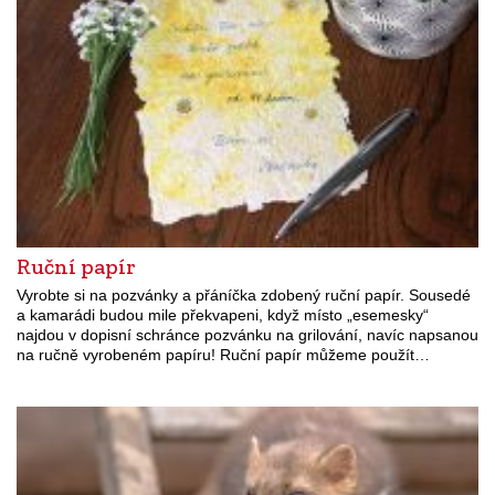
Ruční papír
Vyrobte si na pozvánky a přáníčka zdobený ruční papír. Sousedé
a kamarádi budou mile překvapeni, když místo „esemesky“
najdou v dopisní schránce pozvánku na grilování, navíc napsanou
na ručně vyrobeném papíru! Ruční papír můžeme použít…