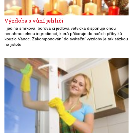
Výzdoba s vůní jehličí
I jediná smrková, borová či jedlová větvička disponuje onou
nenahraditelnou ingrediencí, která přičaruje do našich příbytků
kouzlo Vánoc. Zakomponování do sváteční výzdoby je tak sázkou
na jistotu.