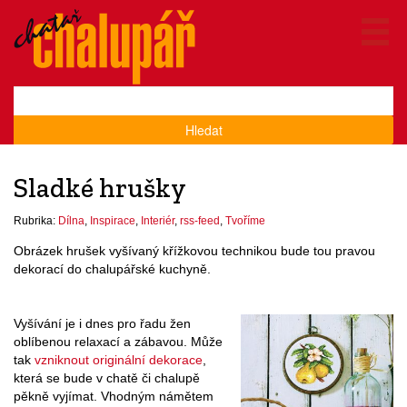
Hledat
Sladké hrušky
Rubrika:
Dílna
,
Inspirace
,
Interiér
,
rss-feed
,
Tvoříme
Obrázek hrušek vyšívaný křížkovou technikou bude tou pravou
dekorací do chalupářské kuchyně.
Vyšívání je i dnes pro řadu žen
oblíbenou relaxací a zábavou. Může
tak
vzniknout originální dekorace
,
která se bude v chatě či chalupě
pěkně vyjímat. Vhodným námětem