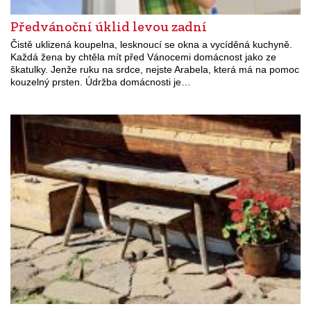
Předvánoční úklid levou zadní
Čistě uklizená koupelna, lesknoucí se okna a vycíděná kuchyně.
Každá žena by chtěla mít před Vánocemi domácnost jako ze
škatulky. Jenže ruku na srdce, nejste Arabela, která má na pomoc
kouzelný prsten. Údržba domácnosti je…