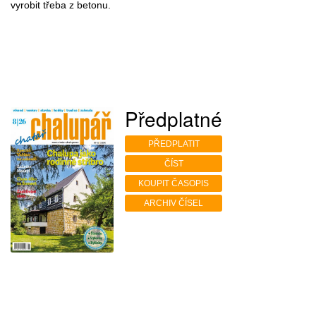
vyrobit třeba z betonu.
Předplatné
PŘEDPLATIT
ČÍST
KOUPIT ČASOPIS
ARCHIV ČÍSEL