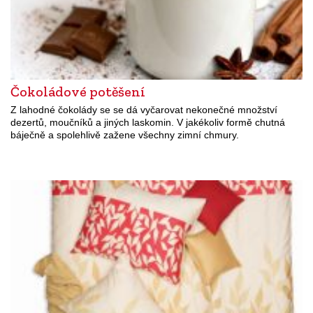
Čokoládové potěšení
Z lahodné čokolády se se dá vyčarovat nekonečné množství
dezertů, moučníků a jiných laskomin. V jakékoliv formě chutná
báječně a spolehlivě zažene všechny zimní chmury.