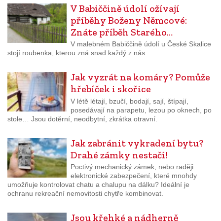
V Babiččině údolí ožívají
příběhy Boženy Němcové:
Znáte příběh Starého…
V malebném Babiččině údolí u České Skalice
stojí roubenka, kterou zná snad každý z nás.
Jak vyzrát na komáry? Pomůže
hřebíček i skořice
V létě létají, bzučí, bodají, sají, štípají,
posedávají na parapetu, lezou po oknech, po
stole… Jsou dotěrní, neodbytní, zkrátka otravní.
Jak zabránit vykradení bytu?
Drahé zámky nestačí!
Poctivý mechanický zámek, nebo raději
elektronické zabezpečení, které mnohdy
umožňuje kontrolovat chatu a chalupu na dálku? Ideální je
ochranu rekreační nemovitosti chytře kombinovat.
Jsou křehké a nádherně