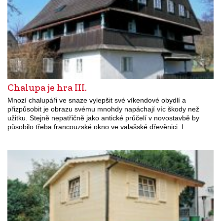
Chalupa je hra III.
Mnozí chalupáři ve snaze vylepšit své víkendové obydlí a
přizpůsobit je obrazu svému mnohdy napáchají víc škody než
užitku. Stejně nepatřičně jako antické průčelí v novostavbě by
působilo třeba francouzské okno ve valašské dřevěnici. I…