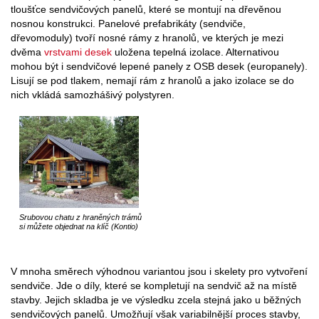
tloušťce sendvičových panelů, které se montují na dřevěnou
nosnou konstrukci. Panelové prefabrikáty (sendviče,
dřevomoduly) tvoří nosné rámy z hranolů, ve kterých je mezi
dvěma
vrstvami desek
uložena tepelná izolace. Alternativou
mohou být i sendvičové lepené panely z OSB desek (europanely).
Lisují se pod tlakem, nemají rám z hranolů a jako izolace se do
nich vkládá samozhášivý polystyren.
Srubovou chatu z hraněných trámů
si můžete objednat na klíč (Kontio)
V mnoha směrech výhodnou variantou jsou i skelety pro vytvoření
sendviče. Jde o díly, které se kompletují na sendvič až na místě
stavby. Jejich skladba je ve výsledku zcela stejná jako u běžných
sendvičových panelů. Umožňují však variabilnější proces stavby,