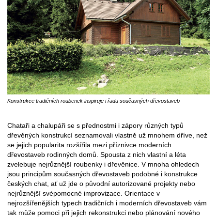
Konstrukce tradičních roubenek inspiruje i řadu současných dřevostaveb
Chataři a chalupáři se s přednostmi i zápory různých typů
dřevěných konstrukcí seznamovali vlastně už mnohem dříve, než
se jejich popularita rozšířila mezi příznivce moderních
dřevostaveb rodinných domů. Spousta z nich vlastní a léta
zvelebuje nejrůznější roubenky i dřevěnice. V mnoha ohledech
jsou principům současných dřevostaveb podobné i konstrukce
českých chat, ať už jde o původní autorizované projekty nebo
nejrůznější svépomocné improvizace. Orientace v
nejrozšířenějších typech tradičních i moderních dřevostaveb vám
tak může pomoci při jejich rekonstrukci nebo plánování nového