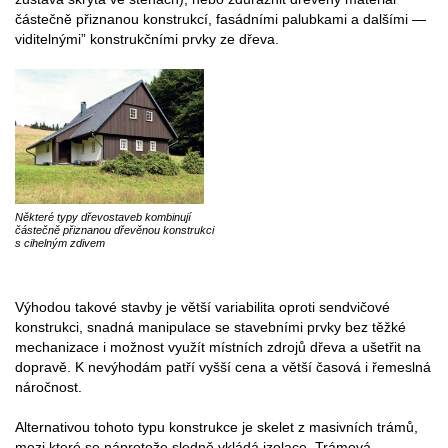
částečně přiznanou konstrukcí, fasádními palubkami a dalšími —
viditelnými” konstrukčními prvky ze dřeva.
Některé typy dřevostaveb kombinují
částečně přiznanou dřevěnou konstrukci
s cihelným zdivem
Výhodou takové stavby je větší variabilita oproti sendvičové
konstrukci, snadná manipulace se stavebními prvky bez těžké
mechanizace i možnost využít místních zdrojů dřeva a ušetřit na
dopravě. K nevýhodám patří vyšší cena a větší časová i řemeslná
náročnost.
Alternativou tohoto typu konstrukce je skelet z masivních trámů,
mezi které se náprotože sledně vkládá izolace. Trámová