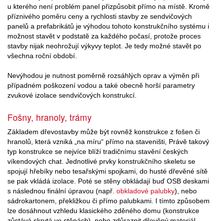
u kterého není problém panel přizpůsobit přímo na místě. Kromě
příznivého poměru ceny a rychlosti stavby ze sendvičových
panelů a prefabrikátů je výhodou tohoto konstrukčního systému i
možnost stavět v podstatě za každého počasí, protože proces
stavby nijak neohrožují výkyvy teplot. Je tedy možné stavět po
všechna roční období.
Nevýhodou je nutnost poměrně rozsáhlých oprav a výměn při
případném poškození vodou a také obecně horší parametry
zvukové izolace sendvičových konstrukcí.
Fošny, hranoly, trámy
Základem dřevostavby může být rovněž konstrukce z fošen či
hranolů, která vzniká „na míru“ přímo na staveništi, Právě takový
typ konstrukce se nejvíce blíží tradičnímu stavění českých
víkendových chat. Jednotlivé prvky konstrukčního skeletu se
spojují hřebíky nebo tesařskými spojkami, do husté dřevěné sítě
se pak vkládá izolace. Poté se stěny obkládají buď OSB deskami
s následnou finální úpravou (např.
obkladové palubky
), nebo
sádrokartonem, překližkou či přímo palubkami. I tímto způsobem
lze dosáhnout vzhledu klasického zděného domu (konstrukce
zůstává skrytá ve stěnách), nebo zdůraznit dřevěný materiál