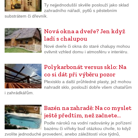
Ty nejjednodušší skvěle poslouží jako sklad
zahradního nářadí, pytlů s pěstebním
substrátem či dřevník.
Nová okna a dveře? Jen když
ladí s chalupou
Nové dveře či okna do staré chalupy mohou
ovlivnit vzhled domu i atmosféru v interiéru.
Polykarbonát versus sklo: Na
co si dát při výběru pozor
Plexisklo a další průhledné plasty, jež mohou
nahradit sklo, poslouží dobře všem chatařům
i zahrádkářům.
Bazén na zahradě: Na co myslet
ještě předtím, než začnete…
Podle nároků na vodní radovánky je pořízení
bazénu či vířivky buď otázkou chvíle, to když
zvolíte jednoduché provedení, anebo záležitostí více týdnů,