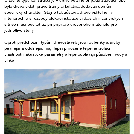
U těchto typů konstrukcí je v drtivé většině případů žádoucí, aby
bylo dřevo vidět, právě trámy či kulatina dodávají domům
specifický charakter. Stejně tak zůstává dřevo viditelné i v
interiérech a s rozvody elektroinstalace či dalších inženýrských
sítí se musí počítat už při přípravě dřevěného materiálu pro
jednotlivé stěny.
Oproti předchozím typům dřevostaveb jsou roubenky a sruby
pevnější a odolnější, mají lepší přirozené tepelně izolační
vlastnosti i akustické parametry a lépe odolávají působení vody a
vlhka.