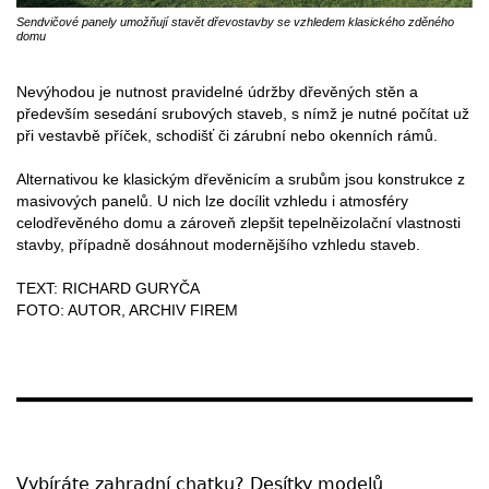
Sendvičové panely umožňují stavět dřevostavby se vzhledem klasického zděného
domu
Nevýhodou je nutnost pravidelné údržby dřevěných stěn a
především sesedání srubových staveb, s nímž je nutné počítat už
při vestavbě příček, schodišť či zárubní nebo okenních rámů.
Alternativou ke klasickým dřevěnicím a srubům jsou konstrukce z
masivových panelů. U nich lze docílit vzhledu i atmosféry
celodřevěného domu a zároveň zlepšit tepelněizolační vlastnosti
stavby, případně dosáhnout modernějšího vzhledu staveb.
TEXT: RICHARD GURYČA
FOTO: AUTOR, ARCHIV FIREM
Vybíráte zahradní chatku? Desítky modelů