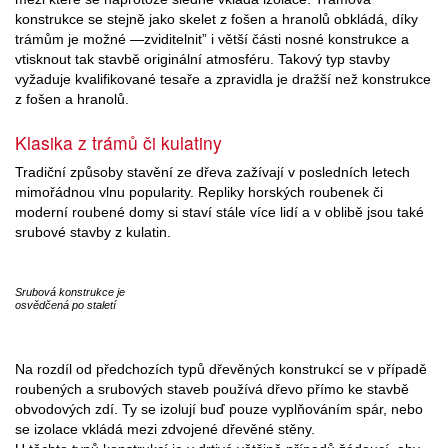
konstrukce se stejně jako skelet z fošen a hranolů obkládá, díky
trámům je možné —zviditelnit” i větší části nosné konstrukce a
vtisknout tak stavbě originální atmosféru. Takový typ stavby
vyžaduje kvalifikované tesaře a zpravidla je dražší než konstrukce
z fošen a hranolů.
Klasika z trámů či kulatiny
Tradiční způsoby stavění ze dřeva zažívají v posledních letech
mimořádnou vlnu popularity. Repliky horských roubenek či
moderní roubené domy si staví stále více lidí a v oblibě jsou také
srubové stavby z kulatin.
Srubová konstrukce je
osvědčená po staletí
Na rozdíl od předchozích typů dřevěných konstrukcí se v případě
roubených a srubových staveb používá dřevo přímo ke stavbě
obvodových zdí. Ty se izolují buď pouze vyplňováním spár, nebo
se izolace vkládá mezi zdvojené dřevěné stěny.