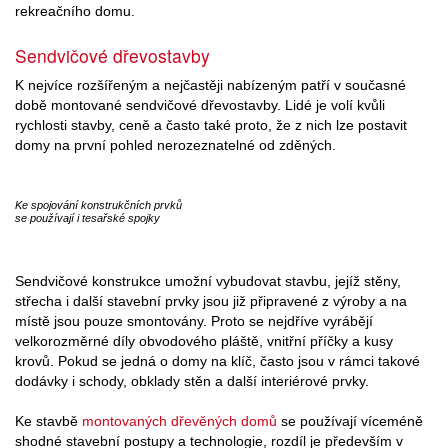
rekreačního domu.
Sendvičové dřevostavby
K nejvíce rozšířeným a nejčastěji nabízeným patří v současné
době montované sendvičové dřevostavby. Lidé je volí kvůli
rychlosti stavby, ceně a často také proto, že z nich lze postavit
domy na první pohled nerozeznatelné od zděných.
Ke spojování konstrukčních prvků
se používají i tesařské spojky
Sendvičové konstrukce umožní vybudovat stavbu, jejíž stěny,
střecha i další stavební prvky jsou již připravené z výroby a na
místě jsou pouze smontovány. Proto se nejdříve vyrábějí
velkorozměrné díly obvodového pláště, vnitřní příčky a kusy
krovů. Pokud se jedná o domy na klíč, často jsou v rámci takové
dodávky i schody, obklady stěn a další interiérové prvky.
Ke stavbě
montovaných dřevěných domů
se používají víceméně
shodné stavební postupy a technologie, rozdíl je především v