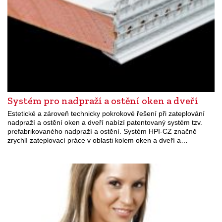
Systém pro nadpraží a ostění oken a dveří
Estetické a zároveň technicky pokrokové řešení při zateplování
nadpraží a ostění oken a dveří nabízí patentovaný systém tzv.
prefabrikovaného nadpraží a ostění. Systém HPI-CZ značně
zrychlí zateplovací práce v oblasti kolem oken a dveří a…