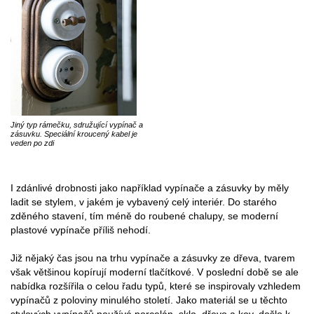
Jiný typ rámečku, sdružující vypínač a
zásuvku. Speciální kroucený kabel je
veden po zdi
I zdánlivé drobnosti jako například vypínače a zásuvky by měly
ladit se stylem, v jakém je vybavený celý interiér. Do starého
zděného stavení, tím méně do roubené chalupy, se moderní
plastové vypínače příliš nehodí.
Již nějaký čas jsou na trhu vypínače a zásuvky ze dřeva, tvarem
však většinou kopírují moderní tlačítkové. V poslední době se ale
nabídka rozšířila o celou řadu typů, které se inspirovaly vzhledem
vypínačů z poloviny minulého století. Jako materiál se u těchto
stylových vypínačů používá porcelán, sklo, dřevo a kov, došlo k