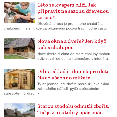
Léto se kvapem blíží. Jak
připravit na sezonu dřevěnou
terasu?
Dřevěná terasa je pro mnoho chatařů a
chalupářů místem, kde za příznivého počasí tráví hodně času.
Nová okna a dveře? Jen když
ladí s chalupou
Nové dveře či okna do staré chalupy mohou
ovlivnit vzhled domu i atmosféru v interiéru.
Dílna, sklad či domek pro děti:
Na co všechno můžete…
Ty nejjednodušší skvěle poslouží jako sklad
zahradního nářadí, pytlů s pěstebním
substrátem či dřevník.
Starou stodolu odmítli zbořit.
Teď je z ní útulný apartmán