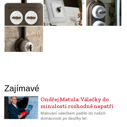
Zajímavé
Ondřej Matula: Válečky do
minulosti rozhodně nepatří
Malování válečkem patřilo do našich
domácností po desítky let.