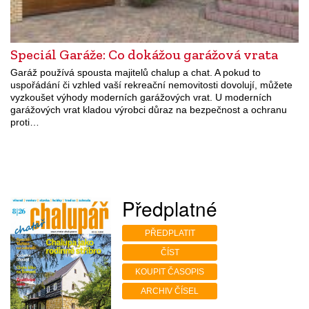
Speciál Garáže: Co dokážou garážová vrata
Garáž používá spousta majitelů chalup a chat. A pokud to
uspořádání či vzhled vaší rekreační nemovitosti dovolují, můžete
vyzkoušet výhody moderních garážových vrat. U moderních
garážových vrat kladou výrobci důraz na bezpečnost a ochranu
proti…
Předplatné
PŘEDPLATIT
ČÍST
KOUPIT ČASOPIS
ARCHIV ČÍSEL