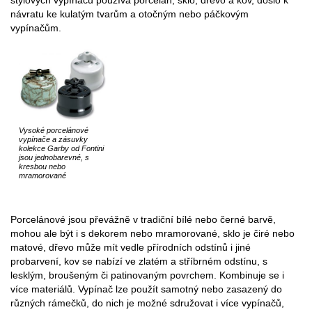
návratu ke kulatým tvarům a otočným nebo páčkovým
vypínačům.
Vysoké porcelánové
vypínače a zásuvky
kolekce Garby od Fontini
jsou jednobarevné, s
kresbou nebo
mramorované
Porcelánové jsou převážně v tradiční bílé nebo černé barvě,
mohou ale být i s dekorem nebo mramorované, sklo je čiré nebo
matové, dřevo může mít vedle přírodních odstínů i jiné
probarvení, kov se nabízí ve zlatém a stříbrném odstínu, s
lesklým, broušeným či patinovaným povrchem. Kombinuje se i
více materiálů. Vypínač lze použít samotný nebo zasazený do
různých rámečků, do nich je možné sdružovat i více vypínačů,