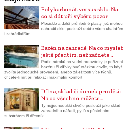
Polykarbonát versus sklo: Na
co si dát při výběru pozor
Plexisklo a další průhledné plasty, jež mohou
nahradit sklo, poslouží dobře všem chatařům
i zahrádkářům.
Bazén na zahradě: Na co myslet
ještě předtím, než začnete…
Podle nároků na vodní radovánky je pořízení
bazénu či vířivky buď otázkou chvíle, to když
zvolíte jednoduché provedení, anebo záležitostí více týdnů,
chcete-li mít při relaxaci maximální komfort.
Dílna, sklad či domek pro děti:
Na co všechno můžete…
Ty nejjednodušší skvěle poslouží jako sklad
zahradního nářadí, pytlů s pěstebním
substrátem či dřevník.