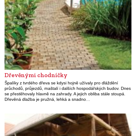
Dřevěnými chodníčky
Špalíky z tvrdého dřeva se kdysi hojně užívaly pro dláždění
průchodů, průjezdů, maštalí i dalších hospodářských budov. Dnes
se přestěhovaly hlavně na zahrady. A jejich obliba stále stoupá.
Dřevěná dlažba je pružná, lehká a snadno…