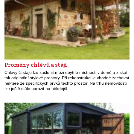
Proměny chlévů a stájí
Chlévy či stáje lze začlenit mezi obytné místnosti v domě a získat
tak originální stylové prostory. Při rekonstrukci je vhodné zachovat
některé ze specifických prvků těchto prostor. Na trhu nemovitostí
lze ještě stále narazit na někdejší…