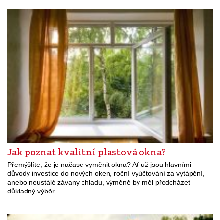
Jak poznat kvalitní plastová okna?
Přemýšlíte, že je načase vyměnit okna? Ať už jsou hlavními
důvody investice do nových oken, roční vyúčtování za vytápění,
anebo neustálé závany chladu, výměně by měl předcházet
důkladný výběr.