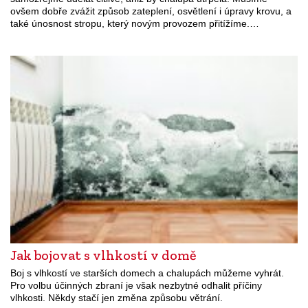
ovšem dobře zvážit způsob zateplení, osvětlení i úpravy krovu, a
také únosnost stropu, který novým provozem přitížíme.…
Jak bojovat s vlhkostí v domě
Boj s vlhkostí ve starších domech a chalupách můžeme vyhrát.
Pro volbu účinných zbraní je však nezbytné odhalit příčiny
vlhkosti. Někdy stačí jen změna způsobu větrání.