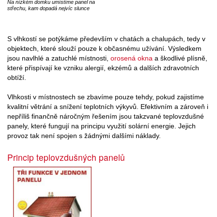
Na nízkém domku umístíme panel na
střechu, kam dopadá nejvíc slunce
S vlhkostí se potýkáme především v chatách a chalupách, tedy v
objektech, které slouží pouze k občasnému užívání. Výsledkem
jsou navlhlé a zatuchlé místnosti,
orosená okna
a škodlivé plísně,
které přispívají ke vzniku alergií, ekzémů a dalších zdravotních
obtíží.
Vlhkosti v místnostech se zbavíme pouze tehdy, pokud zajistíme
kvalitní větrání a snížení teplotních výkyvů. Efektivním a zároveň i
nepříliš finančně náročným řešením jsou takzvané teplovzdušné
panely, které fungují na principu využití solární energie. Jejich
provoz tak není spojen s žádnými dalšími náklady.
Princip teplovzdušných panelů