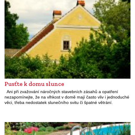
Pusťte k domu slunce
Ani při zvažování náročných stavebních zásahů a opatření
nezapomínejte, že na vlhkost v domě mají často vliv i jednoduché
věci, třeba nedostatek slunečního svitu či špatné větrání.