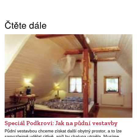
Čtěte dále
Speciál Podkroví: Jak na půdní vestavby
Půdní vestavbou chceme získat další obytný prostor, a to lze
samozřejmě udělat citlivě, aniž by chalupa utrpěla. Musíme