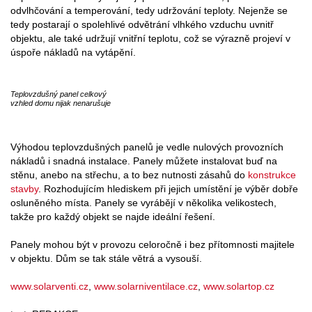
odvlhčování a temperování, tedy udržování teploty. Nejenže se
tedy postarají o spolehlivé odvětrání vlhkého vzduchu uvnitř
objektu, ale také udržují vnitřní teplotu, což se výrazně projeví v
úspoře nákladů na vytápění.
Teplovzdušný panel celkový
vzhled domu nijak nenarušuje
Výhodou teplovzdušných panelů je vedle nulových provozních
nákladů i snadná instalace. Panely můžete instalovat buď na
stěnu, anebo na střechu, a to bez nutnosti zásahů do
konstrukce
stavby
. Rozhodujícím hlediskem při jejich umístění je výběr dobře
osluněného místa. Panely se vyrábějí v několika velikostech,
takže pro každý objekt se najde ideální řešení.
Panely mohou být v provozu celoročně i bez přítomnosti majitele
v objektu. Dům se tak stále větrá a vysouší.
www.solarventi.cz
,
www.solarniventilace.cz
,
www.solartop.cz