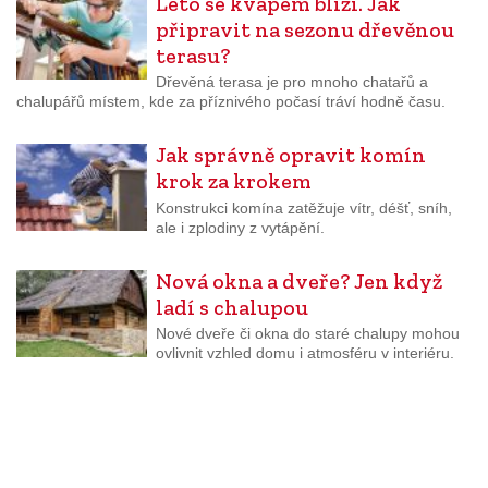
Léto se kvapem blíží. Jak
připravit na sezonu dřevěnou
terasu?
Dřevěná terasa je pro mnoho chatařů a
chalupářů místem, kde za příznivého počasí tráví hodně času.
Jak správně opravit komín
krok za krokem
Konstrukci komína zatěžuje vítr, déšť, sníh,
ale i zplodiny z vytápění.
Nová okna a dveře? Jen když
ladí s chalupou
Nové dveře či okna do staré chalupy mohou
ovlivnit vzhled domu i atmosféru v interiéru.