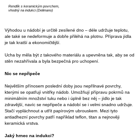
Rendlík s keramickým povrchem,
vhodný na indukci (Delimano)
Výhodou u nádobí je určitě zesílené dno – déle udržuje teplotu,
ale také se nedeformuje a dobře přiléhá na plotnu. Příprava jídla
je tak kratší a ekonomičtější.
Ucha by měla být z takového materiálu a upevněna tak, aby se od
stěn nezahřívala a byla bezpečná pro uchopení.
Nic se nepřipeče
Největším přínosem poslední doby jsou nepřilnavé povrchy,
kterými se opatřují vnitřky nádob. Umožňují přípravu pokrmů na
minimálním množství tuku nebo i úplně bez něj – jídlo je tak
zdravější, navíc se nepřipeče a nádobí se i velmi snadno udržuje.
Stačí vypláchnout a utřít papírovým ubrouskem. Mezi tyto
antiadhezní povrchy patří například teflon, titan a nejnověji
keramická vrstva.
Jaký hrnec na indukci?