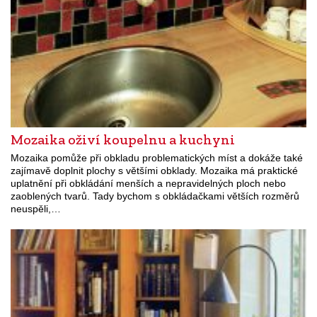
Mozaika oživí koupelnu a kuchyni
Mozaika pomůže při obkladu problematických míst a dokáže také
zajímavě doplnit plochy s většími obklady. Mozaika má praktické
uplatnění při obkládání menších a nepravidelných ploch nebo
zaoblených tvarů. Tady bychom s obkládačkami větších rozměrů
neuspěli,…