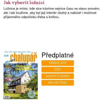
Jak vybavit ložnici
Ložnice je místo, kde sice trávíme nejvíce času ve stavu snovém,
ale i tak toužíme, aby byl její interiér útulný a nabízel i možnost
příjemného odpočinku třeba s knihou.
Předplatné
PŘEDPLATIT
ČÍST
KOUPIT ČASOPIS
ARCHIV ČÍSEL