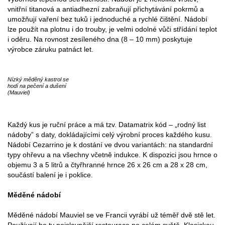
vnitřní titanová a antiadhezní zabraňují přichytávání pokrmů a
umožňují vaření bez tuků i jednoduché a rychlé čištění. Nádobí
lze použít na plotnu i do trouby, je velmi odolné vůči střídání teplot
i oděru. Na rovnost zesíleného dna (8 – 10 mm) poskytuje
výrobce záruku patnáct let.
Nízký měděný kastrol se
hodí na pečení a dušení
(Mauviel)
Každý kus je ruční práce a má tzv. Datamatrix kód – „rodný list
nádoby” s daty, dokládajícími celý výrobní proces každého kusu.
Nádobí Cezarrino je k dostání ve dvou variantách: na standardní
typy ohřevu a na všechny včetně indukce. K dispozici jsou hrnce o
objemu 3 a 5 litrů a čtyřhranné hrnce 26 x 26 cm a 28 x 28 cm,
součástí balení je i poklice.
Měděné nádobí
Měděné nádobí Mauviel se ve Francii vyrábí už téměř dvě stě let.
Používají ho ty nejslavnější restaurace po celém světě. Klasickou