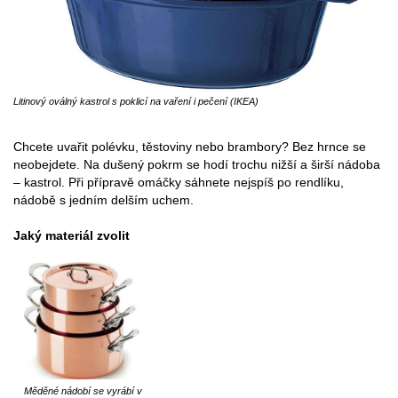
Litinový oválný kastrol s poklicí na vaření i pečení (IKEA)
Chcete uvařit polévku, těstoviny nebo brambory? Bez hrnce se
neobejdete. Na dušený pokrm se hodí trochu nižší a širší nádoba
– kastrol. Při přípravě omáčky sáhnete nejspíš po rendlíku,
nádobě s jedním delším uchem.
Jaký materiál zvolit
Měděné nádobí se vyrábí v