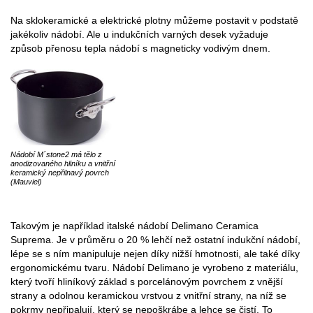
Na sklokeramické a elektrické plotny můžeme postavit v podstatě
jakékoliv nádobí. Ale u indukčních varných desek vyžaduje
způsob přenosu tepla nádobí s magneticky vodivým dnem.
Nádobí M´stone2 má tělo z
anodizovaného hliníku a vnitřní
keramický nepřilnavý povrch
(Mauviel)
Takovým je například italské nádobí Delimano Ceramica
Suprema. Je v průměru o 20 % lehčí než ostatní indukční nádobí,
lépe se s ním manipuluje nejen díky nižší hmotnosti, ale také díky
ergonomickému tvaru. Nádobí Delimano je vyrobeno z materiálu,
který tvoří hliníkový základ s porcelánovým povrchem z vnější
strany a odolnou keramickou vrstvou z vnitřní strany, na níž se
pokrmy nepřipalují, který se nepoškrábe a lehce se čistí. To