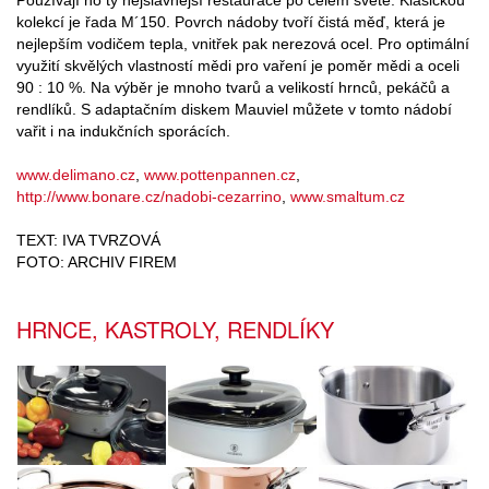
kolekcí je řada M´150. Povrch nádoby tvoří čistá měď, která je
nejlepším vodičem tepla, vnitřek pak nerezová ocel. Pro optimální
využití skvělých vlastností mědi pro vaření je poměr mědi a oceli
90 : 10 %. Na výběr je mnoho tvarů a velikostí hrnců, pekáčů a
rendlíků. S adaptačním diskem Mauviel můžete v tomto nádobí
vařit i na indukčních sporácích.
www.delimano.cz
,
www.pottenpannen.cz
,
http://www.bonare.cz/nadobi-cezarrino
,
www.smaltum.cz
TEXT: IVA TVRZOVÁ
FOTO: ARCHIV FIREM
HRNCE, KASTROLY, RENDLÍKY