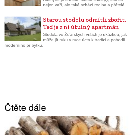
nejen vaří, ale také schází rodina a přátelé.
Starou stodolu odmítli zbořit.
Teď je z ní útulný apartmán
Stodola ve Žďárských vrších je ukázkou, jak
může jít ruku v ruce úcta k tradici a pohodlí
moderního příbytku.
Čtěte dále