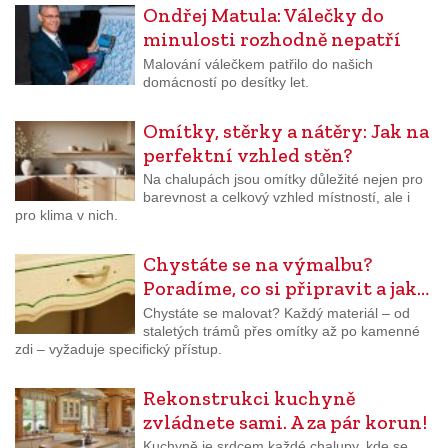
Ondřej Matula: Válečky do
minulosti rozhodně nepatří
Malování válečkem patřilo do našich
domácností po desítky let.
Omítky, stěrky a nátěry: Jak na
perfektní vzhled stěn?
Na chalupách jsou omítky důležité nejen pro
barevnost a celkový vzhled místností, ale i
pro klima v nich.
Chystáte se na výmalbu?
Poradíme, co si připravit a jak…
Chystáte se malovat? Každý materiál – od
staletých trámů přes omítky až po kamenné
zdi – vyžaduje specifický přístup.
Rekonstrukci kuchyně
zvládnete sami. A za pár korun!
Kuchyně je srdcem každé chalupy, kde se