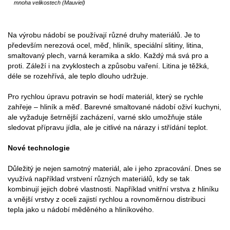
mnoha velikostech (Mauviel)
Na výrobu nádobí se používají různé druhy materiálů. Je to
především nerezová ocel, měď, hliník, speciální slitiny, litina,
smaltovaný plech, varná keramika a sklo. Každý má svá pro a
proti. Záleží i na zvyklostech a způsobu vaření. Litina je těžká,
déle se rozehřívá, ale teplo dlouho udržuje.
Pro rychlou úpravu potravin se hodí materiál, který se rychle
zahřeje – hliník a měď. Barevné smaltované nádobí oživí kuchyni,
ale vyžaduje šetrnější zacházení, varné sklo umožňuje stále
sledovat přípravu jídla, ale je citlivé na nárazy i střídání teplot.
Nové technologie
Důležitý je nejen samotný materiál, ale i jeho zpracování. Dnes se
využívá například vrstvení různých materiálů, kdy se tak
kombinují jejich dobré vlastnosti. Například vnitřní vrstva z hliníku
a vnější vrstvy z oceli zajistí rychlou a rovnoměrnou distribuci
tepla jako u nádobí měděného a hliníkového.