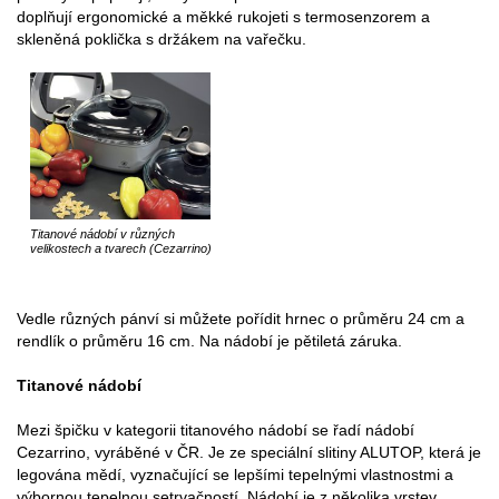
doplňují ergonomické a měkké rukojeti s termosenzorem a
skleněná poklička s držákem na vařečku.
Titanové nádobí v různých
velikostech a tvarech (Cezarrino)
Vedle různých pánví si můžete pořídit hrnec o průměru 24 cm a
rendlík o průměru 16 cm. Na nádobí je pětiletá záruka.
Titanové nádobí
Mezi špičku v kategorii titanového nádobí se řadí nádobí
Cezarrino, vyráběné v ČR. Je ze speciální slitiny ALUTOP, která je
legována mědí, vyznačující se lepšími tepelnými vlastnostmi a
výbornou tepelnou setrvačností. Nádobí je z několika vrstev,