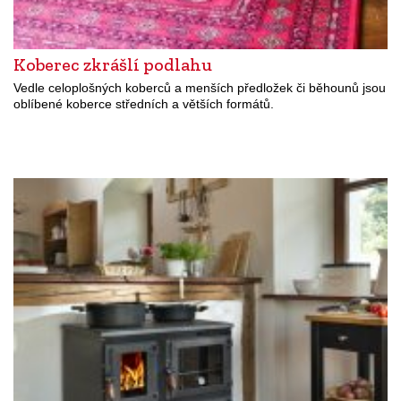
Koberec zkrášlí podlahu
Vedle celoplošných koberců a menších předložek či běhounů jsou
oblíbené koberce středních a větších formátů.