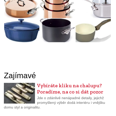
Zajímavé
Vybíráte kliku na chalupu?
Poradíme, na co si dát pozor
Jde o zdánlivě nenápadné detaily, jejichž
promyšlený výběr dodá interiéru i vnějšku
domu styl a originalitu.