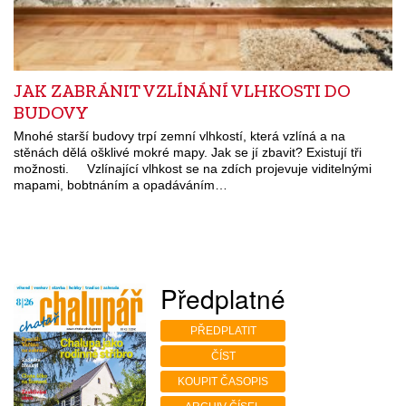
JAK ZABRÁNIT VZLÍNÁNÍ VLHKOSTI DO
BUDOVY
Mnohé starší budovy trpí zemní vlhkostí, která vzlíná a na
stěnách dělá ošklivé mokré mapy. Jak se jí zbavit? Existují tři
možnosti. Vzlínající vlhkost se na zdích projevuje viditelnými
mapami, bobtnáním a opadáváním…
Předplatné
PŘEDPLATIT
ČÍST
KOUPIT ČASOPIS