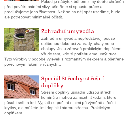
Pokud je nábytek během zimy dobře chráněn
před povětrnostními vlivy, ušetříme si spoustu práce a
prodlužujeme jeho životnost. Než se na něj opět usadíme, bude
ale potřebovat minimálně očistit.
Zahradní umyvadla
Zahradní umyvadla nepředstavují pouze
oblíbenou dekoraci zahrady, chaty nebo
chalupy. Jsou zároveň praktickým doplňkem
všude tam, kde si potřebujeme umýt ruce.
Tyto výrobky v podobě výlevek s rozmanitým dekorem a ošetřené
povrchovým lakem v různých…
Speciál Střechy: střešní
doplňky
Střešní doplňky usnadní údržbu střech i
komínů a mohou zamezit i škodám, které
působí sníh a led. Vyplatí se počítat s nimi při výměně střešní
krytiny, ale můžete jimi doplnit i starou střechu. Praktickým
doplňkem…