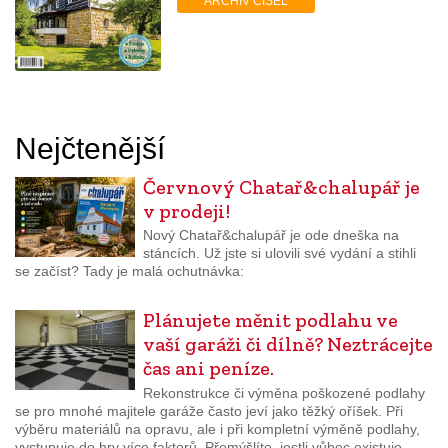
ARCHIV ČÍSEL
Nejčtenější
Červnový Chatař&chalupář je
v prodeji!
Nový Chatař&chalupář je ode dneška na
stáncích. Už jste si ulovili své vydání a stihli
se začíst? Tady je malá ochutnávka:
Plánujete měnit podlahu ve
vaší garáži či dílně? Neztrácejte
čas ani peníze.
Rekonstrukce či výměna poškozené podlahy
se pro mnohé majitele garáže často jeví jako těžký oříšek. Při
výběru materiálů na opravu, ale i při kompletní výměně podlahy,
vystupuje do hry více faktorů. Přemýšlíte, jestli vůbec existuje