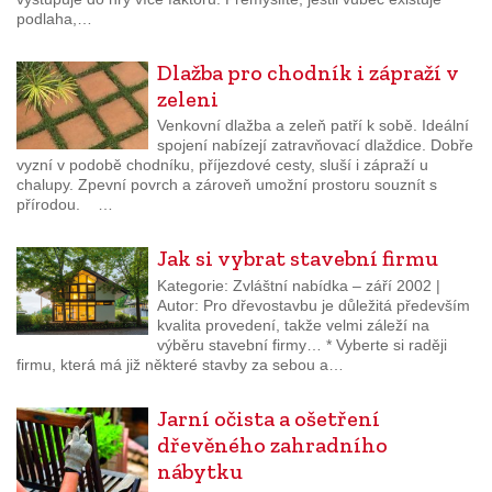
podlaha,…
Dlažba pro chodník i zápraží v
zeleni
Venkovní dlažba a zeleň patří k sobě. Ideální
spojení nabízejí zatravňovací dlaždice. Dobře
vyzní v podobě chodníku, příjezdové cesty, sluší i zápraží u
chalupy. Zpevní povrch a zároveň umožní prostoru souznít s
přírodou. …
Jak si vybrat stavební firmu
Kategorie: Zvláštní nabídka – září 2002 |
Autor: Pro dřevostavbu je důležitá především
kvalita provedení, takže velmi záleží na
výběru stavební firmy… * Vyberte si raději
firmu, která má již některé stavby za sebou a…
Jarní očista a ošetření
dřevěného zahradního
nábytku