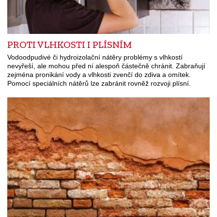
PROTI VLHKOSTI I PLÍSNÍM
Vodoodpudivé či hydroizolační nátěry problémy s vlhkostí
nevyřeší, ale mohou před ní alespoň částečně chránit. Zabraňují
zejména pronikání vody a vlhkosti zvenčí do zdiva a omítek.
Pomocí speciálních nátěrů lze zabránit rovněž rozvoji plísní.