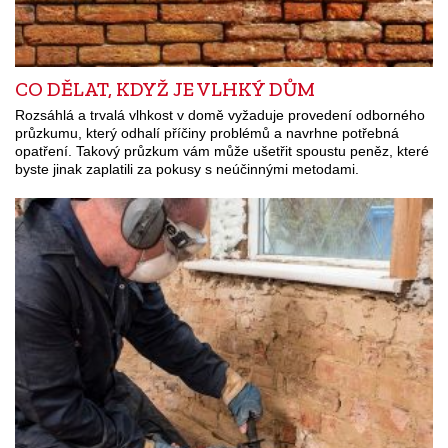
CO DĚLAT, KDYŽ JE VLHKÝ DŮM
Rozsáhlá a trvalá vlhkost v domě vyžaduje provedení odborného
průzkumu, který odhalí příčiny problémů a navrhne potřebná
opatření. Takový průzkum vám může ušetřit spoustu peněz, které
byste jinak zaplatili za pokusy s neúčinnými metodami.