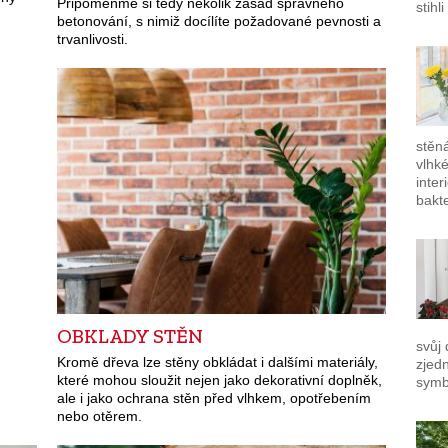
Připomeňme si tedy několik zásad správného
stihl
betonování, s nimiž docílíte požadované pevnosti a
trvanlivosti.
stěná
vlhké
inter
bakte
OBKLADY STĚN
svůj
Kromě dřeva lze stěny obkládat i dalšími materiály,
zjed
které mohou sloužit nejen jako dekorativní doplněk,
sym
ale i jako ochrana stěn před vlhkem, opotřebením
nebo otěrem.