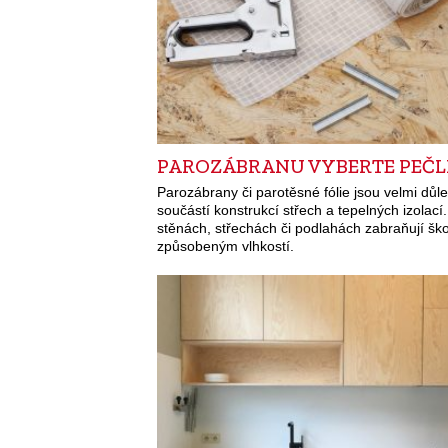
PAROZÁBRANU VYBERTE PEČL
Parozábrany či parotěsné fólie jsou velmi důle
součástí konstrukcí střech a tepelných izolací
stěnách, střechách či podlahách zabraňují š
způsobeným vlhkostí.