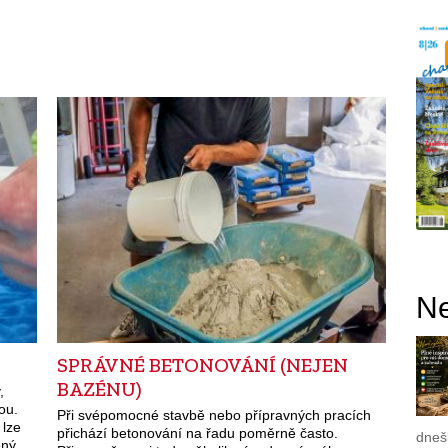
Ne
SPRÁVNÉ BETONOVÁNÍ (NEJEN
BAZÉNU)
,
ou.
Při svépomocné stavbě nebo přípravných pracích
 lze
přichází betonování na řadu poměrně často.
dnešk
ený