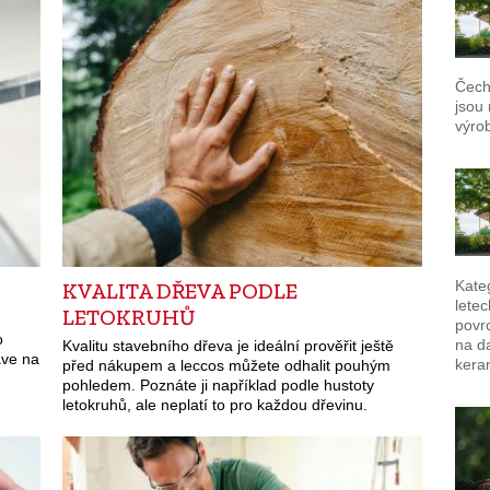
Čech 
jsou 
výro
Kateg
KVALITA DŘEVA PODLE
letec
LETOKRUHŮ
povrc
o
na da
Kvalitu stavebního dřeva je ideální prověřit ještě
ave na
kera
před nákupem a leccos můžete odhalit pouhým
pohledem. Poznáte ji například podle hustoty
letokruhů, ale neplatí to pro každou dřevinu.