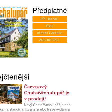
Předplatné
PŘEDPLATIT
ČÍST
KOUPIT ČASOPIS
ARCHIV ČÍSEL
jčtenější
Červnový
Chatař&chalupář je
v prodeji!
Nový Chatař&chalupář je ode
a na stáncích. Už jste si ulovili své vydání a