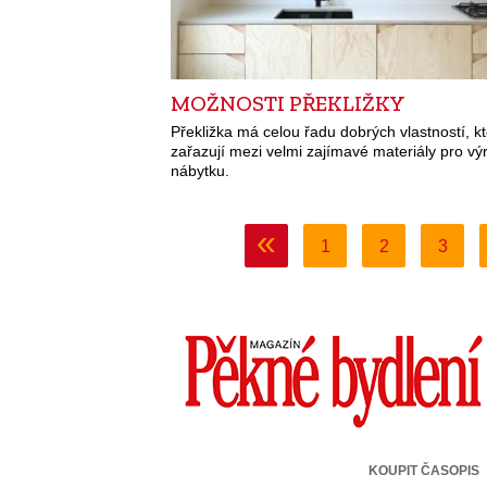
MOŽNOSTI PŘEKLIŽKY
Překližka má celou řadu dobrých vlastností, kte
zařazují mezi velmi zajímavé materiály pro vý
nábytku.
«
1
2
3
KOUPIT ČASOPIS