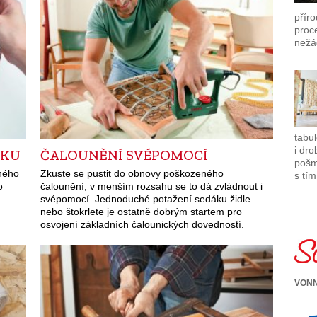
příro
proc
nežá
tabu
i dro
TKU
ČALOUNĚNÍ SVÉPOMOCÍ
pošm
ného
Zkuste se pustit do obnovy poškozeného
s tím
o
čalounění, v menším rozsahu se to dá zvládnout i
svépomocí. Jednoduché potažení sedáku židle
nebo štokrlete je ostatně dobrým startem pro
osvojení základních čalounických dovedností.
VONN