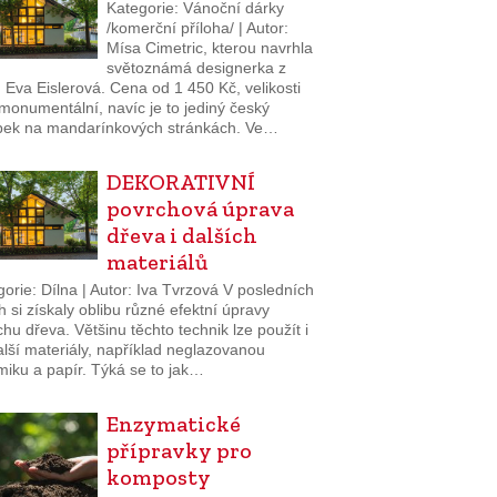
Kategorie: Vánoční dárky
/komerční příloha/ | Autor:
Mísa Cimetric, kterou navrhla
světoznámá designerka z
Eva Eislerová. Cena od 1 450 Kč, velikosti
monumentální, navíc je to jediný český
bek na mandarínkových stránkách. Ve…
DEKORATIVNÍ
povrchová úprava
dřeva i dalších
materiálů
orie: Dílna | Autor: Iva Tvrzová V posledních
h si získaly oblibu různé efektní úpravy
hu dřeva. Většinu těchto technik lze použít i
lší materiály, například neglazovanou
miku a papír. Týká se to jak…
Enzymatické
přípravky pro
komposty