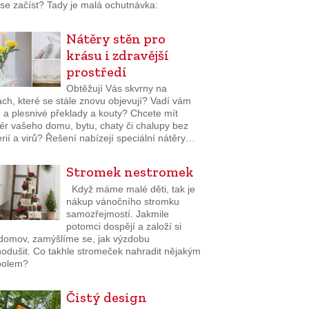
i se začíst? Tady je malá ochutnávka:
Nátěry stěn pro
krásu i zdravější
prostředí
Obtěžují Vás skvrny na
ch, které se stále znovu objevují? Vadí vám
 a plesnivé překlady a kouty? Chcete mít
iér vašeho domu, bytu, chaty či chalupy bez
rií a virů? Řešení nabízejí speciální nátěry…
Stromek nestromek
Když máme malé děti, tak je
nákup vánočního stromku
samozřejmostí. Jakmile
potomci dospějí a založí si
 domov, zamýšlíme se, jak výzdobu
nodušit. Co takhle stromeček nahradit nějakým
bolem?
Čistý design