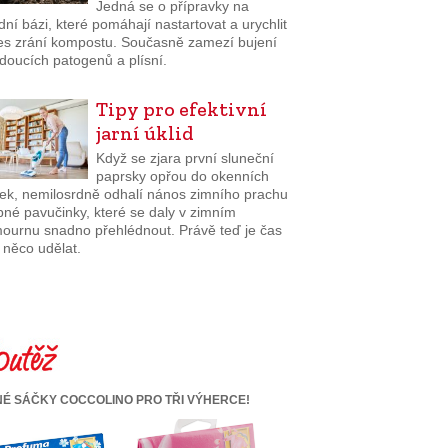
Jedná se o přípravky na
dní bázi, které pomáhají nastartovat a urychlit
es zrání kompostu. Současně zamezí bujení
doucích patogenů a plísní.
Tipy pro efektivní
jarní úklid
Když se zjara první sluneční
paprsky opřou do okenních
lek, nemilosrdně odhalí nános zimního prachu
bné pavučinky, které se daly v zimním
ournu snadno přehlédnout. Právě teď je čas
 něco udělat.
É SÁČKY COCCOLINO PRO TŘI VÝHERCE!