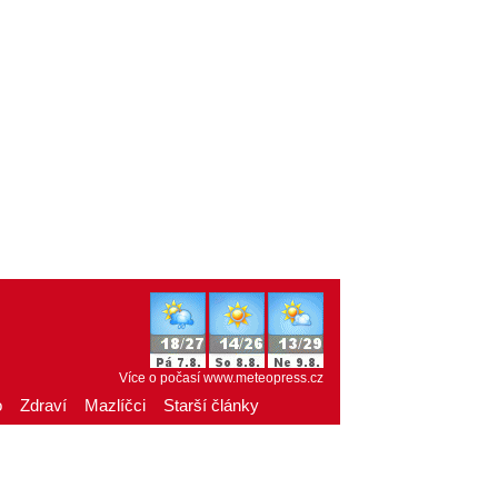
Více o počasí
www.meteopress.cz
o
Zdraví
Mazlíčci
Starší články