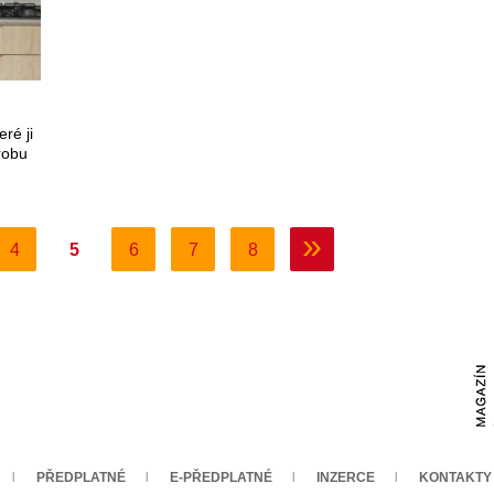
ré ji
robu
»
4
5
6
7
8
PŘEDPLATNÉ
E-PŘEDPLATNÉ
INZERCE
KONTAKTY