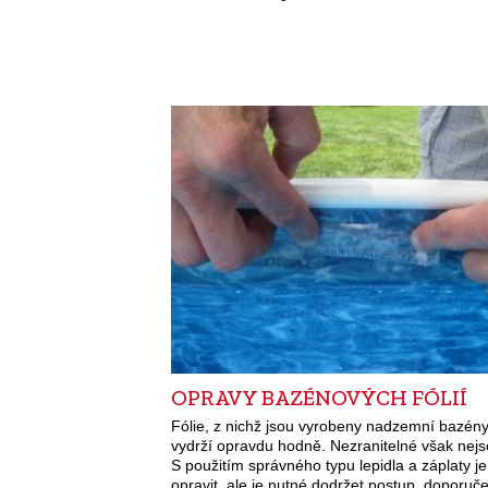
OPRAVY BAZÉNOVÝCH FÓLIÍ
Fólie, z nichž jsou vyrobeny nadzemní bazény
vydrží opravdu hodně. Nezranitelné však nejs
S použitím správného typu lepidla a záplaty je
opravit, ale je nutné dodržet postup, doporuč