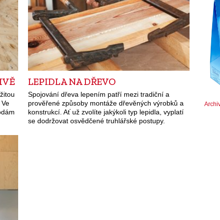
IVĚ
LEPIDLA NA DŘEVO
žitou
Spojování dřeva lepením patří mezi tradiční a
. Ve
prověřené způsoby montáže dřevěných výrobků a
Archi
kodám
konstrukcí. Ať už zvolíte jakýkoli typ lepidla, vyplatí
se dodržovat osvědčené truhlářské postupy.