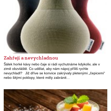
Zahřejí a nevychladnou
Šálek horké kávy nebo čaje si rádi vychutnáme kdykoliv, ale v
zimě obzvláště. Co udělat, aby nám nápoj příliš rychle
nevychladl? Již dříve se konvice zakrývaly pletenými „čepicemi“
nebo šitými poklopy, které měly zabránit…