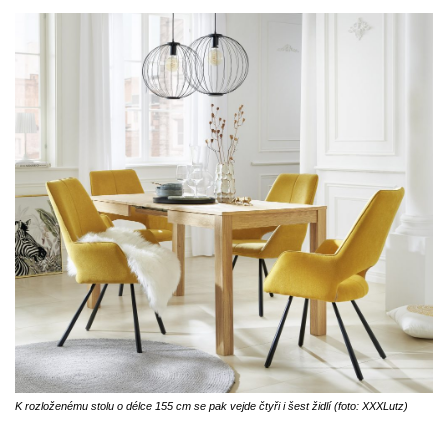
K rozloženému stolu o délce 155 cm se pak vejde čtyři i šest židlí (foto: XXXLutz)