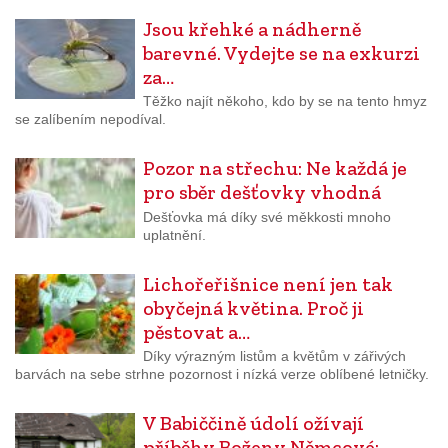
Jsou křehké a nádherně
barevné. Vydejte se na exkurzi
za…
Těžko najít někoho, kdo by se na tento hmyz
se zalíbením nepodíval.
Pozor na střechu: Ne každá je
pro sběr dešťovky vhodná
Dešťovka má díky své měkkosti mnoho
uplatnění.
Lichořeřišnice není jen tak
obyčejná květina. Proč ji
pěstovat a…
Díky výrazným listům a květům v zářivých
barvách na sebe strhne pozornost i nízká verze oblíbené letničky.
V Babiččině údolí ožívají
příběhy Boženy Němcové: