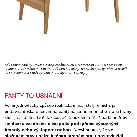
Stůl Filippa značky Rowico z olejovaného dubu o rozměrech 120 × 80 cm velmi
snadno prodloužíme na 165 cm. Přídavná deska je upevněna panty přímo k hraně
stolu, zvednutou ji drží vysunuté hranoly (foto: iodesign)
PANTY TO USNADNÍ
Velmi jednoduchý způsob rozkládání mají stoly, u nichž je
přídavná deska připevněna panty na jednu nebo obě kratší hrany
stolu, visí dolů a tvoří tak částečně bok stolu. V případě potřeby
jen
desku zvedneme a zespodu podepřeme výsuvnými
hranoly nebo výklopnou nohou
. Nevýhodou je, že
ve
složeném stavu nelze k těmto stranám stolu postavit židli
.