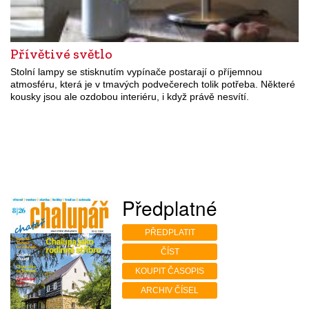
Přívětivé světlo
Stolní lampy se stisknutím vypínače postarají o příjemnou
atmosféru, která je v tmavých podvečerech tolik potřeba. Některé
kousky jsou ale ozdobou interiéru, i když právě nesvítí.
Předplatné
PŘEDPLATIT
ČÍST
KOUPIT ČASOPIS
ARCHIV ČÍSEL