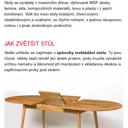
Stoly se vyrábějí z masivního dřeva, dýhované MDF desky,
lamina, skla, kompozitních materiálů, kovu a plastu i z jejich
kombinací. Volit lze mezi stoly kulatými, čtvercovými,
obdélníkovými a oválnými, se čtyřmi nohami, s jednou sloupovou
nohou i s jinak ztvárněným podnožím.
JAK ZVĚTŠIT STŮL
Vedle vzhledu se zajímejte o
způsoby rozkládání stolu
. Ty jsou
různé, někdy stačí téměř jen dotek prstem, jindy musíte vynaložit
určitou námahu a šikovnost při manipulaci s vkládanou deskou a
zajišťovacími prvky pod stolem.