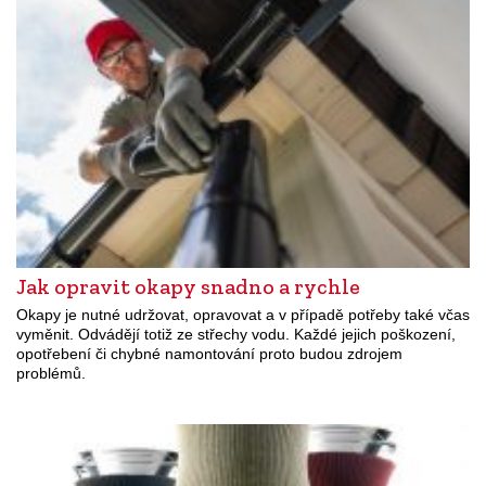
Jak opravit okapy snadno a rychle
Okapy je nutné udržovat, opravovat a v případě potřeby také včas
vyměnit. Odvádějí totiž ze střechy vodu. Každé jejich poškození,
opotřebení či chybné namontování proto budou zdrojem
problémů.