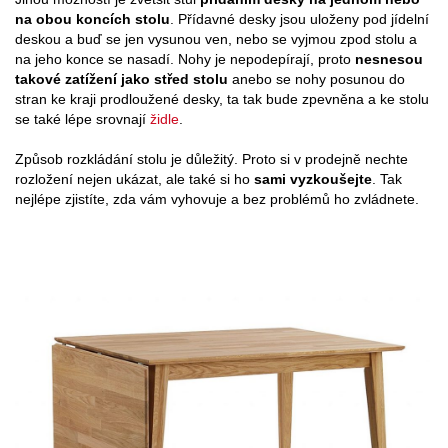
na obou koncích stolu
. Přídavné desky jsou uloženy pod jídelní
deskou a buď se jen vysunou ven, nebo se vyjmou zpod stolu a
na jeho konce se nasadí. Nohy je nepodepírají, proto
nesnesou
takové zatížení jako střed stolu
anebo se nohy posunou do
stran ke kraji prodloužené desky, ta tak bude zpevněna a ke stolu
se také lépe srovnají
židle
.
Způsob rozkládání stolu je důležitý. Proto si v prodejně nechte
rozložení nejen ukázat, ale také si ho
sami vyzkoušejte
. Tak
nejlépe zjistíte, zda vám vyhovuje a bez problémů ho zvládnete.