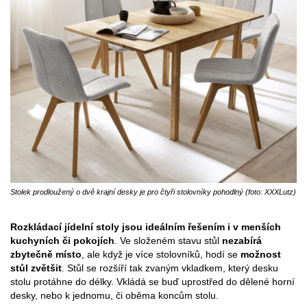
Stolek prodloužený o dvě krajní desky je pro čtyři stolovníky pohodlný (foto: XXXLutz)
Rozkládací jídelní stoly jsou ideálním řešením i v menších
kuchyních či pokojích
. Ve složeném stavu stůl
nezabírá
zbytečně místo
, ale když je více stolovníků, hodí se
možnost
stůl zvětšit
. Stůl se rozšíří tak zvaným vkladkem, který desku
stolu protáhne do délky. Vkládá se buď uprostřed do dělené horní
desky, nebo k jednomu, či oběma koncům stolu.