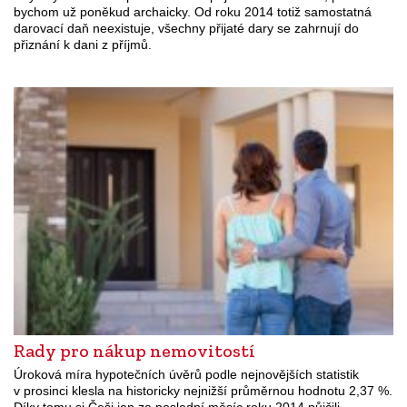
bychom už poněkud archaicky. Od roku 2014 totiž samostatná
darovací daň neexistuje, všechny přijaté dary se zahrnují do
přiznání k dani z příjmů.
Rady pro nákup nemovitostí
Úroková míra hypotečních úvěrů podle nejnovějších statistik
v prosinci klesla na historicky nejnižší průměrnou hodnotu 2,37 %.
Díky tomu si Češi jen za poslední měsíc roku 2014 půjčili