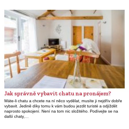
Jak správně vybavit chatu na pronájem?
Máte-li chatu a chcete na ní něco vydělat, musíte ji nejdřív dobře
vybavit. Jedině díky tomu k vám budou jezdit turisté a odjíždět
naprosto spokojení. Není na tom nic složitého. Podívejte se na
další chaty,…