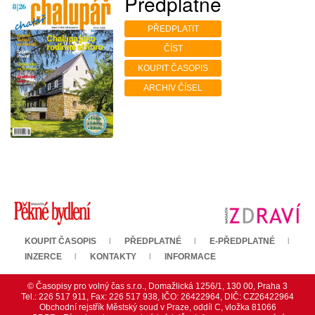
Předplatné
PŘEDPLATIT
ČÍST
KOUPIT ČASOPIS
ARCHIV ČÍSEL
KOUPIT ČASOPIS
PŘEDPLATNÉ
E-PŘEDPLATNÉ
INZERCE
KONTAKTY
INFORMACE
© Časopisy pro volný čas s.r.o., Domažlická 1256/1, 130 00, Praha 3
Tel.: 226 517 911, Fax: 226 517 938, IČO: 26422964, DIČ: CZ26422964
Obchodní rejstřík Městský soud v Praze, oddíl C, vložka 81066