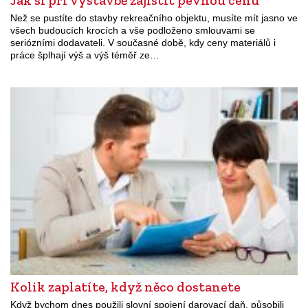
Než se pustíte do stavby rekreačního objektu, musíte mít jasno ve
všech budoucích krocích a vše podloženo smlouvami se
seriózními dodavateli. V současné době, kdy ceny materiálů i
práce šplhají výš a výš téměř ze…
Kolik zaplatíte, když něco dostanete
Když bychom dnes použili slovní spojení darovací daň, působili