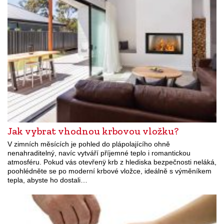
Jak vybrat vhodnou krbovou vložku?
V zimních měsících je pohled do plápolajícího ohně
nenahraditelný, navíc vytváří příjemné teplo i romantickou
atmosféru. Pokud vás otevřenÿ krb z hlediska bezpečnosti neláká,
poohlédněte se po moderní krbové vložce, ideálně s výměníkem
tepla, abyste ho dostali…