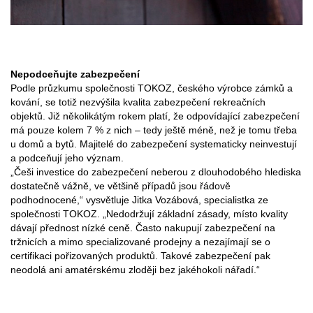
Nepodceňujte zabezpečení
Podle průzkumu společnosti TOKOZ, českého výrobce zámků a
kování, se totiž nezvýšila kvalita zabezpečení rekreačních
objektů. Již několikátým rokem platí, že odpovídající zabezpečení
má pouze kolem 7 % z nich – tedy ještě méně, než je tomu třeba
u domů a bytů. Majitelé do zabezpečení systematicky neinvestují
a podceňují jeho význam.
„Češi investice do zabezpečení neberou z dlouhodobého hlediska
dostatečně vážně, ve většině případů jsou řádově
podhodnocené,“ vysvětluje Jitka Vozábová, specialistka ze
společnosti TOKOZ. „Nedodržují základní zásady, místo kvality
dávají přednost nízké ceně. Často nakupují zabezpečení na
tržnicích a mimo specializované prodejny a nezajímají se o
certifikaci pořizovaných produktů. Takové zabezpečení pak
neodolá ani amatérskému zloději bez jakéhokoli nářadí.“