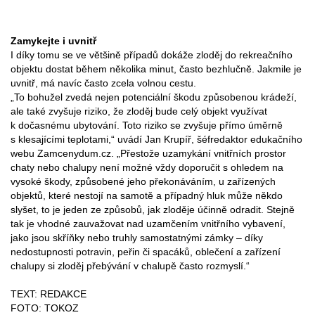
Zamykejte i uvnitř
I díky tomu se ve většině případů dokáže zloděj do rekreačního
objektu dostat během několika minut, často bezhlučně. Jakmile je
uvnitř, má navíc často zcela volnou cestu.
„To bohužel zvedá nejen potenciální škodu způsobenou krádeží,
ale také zvyšuje riziko, že zloděj bude celý objekt využívat
k dočasnému ubytování. Toto riziko se zvyšuje přímo úměrně
s klesajícími teplotami,“ uvádí Jan Krupíř, šéfredaktor edukačního
webu Zamcenydum.cz. „Přestože uzamykání vnitřních prostor
chaty nebo chalupy není možné vždy doporučit s ohledem na
vysoké škody, způsobené jeho překonáváním, u zařízených
objektů, které nestojí na samotě a případný hluk může někdo
slyšet, to je jeden ze způsobů, jak zloděje účinně odradit. Stejně
tak je vhodné zauvažovat nad uzamčením vnitřního vybavení,
jako jsou skříňky nebo truhly samostatnými zámky – díky
nedostupnosti potravin, peřin či spacáků, oblečení a zařízení
chalupy si zloděj přebývání v chalupě často rozmyslí.“
TEXT: REDAKCE
FOTO: TOKOZ