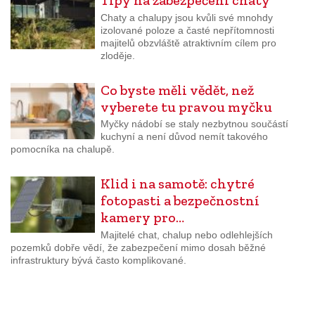
Tipy na zabezpečení chaty
Chaty a chalupy jsou kvůli své mnohdy
izolované poloze a časté nepřítomnosti
majitelů obzvláště atraktivním cílem pro
zloděje.
Co byste měli vědět, než
vyberete tu pravou myčku
Myčky nádobí se staly nezbytnou součástí
kuchyní a není důvod nemít takového
pomocníka na chalupě.
Klid i na samotě: chytré
fotopasti a bezpečnostní
kamery pro…
Majitelé chat, chalup nebo odlehlejších
pozemků dobře vědí, že zabezpečení mimo dosah běžné
infrastruktury bývá často komplikované.