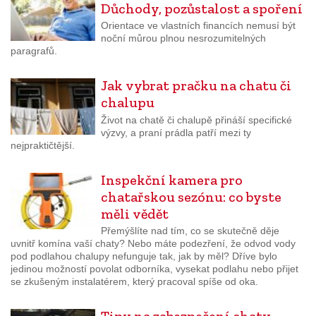
Důchody, pozůstalost a spoření
Orientace ve vlastních financích nemusí být
noční můrou plnou nesrozumitelných
paragrafů.
Jak vybrat pračku na chatu či
chalupu
Život na chatě či chalupě přináší specifické
výzvy, a praní prádla patří mezi ty
nejpraktičtější.
Inspekční kamera pro
chatařskou sezónu: co byste
měli vědět
Přemýšlíte nad tím, co se skutečně děje
uvnitř komína vaší chaty? Nebo máte podezření, že odvod vody
pod podlahou chalupy nefunguje tak, jak by měl? Dříve bylo
jedinou možností povolat odborníka, vysekat podlahu nebo přijet
se zkušeným instalatérem, který pracoval spíše od oka.