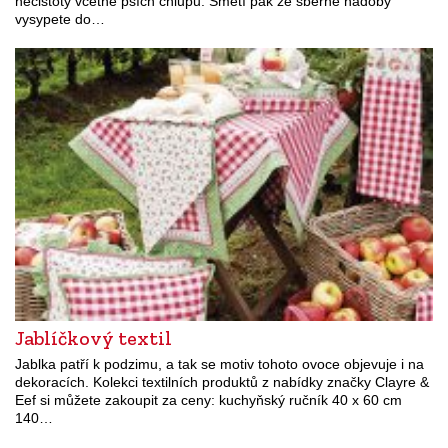
nečistoty včetně psích chlupů. Smetí pak ze sběrné nádoby
vysypete do…
Jablíčkový textil
Jablka patří k podzimu, a tak se motiv tohoto ovoce objevuje i na
dekoracích. Kolekci textilních produktů z nabídky značky Clayre &
Eef si můžete zakoupit za ceny: kuchyňský ručník 40 x 60 cm
140…