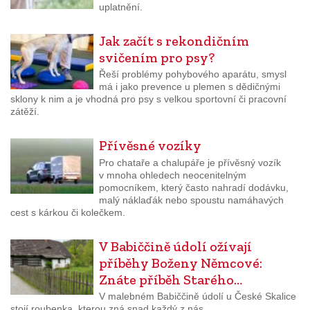
uplatnění.
Jak začít s rekondičním
svičením pro psy?
Řeší problémy pohybového aparátu, smysl
má i jako prevence u plemen s dědičnými
sklony k nim a je vhodná pro psy s velkou sportovní či pracovní
zátěží.
Přívěsné vozíky
Pro chataře a chalupáře je přívěsný vozík
v mnoha ohledech neocenitelným
pomocníkem, který často nahradí dodávku,
malý náklaďák nebo spoustu namáhavých
cest s kárkou či kolečkem.
V Babiččině údolí ožívají
příběhy Boženy Němcové:
Znáte příběh Starého…
V malebném Babiččině údolí u České Skalice
stojí roubenka, kterou zná snad každý z nás.