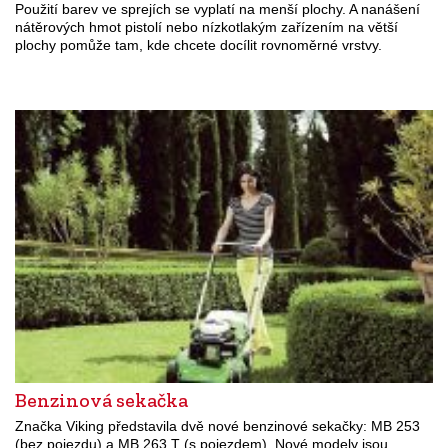
Použití barev ve sprejích se vyplatí na menší plochy. A nanášení
nátěrových hmot pistolí nebo nízkotlakým zařízením na větší
plochy pomůže tam, kde chcete docílit rovnoměrné vrstvy.
Benzinová sekačka
Značka Viking představila dvě nové benzinové sekačky: MB 253
(bez pojezdu) a MB 263 T (s pojezdem). Nové modely jsou