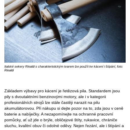
Italské sekery Rinaldi s charakteristickým tvarem lze použít ke kácení i štípání, foto:
Rinaldi
Základem výbavy pro kácení je řetězová pila. Standardem jsou
pily s dvoutaktními benzinovými motory, ale i v kategorii
profesionálních strojů lze stále častěji narazit na pilu
akumulátorovou. Při nákupu si dejte pozor na to, zda jsou v ceně
baterie a nabíječky. A nezapomínejte na ochranné pracovní
pomůcky, ať už jde o brýle, obličejové štíty, rukavice, chrániče
sluchu, kvalitní obuv či odolné oděvy. Nejen řezání, ale i štípání a