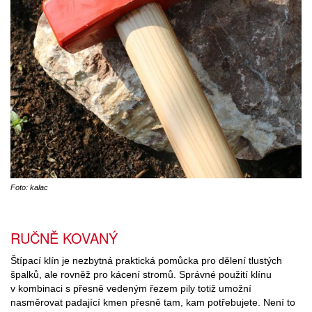
Foto: kalac
RUČNĚ KOVANÝ
Štípací klín je nezbytná praktická pomůcka pro dělení tlustých
špalků, ale rovněž pro kácení stromů. Správné použití klínu
v kombinaci s přesně vedeným řezem pily totiž umožní
nasměrovat padající kmen přesně tam, kam potřebujete. Není to