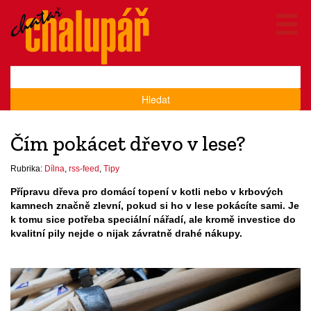
Hledat
Čím pokácet dřevo v lese?
Rubrika:
Dílna
,
rss-feed
,
Tipy
Přípravu dřeva pro domácí topení v kotli nebo v krbových
kamnech značně zlevní, pokud si ho v lese pokácíte sami. Je
k tomu sice potřeba speciální nářadí, ale kromě investice do
kvalitní pily nejde o nijak závratně drahé nákupy.