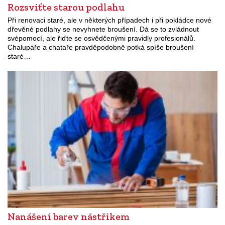
Rozsviťte starou podlahu
Při renovaci staré, ale v některých případech i při pokládce nové
dřevěné podlahy se nevyhnete broušení. Dá se to zvládnout
svépomocí, ale řiďte se osvědčenými pravidly profesionálů.
Chalupáře a chataře pravděpodobně potká spíše broušení
staré…
Nanášení barev nástřikem