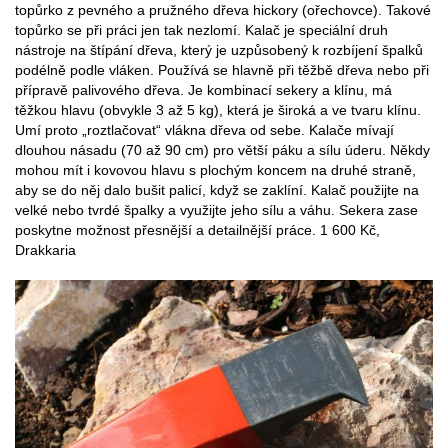
topůrko z pevného a pružného dřeva hickory (ořechovce). Takové
topůrko se při práci jen tak nezlomí. Kalač je speciální druh
nástroje na štípání dřeva, který je uzpůsobený k rozbíjení špalků
podélně podle vláken. Používá se hlavně při těžbě dřeva nebo při
přípravě palivového dřeva. Je kombinací sekery a klínu, má
těžkou hlavu (obvykle 3 až 5 kg), která je široká a ve tvaru klínu.
Umí proto „roztlačovat“ vlákna dřeva od sebe. Kalače mívají
dlouhou násadu (70 až 90 cm) pro větší páku a sílu úderu. Někdy
mohou mít i kovovou hlavu s plochým koncem na druhé straně,
aby se do něj dalo bušit palicí, když se zaklíní. Kalač použijte na
velké nebo tvrdé špalky a využijte jeho sílu a váhu. Sekera zase
poskytne možnost přesnější a detailnější práce. 1 600 Kč,
Drakkaria