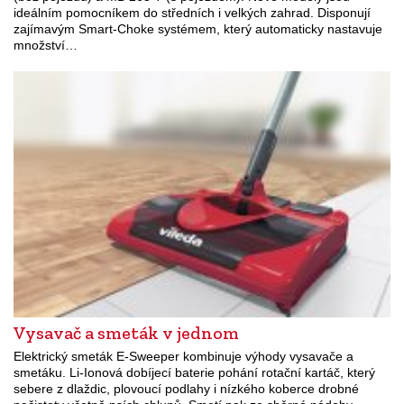
ideálním pomocníkem do středních i velkých zahrad. Disponují
zajímavým Smart-Choke systémem, který automaticky nastavuje
množství…
Vysavač a smeták v jednom
Elektrický smeták E-Sweeper kombinuje výhody vysavače a
smetáku. Li-Ionová dobíjecí baterie pohání rotační kartáč, který
sebere z dlaždic, plovoucí podlahy i nízkého koberce drobné