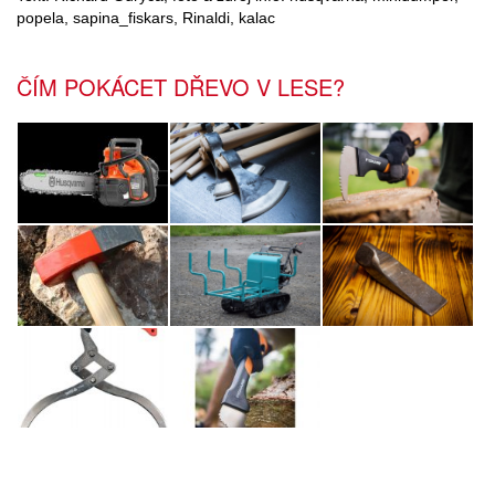
popela, sapina_fiskars, Rinaldi, kalac
ČÍM POKÁCET DŘEVO V LESE?