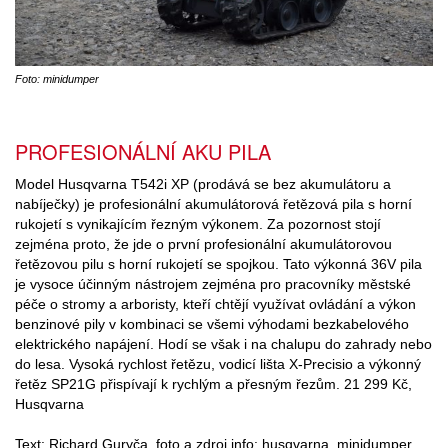
Foto: minidumper
PROFESIONÁLNÍ AKU PILA
Model Husqvarna T542i XP (prodává se bez akumulátoru a
nabíječky) je profesionální akumulátorová řetězová pila s horní
rukojetí s vynikajícím řezným výkonem. Za pozornost stojí
zejména proto, že jde o první profesionální akumulátorovou
řetězovou pilu s horní rukojetí se spojkou. Tato výkonná 36V pila
je vysoce účinným nástrojem zejména pro pracovníky městské
péče o stromy a arboristy, kteří chtějí využívat ovládání a výkon
benzinové pily v kombinaci se všemi výhodami bezkabelového
elektrického napájení. Hodí se však i na chalupu do zahrady nebo
do lesa. Vysoká rychlost řetězu, vodicí lišta X-Precisio a výkonný
řetěz SP21G přispívají k rychlým a přesným řezům. 21 299 Kč,
Husqvarna
Text: Richard Guryča, foto a zdroj info: husqvarna, minidumper,