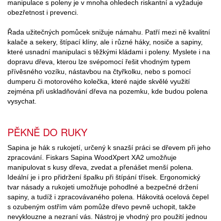
manipulace s poleny je v mnoha ohledech riskantní a vyžaduje
obezřetnost i prevenci.
Řada užitečných pomůcek snižuje námahu. Patří mezi ně kvalitní
kalače a sekery, štípací klíny, ale i různé háky, nosiče a sapiny,
které usnadní manipulaci s těžkými kládami i poleny. Myslete i na
dopravu dřeva, kterou lze svépomocí řešit vhodným typem
přívěsného vozíku, nástavbou na čtyřkolku, nebo s pomocí
dumperu či motorového kolečka, které najde skvělé využití
zejména při uskladňování dřeva na pozemku, kde budou polena
vysychat.
PĚKNĚ DO RUKY
Sapina je hák s rukojetí, určený k snazší práci se dřevem při jeho
zpracování. Fiskars Sapina WoodXpert XA2 umožňuje
manipulovat s kusy dřeva, zvedat a přenášet menší polena.
Ideální je i pro přidržení špalku při štípání třísek. Ergonomický
tvar násady a rukojeti umožňuje pohodlné a bezpečné držení
sapiny, a tudíž i zpracovávaného polena. Hákovitá ocelová čepel
s ozubeným ostřím vám pomůže dřevo pevně uchopit, takže
nevyklouzne a nezraní vás. Nástroj je vhodný pro použití jednou