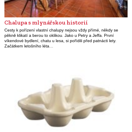
Chalupa s mlynářskou historií
Cesty k pořízení vlastní chalupy nejsou vždy přímé, někdy se
pěkně klikatí a berou to oklikou. Jako u Petry a Jeffa. První
víkendové bydlení, chatu u lesa, si pořídili před patnácti lety.
Začátkem letošního léta…