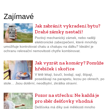
Zajímavé
Jak zabránit vykradení bytu?
Drahé zámky nestačí!
Poctivý mechanický zámek, nebo raději
elektronické zabezpečení, které mnohdy
umožňuje kontrolovat chatu a chalupu na dálku? Ideální je
ochranu rekreační nemovitosti chytře kombinovat.
Jak vyzrát na komáry? Pomůže
hřebíček i skořice
V létě létají, bzučí, bodají, sají, štípají,
posedávají na parapetu, lezou po oknech, po
stole… Jsou dotěrní, neodbytní, zkrátka otravní.
Pozor na střechu: Ne každá je
pro sběr dešťovky vhodná
Dešťovka má díky své měkkosti mnoho