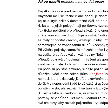
Jakou uzavřít pojistku a na co dát pozor
Pojistka vás sice před nepřízní osudu neochr
Abychom měli skutečně klidné spaní, je dobré
pojistka kryla rizika v dostatečné výši, na dr
rizika a na jejich pokrytí mají pojišťovny vzorc
Tak třeba pojištění pro případ závažného onem
ztráta končetin, se doporučuje pojistná část
se měly připočítat všechny existující dluhy. Pr
samozřejmě se započítáním dluhů. Všechny tyt
Při výběru pojistky samozřejmě zohledněte i v
na veškeré potřeby vaše i vaší rodiny. Také mu
případů pokrývá při optimálním řešení alespo
život nevrátí, ale dodá jistotu, že vaše rodi
Při podpisu pojistné smlouvy si dejte pozor, k
důležitou věcí je tzv. čekací lhůta u
pojištění
ne
nemoci, které existovaly již před uzavřením poj
delší. A v neposlední řadě je důležité si uvědo
pojištění kryta, ale seznámit se také s tzv. vý
„Důležité také je uvědomit si, že uzavřením po
potřeby se v průběhu let mění. Jednou za rok
své smlouvy, aby rozsah pojistného krytí odpov