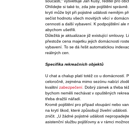
součásti,“ vysvětluje Ján Kusý, ředitel pro ob
Ohlídejte si také to, zda jste pojištěni správn
krytí může být při pojistné události nemilým př
sečíst hodnotu všech movitých věcí v domácnost
cennosti a další vybavení. K podpojištění ale 
abychom ušetřili.
Důležitá je aktualizace již existující smlouvy.
přestože cena majetku jejich domácnosti roste
vybavení. To se dá řešit automatickou indexaci
reálných cen.
Specifika rekreačních objektů
U chat a chalup platí totéž co u domácností. P
celoročně, zejména mimo sezónu nabízí zloděj
kvalitní
zabezpečení
. Dobrý zámek a třeba té
bychom neměli nechávat v opuštěných rekreač
třeba dražší nářadí.
Kromě pojištění pro případ vloupání nebo va
na krytí škod, které způsobují živelní událost
zničit. „U žádné pojistné události nepropadejt
asistenční službu pojišťovny a v rámci možno