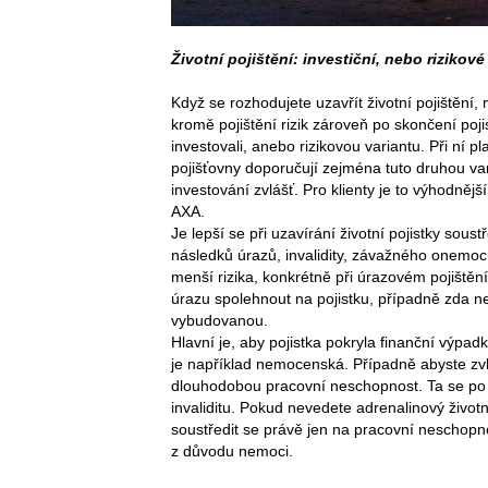
Životní pojištění: investiční, nebo rizikové
Když se rozhodujete uzavřít životní pojištění, 
kromě pojištění rizik zároveň po skončení poji
investovali, anebo rizikovou variantu. Při ní p
pojišťovny doporučují zejména tuto druhou var
investování zvlášť. Pro klienty je to výhodněj
AXA.
Je lepší se při uzavírání životní pojistky soust
následků úrazů, invalidity, závažného onemocn
menší rizika, konkrétně při úrazovém pojištěn
úrazu spolehnout na pojistku, případně zda ne
vybudovanou.
Hlavní je, aby pojistka pokryla finanční výpa
je například nemocenská. Případně abyste zvlá
dlouhodobou pracovní neschopnost. Ta se po
invaliditu. Pokud nevedete adrenalinový život
soustředit se právě jen na pracovní neschopnost
z důvodu nemoci.