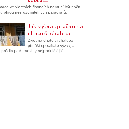
tace ve vlastních financích nemusí být noční
u plnou nesrozumitelných paragrafů.
Jak vybrat pračku na
chatu či chalupu
Život na chatě či chalupě
přináší specifické výzvy, a
 prádla patří mezi ty nejpraktičtější.