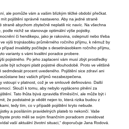
ání, ale pomůže vám a vašim blízkým těžké období přečkat.
 mít pojištění správně nastaveno. Aby na jedné straně
uhé straně abychom zbytečně neplatili nic navíc. Na všechna
e, podle nichž se stanovuje optimální výše pojistky.
ocnění či hendikepu, jako je rakovina, oslepnutí nebo třeba
ka ve výši trojnásobku průměrného ročního příjmu, k němuž by
o případ invalidity počítejte s desetinásobkem ročního příjmu,
o varianty s vámi kvalitní poradce probere.
ýši pojistného. Po jeho zaplacení vám musí zbýt prostředky
síte být schopni platit pojistné dlouhodobě. Proto ve většině
ň sedmdesát procent uvedeného. Pojištění sice zdraví ani
na nezůstane bez vašich příjmů nezabezpečena.
dy vstoupí v platnost, což je ve smlouvě definováno. Další
mocí. Slouží k tomu, aby nebylo vypláceno plnění za
ištění. Tato lhůta bývá zpravidla tříměsíční, ale může být i
mit, že podstatné je vědět nejen to, která rizika budou z
lukami, tedy tím, co v případě pojištění kryto nebude.
jistky a posíláním pravidelných plateb to nekončí. Vaše
 byste proto měli se svým finančním poradcem zrevidovat
ídal vaší aktuální životní situaci,“ doporučuje Jana Rodová.