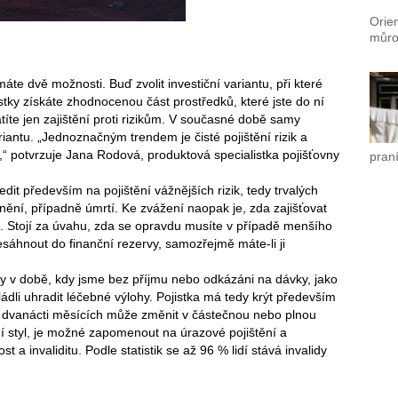
Orien
můro
máte dvě možnosti. Buď zvolit investiční variantu, při které
stky získáte zhodnocenou část prostředků, které jste do ní
latíte jen zajištění proti rizikům. V současné době samy
iantu. „Jednoznačným trendem je čisté pojištění rizik a
ší,“ potvrzuje Jana Rodová, produktová specialistka pojišťovny
praní
ředit především na pojištění vážnějších rizik, tedy trvalých
ění, případně úmrtí. Ke zvážení naopak je, zda zajišťovat
í. Stojí za úvahu, zda se opravdu musíte v případě menšího
sáhnout do finanční rezervy, samozřejmě máte-li ji
dky v době, kdy jsme bez příjmu nebo odkázáni na dávky, jako
dli uhradit léčebné výlohy. Pojistka má tedy krýt především
 dvanácti měsících může změnit v částečnou nebo plnou
ní styl, je možné zapomenout na úrazové pojištění a
 a invaliditu. Podle statistik se až 96 % lidí stává invalidy