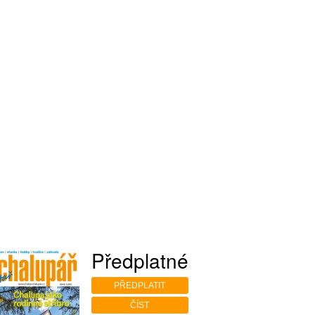
Předplatné
PŘEDPLATIT
ČÍST