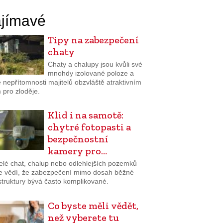
jímavé
Tipy na zabezpečení
chaty
Chaty a chalupy jsou kvůli své
mnohdy izolované poloze a
 nepřítomnosti majitelů obzvláště atraktivním
 pro zloděje.
Klid i na samotě:
chytré fotopasti a
bezpečnostní
kamery pro…
telé chat, chalup nebo odlehlejších pozemků
e vědí, že zabezpečení mimo dosah běžné
struktury bývá často komplikované.
Co byste měli vědět,
než vyberete tu