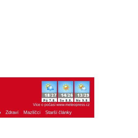
Více o počasí
www.meteopress.cz
o
Zdraví
Mazlíčci
Starší články