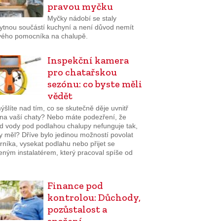
pravou myčku
Myčky nádobí se staly
ytnou součástí kuchyní a není důvod nemít
vého pomocníka na chalupě.
Inspekční kamera
pro chatařskou
sezónu: co byste měli
vědět
šlíte nad tím, co se skutečně děje uvnitř
na vaší chaty? Nebo máte podezření, že
d vody pod podlahou chalupy nefunguje tak,
y měl? Dříve bylo jedinou možností povolat
níka, vysekat podlahu nebo přijet se
eným instalatérem, který pracoval spíše od
Finance pod
kontrolou: Důchody,
pozůstalost a
spoření