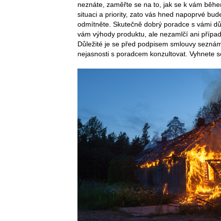
neznáte, zaměřte se na to, jak se k vám běhe
situaci a priority, zato vás hned napoprvé bud
odmítněte. Skutečně dobrý poradce s vámi důk
vám výhody produktu, ale nezamlčí ani případ
Důležité je se před podpisem smlouvy seznámi
nejasnosti s poradcem konzultovat. Vyhnete