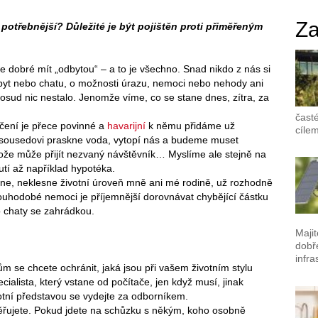
Za
e potřebnější? Důležité je být pojištěn proti přiměřeným
je dobré mít „odbytou“ – a to je všechno. Snad nikdo z nás si
 byt nebo chatu, o možnosti úrazu, nemoci nebo nehody ani
dosud nic nestalo. Jenomže víme, co se stane dnes, zítra, za
časté
čení je přece povinné a
havarijní
k němu přidáme už
cílem
ž sousedovi praskne voda, vytopí nás a budeme muset
tože může přijít nezvaný návštěvník… Myslíme ale stejně na
utí až například hypotéka.
ane, neklesne životní úroveň mně ani mé rodině, už rozhodně
dlouhodobé nemoci je příjemnější dorovnávat chybějící částku
bo chaty se zahrádkou.
Maji
dobř
infra
kům se chcete ochránit, jaká jsou při vašem životním stylu
ialista, který vstane od počítače, jen když musí, jinak
otní představou se vydejte za odborníkem.
ěřujete. Pokud jdete na schůzku s někým, koho osobně