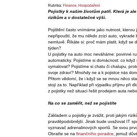
Rubrika:
Finance
,
Hospodaření
Pojistky k našim životům patří. Která je al
rizikům a v dostatečné výši.
Pojištění často vnímáme jako nutnost, kterou 
nepřipouští, že mu někdo zcizí auto, vykrade
nemluvě. Říkáte si: proč mám platit, když se 
týden?
U pojistky na auto moc neváháme: povinné ru
automaticky. Pojistíme si domácnost: co kdy
vymalovat? Pojistíme si chatu či chalupu, pro
svoje zdraví? Mnohdy ne a k pojistce nás don
Přitom vědomí, že i když se se mnou něco st
stojí za to. Například při výpadku příjmu při 
z pojistky než situaci řešit prodejem auta ne
Na co se zaměřit, než se pojistíte
Základem u pojistky je zvážit, proti jakým rizi
pravděpodobnější. Jinak bude uvažovat IT spec
vyznavač adrenalinových sportů. Se svou prv
Obraťte se na
finančního poradce
, jemuž dův