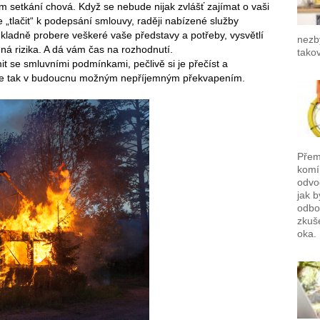
m setkání chová. Když se nebude nijak zvlášť zajímat o vaši
e „tlačit“ k podepsání smlouvy, raději nabízené služby
ladně probere veškeré vaše představy a potřeby, vysvětlí
nezb
ná rizika. A dá vám čas na rozhodnutí.
tako
t se smluvními podmínkami, pečlivě si je přečíst a
 se tak v budoucnu možným nepříjemným překvapením.
Přemý
komí
odvo
jak b
odbor
zkuš
oka.