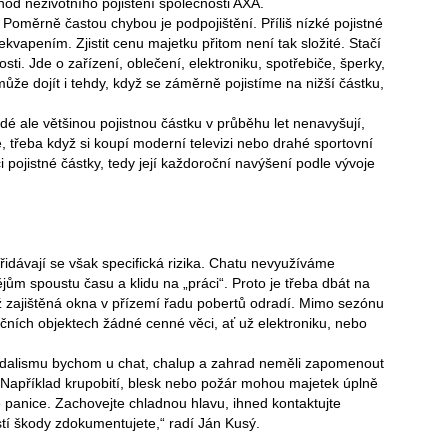
chod neživotního pojištění společnosti AXA.
ě. Poměrně častou chybou je podpojištění. Příliš nízké pojistné
ekvapením. Zjistit cenu majetku přitom není tak složité. Stačí
i. Jde o zařízení, oblečení, elektroniku, spotřebiče, šperky,
může dojít i tehdy, když se záměrně pojistíme na nižší částku,
 Lidé ale většinou pojistnou částku v průběhu let nenavyšují,
, třeba když si koupí moderní televizi nebo drahé sportovní
 pojistné částky, tedy její každoroční navýšení podle vývoje
řidávají se však specifická rizika. Chatu nevyužíváme
ům spoustu času a klidu na „práci“. Proto je třeba dbát na
ž zajištěná okna v přízemí řadu pobertů odradí. Mimo sezónu
ních objektech žádné cenné věci, ať už elektroniku, nebo
ndalismu bychom u chat, chalup a zahrad neměli zapomenout
i. Například krupobití, blesk nebo požár mohou majetek úplně
e panice. Zachovejte chladnou hlavu, ihned kontaktujte
stí škody zdokumentujete,“ radí Ján Kusý.