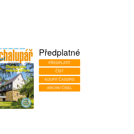
Předplatné
PŘEDPLATIT
ČÍST
KOUPIT ČASOPIS
ARCHIV ČÍSEL