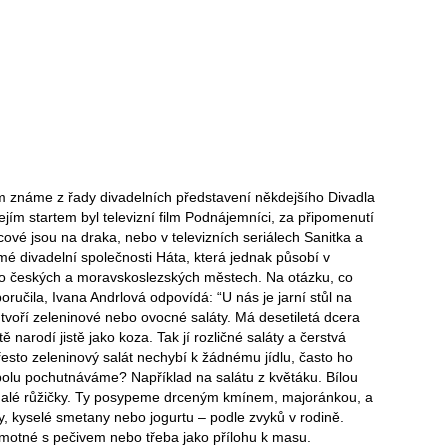
 známe z řady divadelních představení někdejšího Divadla
 Jejím startem byl televizní film Podnájemníci, za připomenutí
ncové jsou na draka, nebo v televizních seriálech Sanitka a
é divadelní společnosti Háta, která jednak působí v
po českých a moravskoslezských městech. Na otázku, co
učila, Ivana Andrlová odpovídá: “U nás je jarní stůl na
 tvoří zeleninové nebo ovocné saláty. Má desetiletá dcera
narodí jistě jako koza. Tak jí rozličné saláty a čerstvá
řesto zeleninový salát nechybí k žádnému jídlu, často ho
spolu pochutnáváme? Například na salátu z květáku. Bílou
malé růžičky. Ty posypeme drceným kmínem, majoránkou, a
kyselé smetany nebo jogurtu – podle zvyků v rodině.
otné s pečivem nebo třeba jako přílohu k masu.