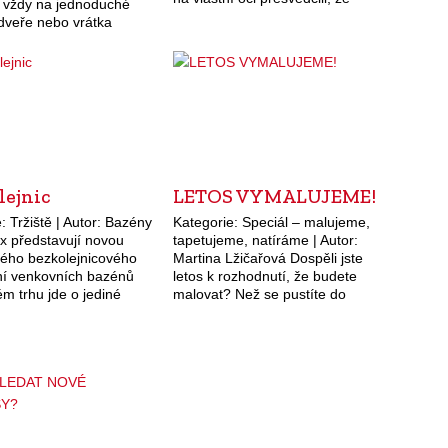
e vždy na jednoduché
zahrada může být uspořádána
dveře nebo vrátka
ve všech svých detailech v
 Zvláště když je
harmonickém souladu…
eme zavírat pouze z
lejnic
LETOS VYMALUJEME!
: Tržiště | Autor: Bazény
Kategorie: Speciál – malujeme,
x představují novou
tapetujeme, natíráme | Autor:
kého bezkolejnicového
Martina Lžičařová Dospěli jste
ní venkovních bazénů
letos k rozhodnutí, že budete
m trhu jde o jediné
malovat? Než se pustíte do
 zastřešení, které
práce, společně si zopakujme,
je kolejnicovou
jak postupovat. Nejprve zjistíme,
i). Nízká střecha
v jakém stavu je podklad.…
vodní plochu s
 diskrétností.
á…