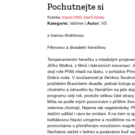
Pochutnejte si
Rubrika:
Import 2000
,
Starší články
Kategorie:
Vaříme |
Autor:
VS
s Ivanou Andrlovou
Filmovou a divadelní herečkou
Temperamentní herečku s mladistým projevem
Jiřího Wolkra, z filmů i televizních inscenací.
stojí role Příliš mladí na lásku, v pohádce Pri
Dobrá voda. V současnosti je členkou Soukrom
pražském Branickém divadle, jednak kočuje 
chutného a zdravého by čtenářům na jaře dopor
programu celý rok, protože velkou část stravy
Míša se podle mých pozorování v příštím životě 
zelenina chutnají. Nejsme ale vegetariánky. P
stačím udělat i ráno ke snídani. A na čem si 
květákovou hlavici umyjeme a rozdělíme na 
promícháme s přiměřeným množstvím majolky, 
Necháme uležet v lednici a podáváme buď sam