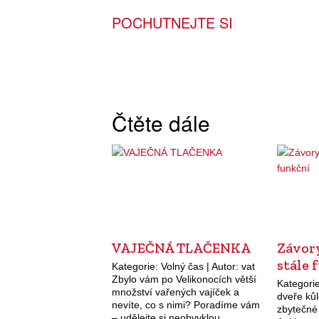
POCHUTNEJTE SI
Čtěte dále
VAJEČNÁ TLAČENKA
Závory
stále 
Kategorie: Volný čas | Autor: vat
Zbylo vám po Velikonocích větší
Kategorie
množství vařených vajíček a
dveře kůl
nevíte, co s nimi? Poradíme vám
zbytečné 
– udělejte si neobvyklou