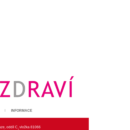
INFORMACE
ze, oddíl C, vložka 81066