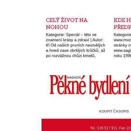
CELÝ ŽIVOT NA
KDE 
NOHOU
PŘEDP
Kategorie: Speciál – léto ve
Kategorie
znamení krásy a zdraví | Autor:
www.mvcr
tři Od našich prvních nesmělých
stránky m
a hned zase zbrklých krůčků, až
www.sagi
po rozvážnou chůzi kmetů,
roku 199
zkrátka po celý život se
mezináro
spoléháme na nohy. Rčení:…
předpisy
týdnech 
zdarma p
KOUPIT ČASOPIS
Tel.: 226 517 911, Fax: 