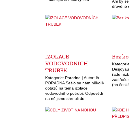
Ani by s
pochoutku: vaječnou tlačenku.
dřevěné 
Její příprava je snadná a rychlá –
nehodily.
…
potřebuj
jedné…
IZOLACE
Bez ko
VODOVODNÍCH
Kategorie
TRUBEK
Desjoyau
řadu níz
Kategorie: Poradna | Autor: lh
zastřeše
PORADNA Sešlo se nám několik
(na české
dotazů na téma izolace
obloukové
vodovodního potrubí. Odpovědi
nevyžadu
na ně jsme shrnuli do
konstrukc
následujících odstavců: Důvody,
ochrání 
proč se vodovodní trubky opatřují
maximální
izolací, jsou dva; jedním je…
Zaoblen