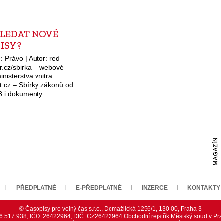
HLEDAT NOVÉ
ISY?
: Právo | Autor: red
.cz/sbirka – webové
inisterstva vnitra
t.cz – Sbírky zákonů od
8 i dokumenty
dní www.sbirka.cz –
 vydané v posledních 4
www.sbirkazakonu.cz –
ředpisy mladší 40…
PŘEDPLATNÉ
E-PŘEDPLATNÉ
INZERCE
KONTAKTY
© Časopisy pro volný čas s.r.o., Domažlická 1256/1, 130 00, Praha 3
226 517 938, IČO: 26422964, DIČ: CZ26422964 Obchodní rejstřík Městský soud v Pra