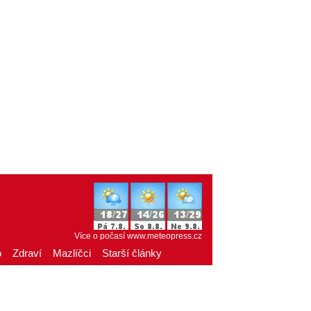
Více o počasí
www.meteopress.cz
o
Zdraví
Mazlíčci
Starší články