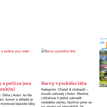
 a petlice jsou
Barvy vysokého léta
funkční
Kategorie: Chatař & chalupář –
kouzlo zahrady | Autor: Martina
: Dílna | Autor: ita Na
Lžičařová V jedné zahradě
en, komor a sklípků je
nedaleko zámku Sychrov jsme se
montovat klasické kliky.
na vlastní oči přesvědčili, že