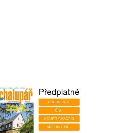
Předplatné
PŘEDPLATIT
ČÍST
KOUPIT ČASOPIS
ARCHIV ČÍSEL