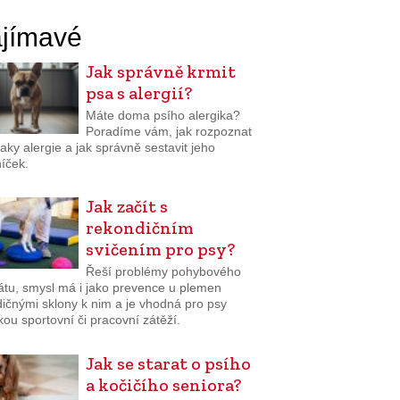
jímavé
Jak správně krmit
psa s alergií?
Máte doma psího alergika?
Poradíme vám, jak rozpoznat
aky alergie a jak správně sestavit jeho
níček.
Jak začít s
rekondičním
svičením pro psy?
Řeší problémy pohybového
átu, smysl má i jako prevence u plemen
dičnými sklony k nim a je vhodná pro psy
kou sportovní či pracovní zátěží.
Jak se starat o psího
a kočičího seniora?