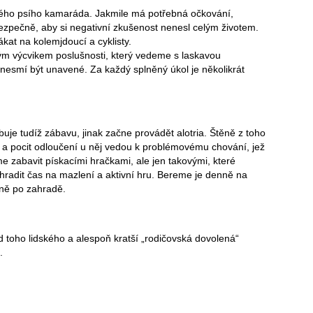
lého psího kamaráda. Jakmile má potřebná očkování,
zpečně, aby si negativní zkušenost nenesl celým životem.
kat na kolemjdoucí a cyklisty.
m výcvikem poslušnosti, který vedeme s laskavou
 nesmí být unavené. Za každý splněný úkol je několikrát
buje tudíž zábavu, jinak začne provádět alotria. Štěně z toho
a pocit odloučení u něj vedou k problémovému chování, jež
e zabavit pískacími hračkami, ale jen takovými, které
radit čas na mazlení a aktivní hru. Bereme je denně na
lně po zahradě.
od toho lidského a alespoň kratší „rodičovská dovolená“
.