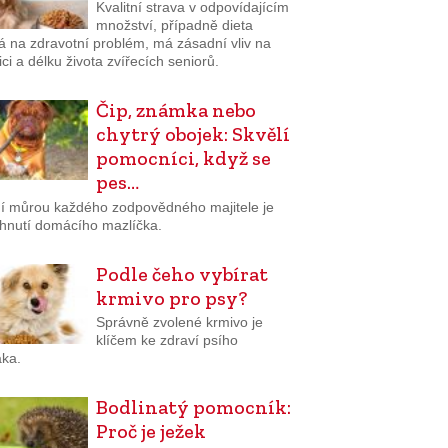
Kvalitní strava v odpovídajícím
množství, případně dieta
á na zdravotní problém, má zásadní vliv na
ci a délku života zvířecích seniorů.
Čip, známka nebo
chytrý obojek: Skvělí
pomocníci, když se
pes…
í můrou každého zodpovědného majitele je
hnutí domácího mazlíčka.
Podle čeho vybírat
krmivo pro psy?
Správně zvolené krmivo je
klíčem ke zdraví psího
áka.
Bodlinatý pomocník:
Proč je ježek