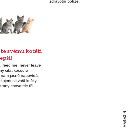
zdravotní potíže.
jte svému kotěti
lepší!
, feed me, never leave
ný citát kocoura
a nám jasně napovídá,
kojenosti vaší kočky
strany chovatele tři
věci: láska, krmení a
Pojďte se společně
odívat,…