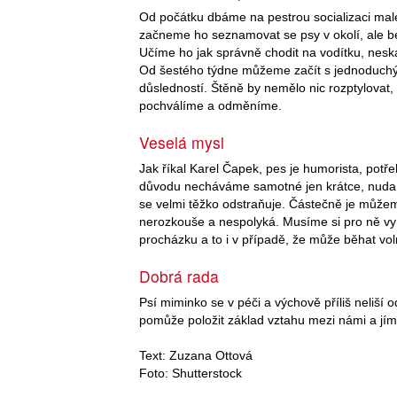
Od počátku dbáme na pestrou socializaci ma
začneme ho seznamovat se psy v okolí, ale be
Učíme ho jak správně chodit na vodítku, neská
Od šestého týdne můžeme začít s jednoduchý
důsledností. Štěně by nemělo nic rozptylovat,
pochválíme a odměníme.
Veselá mysl
Jak říkal Karel Čapek, pes je humorista, potře
důvodu necháváme samotné jen krátce, nuda 
se velmi těžko odstraňuje. Částečně je můžem
nerozkouše a nespolyká. Musíme si pro ně vyh
procházku a to i v případě, že může běhat vo
Dobrá rada
Psí miminko se v péči a výchově příliš neliší 
pomůže položit základ vztahu mezi námi a jím
Text: Zuzana Ottová
Foto: Shutterstock