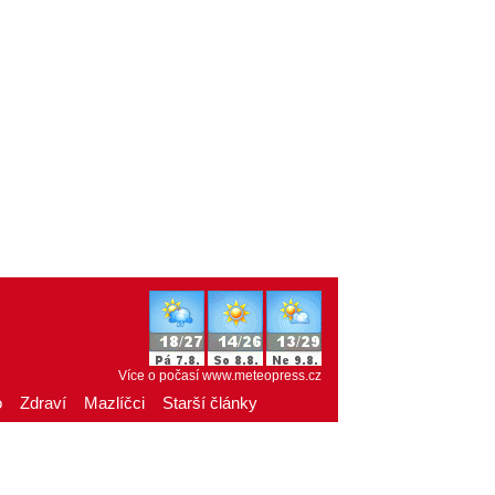
Více o počasí
www.meteopress.cz
o
Zdraví
Mazlíčci
Starší články