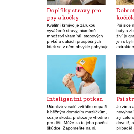
Doplňky stravy pro
Dobrot
psy a kočky
kočič
Kvalitní krmivo je zárukou
Psi sice 
vyvážené stravy, nicméně
boty a zb
množství vitamínů, stopových
živí je g
prvků a dalších prospěšných
je i s byl
látek se v něm obvykle pohybuje
extraktem
na spodní hranici prevence.
žrádlo! P
Podávat je proto musíme
zvířecím parťákům formou
doplňků stravy.
Inteligentní potkan
Psí st
Učenlivé veselé zvířátko nepatří
Je zima a
k běžným domácím mazlíčkům,
nevyhnal“
což je škoda, protože je vhodné i
žijí celo
pro děti. Může za to jeho pověst
dovnitř, 
škůdce. Zapomeňte na ni.
případě! 
proto jim