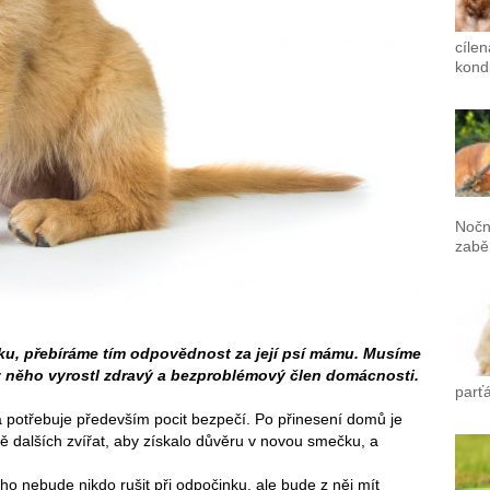
cílen
kondi
Nočn
zabě
u, přebíráme tím odpovědnost za její psí mámu. Musíme
 z něho vyrostl zdravý a bezproblémový člen domácnosti.
parť
 potřebuje především pocit bezpečí. Po přinesení domů je
ě dalších zvířat, aby získalo důvěru v novou smečku, a
ho nebude nikdo rušit při odpočinku, ale bude z něj mít