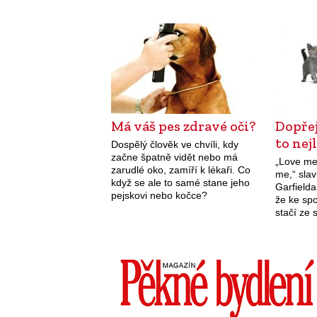
u…
Má váš pes zdravé oči?
Dopře
to nej
Dospělý člověk ve chvíli, kdy
začne špatně vidět nebo má
„Love me
zarudlé oko, zamíří k lékaři. Co
me,“ slav
když se ale to samé stane jeho
Garfield
pejskovi nebo kočce?
že ke spo
Zarudlé oko může znamenat
stačí ze 
cokoliv od triviální…
základní 
věrnost. 
s námi p