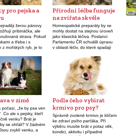
y pro pejska a
Přírodní léčba funguje
ku
na zvířata skvěle
nejraději žerou pánovy
Homeopatické preparáty by se
ožňují pribináčka, ale
mohly dostat na stejnou úroveň
ranulovaná strava. Pokud
jako klasická léčiva. Poslanci
inkami a třeba i s
Parlamentu ČR schválili úpravu
 z mořských ryb, je to
v oblasti léčiv, do které spadají
si (a kočky) netuší, že…
homeopatika. Pokud právní
norma projde celým legislativním
procesem, narovnají se
podmínky prodeje
homeopatických…
rava v zimě
Podle čeho vybírat
krmivo pro psy?
 počasí, „že by psa ven
. Co ale s pejsky, kteří
Správně zvolené krmivo je klíčem
ročně venku? Brát je
ke zdraví psího parťáka. Při
aby se ohřáli? V žádném
výběru musíte brát v potaz věk,
Jsou zvyklí venku, a
kondici, aktivitu i případné
 příležitostné hýčkání