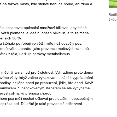
e na takové místo, kde štěněti nebude horko, ani zima a
Bodl
škůd
lo obsahovat optimální množství bílkovin, aby štěně
větší plemena je ideální obsah bílkovin, a to zejména
menších 30 %.
ou štěňata potřebují ve větší míře než dospělý pes.
ici močového aparátu, jako prevence močových kamenů,
átek z těla, udržuje správný metabolismus.
měchýř ani smysl pro čistotnost. Vyhradíme proto doma
tavíme vždy, když začne vykazovat nutkání k vyprázdnění.
diny, nejlépe hned po probuzení, jídle, hře apod. Když
 pamlskem. S neočkovaným štěnětem se ale vyhýbáme
vystavili riziku přenosu chorob.
chom psa měli nechat očkovat proti dalším nebezpečným
spiróza atd. Důležité je také pravidelné odčervení.