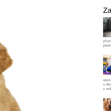
Za
přízn
jídel
apar
s dě
s vel