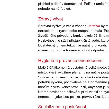
přehled o dění v domácnosti. Pelíšek umístím
nebude na ně foukat.
Zdravý vývoj
Správná výživa je zcela zásadní.
Krmivo
by mě
nerostlo moc rychle nebo naopak pomalu. Pro 
živočišného původu, v krmivu okolo 27 %, u 
Nezbytností je stálý přístup k čisté vodě, kter
Dostatečný příjem tekutin je nutný pro kond
rovněž podporuje trávení a odvod odpadních l
Hygiena a prevence onemocnění
Malé štěňátko nemá dostatečně velký močový 
místo, které vyložíme plenami, na něž je pos
Současně ho venčíme, ze začátku každé dvě ho
potřebu vykoná, pochválíme ho a odměníme
místům s větší koncentrací psů, abychom je ne
Kromě povinného očkování proti vzteklině by
nemocem, jako jsou psinka, parvoviróza, lepto
Socializace a poslušnost