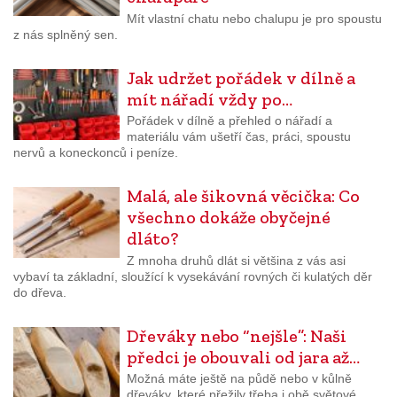
Mít vlastní chatu nebo chalupu je pro spoustu
z nás splněný sen.
Jak udržet pořádek v dílně a
mít nářadí vždy po…
Pořádek v dílně a přehled o nářadí a
materiálu vám ušetří čas, práci, spoustu
nervů a koneckonců i peníze.
Malá, ale šikovná věcička: Co
všechno dokáže obyčejné
dláto?
Z mnoha druhů dlát si většina z vás asi
vybaví ta základní, sloužící k vysekávání rovných či kulatých děr
do dřeva.
Dřeváky nebo “nejšle”: Naši
předci je obouvali od jara až…
Možná máte ještě na půdě nebo v kůlně
dřeváky, které přežily třeba i obě světové