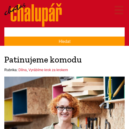
Hledat
Patinujeme komodu
Rubrika:
Dílna
,
Vyrábíme krok za krokem