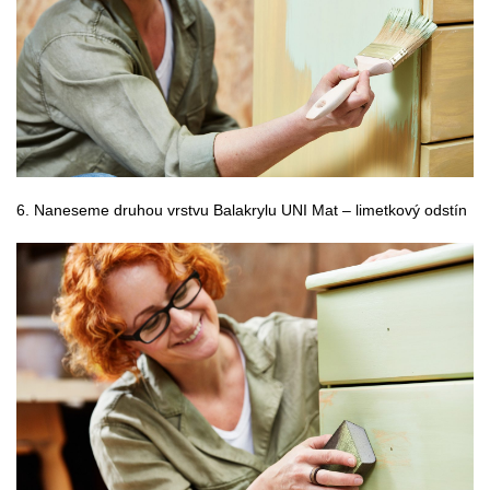
6. Naneseme druhou vrstvu Balakrylu UNI Mat – limetkový odstín