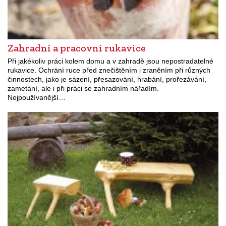
Zahradní a pracovní rukavice
Při jakékoliv práci kolem domu a v zahradě jsou nepostradatelné
rukavice. Ochrání ruce před znečištěním i zraněním při různých
činnostech, jako je sázení, přesazování, hrabání, prořezávání,
zametání, ale i při práci se zahradním nářadím.
Nejpoužívanější…