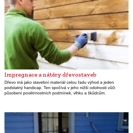
Impregnace a nátěry dřevostaveb
Dřevo má jako stavební materiál celou řadu výhod a jeden
podstatný handicap. Ten spočívá v jeho nižší odolnosti vůči
působení povětrnostních podmínek, vlhku a škůdcům.