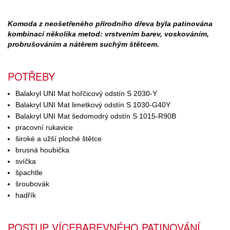
Komoda z neošetřeného přírodního dřeva byla patinována
kombinací několika metod: vrstvením barev, voskováním,
probrušováním a nátěrem suchým štětcem.
POTŘEBY
Balakryl UNI Mat hořčicový odstín S 2030-Y
Balakryl UNI Mat limetkový odstín S 1030-G40Y
Balakryl UNI Mat šedomodrý odstín S 1015-R90B
pracovní rukavice
široké a užší ploché štětce
brusná houbička
svíčka
špachtle
šroubovák
hadřík
POSTUP VÍCEBAREVNÉHO PATINOVÁNÍ