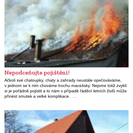
Nepodceňujte pojištění!
Ačkoli své chaloupky, chaty a zahrady neustále opečováváme,
v jednom se k nim chováme trochu macešsky. Nejsme totiž zvyklí
si je pořádně pojistit a to nám v případě řádění letních živlů může
přinést smutek a velké komplikace. …