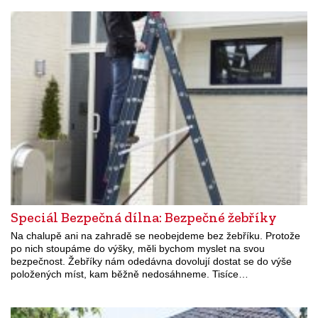
Speciál Bezpečná dílna: Bezpečné žebříky
Na chalupě ani na zahradě se neobejdeme bez žebříku. Protože
po nich stoupáme do výšky, měli bychom myslet na svou
bezpečnost. Žebříky nám odedávna dovolují dostat se do výše
položených míst, kam běžně nedosáhneme. Tisíce…