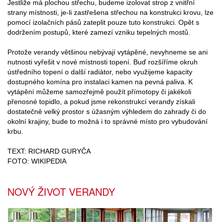
Jestliže má plochou střechu, budeme izolovat strop z vnitřní
strany místnosti, je-li zastřešena střechou na konstrukci krovu, lze
pomocí izolačních pásů zateplit pouze tuto konstrukci. Opět s
dodržením postupů, které zamezí vzniku tepelných mostů.
Protože verandy většinou nebývají vytápěné, nevyhneme se ani
nutnosti vyřešit v nové místnosti topení. Buď rozšíříme okruh
ústředního topení o další radiátor, nebo využijeme kapacity
dostupného komína pro instalaci kamen na pevná paliva. K
vytápění můžeme samozřejmě použít přímotopy či jakékoli
přenosné topidlo, a pokud jsme rekonstrukcí verandy získali
dostatečně velký prostor s úžasným výhledem do zahrady či do
okolní krajiny, bude to možná i to správné místo pro vybudování
krbu.
TEXT: RICHARD GURYČA
FOTO: WIKIPEDIA
NOVÝ ŽIVOT VERANDY