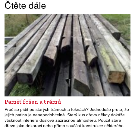
Čtěte dále
Paměť fošen a trámů
Proč se pídit po starých trámech a fošnách? Jednoduše proto, že
jejich patina je nenapodobitelná. Starý kus dřeva někdy dokáže
vtisknout interiéru doslova zázračnou atmosféru. Použít staré
dřevo jako dekoraci nebo přímo součást konstrukce některého…