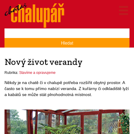
Hledat
Nový život verandy
Rubrika:
Stavíme a opravujeme
Někdy je na chatě či v chalupě potřeba rozšířit obytný prostor. A
často se k tomu přímo nabízí veranda. Z kuřárny či odkladiště lyží
a kabátů se může stát plnohodnotná místnost.