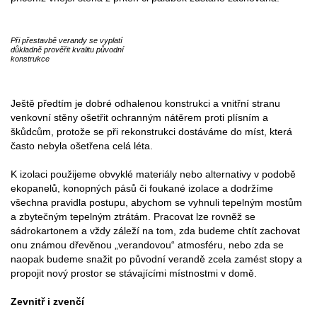
Při přestavbě verandy se vyplatí
důkladně prověřit kvalitu původní
konstrukce
Ještě předtím je dobré odhalenou konstrukci a vnitřní stranu
venkovní stěny ošetřit ochranným nátěrem proti plísním a
škůdcům, protože se při rekonstrukci dostáváme do míst, která
často nebyla ošetřena celá léta.
K izolaci použijeme obvyklé materiály nebo alternativy v podobě
ekopanelů, konopných pásů či foukané izolace a dodržíme
všechna pravidla postupu, abychom se vyhnuli tepelným mostům
a zbytečným tepelným ztrátám. Pracovat lze rovněž se
sádrokartonem a vždy záleží na tom, zda budeme chtít zachovat
onu známou dřevěnou „verandovou“ atmosféru, nebo zda se
naopak budeme snažit po původní verandě zcela zamést stopy a
propojit nový prostor se stávajícími místnostmi v domě.
Zevnitř i zvenčí