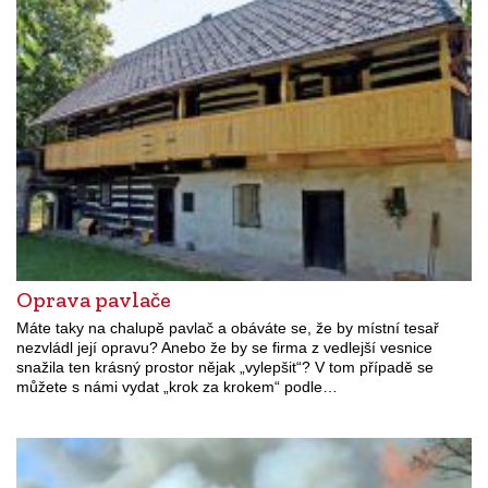
Oprava pavlače
Máte taky na chalupě pavlač a obáváte se, že by místní tesař
nezvládl její opravu? Anebo že by se firma z vedlejší vesnice
snažila ten krásný prostor nějak „vylepšit“? V tom případě se
můžete s námi vydat „krok za krokem“ podle…