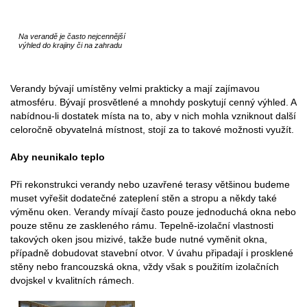
Na verandě je často nejcennější
výhled do krajiny či na zahradu
Verandy bývají umístěny velmi prakticky a mají zajímavou
atmosféru. Bývají prosvětlené a mnohdy poskytují cenný výhled. A
nabídnou-li dostatek místa na to, aby v nich mohla vzniknout další
celoročně obyvatelná místnost, stojí za to takové možnosti využít.
Aby neunikalo teplo
Při rekonstrukci verandy nebo uzavřené terasy většinou budeme
muset vyřešit dodatečné zateplení stěn a stropu a někdy také
výměnu oken. Verandy mívají často pouze jednoduchá okna nebo
pouze stěnu ze zaskleného rámu. Tepelně-izolační vlastnosti
takových oken jsou mizivé, takže bude nutné vyměnit okna,
případně dobudovat stavební otvor. V úvahu připadají i prosklené
stěny nebo francouzská okna, vždy však s použitím izolačních
dvojskel v kvalitních rámech.