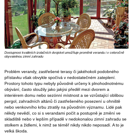
Dostupnost kvalitních izolačních dvojskel umožňuje proměnit verandu i v celoročně
obyvatelnou zimní zahradu
Problém verandy, zastřešené terasy či jakéhokoli podobného
přístavku však obvykle spočívá v nedostatečném zateplení.
Prostory tohoto typu nebyly původně určeny k plnohodnotnému
obývání, často sloužily jako jakýsi předěl mezi dvorem a
interiérem domu nebo sezónní místnost a se vzrůstající oblibou
pergol, zahradních altánů či zastřešeného posezení u ohniště
nebo venkovního krbu ztratily na původním významu. Lidé pak
někdy nevědí, co si s verandami počít a postupně je změní ve
skladiště nebo v lepším případě v nedokonalou zimní zahradu se
stolkem a židlemi, k nimž se téměř nikdy nikdo neposadí. A to je
velká škoda.