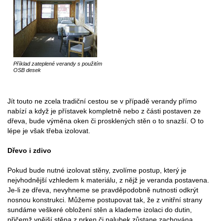
Příklad zateplené verandy s použitím
OSB desek
Jít touto ne zcela tradiční cestou se v případě verandy přímo
nabízí a když je přístavek kompletně nebo z části postaven ze
dřeva, bude výměna oken či prosklených stěn o to snazší. O to
lépe je však třeba izolovat.
Dřevo i zdivo
Pokud bude nutné izolovat stěny, zvolíme postup, který je
nejvhodnější vzhledem k materiálu, z nějž je veranda postavena.
Je-li ze dřeva, nevyhneme se pravděpodobně nutnosti odkrýt
nosnou konstrukci. Můžeme postupovat tak, že z vnitřní strany
sundáme veškeré obložení stěn a klademe izolaci do dutin,
přičemž vnější stěna z prken či palubek zůstane zachována.