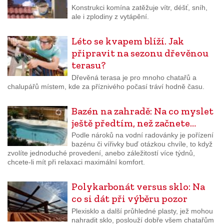
Konstrukci komína zatěžuje vítr, déšť, sníh,
ale i zplodiny z vytápění.
Léto se kvapem blíží. Jak
připravit na sezonu dřevěnou
terasu?
Dřevěná terasa je pro mnoho chatařů a
chalupářů místem, kde za příznivého počasí tráví hodně času.
Bazén na zahradě: Na co myslet
ještě předtím, než začnete…
Podle nároků na vodní radovánky je pořízení
bazénu či vířivky buď otázkou chvíle, to když
zvolíte jednoduché provedení, anebo záležitostí více týdnů,
chcete-li mít při relaxaci maximální komfort.
Polykarbonát versus sklo: Na
co si dát při výběru pozor
Plexisklo a další průhledné plasty, jež mohou
nahradit sklo, poslouží dobře všem chatařům