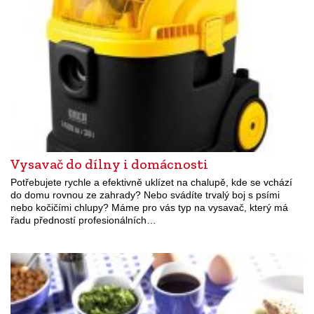
Vysavač do dílny i domácnosti
Potřebujete rychle a efektivně uklízet na chalupě, kde se vchází
do domu rovnou ze zahrady? Nebo svádíte trvalý boj s psími
nebo kočičími chlupy? Máme pro vás typ na vysavač, který má
řadu předností profesionálních…