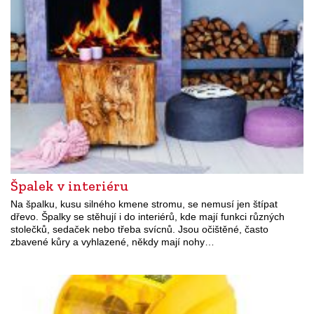
Špalek v interiéru
Na špalku, kusu silného kmene stromu, se nemusí jen štípat
dřevo. Špalky se stěhují i do interiérů, kde mají funkci různých
stolečků, sedaček nebo třeba svícnů. Jsou očištěné, často
zbavené kůry a vyhlazené, někdy mají nohy…