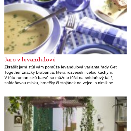
Jaro v levandulové
Zkrášlit jarní stůl vám pomůže levandulová varianta řady Get
Together značky Brabantia, která rozveselí i celou kuchyni.
V této romantické barvě se můžete těšit na snídaňový talíř,
snídaňovou misku, hrnečky či stojánek na vejce, s nimiž se…