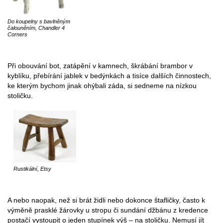
Do koupelny s bavlněným
čalouněním, Chandler 4
Corners
Při obouvání bot, zatápění v kamnech, škrábání brambor v
kyblíku, přebírání jablek v bedýnkách a tisíce dalších činnostech,
ke kterým bychom jinak ohýbali záda, si sedneme na nízkou
stoličku.
Rustikální, Etsy
A nebo naopak, než si brát židli nebo dokonce štafličky, často k
výměně prasklé žárovky u stropu či sundání džbánu z kredence
postačí vystoupit o jeden stupínek výš – na stoličku. Nemusí jít