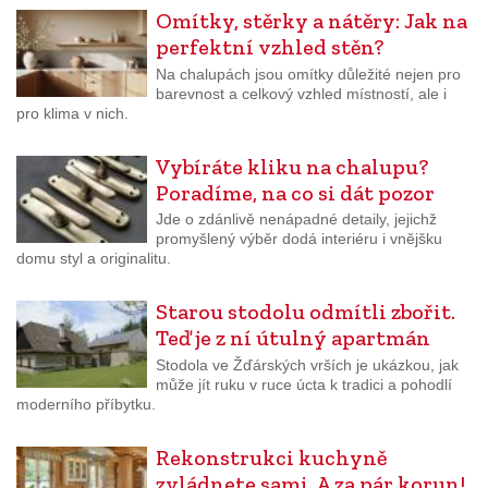
Omítky, stěrky a nátěry: Jak na
perfektní vzhled stěn?
Na chalupách jsou omítky důležité nejen pro
barevnost a celkový vzhled místností, ale i
pro klima v nich.
Vybíráte kliku na chalupu?
Poradíme, na co si dát pozor
Jde o zdánlivě nenápadné detaily, jejichž
promyšlený výběr dodá interiéru i vnějšku
domu styl a originalitu.
Starou stodolu odmítli zbořit.
Teď je z ní útulný apartmán
Stodola ve Žďárských vrších je ukázkou, jak
může jít ruku v ruce úcta k tradici a pohodlí
moderního příbytku.
Rekonstrukci kuchyně
zvládnete sami. A za pár korun!