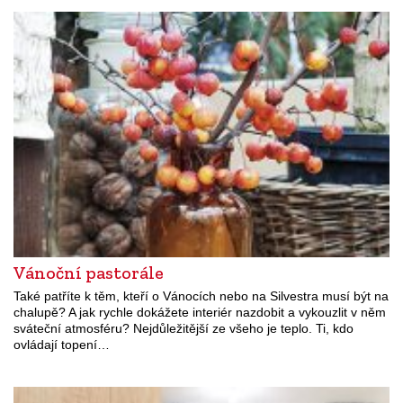
Vánoční pastorále
Také patříte k těm, kteří o Vánocích nebo na Silvestra musí být na
chalupě? A jak rychle dokážete interiér nazdobit a vykouzlit v něm
sváteční atmosféru? Nejdůležitější ze všeho je teplo. Ti, kdo
ovládají topení…