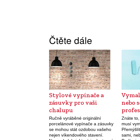
Čtěte dále
Stylové vypínače a
Vymal
zásuvky pro vaši
nebo s
chalupu
profe
Ručně vyráběné originální
Znáte to
porcelánové vypínače a zásuvky
musí vym
se mohou stát ozdobou vašeho
Přemýšlít
nejen víkendového stavení.
sami, neb