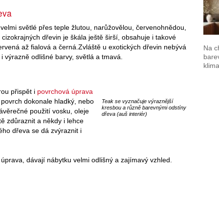
eva
velmi světlé přes teple žlutou, narůžovělou, červenohnědou,
izokrajných dřevin je škála ještě širší, obsahuje i takové
rvená až fialová a černá.Zvláště u exotických dřevin nebývá
Na c
 i výrazně odlišné barvy, světlá a tmavá.
barev
klima
ou přispět i
povrchová úprava
ho povrch dokonale hladký, nebo
Teak se vyznačuje výraznější
kresbou a různě barevnými odstíny
věrečné použití vosku, oleje
dřeva (auš interiér)
 zdůraznit a někdy i lehce
ho dřeva se dá zvýraznit i
úprava, dávají nábytku velmi odlišný a zajímavý vzhled.