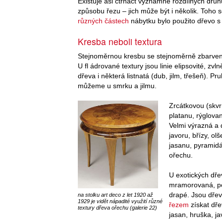
Existuje asi čtrnáct významně rozdílných druh
způsobu řezu – jich může být i několik. Toho s
různých částech
nábytku bylo použito dřevo s 
Kresba neboli textura
Stejnoměrnou kresbu se stejnoměrně zbarvenými
U fl ádrované textury jsou linie elipsovité, zvl
dřeva i některá listnatá (dub, jilm, třešeň). P
můžeme u smrku a jilmu.
Zrcátkovou (skvr
platanu, rýglovan
Velmi výrazná a 
javoru, břízy, ol
jasanu, pyramidál
ořechu.
U exotických dřev
mramorovaná, po
drapé. Jsou dře
na stolku art deco z let 1920 až
1929 je vidět nápadité využití různé
řezem
získat dře
textury dřeva ořechu (galerie 22)
jasan, hruška, ja