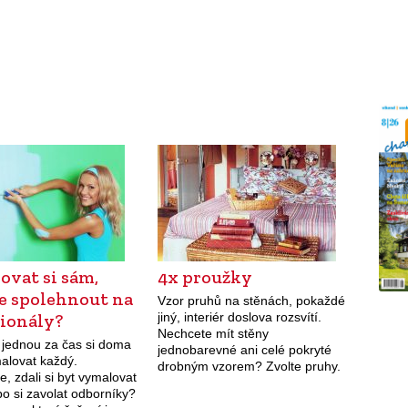
ovat si sám,
4x proužky
e spolehnout na
Vzor pruhů na stěnách, pokaždé
sionály?
jiný, interiér doslova rozsvítí.
Nechcete mít stěny
, jednou za čas si doma
jednobarevné ani celé pokryté
alovat každý.
drobným vzorem? Zvolte pruhy.
e, zdali si byt vymalovat
Je to střízlivý, geometrický dekor,
o si zavolat odborníky?
který ale umí s prostorem