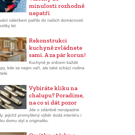
minulosti rozhodně
nepatří
vání válečkem patřilo do našich domácností
sítky let.
Rekonstrukci
kuchyně zvládnete
sami. A za pár korun!
Kuchyně je srdcem každé
py, kde se nejen vaří, ale také schází rodina
telé.
Vybíráte kliku na
chalupu? Poradíme,
na co si dát pozor
Jde o zdánlivě nenápadné
ly, jejichž promyšlený výběr dodá interiéru i
ku domu styl a originalitu.