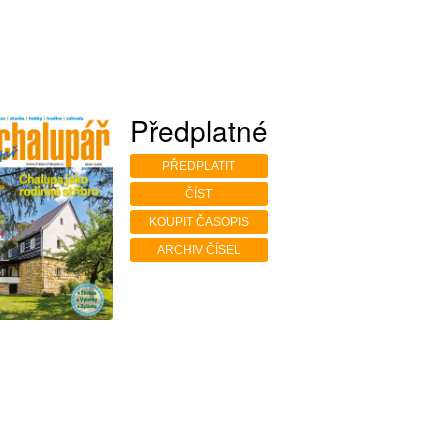
Předplatné
PŘEDPLATIT
ČÍST
KOUPIT ČASOPIS
ARCHIV ČÍSEL