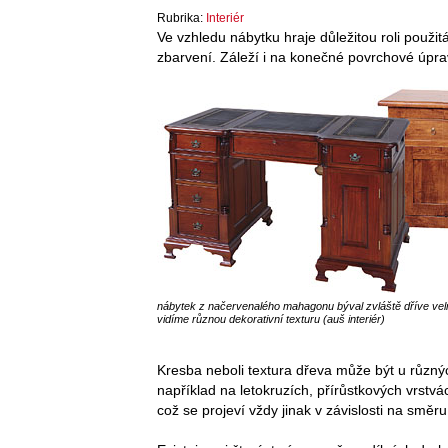
Rubrika:
Interiér
Ve vzhledu nábytku hraje důležitou roli použitá
zbarvení. Záleží i na konečné povrchové úpra
nábytek z načervenalého mahagonu býval zvláště dříve vel
vidíme různou dekorativní texturu (auš interiér)
Kresba neboli textura dřeva může být u různýc
například na letokruzích, přírůstkových vrstv
což se projeví vždy jinak v závislosti na směr