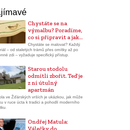
jímavé
Chystáte se na
výmalbu? Poradíme,
co si připravit a jak…
Chystáte se malovat? Každý
iál – od staletých trámů přes omítky až po
né zdi – vyžaduje specifický přístup.
Starou stodolu
odmítli zbořit. Teď je
z ní útulný
apartmán
ola ve Žďárských vrších je ukázkou, jak může
uku v ruce úcta k tradici a pohodlí moderního
tku.
Ondřej Matula:
Válečky do