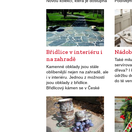
Novou kolekci, která je dostupná
Podívejme
je ve více než dvaceti barevných
nejjedn
variantách, nabízí světelný butik
informac
Claro. Pro každý…
kalkula
Břidlice v interiéru i
Nádob
na zahradě
Také mil
servírova
Kamenné obklady jsou stále
dřeva? I 
oblíbenější nejen na zahradě, ale
údržbu do
i v interiéru. Jednou z možností
do té ve
jsou obklady z břidlice.
Břidlicový kámen se v České
republice těží v té nejlepší kvalitě
již od 18. století.…