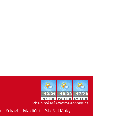
Více o počasí
www.meteopress.cz
o
Zdraví
Mazlíčci
Starší články