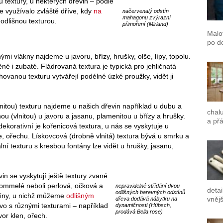
ů textury, u některých dřevin – podle
e využívalo zvláště dříve, kdy
na
načervenalý odstín
mahagonu zvýrazní
odlišnou texturou.
přimoření (Mirland)
Malo
po de
 vlákny najdeme u javoru, břízy, hrušky, olše, lípy, topolu.
něné i zubaté. Fládrovaná textura je typická pro jehličnatá
ruhovanou texturu vytvářejí podélné úzké proužky, vidět ji
nitou) texturu najdeme u našich dřevin například u dubu a
chalu
ou (vlnitou) u javoru a jasanu, plamenitou u břízy a hrušky.
a přá
dekorativní je kořenicová textura, u nás se vyskytuje u
še, ořechu. Lískovcová (drobně vlnitá) textura bývá u smrku a
ní texturu s kresbou fontány lze vidět u hrušky, jasanu,
in se vyskytují ještě textury zvané
mmelé neboli perlová, očková a
nepravidelné střídání dvou
detai
odlišných barevných odstínů
viny, u nichž můžeme
odlišným
vnějš
dřeva dodává nábytku na
vo s různými texturami – například
dynamičnosti (Hübsch,
prodává Bella rose)
vor klen, ořech.