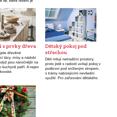
 se, které řešení je
doslova čarovat. Je známé, že…
odušší. Potřebné
e a pomůcky Veškeré
ce provedeme…
í s prvky dřeva
Dětský pokoj pod
střechou
ujete dřevěné
cí tácy, mísy a nádobí
Děti milují netradiční prostory,
když jsou náročnější na
proto jistě s radostí uvítají pokoj v
 kuchyně patří. A nejen
podkroví pod sníženým stropem,
nkovské.
s trámy nabízejícími nevšední
využití. Pro zařizování dětského
pokoje v podkroví platí to samé
jako u ložnic – pro vysoký…