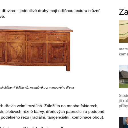
Za
 dřevina – jednotlivé druhy mají odlišnou texturu i různé
vě.
mater
kamen
mi oblíbený (Mirland), na nábytku z mangového dřeva
Stod
jít r
h dřevin velmi rozdílná. Záleží to na mnoha faktorech,
příby
ách, pletivech různé barvy, dřeňových paprscích a podobně,
u podélného řezu (radiální, tangenciální, kombinace obou).