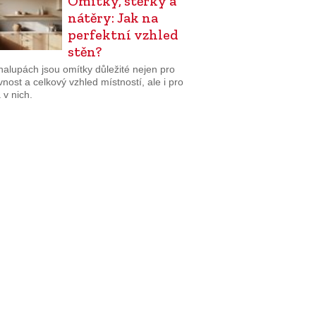
Omítky, stěrky a
nátěry: Jak na
perfektní vzhled
stěn?
halupách jsou omítky důležité nejen pro
nost a celkový vzhled místností, ale i pro
 v nich.