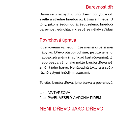
Barevnost dř
Barva se u různých druhů dřevin pohybuje od 
světle a středně hnědou až k tmavší hnědé. U c
tóny, jako je šedomodrá, šedozelená, hnědoče
barevnost jednolitá, v kresbě se někdy střídají
Povrchová úprava
K celkovému vzhledu může menší či větší měr
nábytku. Dřevo působí odlišně, jestliže je je
naopak zdrsněný (například kartáčováním). Zá
nebo bezbarvého laku může kresbu dřeva ještě
změnit jeho barvu. Nenápadná textura u světlé
různě sytými hnědými lazurami.
To vše, kresba dřeva, jeho barva a povrchová 
text: IVA TVRZOVÁ
foto: PAVEL VESELÝ A ARCHIV FIREM
NENÍ DŘEVO JAKO DŘEVO