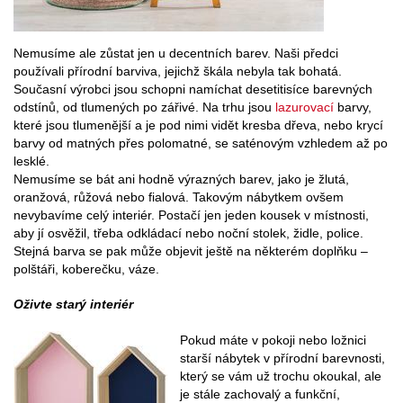
Nemusíme ale zůstat jen u decentních barev. Naši předci
používali přírodní barviva, jejichž škála nebyla tak bohatá.
Současní výrobci jsou schopni namíchat desetitisíce barevných
odstínů, od tlumených po zářivé. Na trhu jsou
lazurovací
barvy,
které jsou tlumenější a je pod nimi vidět kresba dřeva, nebo krycí
barvy od matných přes polomatné, se saténovým vzhledem až po
lesklé.
Nemusíme se bát ani hodně výrazných barev, jako je žlutá,
oranžová, růžová nebo fialová. Takovým nábytkem ovšem
nevybavíme celý interiér. Postačí jen jeden kousek v místnosti,
aby jí osvěžil, třeba odkládací nebo noční stolek, židle, police.
Stejná barva se pak může objevit ještě na některém doplňku –
polštáři, koberečku, váze.
Oživte starý interiér
Pokud máte v pokoji nebo ložnici
starší nábytek v přírodní barevnosti,
který se vám už trochu okoukal, ale
je stále zachovalý a funkční,