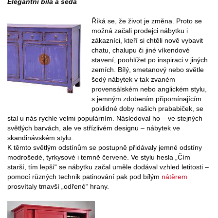
Elegantní bílá a šedá
Říká se, že život je změna. Proto se
možná začali prodejci nábytku i
zákazníci, kteří si chtěli nově vybavit
chatu, chalupu či jiné víkendové
stavení, poohlížet po inspiraci v jiných
zemích. Bílý, smetanový nebo světle
šedý nábytek v tak zvaném
provensálském nebo anglickém stylu,
s jemným zdobením připomínajícím
poklidné doby našich prababiček, se
stal u nás rychle velmi populárním. Následoval ho – ve stejných
světlých barvách, ale ve střízlivém designu – nábytek ve
skandinávském stylu.
K těmto světlým odstínům se postupně přidávaly jemné odstíny
modrošedé, tyrkysové i temně červené. Ve stylu hesla „Čím
starší, tím lepší“ se nábytku začal uměle dodával vzhled letitosti –
pomocí různých technik patinování pak pod bílým
nátěrem
prosvítaly tmavší „odřené“ hrany.