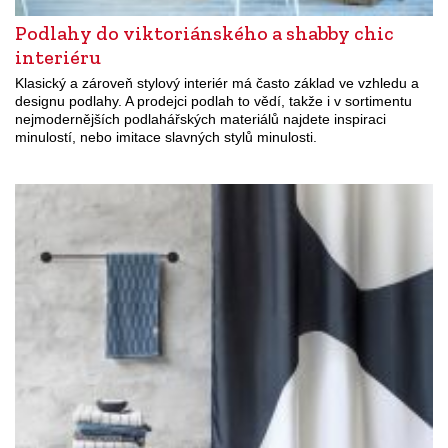
Podlahy do viktoriánského a shabby chic
interiéru
Klasický a zároveň stylový interiér má často základ ve vzhledu a
designu podlahy. A prodejci podlah to vědí, takže i v sortimentu
nejmodernějších podlahářských materiálů najdete inspiraci
minulostí, nebo imitace slavných stylů minulosti.