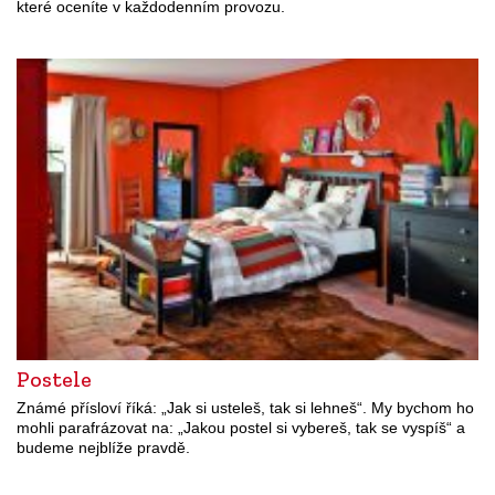
které oceníte v každodenním provozu.
Postele
Známé přísloví říká: „Jak si usteleš, tak si lehneš“. My bychom ho
mohli parafrázovat na: „Jakou postel si vybereš, tak se vyspíš“ a
budeme nejblíže pravdě.