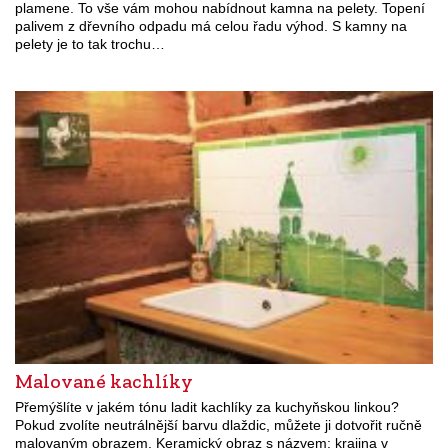
plamene. To vše vám mohou nabídnout kamna na pelety. Topení
palivem z dřevního odpadu má celou řadu výhod. S kamny na
pelety je to tak trochu…
Malované kachlíky
Přemýšlíte v jakém tónu ladit kachlíky za kuchyňskou linkou?
Pokud zvolíte neutrálnější barvu dlaždic, můžete ji dotvořit ručně
malovaným obrazem. Keramický obraz s názvem: krajina v