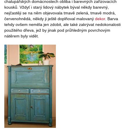
chalupářských domácnostech obliba i barevných zařizovacích
kousků. Vždyť i starý lidový nábytek býval někdy barevný,
nejčastěji se na něm objevovala tmavě zelená, tmavě modrá,
červenohnědá, někdy ji ještě doplňoval malovaný
dekor
. Barva
tehdy ovšem neměla jen zdobit, ale také zakrývat nedokonalosti
použitého dřeva, jež by jinak pod průhledným povrchovým
nátěrem byly vidět.