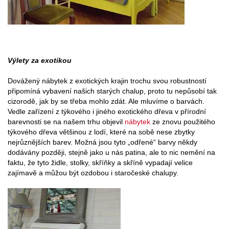
Výlety za exotikou
Dovážený nábytek z exotických krajin trochu svou robustností
připomíná vybavení našich starých chalup, proto tu nepůsobí tak
cizorodě, jak by se třeba mohlo zdát. Ale mluvíme o barvách.
Vedle zařízení z týkového i jiného exotického dřeva v přírodní
barevnosti se na našem trhu objevil
nábytek
ze znovu použitého
týkového dřeva většinou z lodí, které na sobě nese zbytky
nejrůznějších barev. Možná jsou tyto „odřené“ barvy někdy
dodávány později, stejně jako u nás patina, ale to nic nemění na
faktu, že tyto židle, stolky, skříňky a skříně vypadají velice
zajímavě a můžou být ozdobou i staročeské chalupy.