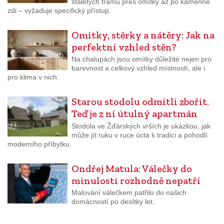
staletých trámů přes omítky až po kamenné
zdi – vyžaduje specifický přístup.
Omítky, stěrky a nátěry: Jak na
perfektní vzhled stěn?
Na chalupách jsou omítky důležité nejen pro
barevnost a celkový vzhled místností, ale i
pro klima v nich.
Starou stodolu odmítli zbořit.
Teď je z ní útulný apartmán
Stodola ve Žďárských vrších je ukázkou, jak
může jít ruku v ruce úcta k tradici a pohodlí
moderního příbytku.
Ondřej Matula: Válečky do
minulosti rozhodně nepatří
Malování válečkem patřilo do našich
domácností po desítky let.