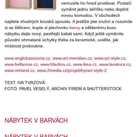
nemusíte ho hned prodávat. Postačí
vyměnit jednu skříňku nebo doplnit
novou komodou. V obchodech
najdete vhodných kousků spoustu. A jestliže jste zruční a rozumíte
si se štětcem, kupte si plechovku
barvy
a některému kusu
nábytku dejte nový, pestřejší kabát sami. Když ještě vyměníte
původní ohmatané úchytky třeba za keramické, uvidíte, jak
místnost prokoukne.
www.anglickasezona.cz
,
www.art-meridian.cz
,
www.art-style.cz
,
www.bellarose.cz
,
www.blackox.cz
,
www.ikea.cz
,
www.lanatura.cz
,
www.mirland.cz
,
www.2media.cz/projekthy/art-style-2
TEXT: IVA TVRZOVÁ
FOTO: PAVEL VESELÝ, ARCHIV FIREM A SHUTTERSTOCK
NÁBYTEK V BARVÁCH
NÁBYTEK V BARVÁCH