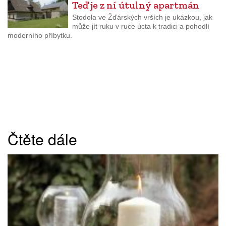
Teď je z ní útulný apartmán
Stodola ve Žďárských vrších je ukázkou, jak
může jít ruku v ruce úcta k tradici a pohodlí
moderního příbytku.
Čtěte dále