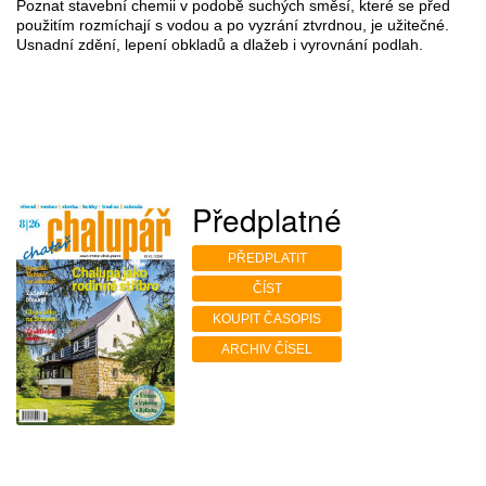
Poznat stavební chemii v podobě suchých směsí, které se před
použitím rozmíchají s vodou a po vyzrání ztvrdnou, je užitečné.
Usnadní zdění, lepení obkladů a dlažeb i vyrovnání podlah.
Předplatné
PŘEDPLATIT
ČÍST
KOUPIT ČASOPIS
ARCHIV ČÍSEL