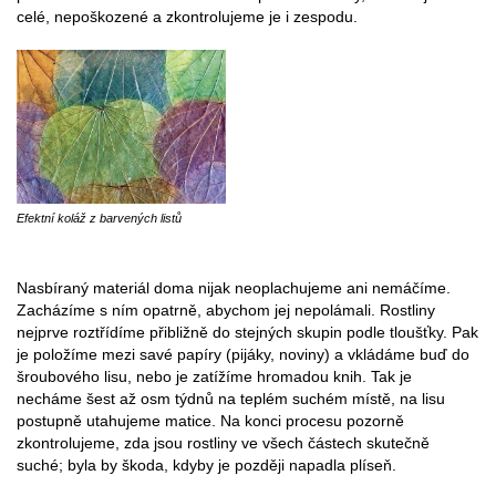
celé, nepoškozené a zkontrolujeme je i zespodu.
Efektní koláž z barvených listů
Nasbíraný materiál doma nijak neoplachujeme ani nemáčíme.
Zacházíme s ním opatrně, abychom jej nepolámali. Rostliny
nejprve roztřídíme přibližně do stejných skupin podle tloušťky. Pak
je položíme mezi savé papíry (pijáky, noviny) a vkládáme buď do
šroubového lisu, nebo je zatížíme hromadou knih. Tak je
necháme šest až osm týdnů na teplém suchém místě, na lisu
postupně utahujeme matice. Na konci procesu pozorně
zkontrolujeme, zda jsou rostliny ve všech částech skutečně
suché; byla by škoda, kdyby je později napadla plíseň.