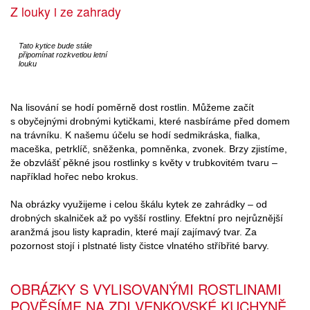
Z louky i ze zahrady
Tato kytice bude stále
připomínat rozkvetlou letní
louku
Na lisování se hodí poměrně dost rostlin. Můžeme začít
s obyčejnými drobnými kytičkami, které nasbíráme před domem
na trávníku. K našemu účelu se hodí sedmikráska, fialka,
maceška, petrklíč, sněženka, pomněnka, zvonek. Brzy zjistíme,
že obzvlášť pěkné jsou rostlinky s květy v trubkovitém tvaru –
například hořec nebo krokus.
Na obrázky využijeme i celou škálu kytek ze zahrádky – od
drobných skalniček až po vyšší rostliny. Efektní pro nejrůznější
aranžmá jsou listy kapradin, které mají zajímavý tvar. Za
pozornost stojí i plstnaté listy čistce vlnatého stříbřité barvy.
OBRÁZKY S VYLISOVANÝMI ROSTLINAMI
POVĚSÍME NA ZDI VENKOVSKÉ KUCHYNĚ,