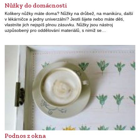
Nůžky do domácnosti
Kolikery nůžky máte doma? Nůžky na drůbež, na manikúru, další
v lékárničce a jedny univerzální? Jestli šijete nebo máte děti,
vlastníte jich nejspíš plnou zásuvku. Nůžky jsou nástroj
uzpůsobený pro oddělování materiálů, s nimiž se…
Podnos z okna