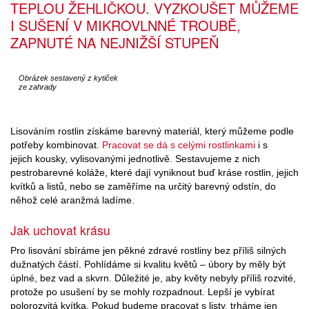
TEPLOU ŽEHLIČKOU. VYZKOUŠET MŮŽEME
I SUŠENÍ V MIKROVLNNÉ TROUBĚ,
ZAPNUTÉ NA NEJNIŽŠÍ STUPEŇ
Obrázek sestavený z kytiček
ze zahrady
Lisováním rostlin získáme barevný materiál, který můžeme podle
potřeby kombinovat.
Pracovat se dá s celými rostlinkami
i s
jejich kousky, vylisovanými jednotlivě. Sestavujeme z nich
pestrobarevné koláže, které dají vyniknout buď kráse rostlin, jejich
kvítků a listů, nebo se zaměříme na určitý barevný odstín, do
něhož celé aranžmá ladíme.
Jak uchovat krásu
Pro lisování sbíráme jen pěkné zdravé rostliny bez příliš silných
dužnatých částí. Pohlídáme si kvalitu květů – úbory by měly být
úplné, bez vad a skvrn. Důležité je, aby květy nebyly příliš rozvité,
protože po usušení by se mohly rozpadnout. Lepší je vybírat
polorozvitá kvítka. Pokud budeme pracovat s listy, trháme jen