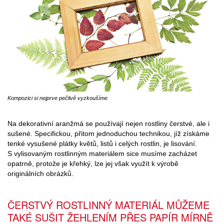
Kompozici si nejprve pečlivě vyzkoušíme
Na dekorativní aranžmá se používají nejen rostliny čerstvé, ale i
sušené. Specifickou, přitom jednoduchou technikou, jíž získáme
tenké vysušené plátky květů, listů i celých rostlin, je lisování.
S vylisovaným rostlinným materiálem sice musíme zacházet
opatrně, protože je křehký, lze jej však využít k výrobě
originálních obrázků.
ČERSTVÝ ROSTLINNÝ MATERIÁL MŮŽEME
TAKÉ SUŠIT ŽEHLENÍM PŘES PAPÍR MÍRNĚ