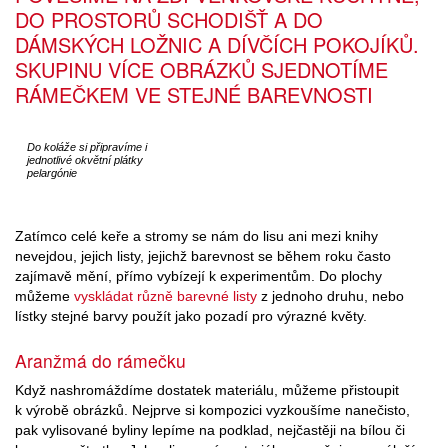
DO PROSTORŮ SCHODIŠŤ A DO
DÁMSKÝCH LOŽNIC A DÍVČÍCH POKOJÍKŮ.
SKUPINU VÍCE OBRÁZKŮ SJEDNOTÍME
RÁMEČKEM VE STEJNÉ BAREVNOSTI
Do koláže si připravíme i
jednotlivé okvětní plátky
pelargónie
Zatímco celé keře a stromy se nám do lisu ani mezi knihy
nevejdou, jejich listy, jejichž barevnost se během roku často
zajímavě mění, přímo vybízejí k experimentům. Do plochy
můžeme
vyskládat různě barevné listy
z jednoho druhu, nebo
lístky stejné barvy použít jako pozadí pro výrazné květy.
Aranžmá do rámečku
Když nashromáždíme dostatek materiálu, můžeme přistoupit
k výrobě obrázků. Nejprve si kompozici vyzkoušíme nanečisto,
pak vylisované byliny lepíme na podklad, nejčastěji na bílou či