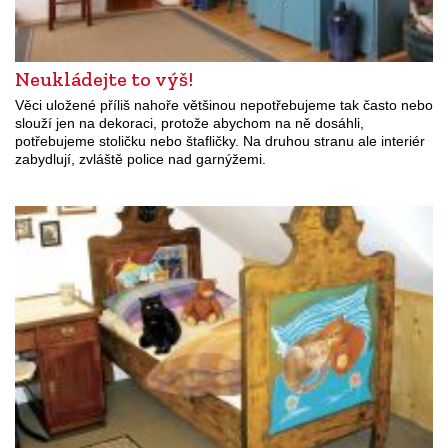
Neukládejte to výš!
Věci uložené příliš nahoře většinou nepotřebujeme tak často nebo
slouží jen na dekoraci, protože abychom na ně dosáhli,
potřebujeme stoličku nebo štafličky. Na druhou stranu ale interiér
zabydlují, zvláště police nad garnýžemi.