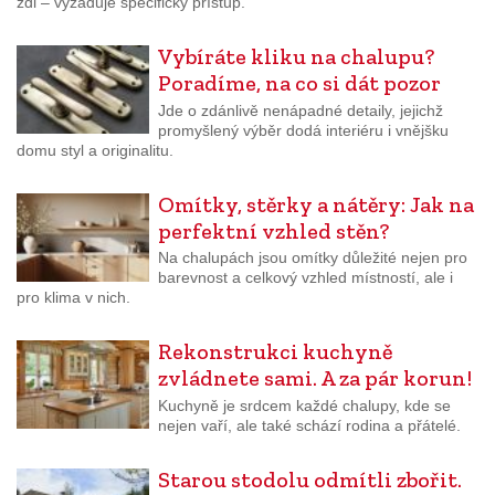
zdi – vyžaduje specifický přístup.
Vybíráte kliku na chalupu?
Poradíme, na co si dát pozor
Jde o zdánlivě nenápadné detaily, jejichž
promyšlený výběr dodá interiéru i vnějšku
domu styl a originalitu.
Omítky, stěrky a nátěry: Jak na
perfektní vzhled stěn?
Na chalupách jsou omítky důležité nejen pro
barevnost a celkový vzhled místností, ale i
pro klima v nich.
Rekonstrukci kuchyně
zvládnete sami. A za pár korun!
Kuchyně je srdcem každé chalupy, kde se
nejen vaří, ale také schází rodina a přátelé.
Starou stodolu odmítli zbořit.