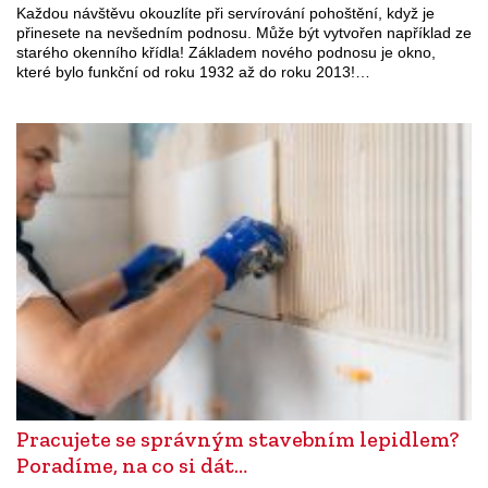
Každou návštěvu okouzlíte při servírování pohoštění, když je
přinesete na nevšedním podnosu. Může být vytvořen například ze
starého okenního křídla! Základem nového podnosu je okno,
které bylo funkční od roku 1932 až do roku 2013!…
Pracujete se správným stavebním lepidlem?
Poradíme, na co si dát…