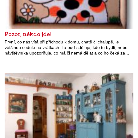
Pozor, někdo jde!
První, co nás vítá při příchodu k domu, chatě či chalupě, je
většinou cedule na vrátkách. Ta buď sděluje, kdo tu bydlí, nebo
návštěvníka upozorňuje, co má či nemá dělat a co ho čeká za…