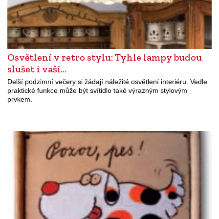
Osvětlení v retro stylu: Tyhle lampy budou
slušet i vaší…
Delší podzimní večery si žádají náležité osvětlení interiéru. Vedle
praktické funkce může být svítidlo také výrazným stylovým
prvkem.