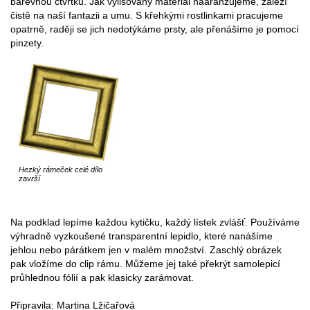
barevnou čtvrtku. Jak vylisovaný materiál naaranžujeme, záleží
čistě na naší fantazii a umu. S křehkými rostlinkami pracujeme
opatrně, raději se jich nedotýkáme prsty, ale přenášíme je pomocí
pinzety.
Hezký rámeček celé dílo
završí
Na podklad lepíme každou kytičku, každý lístek zvlášť. Používáme
výhradně vyzkoušené transparentní lepidlo, které nanášíme
jehlou nebo párátkem jen v malém množství. Zaschlý obrázek
pak vložíme do clip rámu. Můžeme jej také překrýt samolepicí
průhlednou fólií a pak klasicky zarámovat.
Připravila: Martina Lžičařová