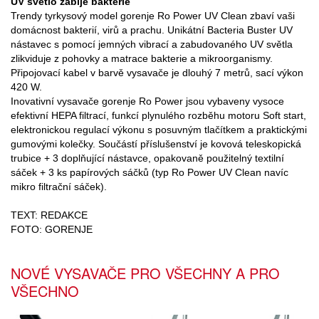
UV světlo zabije bakterie
Trendy tyrkysový model gorenje Ro Power UV Clean zbaví vaši
domácnost bakterií, virů a prachu. Unikátní Bacteria Buster UV
nástavec s pomocí jemných vibrací a zabudovaného UV světla
zlikviduje z pohovky a matrace bakterie a mikroorganismy.
Připojovací kabel v barvě vysavače je dlouhý 7 metrů, sací výkon
420 W.
Inovativní vysavače gorenje Ro Power jsou vybaveny vysoce
efektivní HEPA filtrací, funkcí plynulého rozběhu motoru Soft start,
elektronickou regulací výkonu s posuvným tlačítkem a praktickými
gumovými kolečky. Součástí příslušenství je kovová teleskopická
trubice + 3 doplňující nástavce, opakovaně použitelný textilní
sáček + 3 ks papírových sáčků (typ Ro Power UV Clean navíc
mikro filtrační sáček).
TEXT: REDAKCE
FOTO: GORENJE
NOVÉ VYSAVAČE PRO VŠECHNY A PRO
VŠECHNO