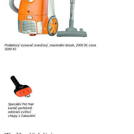
Podlahový vysavač oranžový, maximální dosah, 2000 W, cena
3290 Kč
Speciální Pet Hair
kartáč perfektně
odstraní zvířecí
chlupy z čalounění