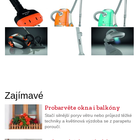
Zajímavé
Probarvěte okna i balkóny
Stačí silnější poryv větru nebo průjezd těžké
techniky a květinová výzdoba se z parapetu
poroučí.