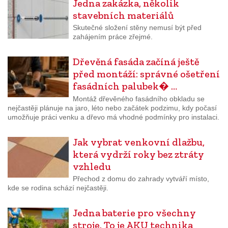
Jedna zakázka, několik
stavebních materiálů
Skutečné složení stěny nemusí být před
zahájením práce zřejmé.
Dřevěná fasáda začíná ještě
před montáží: správné ošetření
fasádních palubek� …
Montáž dřevěného fasádního obkladu se
nejčastěji plánuje na jaro, léto nebo začátek podzimu, kdy počasí
umožňuje práci venku a dřevo má vhodné podmínky pro instalaci.
Jak vybrat venkovní dlažbu,
která vydrží roky bez ztráty
vzhledu
Přechod z domu do zahrady vytváří místo,
kde se rodina schází nejčastěji.
Jedna baterie pro všechny
stroje. To je AKU technika