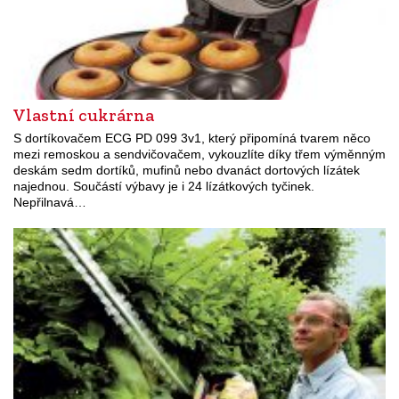
Vlastní cukrárna
S dortíkovačem ECG PD 099 3v1, který připomíná tvarem něco
mezi remoskou a sendvičovačem, vykouzlíte díky třem výměnným
deskám sedm dortíků, mufinů nebo dvanáct dortových lízátek
najednou. Součástí výbavy je i 24 lízátkových tyčinek.
Nepřilnavá…