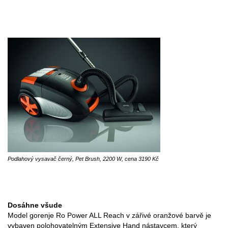
Podlahový vysavač černý, Pet Brush, 2200 W, cena 3190 Kč
Dosáhne všude
Model gorenje Ro Power ALL Reach v zářivé oranžové barvě je
vybaven polohovatelným Extensive Hand nástavcem, který