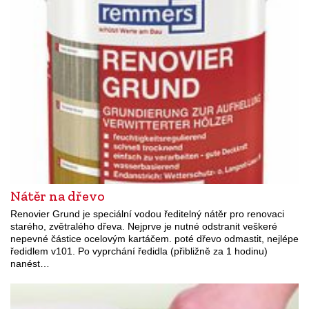
Nátěr na dřevo
Renovier Grund je speciální vodou ředitelný nátěr pro renovaci
starého, zvětralého dřeva. Nejprve je nutné odstranit veškeré
nepevné částice ocelovým kartáčem. poté dřevo odmastit, nejlépe
ředidlem v101. Po vyprchání ředidla (přibližně za 1 hodinu)
nanést…