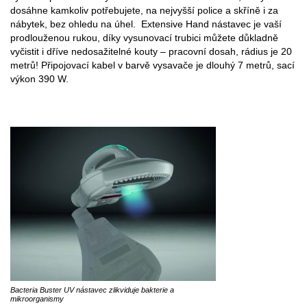
dosáhne kamkoliv potřebujete, na nejvyšší police a skříně i za
nábytek, bez ohledu na úhel. Extensive Hand nástavec je vaší
prodlouženou rukou, díky vysunovací trubici můžete důkladně
vyčistit i dříve nedosažitelné kouty – pracovní dosah, rádius je 20
metrů! Připojovací kabel v barvě vysavače je dlouhý 7 metrů, sací
výkon 390 W.
Bacteria Buster UV nástavec zlikviduje bakterie a
mikroorganismy