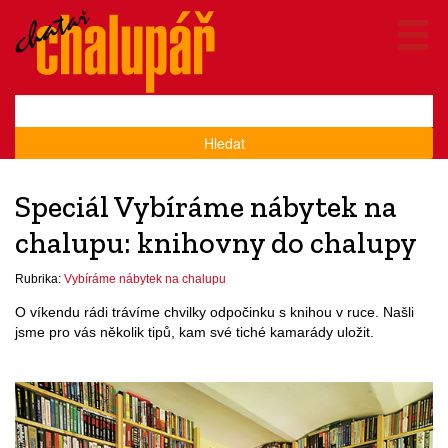
Hledat
Speciál Vybíráme nábytek na
chalupu: knihovny do chalupy
Rubrika:
Vybíráme nábytek na chalupu
O víkendu rádi trávíme chvilky odpočinku s knihou v ruce. Našli
jsme pro vás několik tipů, kam své tiché kamarády uložit.