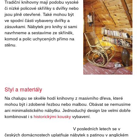
Tradiční knihovny mají podobu vysoké
či nízké policové skříňky s dvířky nebo
jsou plně otevřené. Také mohou být
ve spodní části vybaveny dvířky a
zásuvkami. Nábytek pro knihy si sami
navrhneme a sestavíme ze skříněk,
komod a polic uchycených přímo na
stěnu.
Styl a materiály
Na chalupu se skvěle hodí knihovny z masivního dřeva, které
mohou být i zdobené řezbou nebo malbou. Obávat se nemusíme
ani minimalistického nábytku. Jednoduchý design lze velmi dobře
kombinovat i s
historickými kousky
vybavení.
V posledních letech se v
českých domácnostech uplatňuje nábytek s patinou v anglickém