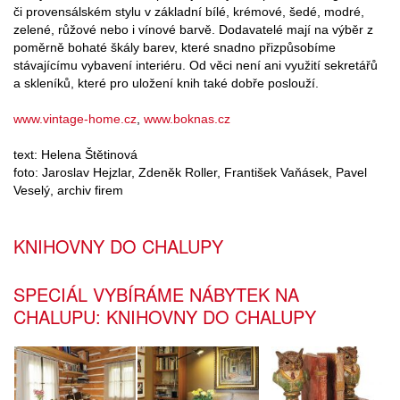
či provensálském stylu v základní bílé, krémové, šedé, modré,
zelené, růžové nebo i vínové barvě. Dodavatelé mají na výběr z
poměrně bohaté škály barev, které snadno přizpůsobíme
stávajícímu vybavení interiéru. Od věci není ani využití sekretářů
a skleníků, které pro uložení knih také dobře poslouží.
www.vintage-home.cz
,
www.boknas.cz
text: Helena Štětinová
foto: Jaroslav Hejzlar, Zdeněk Roller, František Vaňásek, Pavel
Veselý, archiv firem
KNIHOVNY DO CHALUPY
SPECIÁL VYBÍRÁME NÁBYTEK NA
CHALUPU: KNIHOVNY DO CHALUPY