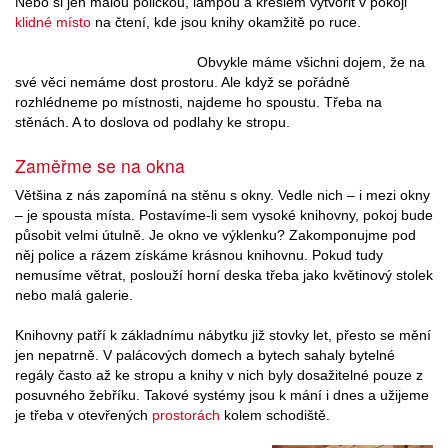
Nebo si jen malou poličkou, lampou a křeslem vytvořit v pokoji
klidné místo
na čtení, kde jsou knihy okamžitě po ruce.
Obvykle máme všichni dojem, že na
své věci nemáme dost prostoru. Ale když se pořádně
rozhlédneme po místnosti, najdeme ho spoustu. Třeba na
stěnách. A to doslova od podlahy ke stropu.
Zaměřme se na okna
Většina z nás zapomíná na stěnu s okny. Vedle nich – i mezi okny
– je spousta místa. Postavíme-li sem vysoké knihovny, pokoj bude
působit velmi útulně. Je okno ve výklenku? Zakomponujme pod
něj police a rázem získáme krásnou knihovnu. Pokud tudy
nemusíme větrat, poslouží horní deska třeba jako květinový stolek
nebo malá galerie.
Knihovny patří k základnímu nábytku již stovky let, přesto se mění
jen nepatrně. V palácových domech a bytech sahaly bytelné
regály často až ke stropu a knihy v nich byly dosažitelné pouze z
posuvného žebříku. Takové systémy jsou k mání i dnes a užijeme
je třeba v otevřených
prostorách
kolem schodiště.