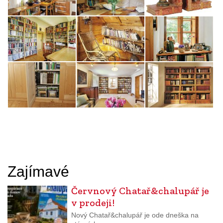
Zajímavé
Červnový Chatař&chalupář je
v prodeji!
Nový Chatař&chalupář je ode dneška na