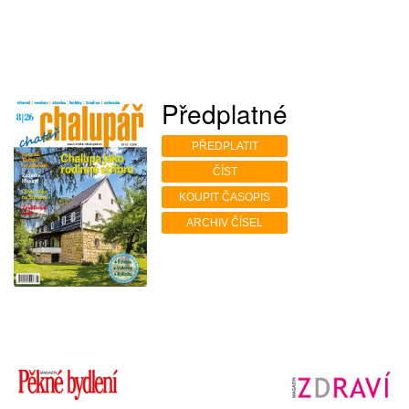
Předplatné
PŘEDPLATIT
ČÍST
KOUPIT ČASOPIS
ARCHIV ČÍSEL