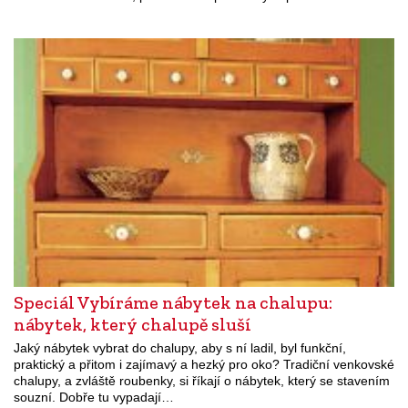
Speciál Vybíráme nábytek na chalupu:
nábytek, který chalupě sluší
Jaký nábytek vybrat do chalupy, aby s ní ladil, byl funkční,
praktický a přitom i zajímavý a hezký pro oko? Tradiční venkovské
chalupy, a zvláště roubenky, si říkají o nábytek, který se stavením
souzní. Dobře tu vypadají…