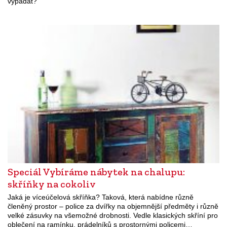
vypadat?
Speciál Vybíráme nábytek na chalupu:
skříňky na cokoliv
Jaká je víceúčelová skříňka? Taková, která nabídne různě
členěný prostor – police za dvířky na objemnější předměty i různě
velké zásuvky na všemožné drobnosti. Vedle klasických skříní pro
oblečení na ramínku, prádelníků s prostornými policemi…