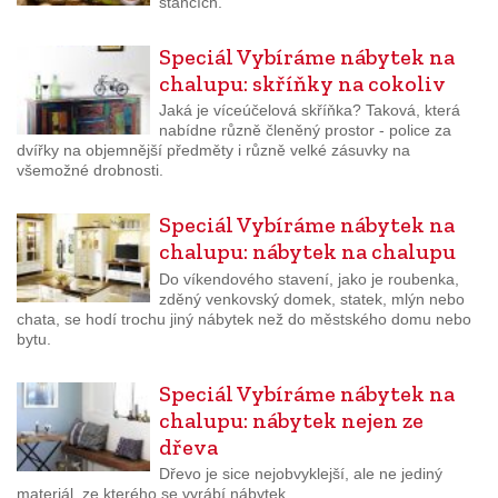
stáncích.
Speciál Vybíráme nábytek na
chalupu: skříňky na cokoliv
Jaká je víceúčelová skříňka? Taková, která
nabídne různě členěný prostor - police za
dvířky na objemnější předměty i různě velké zásuvky na
všemožné drobnosti.
Speciál Vybíráme nábytek na
chalupu: nábytek na chalupu
Do víkendového stavení, jako je roubenka,
zděný venkovský domek, statek, mlýn nebo
chata, se hodí trochu jiný nábytek než do městského domu nebo
bytu.
Speciál Vybíráme nábytek na
chalupu: nábytek nejen ze
dřeva
Dřevo je sice nejobvyklejší, ale ne jediný
materiál, ze kterého se vyrábí nábytek.