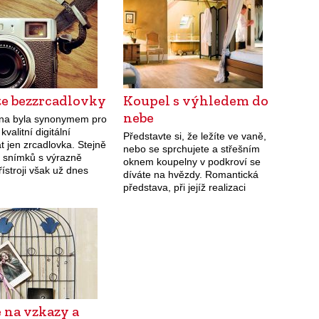
mnohem důkladněji, a zvláště
v takových případech zvažte
každý krok.
te bezzrcadlovky
Koupel s výhledem do
nebe
na byla synonymem pro
valitní digitální
Představte si, že ležíte ve vaně,
t jen zrcadlovka. Stejně
nebo se sprchujete a střešním
h snímků s výrazně
oknem koupelny v podkroví se
řístroji však už dnes
díváte na hvězdy. Romantická
cílit s
představa, při jejíž realizaci
lovkami. Bezzrcadlovky
musíte často vyřešit několik
ýmsi hybridem lehkých
problémů.
ích kompaktů a masivních
átů s…
 na vzkazy a