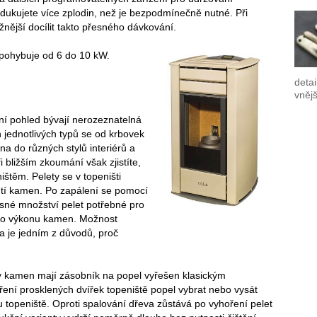
odukujete více zplodin, než je bezpodmínečně nutné. Při
nější docílit takto přesného dávkování.
pohybuje od 6 do 10 kW.
detai
vnějš
ní pohled bývají nerozeznatelná
jednotlivých typů se od krbovek
na do různých stylů interiérů a
 bližším zkoumání však zjistíte,
štěm. Pelety se v topeništi
tí kamen. Po zapálení se pomocí
sné množství pelet potřebné pro
ho výkonu kamen. Možnost
a je jedním z důvodů, proč
py kamen mají zásobník na popel vyřešen klasickým
ření prosklených dvířek topeniště popel vybrat nebo vysát
topeniště. Oproti spalování dřeva zůstává po vyhoření pelet