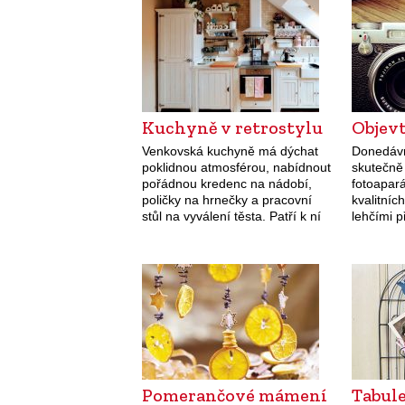
Kuchyně v retrostylu
Objev
Venkovská kuchyně má dýchat
Donedáv
poklidnou atmosférou, nabídnout
skutečně k
pořádnou kredenc na nádobí,
fotoapará
poličky na hrnečky a pracovní
kvalitníc
stůl na vyválení těsta. Patří k ní
lehčími p
různě profilovaná dvířka, velký
můžete do
keramický dřez a
bezzrcad
elektrospotřebiče schované za
jsou jak
dvířky.
digitáln
fotoapar
Pomerančové mámení
Tabule