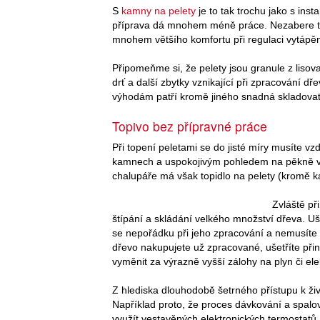
S
kamny na pelety
je to tak trochu jako s inst
příprava dá mnohem méně práce. Nezabere to
mnohem většího komfortu při regulaci vytápěn
Připomeňme si, že pelety jsou granule z lisovan
drť a další zbytky vznikající při zpracování dř
výhodám patří kromě jiného snadná skladovate
Topivo bez přípravné práce
Při topení peletami se do jisté míry musíte v
kamnech a uspokojivým pohledem na pěkně v
chalupáře má však topidlo na pelety (kromě ka
Zvláště p
štípání a skládání velkého množství dřeva. Uš
se nepořádku při jeho zpracování a nemusíte i
dřevo nakupujete už zpracované, ušetříte př
vyměnit za výrazně vyšší zálohy na plyn či el
Z hlediska dlouhodobě šetrného přístupu k ži
Například proto, že proces dávkování a spalo
využít vestavěných elektronických termostatů