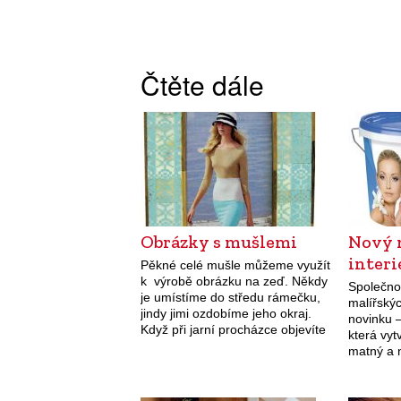
Čtěte dále
Obrázky s mušlemi
Nový 
interi
Pěkné celé mušle můžeme využít
k výrobě obrázku na zeď. Někdy
Společno
je umístíme do středu rámečku,
malířskýc
jindy jimi ozdobíme jeho okraj.
novinku 
Když při jarní procházce objevíte
která vyt
prázdné hlemýždí ulity, sesbírejte
matný a 
je a doneste domů. Po…
povrch, i
reprezenta
vynikají