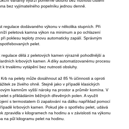
kční varianty vydrží poměrně dlouho bez nutnosti čištění
kamna bez vyjímatelného popelníku jednou denně.
 regulace dodávaného výkonu v několika stupních. Při
 sníží peletová kamna výkon na minimum a po ochlazení
při poklesu teploty znovu automaticky zapálí. Správným
 spotřebovaných pelet.
 regulace dělá z peletových kamen výrazně pohodlnější a
andardních krbových kamen. A díky automatizovanému procesu
 k trvalému vytápění bez nutnosti obsluhy.
. Krb na pelety může dosáhnout až 85 % účinnosti a oproti
žitek ze živého ohně. Stejně jako v případě klasických
krbovým kamnům vyšší nároky na prostor a průměr komína. V
pelet s přikládáním běžných dřevěných polen. A využít
jení s termostatem či zapalování na dálku například pomocí
případě krbových kamen. Pokud jde o spotřebu pelet, udává
ek zpravidla v kilogramech na hodinu a v závislosti na výkonu
a na půl kilogramu pelet na hodinu.