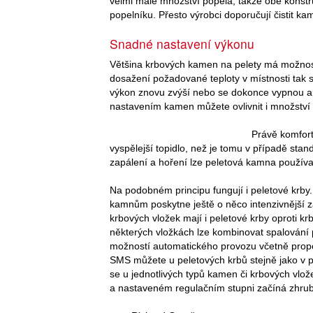
velmi malé množství popela, takže obě konstru
popelníku. Přesto výrobci doporučují čistit 
Snadné nastavení výkonu
Většina krbových kamen na pelety má možnost
dosažení požadované teploty v místnosti tak
výkon znovu zvýší nebo se dokonce vypnou a 
nastavením kamen můžete ovlivnit i množství
Právě komfort
vyspělejší topidlo, než je tomu v případě st
zapálení a hoření lze peletová kamna používat
Na podobném principu fungují i peletové krby
kamnům poskytne ještě o něco intenzivnější zá
krbových vložek mají i peletové krby oproti 
některých vložkách lze kombinovat spalování 
možností automatického provozu včetně propo
SMS můžete u peletových krbů stejně jako v 
se u jednotlivých typů kamen či krbových vlož
a nastaveném regulačním stupni začíná zhrub