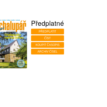
Předplatné
PŘEDPLATIT
ČÍST
KOUPIT ČASOPIS
ARCHIV ČÍSEL