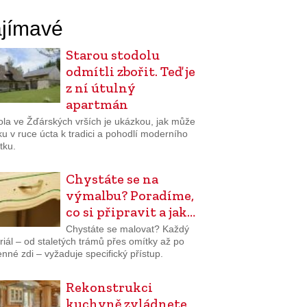
jímavé
Starou stodolu
odmítli zbořit. Teď je
z ní útulný
apartmán
ola ve Žďárských vrších je ukázkou, jak může
uku v ruce úcta k tradici a pohodlí moderního
tku.
Chystáte se na
výmalbu? Poradíme,
co si připravit a jak…
Chystáte se malovat? Každý
iál – od staletých trámů přes omítky až po
né zdi – vyžaduje specifický přístup.
Rekonstrukci
kuchyně zvládnete