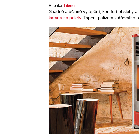
Rubrika:
Interiér
Snadné a účinné vytápění, komfort obsluhy 
kamna na pelety
. Topení palivem z dřevního