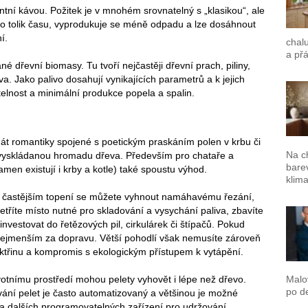
antní kávou. Požitek je v mnohém srovnatelný s „klasikou“, ale
 tolik času, vyprodukuje se méně odpadu a lze dosáhnout
í.
chalu
a přá
é dřevní biomasy. Tu tvoří nejčastěji dřevní prach, piliny,
eva. Jako palivo dosahují vynikajících parametrů a k jejich
lnost a minimální produkce popela a spalin.
zdát romantiky spojené s poetickým praskáním polen v krbu či
Na c
yskládanou hromadu dřeva. Především pro chataře a
barev
men existují i krby a kotle) také spoustu výhod.
klima
ři častějším topení se můžete vyhnout namáhavému řezání,
etříte místo nutné pro skladování a vysychání paliva, zbavíte
nvestovat do řetězových pil, cirkulárek či štípačů. Pokud
inejmenším za dopravu. Větší pohodlí však nemusíte zároveň
ektřinu a kompromis s ekologickým přístupem k vytápění.
votnímu prostředí mohou pelety vyhovět i lépe než dřevo.
Malo
po de
vání pelet je často automatizovaný a většinou je možné
 a dalších programovatelných zařízení pro udržování