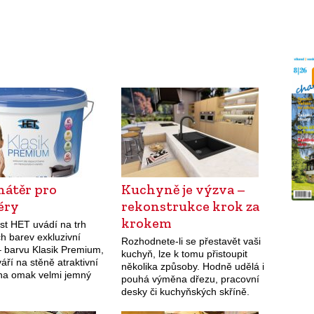
nátěr pro
Kuchyně je výzva –
éry
rekonstrukce krok za
krokem
st HET uvádí na trh
h barev exkluzivní
Rozhodnete-li se přestavět vaši
– barvu Klasik Premium,
kuchyň, lze k tomu přistoupit
váří na stěně atraktivní
několika způsoby. Hodně udělá i
na omak velmi jemný
pouhá výměna dřezu, pracovní
deální pro
desky či kuchyňských skříně.
tivní interiéry a to při
Kuchyň však lze přestavět
cím poměru kvality…