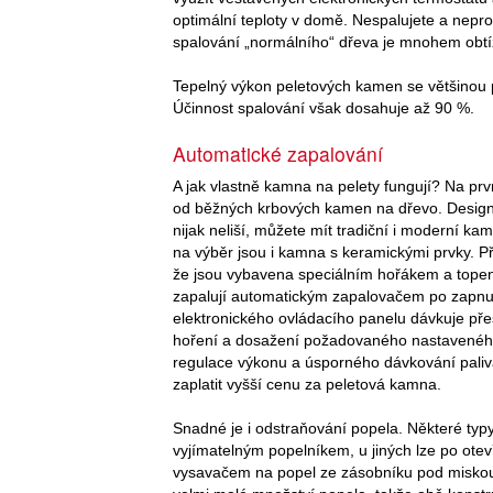
optimální teploty v domě. Nespalujete a nepr
spalování „normálního“ dřeva je mnohem obtíž
Tepelný výkon peletových kamen se většinou 
Účinnost spalování však dosahuje až 90 %.
Automatické zapalování
A jak vlastně kamna na pelety fungují? Na prv
od běžných krbových kamen na dřevo. Design 
nijak neliší, můžete mít tradiční i moderní kam
na výběr jsou i kamna s keramickými prvky. Při
že jsou vybavena speciálním hořákem a topeni
zapalují automatickým zapalovačem po zapnu
elektronického ovládacího panelu dávkuje pře
hoření a dosažení požadovaného nastavené
regulace výkonu a úsporného dávkování paliv
zaplatit vyšší cenu za peletová kamna.
Snadné je i odstraňování popela. Některé ty
vyjímatelným popelníkem, u jiných lze po otev
vysavačem na popel ze zásobníku pod miskou 