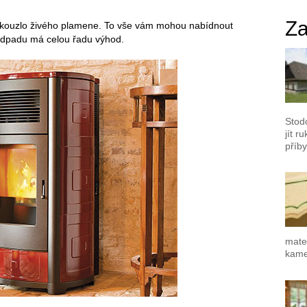
Za
a kouzlo živého plamene. To vše vám mohou nabídnout
 odpadu má celou řadu výhod.
Stod
jít r
příby
mater
kamen