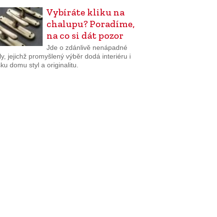
Vybíráte kliku na
chalupu? Poradíme,
na co si dát pozor
Jde o zdánlivě nenápadné
ly, jejichž promyšlený výběr dodá interiéru i
ku domu styl a originalitu.