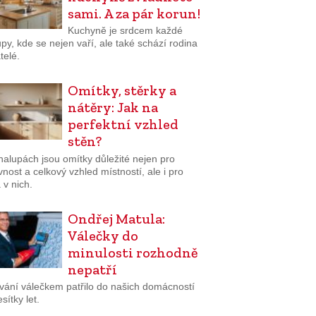
sami. A za pár korun!
Kuchyně je srdcem každé
py, kde se nejen vaří, ale také schází rodina
telé.
Omítky, stěrky a
nátěry: Jak na
perfektní vzhled
stěn?
halupách jsou omítky důležité nejen pro
nost a celkový vzhled místností, ale i pro
 v nich.
Ondřej Matula:
Válečky do
minulosti rozhodně
nepatří
vání válečkem patřilo do našich domácností
sítky let.