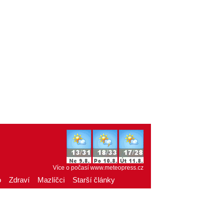
Více o počasí
www.meteopress.cz
o
Zdraví
Mazlíčci
Starší články