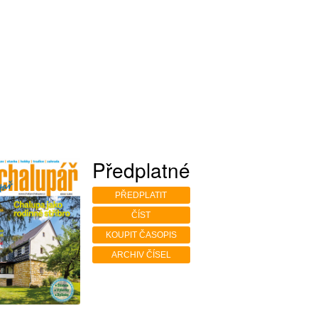
Předplatné
PŘEDPLATIT
ČÍST
KOUPIT ČASOPIS
ARCHIV ČÍSEL