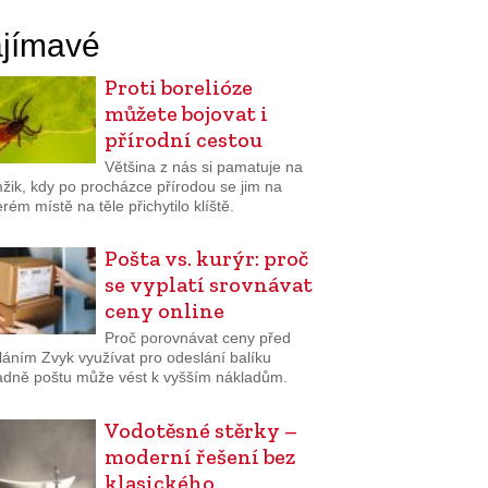
jímavé
Proti borelióze
můžete bojovat i
přírodní cestou
Většina z nás si pamatuje na
žik, kdy po procházce přírodou se jim na
rém místě na těle přichytilo klíště.
Pošta vs. kurýr: proč
se vyplatí srovnávat
ceny online
Proč porovnávat ceny před
láním Zvyk využívat pro odeslání balíku
adně poštu může vést k vyšším nákladům.
Vodotěsné stěrky –
moderní řešení bez
klasického