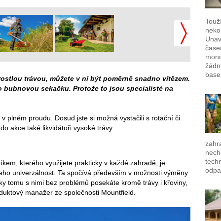
Touž
neko
Unavu
časem
mono
žádn
base
rostlou trávou, můžete v ní být poměrně snadno vítězem.
o bubnovou sekačku. Protože to jsou specialisté na
 v plném proudu. Dosud jste si možná vystačili s rotační či
o akce také likvidátoři vysoké trávy.
zahra
nech
techn
em, kterého využijete prakticky v každé zahradě, je
odpa
 jeho univerzálnost. Ta spočívá především v možnosti výměny
ky tomu s nimi bez problémů posekáte kromě trávy i křoviny,
roduktový manažer ze společnosti Mountfield.