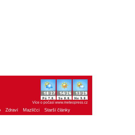
Více o počasí
www.meteopress.cz
o
Zdraví
Mazlíčci
Starší články