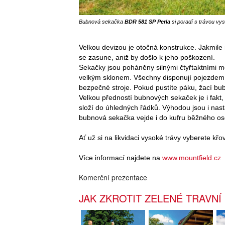
Bubnová sekačka
BDR 581 SP Perla
si poradí s trávou vy
Velkou devizou je otočná konstrukce. Jakmil
se zasune, aniž by došlo k jeho poškození.
Sekačky jsou poháněny silnými čtyřtaktními mo
velkým sklonem. Všechny disponují pojezdem, 
bezpečné stroje. Pokud pustíte páku, žací bu
Velkou předností bubnových sekaček je i fakt
složí do úhledných řádků. Výhodou jsou i nasta
bubnová sekačka vejde i do kufru běžného os
Ať už si na likvidaci vysoké trávy vyberete 
Více informací najdete na
www.mountfield.cz
Komerční prezentace
JAK ZKROTIT ZELENÉ TRAVNÍ