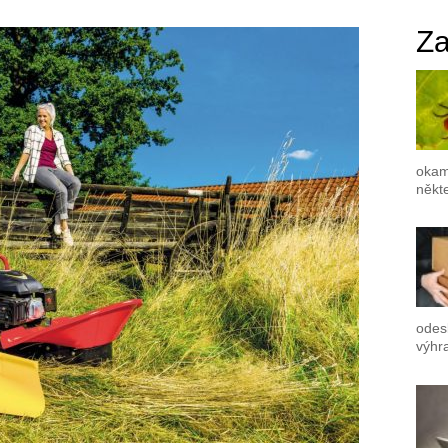
Za
okam
někte
odes
výhr