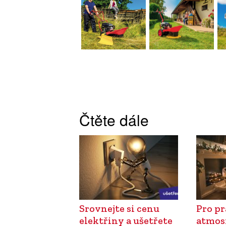
Čtěte dále
Srovnejte si cenu
Pro p
elektřiny a ušetřete
atmos