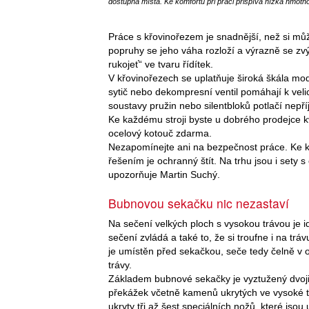
dostupná místa. Ke komfortu při práci přispívá nízká hmotno
Práce s křovinořezem je snadnější, než si můž
popruhy se jeho váha rozloží a výrazně se zv
rukojeť“ ve tvaru řídítek.
V křovinořezech se uplatňuje široká škála mod
sytič nebo dekompresní ventil pomáhají k vel
soustavy pružin nebo silentbloků potlačí nep
Ke každému stroji byste u dobrého prodejce kv
ocelový kotouč zdarma.
Nezapomínejte ani na bezpečnost práce. Ke křo
řešením je ochranný štít. Na trhu jsou i sety s 
upozorňuje Martin Suchý.
Bubnovou sekačku nic nezastaví
Na sečení velkých ploch s vysokou trávou je i
sečení zvládá a také to, že si troufne i na tr
je umístěn před sekačkou, seče tedy čelně v 
trávy.
Základem bubnové sekačky je vyztužený dvojit
překážek včetně kamenů ukrytých ve vysoké t
ukryty tři až šest speciálních nožů, které jso