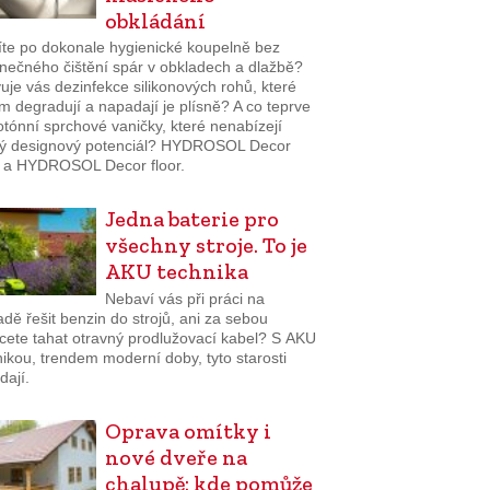
obkládání
íte po dokonale hygienické koupelně bez
nečného čištění spár v obkladech a dlažbě?
je vás dezinfekce silikonových rohů, které
 degradují a napadají je plísně? A co teprve
tónní sprchové vaničky, které nenabízejí
ý designový potenciál? HYDROSOL Decor
 a HYDROSOL Decor floor.
Jedna baterie pro
všechny stroje. To je
AKU technika
Nebaví vás při práci na
dě řešit benzin do strojů, ani za sebou
cete tahat otravný prodlužovací kabel? S AKU
ikou, trendem moderní doby, tyto starosti
dají.
Oprava omítky i
nové dveře na
chalupě: kde pomůže