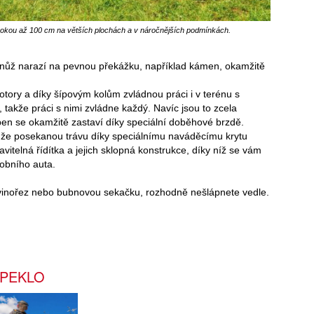
sokou až 100 cm na větších plochách a v náročnějších podmínkách.
e nůž narazí na pevnou překážku, například kámen, okamžitě
tory a díky šípovým kolům zvládnou práci i v terénu s
takže práci s nimi zvládne každý. Navíc jsou to zcela
ben se okamžitě zastaví díky speciální doběhové brzdě.
, že posekanou trávu díky speciálnímu naváděcímu krytu
vitelná řídítka a jejich sklopná konstrukce, díky níž se vám
obního auta.
křovinořez nebo bubnovou sekačku, rozhodně nešlápnete vedle.
 PEKLO