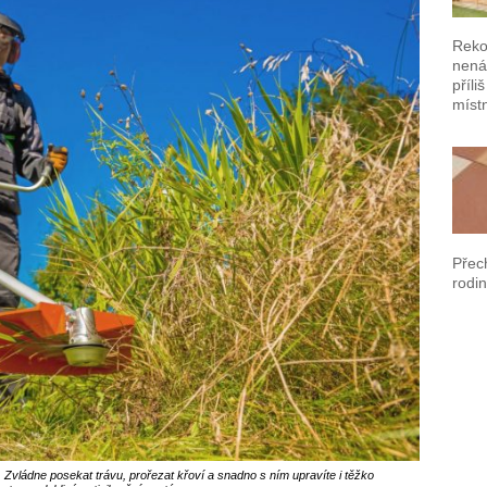
Reko
nená
příli
místn
Přec
rodin
Zvládne posekat trávu, prořezat křoví a snadno s ním upravíte i těžko