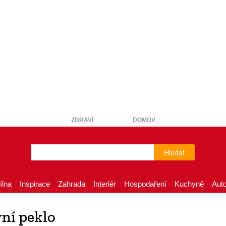
ZDRAVÍ
DOMOV
Hledat
ílna
Inspirace
Zahrada
Interiér
Hospodaření
Kuchyně
Aut
vní peklo