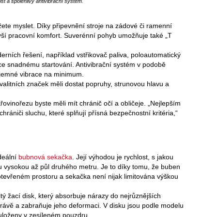
st a spolehlivý antivibrační systém.
ete myslet. Díky připevnění stroje na zádové či ramenní
ýší pracovní komfort. Suverénní pohyb umožňuje také „T
erních řešení, například vstřikovač paliva, poloautomatický
ice snadnému startování. Antivibrační systém v podobě
říjemné vibrace na minimum.
alitních značek měli dostat popruhy, strunovou hlavu a
vinořezu byste měli mít chránič očí a obličeje. „Nejlepším
chrániči sluchu, které splňují přísná bezpečnostní kritéria,“
deální
bubnová sekačka
. Její výhodou je rychlost, s jakou
ávu vysokou až půl druhého metru. Je to díky tomu, že buben
otevřeném prostoru a sekačka není nijak limitována výškou
ý žací disk, který absorbuje nárazy do nejrůznějších
rávě a zabraňuje jeho deformaci. V disku jsou podle modelu
u uloženy v zesíleném pouzdru.