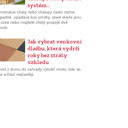
systém…
nstrukce chaty nebo chalupy často začne
padně: opadává kus omítky, staré dveře jsou
š úzké nebo majitelé chtějí propojit dvě
osti.
Jak vybrat venkovní
dlažbu, která vydrží
roky bez ztráty
vzhledu
hod z domu do zahrady vytváří místo, kde se
a schází nejčastěji.