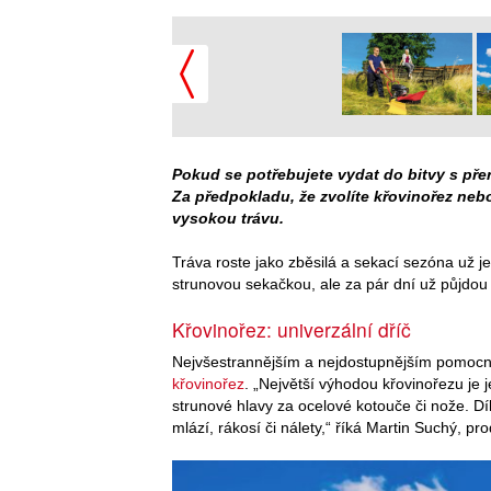
Pokud se potřebujete vydat do bitvy s pře
Za předpokladu, že zvolíte křovinořez neb
vysokou trávu.
Tráva roste jako zběsilá a sekací sezóna už je
strunovou sekačkou, ale za pár dní už půjdou d
Křovinořez: univerzální dříč
Nejvšestrannějším a nejdostupnějším pomocník
křovinořez
. „Největší výhodou křovinořezu je
strunové hlavy za ocelové kotouče či nože. Dí
mlází, rákosí či nálety,“ říká Martin Suchý, p