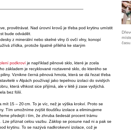
____________________________________
kve, provětrávat. Nad úrovní krovů je třeba pod krytinu umístit
Dřev
ost bude odvádět.
míst
desky z minerální nebo skelné vlny či ovčí vlny, konopí
času
oužívá zřídka, protože špatně přiléhá ke starým
plení podkroví
je například pěnové sklo, které je zcela
o základem je recyklované roztavené sklo, do kterého se
é piliny. Vznikne černá pěnová hmota, která se dá řezat třeba
 stavitelé v Alpách používají jako tepelnou izolaci do svislých
bru, která vlhkost sice přijímá, ale v létě ji zase vydýchá.
la bez fólií.
mít 15 – 20 cm. To je víc, než je výška krokví. Proto se
ny. Tím umožníme zvýšit tloušťku izolace a eliminujeme
žeme předejít i tím, že zhruba šedesát procent trámu
 Lze přiznat celou vazbu. Záklop se posune nad ni a pak se
 pod krytinu. To se nazývá nadkrokevní izolace, což je