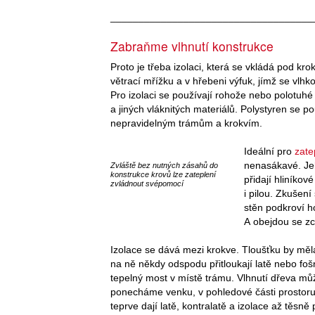
____________________________________
Zabraňme vlhnutí konstrukce
Proto je třeba izolaci, která se vkládá pod kro
větrací mřížku a v hřebeni výfuk, jímž se vlhk
Pro izolaci se používají rohože nebo polotuhé 
a jiných vláknitých materiálů. Polystyren se p
nepravidelným trámům a krokvím.
Ideální pro
zate
nenasákavé. Jeh
Zvláště bez nutných zásahů do
konstrukce krovů lze zateplení
přidají hliníkov
zvládnout svépomocí
i pilou. Zkušení
stěn podkroví ho
A obejdou se zce
Izolace se dává mezi krokve. Tloušťku by měla 
na ně někdy odspodu přitloukají latě nebo foš
tepelný most v místě trámu. Vlhnutí dřeva mů
ponecháme venku, v pohledové části prostoru.
teprve dají latě, kontralatě a izolace až těsně