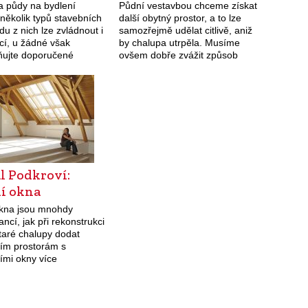
a půdy na bydlení
Půdní vestavbou chceme získat
několik typů stavebních
další obytný prostor, a to lze
du z nich lze zvládnout i
samozřejmě udělat citlivě, aniž
í, u žádné však
by chalupa utrpěla. Musíme
ujte doporučené
ovšem dobře zvážit způsob
 Do podkroví nesmí
zateplení, osvětlení i úpravy
ni táhnout. Vytvořit
krovu, a také únosnost stropu,
ytný prostor je lákavé.
který novým provozem přitížíme.
další…
…
l Podkroví:
ní okna
okna jsou mnohdy
ancí, jak při rekonstrukci
taré chalupy dodat
ím prostorám s
ími okny více
ho světla. Instalace
 oken zlepší světelnou
 půdních prostorách.
 i důvody k výměně…