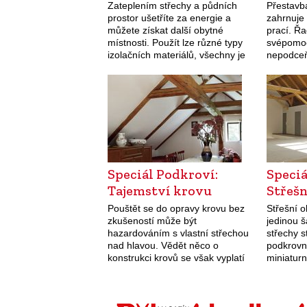
Zateplením střechy a půdních
Přestavb
prostor ušetříte za energie a
zahrnuje 
můžete získat další obytné
prací. Řa
místnosti. Použít lze různé typy
svépomoc
izolačních materiálů, všechny je
nepodceň
ale nutné bezchybně instalovat.
postupy.
Pro izolaci střechy a podkrovních
zatékat a
prostor můžete zvolit tradiční…
z půdy ob
Získáte 
Speciál Podkroví:
Speciá
Tajemství krovu
Střeš
Pouštět se do opravy krovu bez
Střešní 
zkušeností může být
jedinou š
hazardováním s vlastní střechou
střechy s
nad hlavou. Vědět něco o
podkrovn
konstrukci krovů se však vyplatí
miniaturn
pro případ menších oprav či kvůli
přirozené
vestavbě podkroví. Zásah do
střešních
konstrukce krovu…
pohodu v
Najdeme