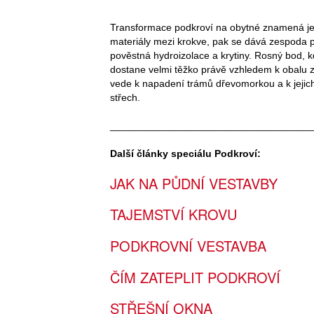
Transformace podkroví na obytné znamená jej 
materiály mezi krokve, pak se dává zespoda 
pověstná hydroizolace a krytiny. Rosný bod, kd
dostane velmi těžko právě vzhledem k obalu z f
vede k napadení trámů dřevomorkou a k jejich 
střech.
____________________________________
Další články speciálu Podkroví:
JAK NA PŮDNÍ VESTAVBY
TAJEMSTVÍ KROVU
PODKROVNÍ VESTAVBA
ČÍM ZATEPLIT PODKROVÍ
STŘEŠNÍ OKNA