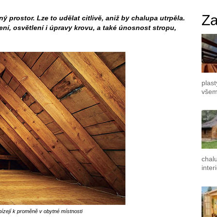
Za
 prostor. Lze to udělat citlivě, aniž by chalupa utrpěla.
í, osvětlení i úpravy krovu, a také únosnost stropu,
plast
všem
chal
inter
ízejí k proměně v obytné místnosti