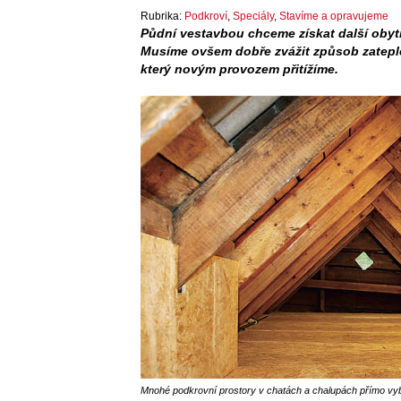
Rubrika:
Podkroví
,
Speciály
,
Stavíme a opravujeme
Půdní vestavbou chceme získat další obytný
Musíme ovšem dobře zvážit způsob zateplen
který novým provozem přitížíme.
Mnohé podkrovní prostory v chatách a chalupách přímo vyb