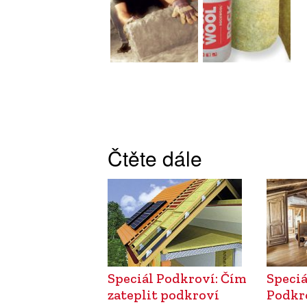
Čtěte dále
Speciál Podkroví: Čím
Speciá
zateplit podkroví
Podkr