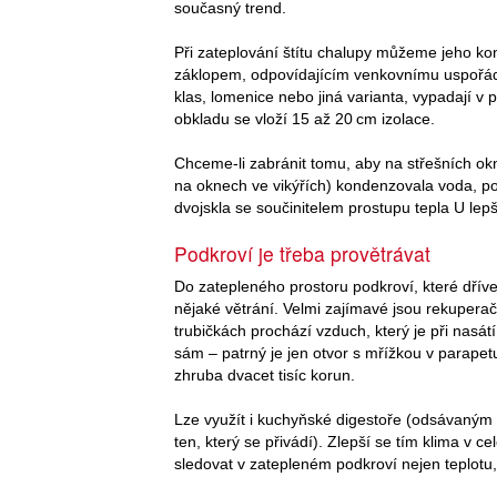
současný trend.
Při zateplování štítu chalupy můžeme jeho kons
záklopem, odpovídajícím venkovnímu uspořádá
klas, lomenice nebo jiná varianta, vypadají v 
obkladu se vloží 15 až 20 cm izolace.
Chceme-li zabránit tomu, aby na střešních ok
na oknech ve vikýřích) kondenzovala voda, po
dvojskla se součinitelem prostupu tepla U lep
Podkroví je třeba provětrávat
Do zatepleného prostoru podkroví, které dříve p
nějaké větrání. Velmi zajímavé jsou rekuperač
trubičkách prochází vzduch, který je při nasátí
sám – patrný je jen otvor s mřížkou v parapet
zhruba dvacet tisíc korun.
Lze využít i kuchyňské digestoře (odsávaným
ten, který se přivádí). Zlepší se tím klima v c
sledovat v zatepleném podkroví nejen teplotu, 