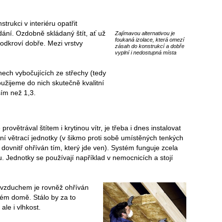
trukci v interiéru opatřit
ní. Ozdobně skládaný štít, ať už
Zajímavou alternativou je
foukaná izolace, která omezí
podkroví dobře. Mezi vrstvy
zásah do konstrukcí a dobře
vyplní i nedostupná místa
nech vybočujících ze střechy (tedy
užijeme do nich skutečně kvalitní
ším než 1,3.
rovětrával štítem i krytinou vítr, je třeba i dnes instalovat
ní větrací jednotky (v šikmo proti sobě umístěných tenkých
 dovnitř ohříván tím, který jde ven). Systém funguje zcela
u. Jednotky se používají například v nemocnicích a stojí
 vzduchem je rovněž ohříván
elém domě. Stálo by za to
ale i vlhkost.