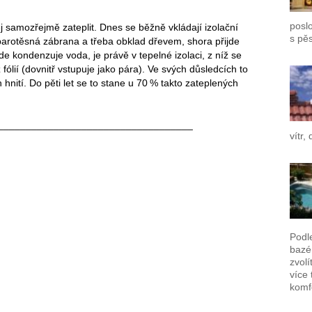
poslo
samozřejmě zateplit. Dnes se běžně vkládají izolační
s pě
parotěsná zábrana a třeba obklad dřevem, shora přijde
e kondenzuje voda, je právě v tepelné izolaci, z níž se
ólií (dovnitř vstupuje jako pára). Ve svých důsledcích to
hnití. Do pěti let se to stane u 70 % takto zateplených
___________________________________
vítr,
Podl
bazén
zvolí
více 
komf