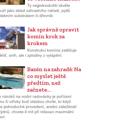
Ty nejjednodušší skvěle
uží jako sklad zahradního nářadí, pytlů
stebním substrátem či dřevník.
Jak správně opravit
komín krok za
krokem
Konstrukci komína zatěžuje
 déšť, sníh, ale i zplodiny z vytápění.
Bazén na zahradě: Na
co myslet ještě
předtím, než
začnete…
e nároků na vodní radovánky je pořízení
u či vířivky buď otázkou chvíle, to když
te jednoduché provedení, anebo záležitostí
týdnů, chcete-li mít při relaxaci maximální
ort.