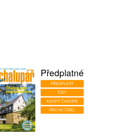
Předplatné
PŘEDPLATIT
ČÍST
KOUPIT ČASOPIS
ARCHIV ČÍSEL