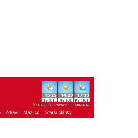
Více o počasí
www.meteopress.cz
o
Zdraví
Mazlíčci
Starší články