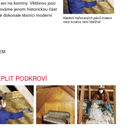
ani na komíny. Většinou jsou
hováme jenom historickou část
e dokonale těsnící moderní
Kladení nařezaných pásů izolace
mezi krokve není obtížné
REM
EPLIT PODKROVÍ