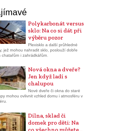
jímavé
Polykarbonát versus
sklo: Na co si dát při
výběru pozor
Plexisklo a další průhledné
y, jež mohou nahradit sklo, poslouží dobře
 chatařům i zahrádkářům.
Nová okna a dveře?
Jen když ladí s
chalupou
Nové dveře či okna do staré
upy mohou ovlivnit vzhled domu i atmosféru v
iéru.
Dílna, sklad či
domek pro děti: Na
co všechno můžete…