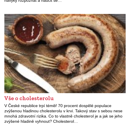
návyky rozpoznat a naučit se…
Vše o cholesterolu
V České republice trpí téměř 70 procent dospělé populace
zvýšenou hladinou cholesterolu v krvi. Takový stav s sebou nese
mnohá zdravotní rizika. Co to vlastně cholesterol je a jak se jeho
zvýšené hladině vyhnout? Cholesterol…