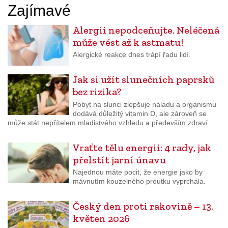
Zajímavé
Alergii nepodceňujte. Neléčená
může vést až k astmatu!
Alergické reakce dnes trápí řadu lidí.
Jak si užít slunečních paprsků
bez rizika?
Pobyt na slunci zlepšuje náladu a organismu
dodává důležitý vitamin D, ale zároveň se
může stát nepřítelem mladistvého vzhledu a především zdraví.
Vraťte tělu energii: 4 rady, jak
přelstít jarní únavu
Najednou máte pocit, že energie jako by
mávnutím kouzelného proutku vyprchala.
Český den proti rakovině – 13.
květen 2026