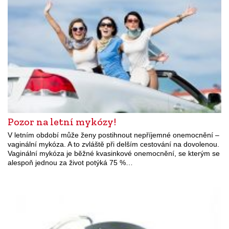
Pozor na letní mykózy!
V letním období může ženy postihnout nepříjemné onemocnění –
vaginální mykóza. A to zvláště při delším cestování na dovolenou.
Vaginální mykóza je běžné kvasinkové onemocnění, se kterým se
alespoň jednou za život potýká 75 %…