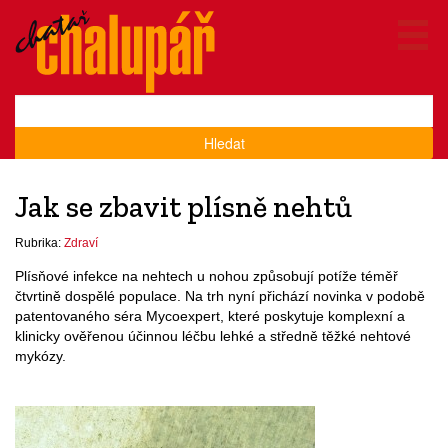
Hledat
Jak se zbavit plísně nehtů
Rubrika:
Zdraví
Plísňové infekce na nehtech u nohou způsobují potíže téměř
čtvrtině dospělé populace. Na trh nyní přichází novinka v podobě
patentovaného séra Mycoexpert, které poskytuje komplexní a
klinicky ověřenou účinnou léčbu lehké a středně těžké nehtové
mykózy.