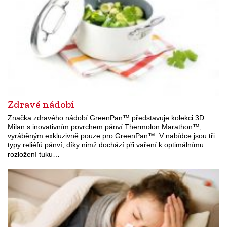
Zdravé nádobí
Značka zdravého nádobí GreenPan™ představuje kolekci 3D
Milan s inovativním povrchem pánví Thermolon Marathon™,
vyráběným exkluzivně pouze pro GreenPan™. V nabídce jsou tři
typy reliéfů pánví, díky nimž dochází při vaření k optimálnímu
rozložení tuku…