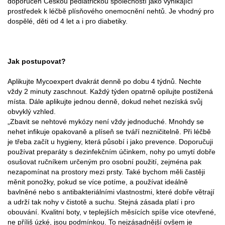
doporučen Českou pediatrickou společností jako vynikající
prostředek k léčbě plísňového onemocnění nehtů. Je vhodný pro
dospělé, děti od 4 let a i pro diabetiky.
Jak postupovat?
Aplikujte Mycoexpert dvakrát denně po dobu 4 týdnů. Nechte
vždy 2 minuty zaschnout. Každý týden opatrně opilujte postižená
místa. Dále aplikujte jednou denně, dokud nehet nezíská svůj
obvyklý vzhled.
„Zbavit se nehtové mykózy není vždy jednoduché. Mnohdy se
nehet infikuje opakovaně a plíseň se tváří nezničitelně. Při léčbě
je třeba začít u hygieny, která působí i jako prevence. Doporučuji
používat preparáty s dezinfekčním účinkem, nohy po umytí dobře
osušovat ručníkem určeným pro osobní použití, zejména pak
nezapomínat na prostory mezi prsty. Také bychom měli častěji
měnit ponožky, pokud se více potíme, a používat ideálně
bavlněné nebo s antibakteriálními vlastnostmi, které dobře větrají
a udrží tak nohy v čistotě a suchu. Stejná zásada platí i pro
obouvání. Kvalitní boty, v teplejších měsících spíše více otevřené,
ne příliš úzké, jsou podmínkou. To nejzásadnější ovšem je