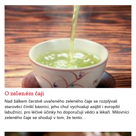
O zeleném čaji
Nad šálkem čerstvě uvařeného zeleného čaje se rozplývali
starověcí čínští básníci, jeho chuť vychvalují asijští i evropští
labužníci, pro léčivé účinky ho doporučují vědci a lékaři. Milovníci
zeleného čaje se shodují v tom, že tento…