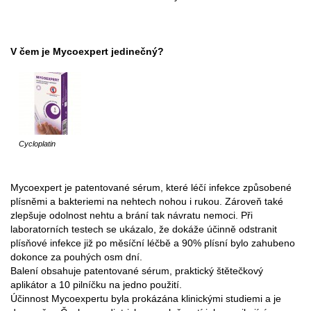
V čem je Mycoexpert jedinečný?
Cycloplatin
Mycoexpert je patentované sérum, které léčí infekce způsobené
plísněmi a bakteriemi na nehtech nohou i rukou. Zároveň také
zlepšuje odolnost nehtu a brání tak návratu nemoci. Při
laboratorních testech se ukázalo, že dokáže účinně odstranit
plísňové infekce již po měsíční léčbě a 90% plísní bylo zahubeno
dokonce za pouhých osm dní.
Balení obsahuje patentované sérum, praktický štětečkový
aplikátor a 10 pilníčku na jedno použití.
Účinnost Mycoexpertu byla prokázána klinickými studiemi a je