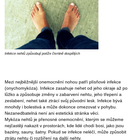
Infekce nehtů způsobují potíže čtvrtině dospělých
Mezi nejběžnější onemocnění nohou patří plísňové infekce
(onychomykóza). Infekce zasahuje nehet od jeho okraje až po
lůžko a způsobuje změny v zabarvení nehtu, jeho třepení a
zeslabení, nehet také ztrácí svůj původní lesk. Infekce bývá
mnohdy i bolestivá a může dokonce omezovat v pohybu.
Nezanedbatelná není ani estetická stránka věci.
Mykóza nehtů je přenosné onemocnění, kterým se můžeme
nejčastěji nakazit v prostorách, kde lidé chodí bosi, jako jsou
bazény, sauny, šatny. Pokud se infekce neléčí, může způsobit
ztrátu nehtu či rozšíření na další nehty.