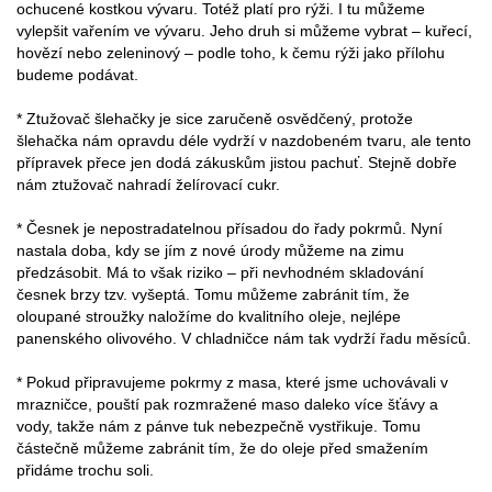
ochucené kostkou vývaru. Totéž platí pro rýži. I tu můžeme
vylepšit vařením ve vývaru. Jeho druh si můžeme vybrat – kuřecí,
hovězí nebo zeleninový – podle toho, k čemu rýži jako přílohu
budeme podávat.
* Ztužovač šlehačky je sice zaručeně osvědčený, protože
šlehačka nám opravdu déle vydrží v nazdobeném tvaru, ale tento
přípravek přece jen dodá zákuskům jistou pachuť. Stejně dobře
nám ztužovač nahradí želírovací cukr.
* Česnek je nepostradatelnou přísadou do řady pokrmů. Nyní
nastala doba, kdy se jím z nové úrody můžeme na zimu
předzásobit. Má to však riziko – při nevhodném skladování
česnek brzy tzv. vyšeptá. Tomu můžeme zabránit tím, že
oloupané stroužky naložíme do kvalitního oleje, nejlépe
panenského olivového. V chladničce nám tak vydrží řadu měsíců.
* Pokud připravujeme pokrmy z masa, které jsme uchovávali v
mrazničce, pouští pak rozmražené maso daleko více šťávy a
vody, takže nám z pánve tuk nebezpečně vystřikuje. Tomu
částečně můžeme zabránit tím, že do oleje před smažením
přidáme trochu soli.