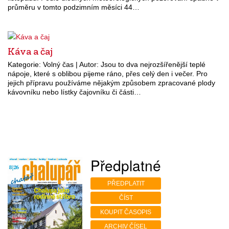
průměru v tomto podzimním měsíci 44…
Káva a čaj
Kategorie: Volný čas | Autor: Jsou to dva nejrozšířenější teplé
nápoje, které s oblibou pijeme ráno, přes celý den i večer. Pro
jejich přípravu používáme nějakým způsobem zpracované plody
kávovníku nebo lístky čajovníku či části…
Předplatné
PŘEDPLATIT
ČÍST
KOUPIT ČASOPIS
ARCHIV ČÍSEL