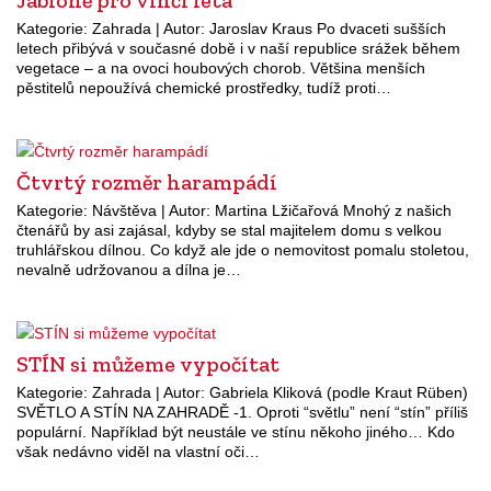
Jabloně pro vlhčí léta
Kategorie: Zahrada | Autor: Jaroslav Kraus Po dvaceti sušších
letech přibývá v současné době i v naší republice srážek během
vegetace – a na ovoci houbových chorob. Většina menších
pěstitelů nepoužívá chemické prostředky, tudíž proti…
Čtvrtý rozměr harampádí
Kategorie: Návštěva | Autor: Martina Lžičařová Mnohý z našich
čtenářů by asi zajásal, kdyby se stal majitelem domu s velkou
truhlářskou dílnou. Co když ale jde o nemovitost pomalu stoletou,
nevalně udržovanou a dílna je…
STÍN si můžeme vypočítat
Kategorie: Zahrada | Autor: Gabriela Kliková (podle Kraut Rüben)
SVĚTLO A STÍN NA ZAHRADĚ -1. Oproti “světlu” není “stín” příliš
populární. Například být neustále ve stínu někoho jiného… Kdo
však nedávno viděl na vlastní oči…