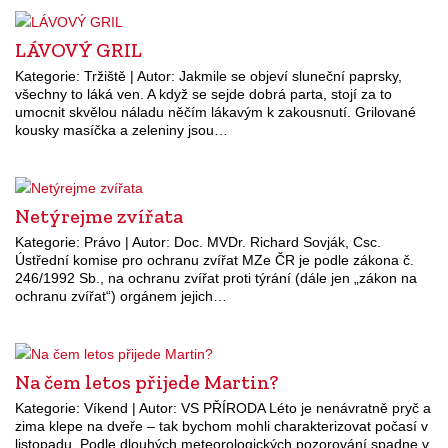
LÁVOVÝ GRIL
Kategorie: Tržiště | Autor: Jakmile se objeví sluneční paprsky,
všechny to láká ven. A když se sejde dobrá parta, stojí za to
umocnit skvělou náladu něčím lákavým k zakousnutí. Grilované
kousky masíčka a zeleniny jsou…
Netýrejme zvířata
Kategorie: Právo | Autor: Doc. MVDr. Richard Sovják, Csc.
Ústřední komise pro ochranu zvířat MZe ČR je podle zákona č.
246/1992 Sb., na ochranu zvířat proti týrání (dále jen „zákon na
ochranu zvířat“) orgánem jejich…
Na čem letos přijede Martin?
Kategorie: Víkend | Autor: VS PŘÍRODA Léto je nenávratně pryč a
zima klepe na dveře – tak bychom mohli charakterizovat počasí v
listopadu. Podle dlouhých meteorologických pozorování spadne v