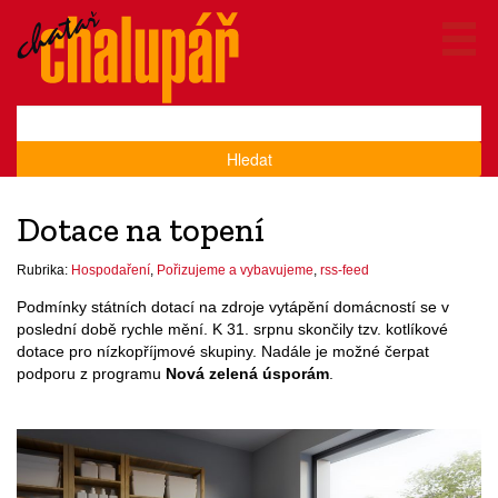
Hledat
Dotace na topení
Rubrika:
Hospodaření
,
Pořizujeme a vybavujeme
,
rss-feed
Podmínky státních dotací na zdroje vytápění domácností se v
poslední době rychle mění. K 31. srpnu skončily tzv. kotlíkové
dotace pro nízkopříjmové skupiny. Nadále je možné čerpat
podporu z programu
Nová zelená úsporám
.