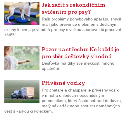
Jak začít s rekondičním
svičením pro psy?
Řeší problémy pohybového aparátu, smysl
má i jako prevence u plemen s dědičnými
sklony k nim a je vhodná pro psy s velkou sportovní či pracovní
zátěží.
Pozor na střechu: Ne každá je
pro sběr dešťovky vhodná
Dešťovka má díky své měkkosti mnoho
uplatnění.
Přívěsné vozíky
Pro chataře a chalupáře je přívěsný vozík
v mnoha ohledech neocenitelným
pomocníkem, který často nahradí dodávku,
malý náklaďák nebo spoustu namáhavých
cest s kárkou či kolečkem.