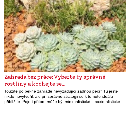
Zahrada bez práce: Vyberte ty správné
rostliny a kochejte se…
Toužíte po pěkné zahradě nevyžadující žádnou péči? Tu ještě
nikdo nevytvořil, ale při správné strategii se k tomuto ideálu
přiblížíte. Pojetí přitom může být minimalistické i maximalistické.