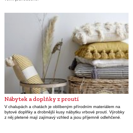
Nábytek a doplňky z proutí
V chalupách a chatách je oblíbeným přírodním materiálem na
bytové doplňky a drobnější kusy nábytku vrbové proutí. Výrobky
z něj pletené mají zajímavý vzhled a jsou příjemně odlehčené.