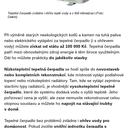
Tepelné čerpadlo zvládne i ohřev teplé vody a v létě klimatizaci (Foto:
Daikin)
Při výměně starých neekologických kotlů a kamen na tuhá paliva
nebo elektrického vytápění za tepelné čerpadlo (i s ohřevem
vody) můžete
získat od státu až 100 000 Kč
. Tepelná čerpadla
patří mezi obnovitelnými zdroji energie k těm široce využitelným.
Dát ho můžete prakticky
do jakékoliv stavby
.
Nízkoteplotní tepelná čerpadla
se hodí spíše do
novostaveb
nebo kompletních rekonstrukcí
, kde místnosti vytápí podlahové
topení nebo nízkoteplotní radiátory. Tam, kde se vytápí zejména
staršími typy radiátorů, je vhodnější
vysokoteplotní tepelné
čerpadlo
, které do systému dodává vodu o vyšší teplotě. Jeho
pořizovací cena je vyšší, ale zase nemusíte rekonstruovat celou
otopnou soustavu a můžete ho
napojit na stávající trubky
v domě
.
Tepelné čerpadlo bez problémů zvládne i
ohřev vody pro
domácnost
. Pokud zvolíte
vnitřní jednotku čerpadla s