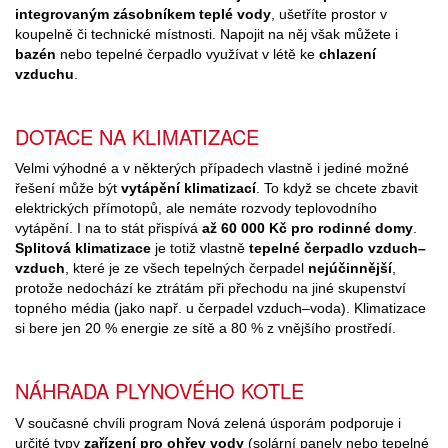
integrovaným zásobníkem teplé vody
, ušetříte prostor v
koupelně či technické místnosti. Napojit na něj však můžete i
bazén
nebo tepelné čerpadlo využívat v létě ke
chlazení
vzduchu
.
DOTACE NA KLIMATIZACE
Velmi výhodné a v některých případech vlastně i jediné možné
řešení může být
vytápění klimatizací
. To když se chcete zbavit
elektrických přímotopů, ale nemáte rozvody teplovodního
vytápění. I na to stát přispívá
až 60 000 Kč pro rodinné domy
.
Splitová klimatizace
je totiž vlastně
tepelné čerpadlo vzduch–
vzduch
, které je ze všech tepelných čerpadel
nejúčinnější
,
protože nedochází ke ztrátám při přechodu na jiné skupenství
topného média (jako např. u čerpadel vzduch–voda). Klimatizace
si bere jen 20 % energie ze sítě a 80 % z vnějšího prostředí.
NÁHRADA PLYNOVÉHO KOTLE
V současné chvíli program Nová zelená úsporám podporuje i
určité typy
zařízení pro ohřev vody
(solární panely nebo tepelné