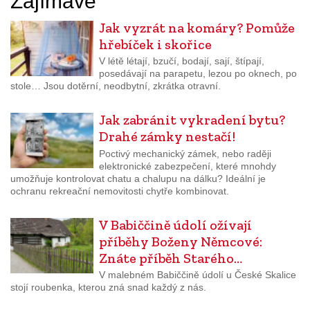
Zajímavé
Jak vyzrát na komáry? Pomůže
hřebíček i skořice
V létě létají, bzučí, bodají, sají, štípají,
posedávají na parapetu, lezou po oknech, po
stole… Jsou dotěrní, neodbytní, zkrátka otravní.
Jak zabránit vykradení bytu?
Drahé zámky nestačí!
Poctivý mechanický zámek, nebo raději
elektronické zabezpečení, které mnohdy
umožňuje kontrolovat chatu a chalupu na dálku? Ideální je
ochranu rekreační nemovitosti chytře kombinovat.
V Babiččině údolí ožívají
příběhy Boženy Němcové:
Znáte příběh Starého…
V malebném Babiččině údolí u České Skalice
stojí roubenka, kterou zná snad každý z nás.