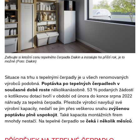
Zafixujte si letošní cenu tepelného čerpadla Daikin a instalujte ho příští rok, je to
možné (Foto: Daikin)
Situace na trhu s tepelnými čerpadly je u všech renomovaných
výrobců podobná.
Poptávka po tepelných čerpadlech v
současné době roste
několikanásobně. 53 % podaných žádostí
o kotlíkovou dotaci tvoří v období od února do konce srpna 2022
náhrady za tepelná čerpadla. Přestože výrobci navyšují své
výrobní kapacity, nedaří se jim přes veškerou snahu
zvýšenou
poptávku plně uspokojit
. Také kapacita montážních firem
mnohdy nestačí. Na tepelné čerpadlo se
čeká i několik měsíců
.