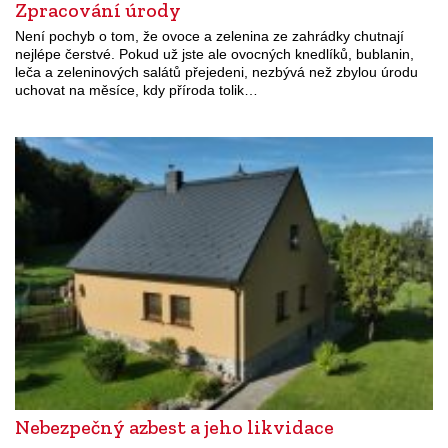
Zpracování úrody
Není pochyb o tom, že ovoce a zelenina ze zahrádky chutnají
nejlépe čerstvé. Pokud už jste ale ovocných knedlíků, bublanin,
leča a zeleninových salátů přejedeni, nezbývá než zbylou úrodu
uchovat na měsíce, kdy příroda tolik…
Nebezpečný azbest a jeho likvidace