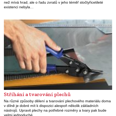
než mívá hrad, ale o řadu zvratů v jeho téměř stočtyřicetileté
existenci nebyla…
Stříhání a tvarování plechů
Na různé způsoby dělení a tvarování plechového materiálu doma
v dílně je dobré mít k dispozici alespoň několik základních
nástrojů. Upravit plechy na potřebné rozměry a tvary pak bude
velmi jednoduché.