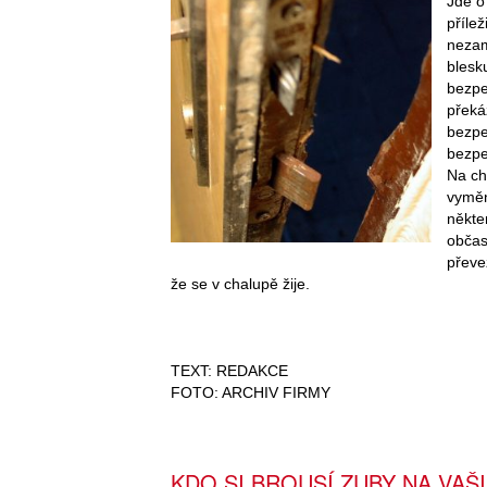
Jde o
příle
nezam
blesk
bezpe
překá
bezpe
bezpe
Na ch
vyměn
někte
občas 
převe
že se v chalupě žije.
TEXT: REDAKCE
FOTO: ARCHIV FIRMY
KDO SI BROUSÍ ZUBY NA VAŠ