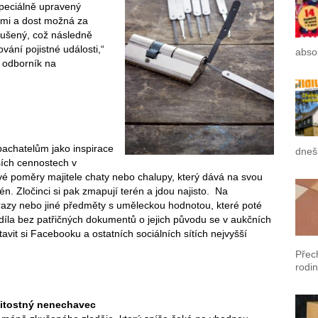
speciálně upravený
eřmi a dost možná za
ušený, což následně
vání pojistné události,“
absol
, odborník na
upachatelům jako inspirace
dneš
ších cennostech v
vé poměry majitele chaty nebo chalupy, který dává na svou
. Zločinci si pak zmapují terén a jdou najisto. Na
razy nebo jiné předměty s uměleckou hodnotou, které poté
íla bez patřičných dokumentů o jejich původu se v aukčních
tavit si Facebooku a ostatních sociálních sítích nejvyšší
Přec
rodin
žitostný nenechavec