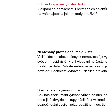
Rubrika:
Hospodaření
,
Krátké články
Vloupání do domácností i rekreačních objektů 
na váš majetek a jaké metody používá?
Neotesaný profesionál recidivista
Velká část nezabezpečených nemovitostí je v
svědomí recidivisté. První vloupání je často
následuje další. Zvláště nebezpečné jsou org
how, ale i technické vybavení. Násilné překon
Specialista na jemnou práci
Aby nás zloděj mohl vykrást, vůbec nemusí pou
nebo jiné obvyklé postupy násilného vniknutí
bezpečnostní dveře, může použít jemnou, tic