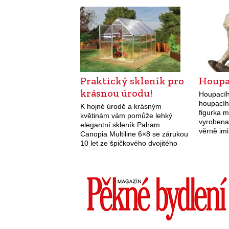
Zkuste si 
když už stojí…
napříkla
kotlet n
Praktický skleník pro
Houpa
krásnou úrodu!
Houpacíh
houpacíh
K hojné úrodě a krásným
figurka m
květinám vám pomůže lehký
vyrobena 
elegantní skleník Palram
věrně imi
Canopia Multiline 6×8 se zárukou
almara-s
10 let ze špičkového dvojitého
polykarbonátu a pozinkované
hliníkové konstrukce. Postavíte si
jej snadno za odpoledne, ale
nepřízni počasí,…