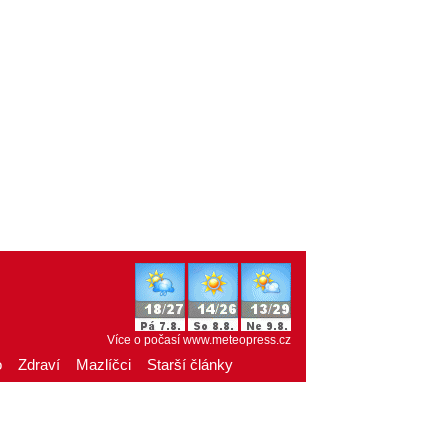
Více o počasí
www.meteopress.cz
o
Zdraví
Mazlíčci
Starší články