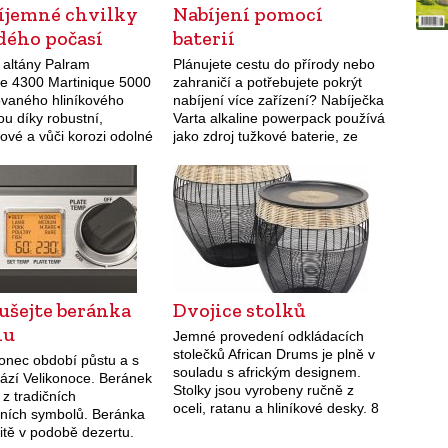
říjemné chvilky
Nabíjení pomocí
dého počasí
baterií
 altány Palram
Plánujete cestu do přírody nebo
ue 4300 Martinique 5000
zahraničí a potřebujete pokrýt
ovaného hliníkového
nabíjení více zařízení? Nabíječka
ou díky robustní,
Varta alkaline powerpack používá
ové a vůči korozi odolné
jako zdroj tužkové baterie, ze
é konstrukci ideálním
kterých energii čerpá
ním venkovního
prostřednictvím USB portu.
, grilu, nebo dokonce
Tužkové baterie jsou snadno
vířivky. Střešní panely z
dostupné ve všech…
ního 6…
ušejte beránka
Dvojice stolků
lu
Jemné provedení odkládacích
stolečků African Drums je plně v
konec období půstu a s
souladu s africkým designem.
hází Velikonoce. Beránek
Stolky jsou vyrobeny ručně z
 z tradičních
oceli, ratanu a hliníkové desky. 8
čních symbolů. Beránka
067 Kč (KARE)
itě v podobě dezertu.