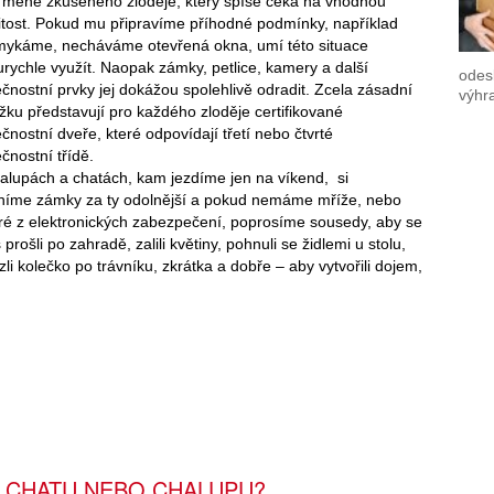
 méně zkušeného zloděje, který spíše čeká na vhodnou
žitost. Pokud mu připravíme příhodné podmínky, například
ykáme, necháváme otevřená okna, umí této situace
urychle využít. Naopak zámky, petlice, kamery a další
odes
čnostní prvky jej dokážou spolehlivě odradit. Zcela zásadní
výhr
žku představují pro každého zloděje certifikované
čnostní dveře, které odpovídají třetí nebo čtvrté
čnostní třídě.
alupách a chatách, kam jezdíme jen na víkend, si
íme zámky za ty odolnější a pokud nemáme mříže, nebo
ré z elektronických zabezpečení, poprosíme sousedy, aby se
prošli po zahradě, zalili květiny, pohnuli se židlemi u stolu,
zli kolečko po trávníku, zkrátka a dobře – aby vytvořili dojem,
I CHATU NEBO CHALUPU?