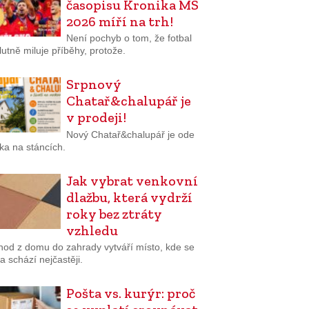
časopisu Kronika MS
2026 míří na trh!
Není pochyb o tom, že fotbal
utně miluje příběhy, protože.
Srpnový
Chatař&chalupář je
v prodeji!
Nový Chatař&chalupář je ode
ka na stáncích.
Jak vybrat venkovní
dlažbu, která vydrží
roky bez ztráty
vzhledu
hod z domu do zahrady vytváří místo, kde se
a schází nejčastěji.
Pošta vs. kurýr: proč