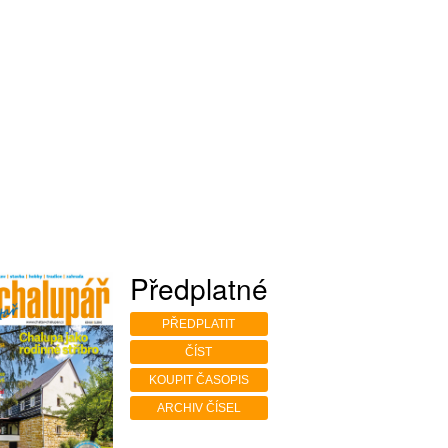
Předplatné
PŘEDPLATIT
ČÍST
KOUPIT ČASOPIS
ARCHIV ČÍSEL