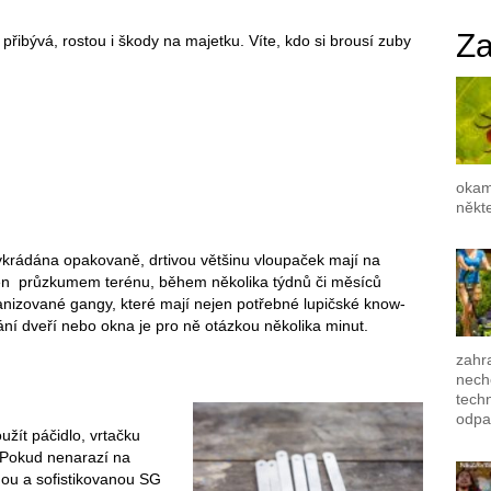
Za
přibývá, rostou i škody na majetku. Víte, kdo si brousí zuby
okam
někte
ykrádána opakovaně, drtivou většinu vloupaček mají na
 jen průzkumem terénu, během několika týdnů či měsíců
anizované gangy, které mají nejen potřebné lupičské know-
ání dveří nebo okna je pro ně otázkou několika minut.
zahra
nech
techn
odpa
žít páčidlo, vrtačku
. Pokud nenarazí na
hou a sofistikovanou SG