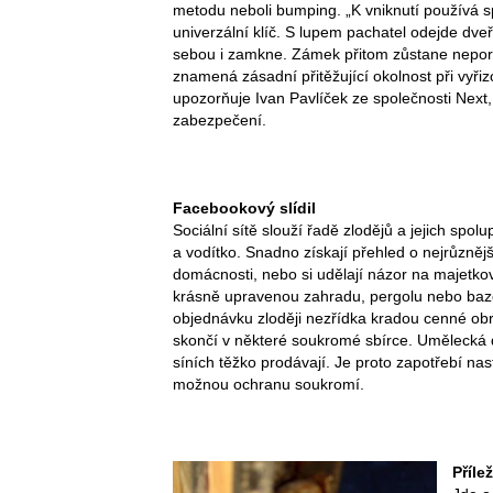
metodu neboli bumping. „K vniknutí používá 
univerzální klíč. S lupem pachatel odejde dv
sebou i zamkne. Zámek přitom zůstane nepor
znamená zásadní přitěžující okolnost při vyřizo
upozorňuje Ivan Pavlíček ze společnosti Next
zabezpečení.
Facebookový slídil
Sociální sítě slouží řadě zlodějů a jejich spol
a vodítko. Snadno získají přehled o nejrůzněj
domácnosti, nebo si udělají názor na majetko
krásně upravenou zahradu, pergolu nebo bazén
objednávku zloději nezřídka kradou cenné ob
skončí v některé soukromé sbírce. Umělecká d
síních těžko prodávají. Je proto zapotřebí nas
možnou ochranu soukromí.
Příle