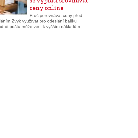
se vyplatí srovnávat
ceny online
Proč porovnávat ceny před
láním Zvyk využívat pro odeslání balíku
adně poštu může vést k vyšším nákladům.