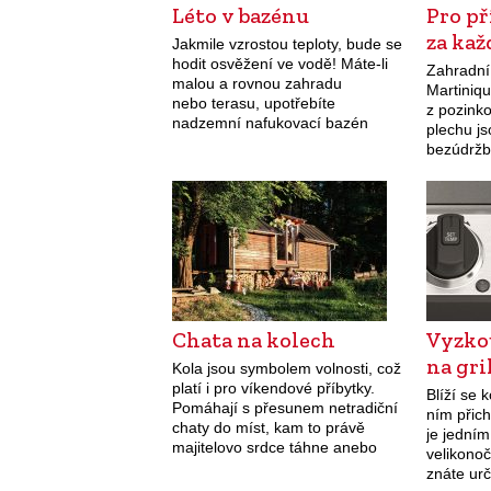
Léto v bazénu
Pro p
za kaž
Jakmile vzrostou teploty, bude se
hodit osvěžení ve vodě! Máte-li
Zahradní
malou a rovnou zahradu
Martiniq
nebo terasu, upotřebíte
z pozink
nadzemní nafukovací bazén
plechu js
HECHT 3076 BLUESEA z
bezúdržb
třívrstvého PVC s
vyztužen
kartušovou filtrací, se
zastřeše
samonosnou konstrukcí pro
posezení
jednoduchou instalaci na rovné…
venkovní 
prvotříd
Chata na kolech
Vyzko
na gri
Kola jsou symbolem volnosti, což
platí i pro víkendové příbytky.
Blíží se 
Pomáhají s přesunem netradiční
ním přic
chaty do míst, kam to právě
je jedním
majitelovo srdce táhne anebo
velikono
kde se stává alternativním
znáte urč
řešením obytného prostoru. A