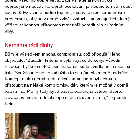
dobře. Všechno dobře větrá, žádný materiál konstrukci
neprodyšně neuzavírá. Oproti očekávání je vlastně ten dům dost
suchý. Když v zimě hodně topíme, občas rozvěšujeme mokrá
prostěradla, aby se v domě zvlhčil vzduch,” potvrzuje Petr, který
věří ve schopnost přírodních materiálů poradit si s přírodními
vlivy.
Nemáme rádi dluhy
Dům je výsledkem mnoha kompromisů, což připouští i jeho
obyvatelé. “Zásadní kritérium bylo vejít se do ceny. Původní
rozpočet byl kolem 400 tisíc, nakonec se to zvedlo asi na šest set
tisíc. Snažili jsme se nezadlužit a to se nám víceméně podařilo.
Koncept dluhu nemám rád a kvůli tomu jsem byl ochoten
přistoupit na nějaké kompromisy, díky kterým je možná v domě
větší zima. Mohly tady být dražší a kvalitnější vstupní dveře,
izolace by možná udělala lépe specializovaná firma,” připouští
Petr.