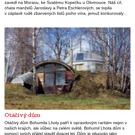
zavedl na Moravu, ke Svatému Kopečku u Olomouce. Náš cíl,
chata manželů Jaroslavy a Petra Eschlerových, se topila
v záplavě rudě zbarvených listů psího vína, jemuž konkurovaly…
Otáčivý dům
Otáčivý dům Bohumila Lhoty patří k opravdovým raritám nejen v
našich krajích, ale vůbec na celém světě. Bohumil Lhota dům s
pomocí svých přátel stavěl dvacet let. Dům je situován jako