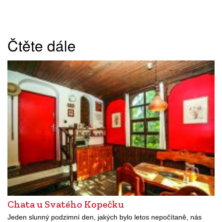
Čtěte dále
Chata u Svatého Kopečku
Jeden slunný podzimní den, jakých bylo letos nepočítaně, nás