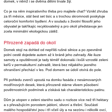
domek, v němž i se dvěma dětmi trvale žijí.
Co je na něm inspirativního třeba pro majitele chat? Vznikl zhruba
za tři měsíce, stál šest set tisíc a s trochou skromnosti poskytuje
celoroční komfortní bydlení. A v souladu s životní filosofií jeho
obyvatel je takříkajíc recyklovatelný a pro okolí představuje jen
zcela minimální ekologickou zátěž.
Přirozeně zapadá do okolí
Domek stojí na dohled od nepříliš rušné silnice a po zpevněné
polní cestě dojedete autem až k bráně jeho zahrady. Ale iluze
samoty a opuštěnosti je tady téměř dokonalá i kvůli vzrostlé zeleni
keřů v permakulturní zahradě, která bez nějakého jasného
ohraničení přechází v les. Pod domem se údolí otvírá do pole.
Při pohledu zvenčí upoutá na domku fasáda z nesámovaných
modřínových desek, která přirozeně stárne vlivem působení
povětrnostních podmínek a získává tak charakteristickou patinu.
Dům je utopen v zeleni starého sadu o rozloze více než tři hektary
a s převažujícím porostem jabloní, slivoní a třešní. Součástí
malého hospodářství jsou i tři včelí úly a na sezónu i několik ovcí,