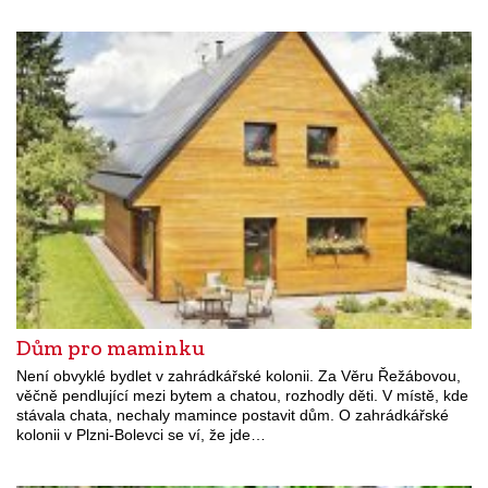
Dům pro maminku
Není obvyklé bydlet v zahrádkářské kolonii. Za Věru Řežábovou,
věčně pendlující mezi bytem a chatou, rozhodly děti. V místě, kde
stávala chata, nechaly mamince postavit dům. O zahrádkářské
kolonii v Plzni-Bolevci se ví, že jde…