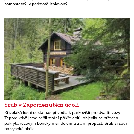
samostatný, v podstatě izolovaný…
Srub v Zapomenutém údolí
Křivolaká lesní cesta nás přivedla k parkovišti pro dva tři vozy.
Teprve když jsme sešli strání příkře dolů, objevila se střecha
pokrytá rezavým bonským šindelem a za ní propast. Srub si sedí
na vysoké skále…