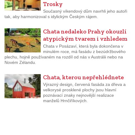
Trosky
Současný víkendový dům navrhli jeho autoři
tak, aby harmonizoval s idylickým Českým rájem.
Chata nedaleko Prahy okouzlí
atypickým tvarem i vzhledem
Chata v Posázaví, která byla dokončena v
minulém roce, má fasádu z bezúdržbového
plechu, hojně používaném na rozdíl od nás v Austrálii nebo na
Novém Zélandu.
Chata, kterou nepřehlédnete
Výrazný design, červená fasáda za dřeva a
velkorysé prosklené plochy jsou hlavní
poznávací znaky nejnovější realizace
manželů Hrnčiříkových.