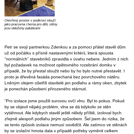
Otevřený prostor v podkroví slouží
jako pracovna i herna pro děti, stěny
jsou obloženy palubkami
Petr se svojí partnerkou Zdenkou a za pomoci přátel stavěl dům
už od počátku s přísně nastavenými kritérii, která spousta
“normálních” stavebníků zpravidla v úvahu nebere. Jedním z nich
byl požadavek na možnost opětovného rozebrání domku v
případě, že by přestal sloužit nebo by ho bylo nutné přestavět. I
proto je dřevěná fasáda ponechaná bez povrchového nátěru.
Lněným olejem ošetřili stavitelé jen podlahu a rámy oken, zbytek
je ponechán působení přirozeného stárnutí.
“Pro izolace jsme použili surovou ovčí vlnu. Byl to pokus. Pokud
by se objevil nějaký problém, vlna se dá kdykoliv ze stěn
vytáhnout. Ale kdybych stavěl ještě někdy příště, izoloval bych
zřejmě alespoň podlahu jiným způsobem. Šel jsem do rizika, že
se tento způsob izolace nemusí osvědčit. Ale zatímco ve stěnách
by se izolační hmota dala v případě potřeby vyměnit celkem