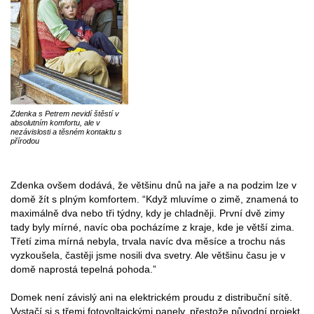
Zdenka s Petrem nevidí štěstí v
absolutním komfortu, ale v
nezávislosti a těsném kontaktu s
přírodou
Zdenka ovšem dodává, že většinu dnů na jaře a na podzim lze v
domě žít s plným komfortem. “Když mluvíme o zimě, znamená to
maximálně dva nebo tři týdny, kdy je chladněji. První dvě zimy
tady byly mírné, navíc oba pocházíme z kraje, kde je větší zima.
Třetí zima mírná nebyla, trvala navíc dva měsíce a trochu nás
vyzkoušela, častěji jsme nosili dva svetry. Ale většinu času je v
domě naprostá tepelná pohoda.”
Domek není závislý ani na elektrickém proudu z distribuční sítě.
Vystačí si s třemi fotovoltaickými panely, přestože původní projekt