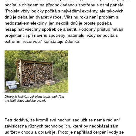
počítal s ohledem na předpokládanou spotřebu s osmi panely.
“Projekt vždy logicky počítá s největšími extrémy, ale takových
dnů je třeba jen dvacet v roce. Většinu roku není problém s
nedostatkem elektřiny, jen několik dnů je prostě potřeba
nezapínat všechny spotřebiče a šetřit. Podobný přístup mívají
projektanti i při návrhu spotřeby materiálu, vždy se počítá s
extrémní rezervou,” konstatuje Zdenka.
Dřevo je jediným zdrojem tepla, elektřinu
vyrábějí fotovoltaické panely
Petr dodává, že kromě své nechuti zadlužit se nemá rád ani
závislost na různých technologiích, které by nedokázal sám
udržet v chodu a opravit je. Proto je například čerpání vody ze