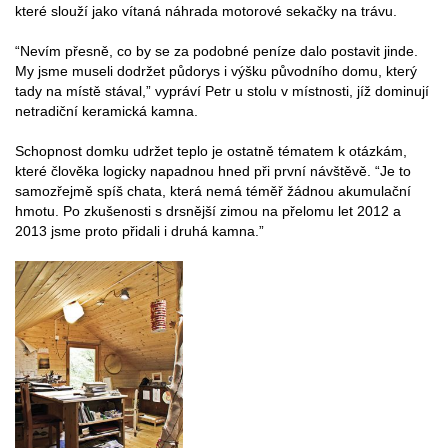
které slouží jako vítaná náhrada motorové sekačky na trávu.
“Nevím přesně, co by se za podobné peníze dalo postavit jinde.
My jsme museli dodržet půdorys i výšku původního domu, který
tady na místě stával,” vypráví Petr u stolu v místnosti, jíž dominují
netradiční keramická kamna.
Schopnost domku udržet teplo je ostatně tématem k otázkám,
které člověka logicky napadnou hned při první návštěvě. “Je to
samozřejmě spíš chata, která nemá téměř žádnou akumulační
hmotu. Po zkušenosti s drsnější zimou na přelomu let 2012 a
2013 jsme proto přidali i druhá kamna.”