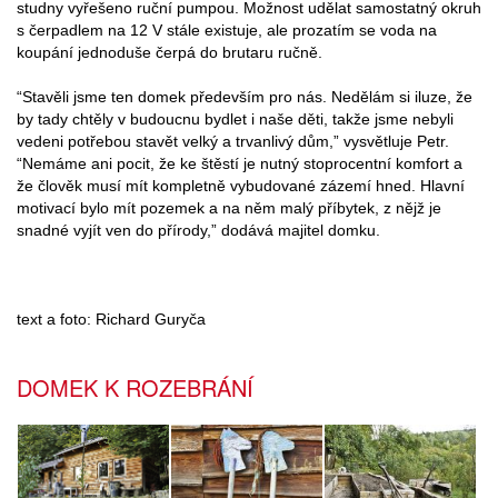
studny vyřešeno ruční pumpou. Možnost udělat samostatný okruh
s čerpadlem na 12 V stále existuje, ale prozatím se voda na
koupání jednoduše čerpá do brutaru ručně.
“Stavěli jsme ten domek především pro nás. Nedělám si iluze, že
by tady chtěly v budoucnu bydlet i naše děti, takže jsme nebyli
vedeni potřebou stavět velký a trvanlivý dům,” vysvětluje Petr.
“Nemáme ani pocit, že ke štěstí je nutný stoprocentní komfort a
že člověk musí mít kompletně vybudované zázemí hned. Hlavní
motivací bylo mít pozemek a na něm malý příbytek, z nějž je
snadné vyjít ven do přírody,” dodává majitel domku.
text a foto: Richard Guryča
DOMEK K ROZEBRÁNÍ