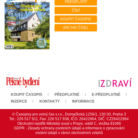
PŘEDPLATIT
ČÍST
KOUPIT ČASOPIS
ARCHIV ČÍSEL
KOUPIT ČASOPIS
PŘEDPLATNÉ
E-PŘEDPLATNÉ
INZERCE
KONTAKTY
INFORMACE
© Časopisy pro volný čas s.r.o., Domažlická 1256/1, 130 00, Praha 3
Tel.: 226 517 911, Fax: 226 517 938, IČO: 26422964, DIČ: CZ26422964
Obchodní rejstřík Městský soud v Praze, oddíl C, vložka 81066
GDPR - Zásady ochrany osobních údajů a informace o zpracování
osobní údajů v rámci obchodních vztahů