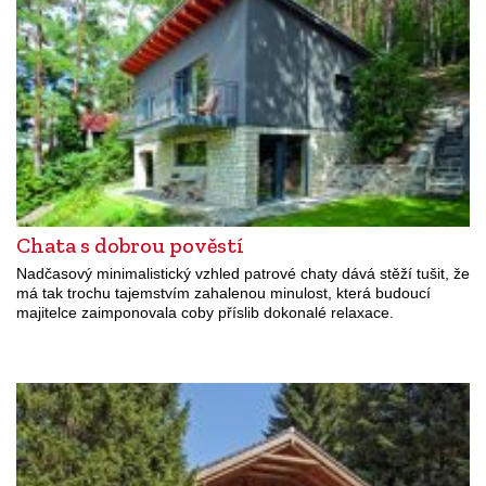
Chata s dobrou pověstí
Nadčasový minimalistický vzhled patrové chaty dává stěží tušit, že
má tak trochu tajemstvím zahalenou minulost, která budoucí
majitelce zaimponovala coby příslib dokonalé relaxace.