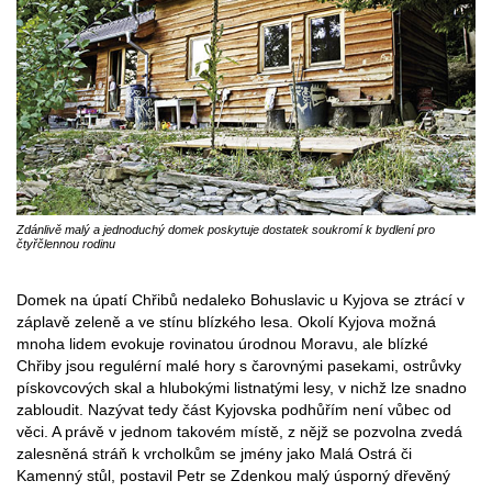
Zdánlivě malý a jednoduchý domek poskytuje dostatek soukromí k bydlení pro
čtyřčlennou rodinu
Domek na úpatí Chřibů nedaleko Bohuslavic u Kyjova se ztrácí v
záplavě zeleně a ve stínu blízkého lesa. Okolí Kyjova možná
mnoha lidem evokuje rovinatou úrodnou Moravu, ale blízké
Chřiby jsou regulérní malé hory s čarovnými pasekami, ostrůvky
pískovcových skal a hlubokými listnatými lesy, v nichž lze snadno
zabloudit. Nazývat tedy část Kyjovska podhůřím není vůbec od
věci. A právě v jednom takovém místě, z nějž se pozvolna zvedá
zalesněná stráň k vrcholkům se jmény jako Malá Ostrá či
Kamenný stůl, postavil Petr se Zdenkou malý úsporný dřevěný