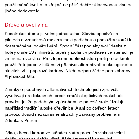
použil méně kvalitní a zřejmě ne příliš dobře skladovanou vlnu od
jiného dodavatele.
Dřevo a ovčí vlna
Konstrukce domu je velmi jednoduchá. Stavba spočívá na
pilotech a vzduchová mezera mezi podlahou a podložím slouží k
dostatečnému odvětrávání. Spodní část podlahy tvoří deska z
hobry o síle 19 milimetrů, tepelný izolant v podlaze i ve stěnách je
zmíněná ovčí vlna. Pro zlepšení odolnosti stěn proti profouknutí
použil Petr jeden z hitů mezi příznivci alternativního ekologického
stavitelství – papírové kartony. Nikde nejsou žádné parozábrany
či plastové fólie.
Zmínky o podobných alternativních technologiích zpravidla
vyvolávají na diskusních fórech smršť skeptických reakcí, ale
pravdou je, že podobným způsobem se po celá staletí izolují
například tradiční alpské dřevěnice. A ani po čtyřech letech
provozu dosud nezaznamenali žádný závažný problém ani
Zdenka s Petrem.
“Vlna, dřevo i karton ve stěnách zatím pracují s vlhkostí velmi