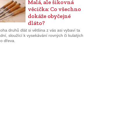
Malá, ale šikovná
věcička: Co všechno
dokáže obyčejné
dláto?
ha druhů dlát si většina z vás asi vybaví ta
dní, sloužící k vysekávání rovných či kulatých
do dřeva.