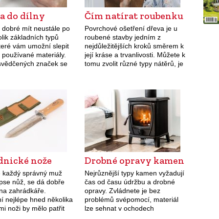
a do dílny
Čím natírat roubenku
e dobré mít neustále po
Povrchové ošetření dřeva je u
lik základních typů
roubené stavby jedním z
které vám umožní slepit
nejdůležitějších kroků směrem k
i používané materiály.
její kráse a trvanlivosti. Můžete k
vědčených značek se
tomu zvolit různé typy nátěrů, je
tále objevují zajímavé
jen důležité je správně použít.
Mezi praktická a
Zmíněným správným použitím
 lepidla s…
máme na…
dnické nože
Drobné opravy kamen
e každý správný muž
Nejrůznější typy kamen vyžadují
apse nůž, se dá dobře
čas od času údržbu a drobné
i na zahrádkáře.
opravy. Zvládnete je bez
í nejlépe hned několika
problémů svépomocí, materiál
mi noži by mělo patřit
lze sehnat v ochodech
ní výbavě každého
s kamnářskými potřebami.