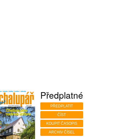
Předplatné
PŘEDPLATIT
ČÍST
KOUPIT ČASOPIS
ARCHIV ČÍSEL