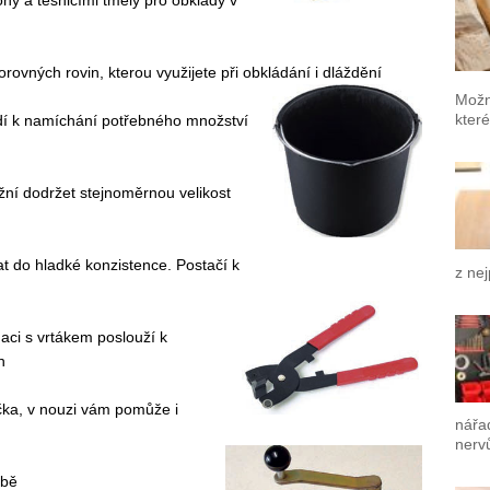
rovných rovin, kterou využijete při obkládání i dláždění
Možn
které
dí k namíchání potřebného množství
ní dodržet stejnoměrnou velikost
t do hladké konzistence. Postačí k
z nej
naci s vrtákem poslouží k
h
čka, v nouzi vám pomůže i
nářad
nerv
žbě