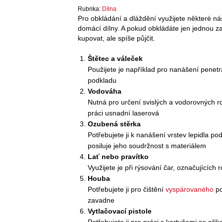
Rubrika:
Dílna
Pro obkládání a dláždění využijete některé ná
domácí dílny. A pokud obkládáte jen jednou za
kupovat, ale spíše půjčit.
Štětec a váleček
Použijete je například pro nanášení penetr
podkladu
Vodováha
Nutná pro určení svislých a vodorovných ro
práci usnadní laserová
Ozubená stěrka
Potřebujete ji k nanášení vrstev lepidla pod
posiluje jeho soudržnost s materiálem
Lať nebo pravítko
Využijete je při rýsování čar, označujících 
Houba
Potřebujete ji pro čištění
vyspárovaného
po
zavadne
Vytlačovací pistole
Potřebujete ji pro práci s kartušemi se sili