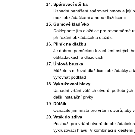
Spárovací stěrka
Usnadní nanášení spárovací hmoty a její 
mezi obkládačkami a nebo dlaždicemi
Gumové kladívko
Doklepnete jím dlaždice pro rovnoměrné usa
při řezání obkládaček a dlaždic
Pilník na dlažbu
Je dobrou pomůckou k zaoblení ostrých hra
obkládačkách a dlaždicích
Úhlová bruska
Můžete s ní řezat dlaždice i obkládačky a 
vyrovnat podklad
Vykružovací hlavy
Usnadní vrtání větších otvorů, potřebných
další instalační prvky
Důlčík
Označíte jím místa pro vrtání otvorů, aby 
Vrták do zdiva
Poslouží pro vrtání otvorů do obkládaček 
vykružovací hlavu. V kombinaci s kleštěmi j