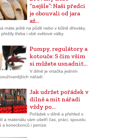
“nejšle”: Naši předci
je obouvali od jara
až…
á máte ještě na půdě nebo v kůlně dřeváky,
 přežily třeba i obě světové války.
Pumpy, regulátory a
kotouče: S čím vším
si můžete usnadnit…
V dílně je vrtačka jedním
používanějších nářadí.
Jak udržet pořádek v
dílně a mít nářadí
vždy po…
Pořádek v dílně a přehled o
í a materiálu vám ušetří čas, práci, spoustu
ů a koneckonců i peníze.