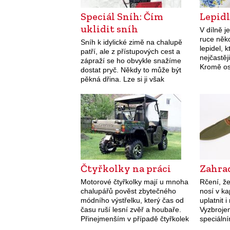
Speciál Sníh: Čím
Lepidl
uklidit sníh
V dílně j
ruce něko
Sníh k idylické zimě na chalupě
lepidel, 
patří, ale z přístupových cest a
nejčastěj
zápraží se ho obvykle snažíme
Kromě os
dostat pryč. Někdy to může být
na trhu s
pěkná dřina. Lze si ji však
novinky. 
výrazně usnadnit kvalitním
oblíbená
nářadím. Pro boj…
Čtyřkolky na práci
Zahra
Motorové čtyřkolky mají u mnoha
Rčení, ž
chalupářů pověst zbytečného
nosí v k
módního výstřelku, který čas od
uplatnit 
času ruší lesní zvěř a houbaře.
Vyzbrojen
Přinejmenším v případě čtyřkolek
speciální
užitkových však jde o pověst
k základ