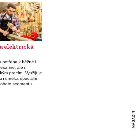
Součástky a materiály pro opravu
kamen se nejsnáze shání ve
specializovaných e-shopech.
K dostání…
a elektrická
u potřeba k běžné i
esařině, ale i
kým pracím. Využijí je
i i umělci, speciální
 tohoto segmentu
í i lidé, kteří dřevo
na soustruhu.