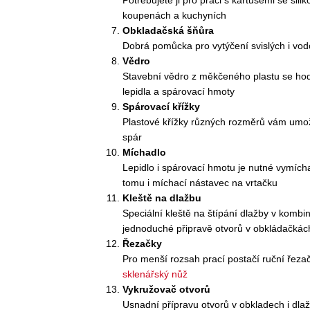
koupenách a kuchyních
Obkladačská šňůra
Dobrá pomůcka pro vytýčení svislých i vodo
Vědro
Stavební vědro z měkčeného plastu se ho
lepidla a spárovací hmoty
Spárovací křížky
Plastové křížky různých rozměrů vám umož
spár
Míchadlo
Lepidlo i spárovací hmotu je nutné vymícha
tomu i míchací nástavec na vrtačku
Kleště na dlažbu
Speciální kleště na štípání dlažby v kombi
jednoduché připravě otvorů v obkládačkác
Řezačky
Pro menší rozsah prací postačí ruční řeza
sklenářský nůž
Vykružovač otvorů
Usnadní přípravu otvorů v obkladech i dla