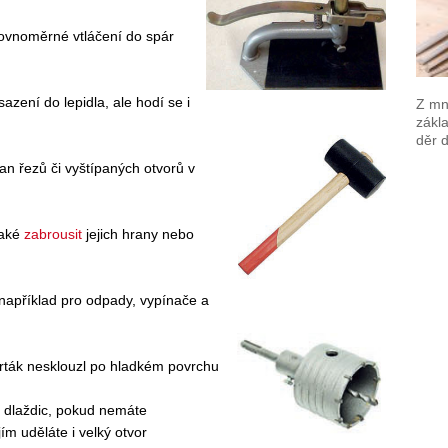
rovnoměrné vtláčení do spár
zení do lepidla, ale hodí se i
Z mno
zákla
děr 
n řezů či vyštípaných otvorů v
také
zabrousit
jejich hrany nebo
 například pro odpady, vypínače a
vrták nesklouzl po hladkém povrchu
a dlaždic, pokud nemáte
ím uděláte i velký otvor