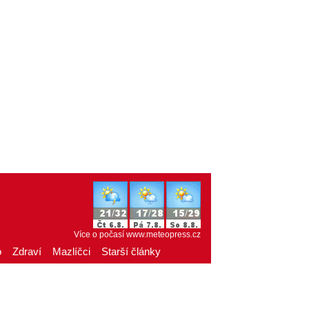
Více o počasí
www.meteopress.cz
o
Zdraví
Mazlíčci
Starší články