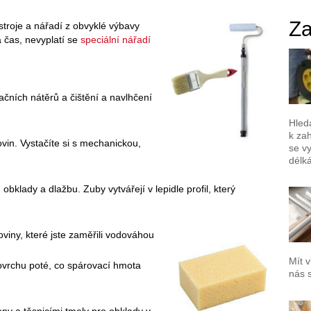
Za
stroje a nářadí z obvyklé výbavy
 čas, nevyplatí se
speciální nářadí
ačních nátěrů a čištění a navlhčení
Hled
k za
vin. Vystačíte si s mechanickou,
se vy
délk
 obklady a dlažbu. Zuby vytvářejí v lepidle profil, který
roviny, které jste zaměřili vodováhou
Mít v
vrchu poté, co spárovací hmota
nás 
kony a těsnicími tmely pro obklady v