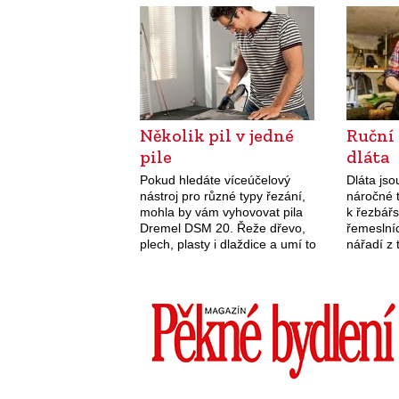
nezaslouženou. Farmářské
z nich.
čtyřkolky, vybavené nejrůznějšími
doplňky, můžou být…
Několik pil v jedné
Ruční 
pile
dláta
Pokud hledáte víceúčelový
Dláta jso
nástroj pro různé typy řezání,
náročné t
mohla by vám vyhovovat pila
k řezbářs
Dremel DSM 20. Řeže dřevo,
řemeslníc
plech, plasty i dlaždice a umí to
nářadí z
velmi přesně. Dreme lDSM20 je
vyhledávaj
víceúčelová kompaktní pila, mezi
obrábějí 
jejíž…