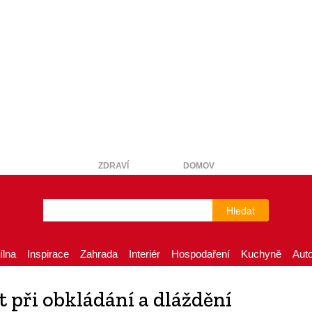
ZDRAVÍ
DOMOV
Hledat
ílna
Inspirace
Zahrada
Interiér
Hospodaření
Kuchyně
Aut
 při obkládání a dláždění