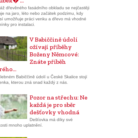
lubek� …
áž dřevěného fasádního obkladu se nejčastěji
je na jaro, léto nebo začátek podzimu, kdy
sí umožňuje práci venku a dřevo má vhodné
nky pro instalaci.
V Babiččině údolí
ožívají příběhy
Boženy Němcové:
Znáte příběh
rého…
lebném Babiččině údolí u České Skalice stojí
enka, kterou zná snad každý z nás.
Pozor na střechu: Ne
každá je pro sběr
dešťovky vhodná
Dešťovka má díky své
osti mnoho uplatnění.