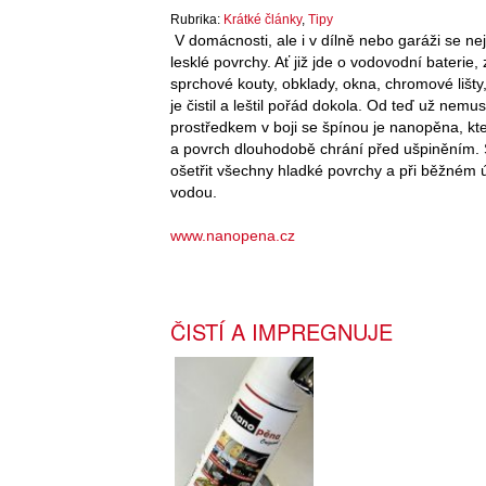
Rubrika:
Krátké články
,
Tipy
V domácnosti, ale i v dílně nebo garáži se nej
lesklé povrchy. Ať již jde o vodovodní baterie,
sprchové kouty, obklady, okna, chromové lišty,
je čistil a leštil pořád dokola. Od teď už nemu
prostředkem v boji se špínou je nanopěna, kt
a povrch dlouhodobě chrání před ušpiněním. St
ošetřit všechny hladké povrchy a při běžném ú
vodou.
www.nanopena.cz
ČISTÍ A IMPREGNUJE