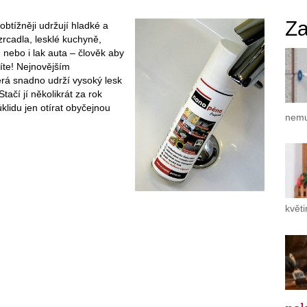
Za
obtížněji udržují hladké a
 zrcadla, lesklé kuchyně,
 nebo i lak auta – člověk aby
síte! Nejnovějším
erá snadno udrží vysoký lesk
ačí jí několikrát za rok
klidu jen otírat obyčejnou
nemu
květ