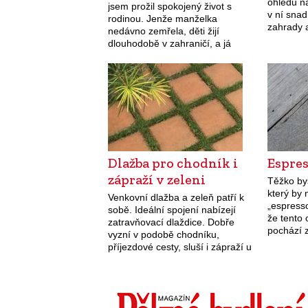
ohledu n
jsem prožil spokojený život s
v ní sna
rodinou. Jenže manželka
zahrady 
nedávno zemřela, děti žijí
kde klec 
dlouhodobě v zahraničí, a já
stát jak
jsem v 72 letech zůstal sám. Rád
bych ve svém domě dožil,
protože nic jiného nemám.…
Dlažba pro chodník i
Espres
zápraží v zeleni
Těžko bys
který by
Venkovní dlažba a zeleň patří k
„espresso
sobě. Ideální spojení nabízejí
že tento
zatravňovací dlaždice. Dobře
pochází z
vyzní v podobě chodníku,
jak různ
příjezdové cesty, sluší i zápraží u
espresso
chalupy. Zpevní povrch a
espressa
zároveň umožní prostoru souznít
s přírodou. …