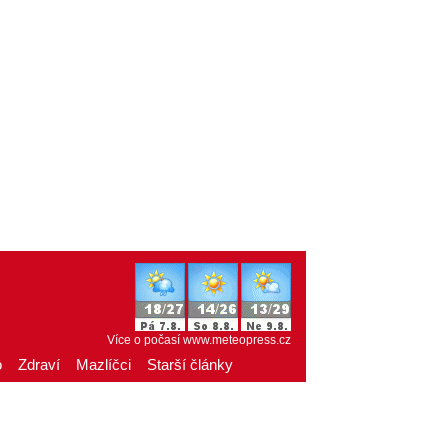
Více o počasí
www.meteopress.cz
o
Zdraví
Mazlíčci
Starší články