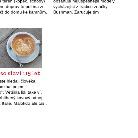
a terén (kopec, schody)
obsahuje nejúspěšnější modely
dno dopravíte polena ze
vycházející z tradice značky
až do domu ke kamnům,
Bushman. Zaručuje tím
(již bez koleček) může
zákazníkovi standardní kvalitu,
o…
osvědčené střihy a materiály po
celý rok, nehledě na sezónu
nebo pomíjivé módní výstřelky.…
so slaví 115 let!
te hledali člověka,
 neznal pojem
“. Většina lidí také ví,
 oblíbený kávový nápoj
 Itálie. Málokdo ale tuší,
orodou a barvitou má
 historii. U zrodu
 stáli…