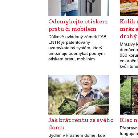
Odemykejte otiskem
Kolik 
prstu či mobilem
mráz 
drahý
Dálkově ovládaný zámek FAB
ENTR je patentovaný
Mrazivý 
uzamykatelný systém, který
domácnos
umožňuje odemykat pouhým
950 korun
otiskem prstu, mobilním
celoroční
telefonem, dálkovým ovládáním
kvůli tuhé
nebo PIN klávesnicí. Byl vyvinut v
5 500 ko
továrně v Rychnově nad
údajů Če
Kněžnou, prodávat se bude po
hydrome
celé…
Jak brát rentu ze svého
Klec n
domu
Přepravní
funguje n
Bydlím v krásném domě, kde