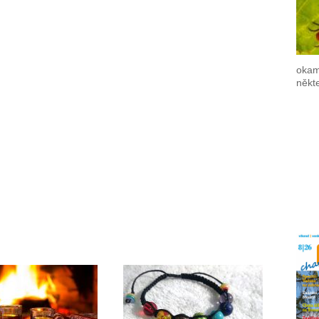
okam
někte