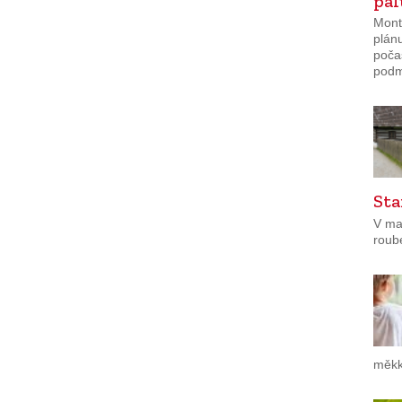
pa
Mont
plánu
poča
podmí
Sta
V ma
roub
měkk