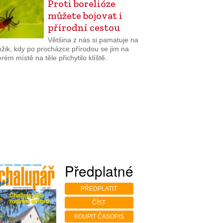
Proti borelióze
můžete bojovat i
přírodní cestou
Většina z nás si pamatuje na
žik, kdy po procházce přírodou se jim na
rém místě na těle přichytilo klíště.
Předplatné
PŘEDPLATIT
ČÍST
KOUPIT ČASOPIS