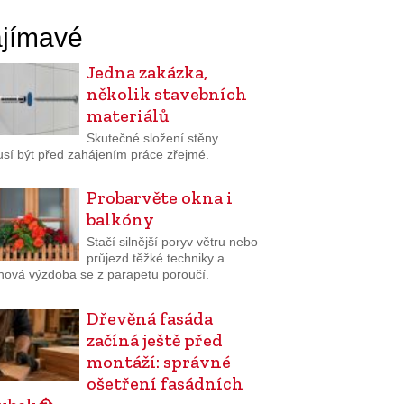
jímavé
Jedna zakázka,
několik stavebních
materiálů
Skutečné složení stěny
sí být před zahájením práce zřejmé.
Probarvěte okna i
balkóny
Stačí silnější poryv větru nebo
průjezd těžké techniky a
inová výzdoba se z parapetu poroučí.
Dřevěná fasáda
začíná ještě před
montáží: správné
ošetření fasádních