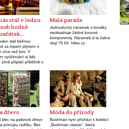
nás stál v lednu
Malá paráda
aneb hodně
Jednoduchý náramek s korálky
 začátek…
neobsahuje žádné kovové
komponenty. Náramek à la čakra
leden stál běžnou
stojí 70 Kč. hilee.cz
t za topení plynem o
 více než loni. V
m vyúčtování si lidé
 zimě připlatí přibližně o
run navíc. Podle
ského
teorologického…
a dřevo
Móda do přírody
 klec na palivové dřevo
Bushman nyní přichází s kolekcí
a principu rudlíku. Bez
„Bushman classic“, která